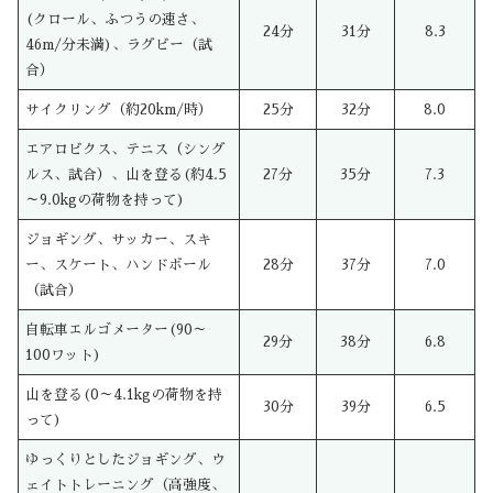
(クロール、ふつうの速さ、
24分
31分
8.3
46m/分未満)、ラグビー（試
合）
サイクリング（約20km/時）
25分
32分
8.0
エアロビクス、テニス（シング
ルス、試合）、山を登る(約4.5
27分
35分
7.3
～9.0kgの荷物を持って)
ジョギング、サッカー、スキ
ー、スケート、ハンドボール
28分
37分
7.0
（試合）
自転車エルゴメーター(90～
29分
38分
6.8
100ワット)
山を登る(0～4.1kgの荷物を持
30分
39分
6.5
って)
ゆっくりとしたジョギング、ウ
ェイトトレーニング（高強度、