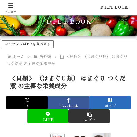
食品のカロリーや糖質などの栄養素がわかる！健康やダイエットに
ＤＩＥＴ ＢＯＯＫ
メニュー
ＤＩＥＴ ＢＯＯＫ
コンテンツはPRを含みます
ホーム
魚介類
＜貝類＞ （はまぐり類） はまぐり
つくだ煮 の主要な栄養成分
＜貝類＞ （はまぐり類） はまぐり つくだ
煮 の主要な栄養成分
X
Facebook
はてブ
LINE
コピー