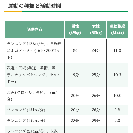
運動の種類と活動時間
男性
女性
運動強度
活動内容
（65kg）
（50kg）
（Mets）
ランニング(188m/分)、自転車
エルゴメーター(161～200ワッ
18分
24分
11.0
ト)
武道・武術(柔道、柔術、空
手、キックボクシング、テコン
19分
25分
10.3
ドー)
水泳(クロール、速い、69m/
20分
26分
10.0
分)
ランニング(161m/分)
20分
26分
9.8
ランニング(139m/分)
22分
29分
9.0
ランニング(134m/分)、水泳