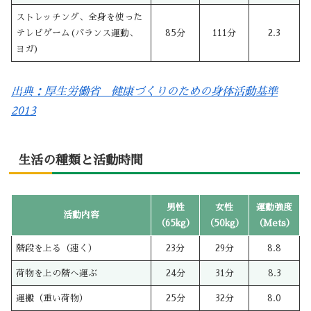
ストレッチング、全身を使った
テレビゲーム(バランス運動、
85分
111分
2.3
ヨガ)
出典：厚生労働省 健康づくりのための身体活動基準
2013
生活の種類と活動時間
男性
女性
運動強度
活動内容
（65kg）
（50kg）
（Mets）
階段を上る（速く）
23分
29分
8.8
荷物を上の階へ運ぶ
24分
31分
8.3
運搬（重い荷物）
25分
32分
8.0