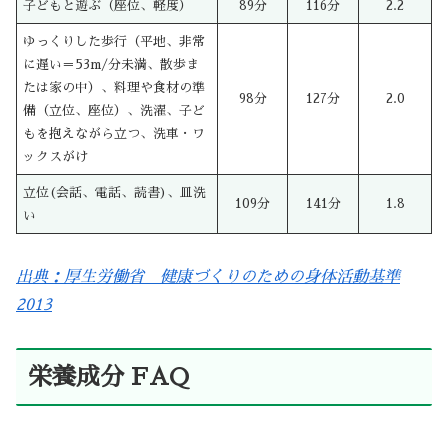
子どもと遊ぶ（座位、軽度）
89分
116分
2.2
ゆっくりした歩行（平地、非常
に遅い＝53m/分未満、散歩ま
たは家の中）、料理や食材の準
98分
127分
2.0
備（立位、座位）、洗濯、子ど
もを抱えながら立つ、洗車・ワ
ックスがけ
立位(会話、電話、読書)、皿洗
109分
141分
1.8
い
出典：厚生労働省 健康づくりのための身体活動基準
2013
栄養成分 FAQ