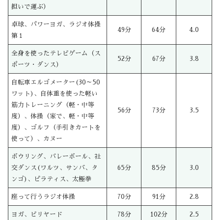
担いで運ぶ）
卓球、パワーヨガ、ラジオ体操
49分
64分
4.0
第１
全身を使ったテレビゲーム（ス
52分
67分
3.8
ポーツ・ダンス）
自転車エルゴメーター(30～50
ワット)、自体重を使った軽い
筋力トレーニング（軽・中等
56分
73分
3.5
度）、体操（家で、軽・中等
度）、ゴルフ（手引きカートを
使って）、カヌー
ボウリング、バレーボール、社
交ダンス(ワルツ、サンバ、タ
65分
85分
3.0
ンゴ)、ピラティス、太極拳
座って行うラジオ体操
70分
91分
2.8
ヨガ、ビリヤード
78分
102分
2.5