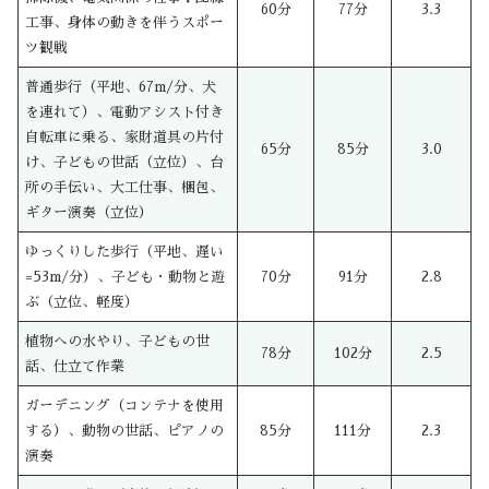
60分
77分
3.3
工事、身体の動きを伴うスポー
ツ観戦
普通歩行（平地、67m/分、犬
を連れて）、電動アシスト付き
自転車に乗る、家財道具の片付
65分
85分
3.0
け、子どもの世話（立位）、台
所の手伝い、大工仕事、梱包、
ギター演奏（立位）
ゆっくりした歩行（平地、遅い
=53m/分）、子ども・動物と遊
70分
91分
2.8
ぶ（立位、軽度）
植物への水やり、子どもの世
78分
102分
2.5
話、仕立て作業
ガーデニング（コンテナを使用
する）、動物の世話、ピアノの
85分
111分
2.3
演奏