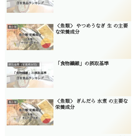
＜魚類＞ やつめうなぎ 生 の主要
魚介類
な栄養成分
「食物繊維」の摂取基準
摂取基準（栄養成分別）
＜魚類＞ ぎんだら 水煮 の主要な
魚介類
栄養成分