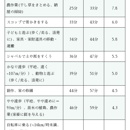
農作業(干し草をまとめる、納
25分
33分
7.8
屋の掃除)
スコップで雪かきをする
33分
43分
6.0
子どもと遊ぶ(歩く/走る、活発
に)、家具・家財道具の移動・
34分
44分
5.8
運搬
シャベルで土や泥をすくう
36分
47分
5.5
かなり速歩（平地、速く
=107m/分））、動物と遊ぶ
39分
51分
5.0
（歩く/走る、活発に）
耕作、家の修繕
44分
57分
4.5
やや速歩（平地、やや速めに＝
93m/分）、苗木の植栽、農作
46分
59分
4.3
業(家畜に餌を与える)
自転車に乗る(≒16km/時未満、