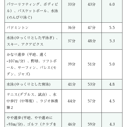
パワーリフティング、ボディビ
33分
43分
6.0
ル）、バスケットボール、水泳
(のんびり泳ぐ)
バドミントン
36分
47分
5.5
水泳(ゆっくりとした平泳ぎ) 、
37分
48分
5.3
スキー、アクアビクス
かなり速歩（平地、速く
=107m/分）、野球、ソフトボ
39分
51分
5.0
ール、サーフィン、バレエ(モ
ダン、ジャズ)
水泳(ゆっくりとした背泳)
41分
53分
4.8
テニス(ダブルス、試合）、水
中歩行（中等度）、ラジオ体操
44分
57分
4.5
第２
やや速歩(平地、やや速めに
=93m/分)、ゴルフ（クラブを
46分
59分
4.3