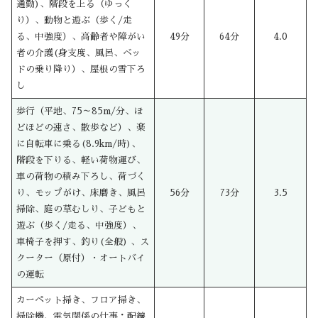
通勤)、階段を上る（ゆっく
り）、動物と遊ぶ（歩く/走
る、中強度）、高齢者や障がい
49分
64分
4.0
者の介護(身支度、風呂、ベッ
ドの乗り降り）、屋根の雪下ろ
し
歩行（平地、75～85m/分、ほ
どほどの速さ、散歩など）、楽
に自転車に乗る(8.9km/時)、
階段を下りる、軽い荷物運び、
車の荷物の積み下ろし、荷づく
り、モップがけ、床磨き、風呂
56分
73分
3.5
掃除、庭の草むしり、子どもと
遊ぶ（歩く/走る、中強度）、
車椅子を押す、釣り(全般) 、ス
クーター（原付）・オートバイ
の運転
カーペット掃き、フロア掃き、
掃除機、電気関係の仕事：配線