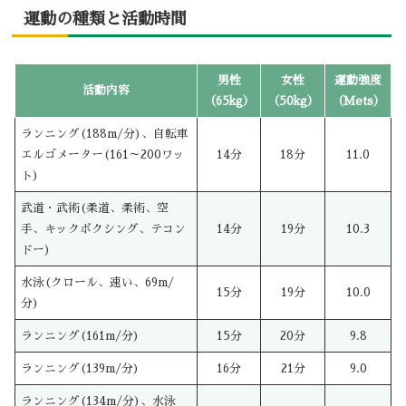
運動の種類と活動時間
男性
女性
運動強度
活動内容
（65kg）
（50kg）
（Mets）
ランニング(188m/分)、自転車
エルゴメーター(161～200ワッ
14分
18分
11.0
ト)
武道・武術(柔道、柔術、空
手、キックボクシング、テコン
14分
19分
10.3
ドー)
水泳(クロール、速い、69m/
15分
19分
10.0
分)
ランニング(161m/分)
15分
20分
9.8
ランニング(139m/分)
16分
21分
9.0
ランニング(134m/分)、水泳