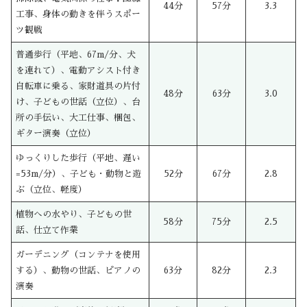
44分
57分
3.3
工事、身体の動きを伴うスポー
ツ観戦
普通歩行（平地、67m/分、犬
を連れて）、電動アシスト付き
自転車に乗る、家財道具の片付
48分
63分
3.0
け、子どもの世話（立位）、台
所の手伝い、大工仕事、梱包、
ギター演奏（立位）
ゆっくりした歩行（平地、遅い
=53m/分）、子ども・動物と遊
52分
67分
2.8
ぶ（立位、軽度）
植物への水やり、子どもの世
58分
75分
2.5
話、仕立て作業
ガーデニング（コンテナを使用
する）、動物の世話、ピアノの
63分
82分
2.3
演奏