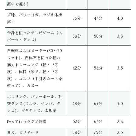
担いで運ぶ）
卓球、パワーヨガ、ラジオ体操
36分
47分
4.0
第１
全身を使ったテレビゲーム（ス
38分
50分
3.8
ポーツ・ダンス）
自転車エルゴメーター(30～50
ワット)、自体重を使った軽い
筋力トレーニング（軽・中等
42分
54分
3.5
度）、体操（家で、軽・中等
度）、ゴルフ（手引きカートを
使って）、カヌー
ボウリング、バレーボール、社
交ダンス(ワルツ、サンバ、タ
48分
63分
3.0
ンゴ)、ピラティス、太極拳
座って行うラジオ体操
52分
67分
2.8
ヨガ、ビリヤード
58分
75分
2.5