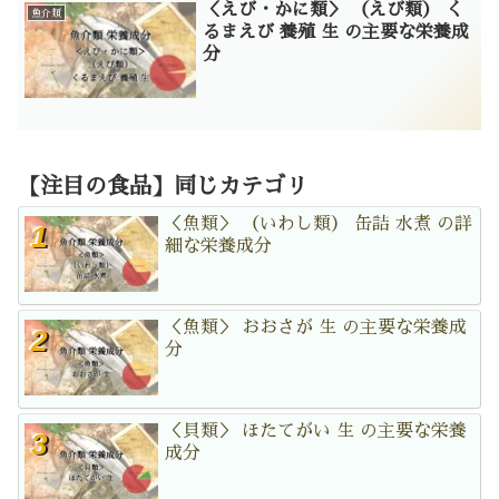
＜えび・かに類＞ （えび類） く
魚介類
るまえび 養殖 生 の主要な栄養成
分
【注目の食品】同じカテゴリ
＜魚類＞ （いわし類） 缶詰 水煮 の詳
細な栄養成分
＜魚類＞ おおさが 生 の主要な栄養成
分
＜貝類＞ ほたてがい 生 の主要な栄養
成分