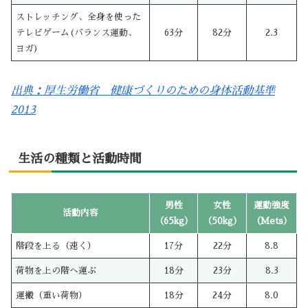
ストレッチング、全身を使った
テレビゲーム(バランス運動、
63分
82分
2.3
ヨガ)
出典：厚生労働省 健康づくりのための身体活動基準
2013
生活の種類と活動時間
男性
女性
運動強度
活動内容
（65kg）
（50kg）
（Mets）
階段を上る（速く）
17分
22分
8.8
荷物を上の階へ運ぶ
18分
23分
8.3
運搬（重い荷物）
18分
24分
8.0