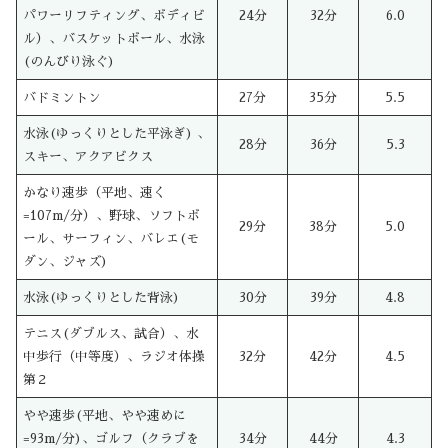
パワーリフティング、ボディビ
24分
32分
6.0
ル）、バスケットボール、水泳
(のんびり泳ぐ)
バドミントン
27分
35分
5.5
水泳(ゆっくりとした平泳ぎ) 、
28分
36分
5.3
スキー、アクアビクス
かなり速歩（平地、速く
=107m/分）、野球、ソフトボ
29分
38分
5.0
ール、サーフィン、バレエ(モ
ダン、ジャズ)
水泳(ゆっくりとした背泳)
30分
39分
4.8
テニス(ダブルス、試合）、水
中歩行（中等度）、ラジオ体操
32分
42分
4.5
第２
やや速歩(平地、やや速めに
=93m/分)、ゴルフ（クラブを
34分
44分
4.3