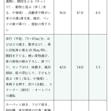
通勤)、階段を上る（ゆっく
り）、動物と遊ぶ（歩く/走
る、中強度）、高齢者や障がい
36分
47分
4.0
者の介護(身支度、風呂、ベッ
ドの乗り降り）、屋根の雪下ろ
し
歩行（平地、75～85m/分、ほ
どほどの速さ、散歩など）、楽
に自転車に乗る(8.9km/時)、
階段を下りる、軽い荷物運び、
車の荷物の積み下ろし、荷づく
り、モップがけ、床磨き、風呂
42分
54分
3.5
掃除、庭の草むしり、子どもと
遊ぶ（歩く/走る、中強度）、
車椅子を押す、釣り(全般) 、ス
クーター（原付）・オートバイ
の運転
カーペット掃き、フロア掃き、
掃除機、電気関係の仕事：配線