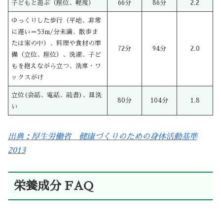
子どもと遊ぶ（座位、軽度）
66分
86分
2.2
ゆっくりした歩行（平地、非常
に遅い＝53m/分未満、散歩ま
たは家の中）、料理や食材の準
72分
94分
2.0
備（立位、座位）、洗濯、子ど
もを抱えながら立つ、洗車・ワ
ックスがけ
立位(会話、電話、読書)、皿洗
80分
104分
1.8
い
出典：厚生労働省 健康づくりのための身体活動基準
2013
栄養成分 FAQ