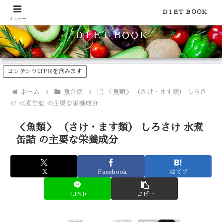
食品のカロリーや糖質などの栄養素がわかる！健康やダイエットに
ＤＩＥＴ ＢＯＯＫ
メニュー
ＤＩＥＴ ＢＯＯＫ
コンテンツはPRを含みます
ホーム
魚介類
＜魚類＞ （さけ・ます類） しろさ
け 水煮缶詰 の主要な栄養成分
＜魚類＞ （さけ・ます類） しろさけ 水煮
缶詰 の主要な栄養成分
X
Facebook
はてブ
LINE
コピー