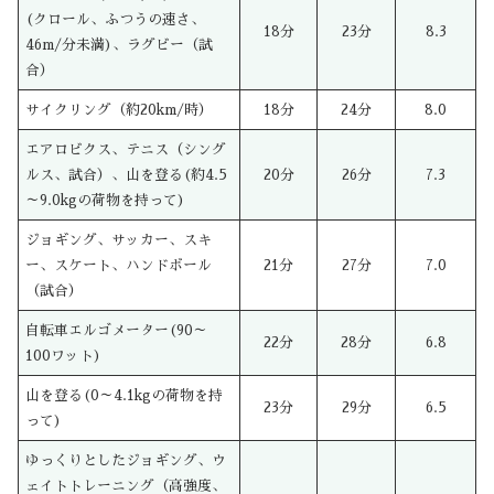
(クロール、ふつうの速さ、
18分
23分
8.3
46m/分未満)、ラグビー（試
合）
サイクリング（約20km/時）
18分
24分
8.0
エアロビクス、テニス（シング
ルス、試合）、山を登る(約4.5
20分
26分
7.3
～9.0kgの荷物を持って)
ジョギング、サッカー、スキ
ー、スケート、ハンドボール
21分
27分
7.0
（試合）
自転車エルゴメーター(90～
22分
28分
6.8
100ワット)
山を登る(0～4.1kgの荷物を持
23分
29分
6.5
って)
ゆっくりとしたジョギング、ウ
ェイトトレーニング（高強度、