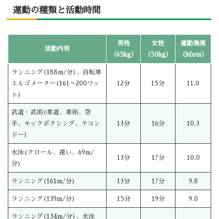
運動の種類と活動時間
男性
女性
運動強度
活動内容
（65kg）
（50kg）
（Mets）
ランニング(188m/分)、自転車
エルゴメーター(161～200ワッ
12分
15分
11.0
ト)
武道・武術(柔道、柔術、空
手、キックボクシング、テコン
13分
16分
10.3
ドー)
水泳(クロール、速い、69m/
13分
17分
10.0
分)
ランニング(161m/分)
13分
17分
9.8
ランニング(139m/分)
15分
19分
9.0
ランニング(134m/分)、水泳