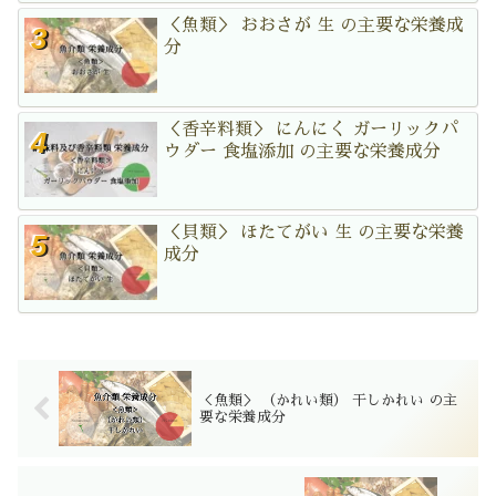
＜魚類＞ おおさが 生 の主要な栄養成
分
＜香辛料類＞ にんにく ガーリックパ
ウダー 食塩添加 の主要な栄養成分
＜貝類＞ ほたてがい 生 の主要な栄養
成分
＜魚類＞ （かれい類） 干しかれい の主
要な栄養成分