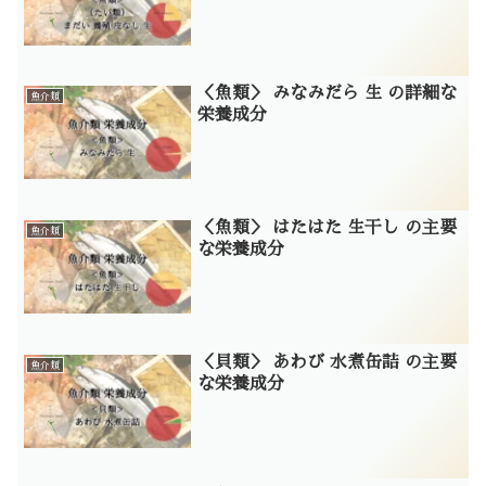
＜魚類＞ みなみだら 生 の詳細な
魚介類
栄養成分
＜魚類＞ はたはた 生干し の主要
魚介類
な栄養成分
＜貝類＞ あわび 水煮缶詰 の主要
魚介類
な栄養成分