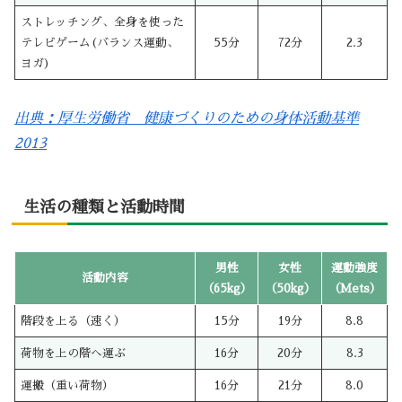
ストレッチング、全身を使った
テレビゲーム(バランス運動、
55分
72分
2.3
ヨガ)
出典：厚生労働省 健康づくりのための身体活動基準
2013
生活の種類と活動時間
男性
女性
運動強度
活動内容
（65kg）
（50kg）
（Mets）
階段を上る（速く）
15分
19分
8.8
荷物を上の階へ運ぶ
16分
20分
8.3
運搬（重い荷物）
16分
21分
8.0