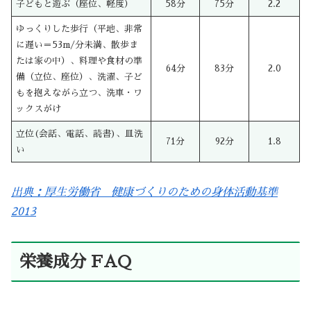
子どもと遊ぶ（座位、軽度）
58分
75分
2.2
ゆっくりした歩行（平地、非常
に遅い＝53m/分未満、散歩ま
たは家の中）、料理や食材の準
64分
83分
2.0
備（立位、座位）、洗濯、子ど
もを抱えながら立つ、洗車・ワ
ックスがけ
立位(会話、電話、読書)、皿洗
71分
92分
1.8
い
出典：厚生労働省 健康づくりのための身体活動基準
2013
栄養成分 FAQ