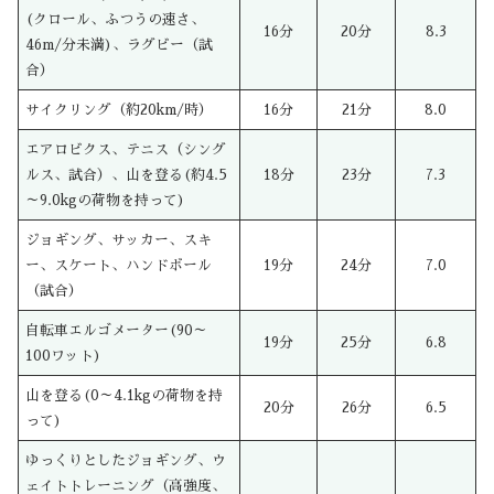
(クロール、ふつうの速さ、
16分
20分
8.3
46m/分未満)、ラグビー（試
合）
サイクリング（約20km/時）
16分
21分
8.0
エアロビクス、テニス（シング
ルス、試合）、山を登る(約4.5
18分
23分
7.3
～9.0kgの荷物を持って)
ジョギング、サッカー、スキ
ー、スケート、ハンドボール
19分
24分
7.0
（試合）
自転車エルゴメーター(90～
19分
25分
6.8
100ワット)
山を登る(0～4.1kgの荷物を持
20分
26分
6.5
って)
ゆっくりとしたジョギング、ウ
ェイトトレーニング（高強度、