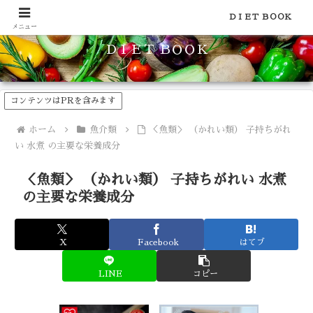
食品のカロリーや糖質などの栄養素がわかる！健康やダイエットに
ＤＩＥＴ ＢＯＯＫ
メニュー
ＤＩＥＴ ＢＯＯＫ
コンテンツはPRを含みます
ホーム
魚介類
＜魚類＞ （かれい類） 子持ちがれ
い 水煮 の主要な栄養成分
＜魚類＞ （かれい類） 子持ちがれい 水煮
の主要な栄養成分
X
Facebook
はてブ
LINE
コピー