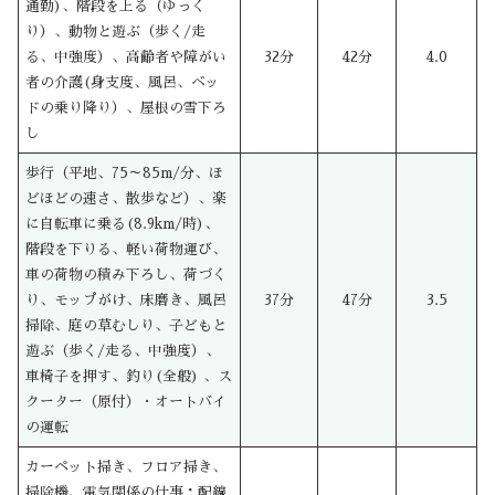
通勤)、階段を上る（ゆっく
り）、動物と遊ぶ（歩く/走
る、中強度）、高齢者や障がい
32分
42分
4.0
者の介護(身支度、風呂、ベッ
ドの乗り降り）、屋根の雪下ろ
し
歩行（平地、75～85m/分、ほ
どほどの速さ、散歩など）、楽
に自転車に乗る(8.9km/時)、
階段を下りる、軽い荷物運び、
車の荷物の積み下ろし、荷づく
り、モップがけ、床磨き、風呂
37分
47分
3.5
掃除、庭の草むしり、子どもと
遊ぶ（歩く/走る、中強度）、
車椅子を押す、釣り(全般) 、ス
クーター（原付）・オートバイ
の運転
カーペット掃き、フロア掃き、
掃除機、電気関係の仕事：配線