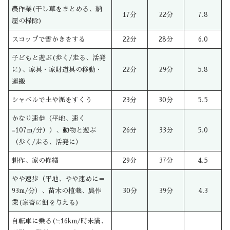
農作業(干し草をまとめる、納
17分
22分
7.8
屋の掃除)
スコップで雪かきをする
22分
28分
6.0
子どもと遊ぶ(歩く/走る、活発
に)、家具・家財道具の移動・
22分
29分
5.8
運搬
シャベルで土や泥をすくう
23分
30分
5.5
かなり速歩（平地、速く
=107m/分））、動物と遊ぶ
26分
33分
5.0
（歩く/走る、活発に）
耕作、家の修繕
29分
37分
4.5
やや速歩（平地、やや速めに＝
93m/分）、苗木の植栽、農作
30分
39分
4.3
業(家畜に餌を与える)
自転車に乗る(≒16km/時未満、