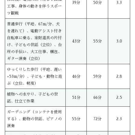
39分
50分
3.3
工事、身体の動きを伴うスポー
ツ観戦
普通歩行（平地、67m/分、犬
を連れて）、電動アシスト付き
自転車に乗る、家財道具の片付
43分
55分
3.0
け、子どもの世話（立位）、台
所の手伝い、大工仕事、梱包、
ギター演奏（立位）
ゆっくりした歩行（平地、遅い
=53m/分）、子ども・動物と遊
46分
59分
2.8
ぶ（立位、軽度）
植物への水やり、子どもの世
51分
66分
2.5
話、仕立て作業
ガーデニング（コンテナを使用
する）、動物の世話、ピアノの
55分
72分
2.3
演奏