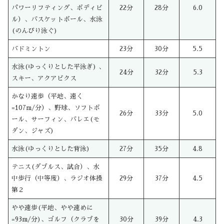
パワーリフティング、ボディビ
22分
28分
6.0
ル）、バスケットボール、水泳
(のんびり泳ぐ)
バドミントン
23分
30分
5.5
水泳(ゆっくりとした平泳ぎ) 、
24分
32分
5.3
スキー、アクアビクス
かなり速歩（平地、速く
=107m/分）、野球、ソフトボ
26分
33分
5.0
ール、サーフィン、バレエ(モ
ダン、ジャズ)
水泳(ゆっくりとした背泳)
27分
35分
4.8
テニス(ダブルス、試合）、水
中歩行（中等度）、ラジオ体操
29分
37分
4.5
第２
やや速歩(平地、やや速めに
=93m/分)、ゴルフ（クラブを
30分
39分
4.3