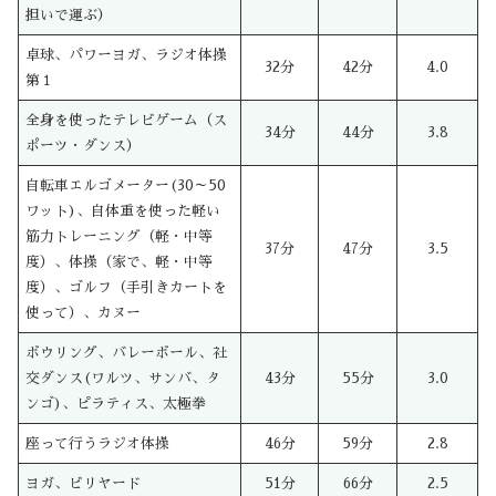
担いで運ぶ）
卓球、パワーヨガ、ラジオ体操
32分
42分
4.0
第１
全身を使ったテレビゲーム（ス
34分
44分
3.8
ポーツ・ダンス）
自転車エルゴメーター(30～50
ワット)、自体重を使った軽い
筋力トレーニング（軽・中等
37分
47分
3.5
度）、体操（家で、軽・中等
度）、ゴルフ（手引きカートを
使って）、カヌー
ボウリング、バレーボール、社
交ダンス(ワルツ、サンバ、タ
43分
55分
3.0
ンゴ)、ピラティス、太極拳
座って行うラジオ体操
46分
59分
2.8
ヨガ、ビリヤード
51分
66分
2.5