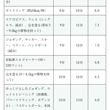
合）
サイクリング（約20km/時）
8分
10分
8.0
エアロビクス、テニス（シング
ルス、試合）、山を登る(約4.5
9分
11分
7.3
～9.0kgの荷物を持って)
ジョギング、サッカー、スキ
ー、スケート、ハンドボール
9分
12分
7.0
（試合）
自転車エルゴメーター(90～
9分
12分
6.8
100ワット)
山を登る(0～4.1kgの荷物を持
10分
12分
6.5
って)
ゆっくりとしたジョギング、ウ
ェイトトレーニング（高強度、
パワーリフティング、ボディビ
10分
13分
6.0
ル）、バスケットボール、水泳