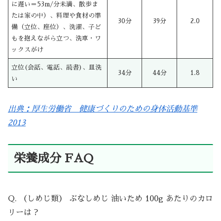
に遅い＝53m/分未満、散歩ま
たは家の中）、料理や食材の準
30分
39分
2.0
備（立位、座位）、洗濯、子ど
もを抱えながら立つ、洗車・ワ
ックスがけ
立位(会話、電話、読書)、皿洗
34分
44分
1.8
い
出典：厚生労働省 健康づくりのための身体活動基準
2013
栄養成分 FAQ
Q. （しめじ類） ぶなしめじ 油いため 100g あたりのカロ
リーは？