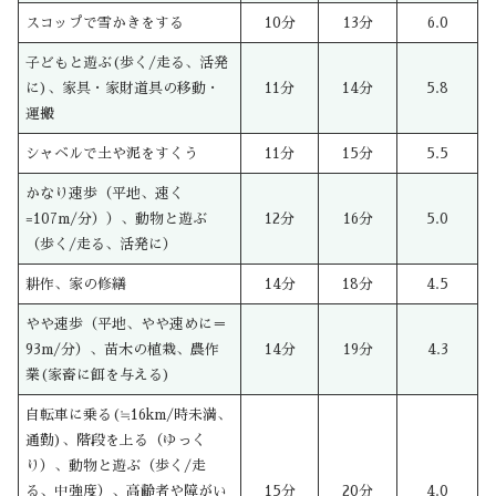
スコップで雪かきをする
10分
13分
6.0
子どもと遊ぶ(歩く/走る、活発
に)、家具・家財道具の移動・
11分
14分
5.8
運搬
シャベルで土や泥をすくう
11分
15分
5.5
かなり速歩（平地、速く
=107m/分））、動物と遊ぶ
12分
16分
5.0
（歩く/走る、活発に）
耕作、家の修繕
14分
18分
4.5
やや速歩（平地、やや速めに＝
93m/分）、苗木の植栽、農作
14分
19分
4.3
業(家畜に餌を与える)
自転車に乗る(≒16km/時未満、
通勤)、階段を上る（ゆっく
り）、動物と遊ぶ（歩く/走
る、中強度）、高齢者や障がい
15分
20分
4.0