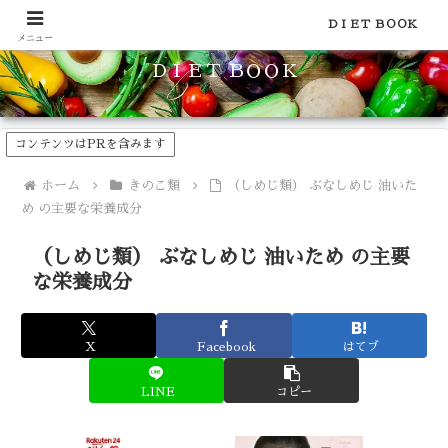
食品のカロリーや糖質などの栄養素がわかる！健康やダイエットに
ＤＩＥＴ ＢＯＯＫ
メニュー
ＤＩＥＴ ＢＯＯＫ
コンテンツはPRを含みます
ホーム
きのこ類
（しめじ類） ぶなしめじ 油いた
め の主要な栄養成分
（しめじ類） ぶなしめじ 油いため の主要
な栄養成分
X
Facebook
はてブ
LINE
コピー