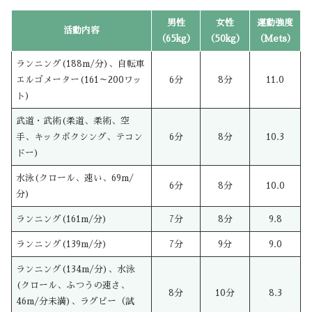
男性
女性
運動強度
活動内容
（65kg）
（50kg）
（Mets）
ランニング(188m/分)、自転車
エルゴメーター(161～200ワッ
6分
8分
11.0
ト)
武道・武術(柔道、柔術、空
手、キックボクシング、テコン
6分
8分
10.3
ドー)
水泳(クロール、速い、69m/
6分
8分
10.0
分)
ランニング(161m/分)
7分
8分
9.8
ランニング(139m/分)
7分
9分
9.0
ランニング(134m/分)、水泳
(クロール、ふつうの速さ、
8分
10分
8.3
46m/分未満)、ラグビー（試