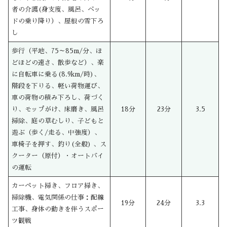
者の介護(身支度、風呂、ベッ
ドの乗り降り）、屋根の雪下ろ
し
歩行（平地、75～85m/分、ほ
どほどの速さ、散歩など）、楽
に自転車に乗る(8.9km/時)、
階段を下りる、軽い荷物運び、
車の荷物の積み下ろし、荷づく
り、モップがけ、床磨き、風呂
18分
23分
3.5
掃除、庭の草むしり、子どもと
遊ぶ（歩く/走る、中強度）、
車椅子を押す、釣り(全般) 、ス
クーター（原付）・オートバイ
の運転
カーペット掃き、フロア掃き、
掃除機、電気関係の仕事：配線
19分
24分
3.3
工事、身体の動きを伴うスポー
ツ観戦