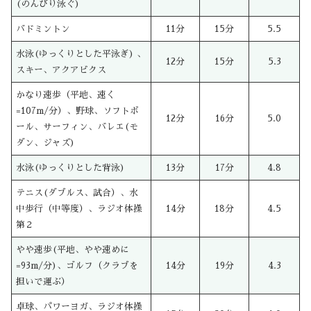
(のんびり泳ぐ)
バドミントン
11分
15分
5.5
水泳(ゆっくりとした平泳ぎ) 、
12分
15分
5.3
スキー、アクアビクス
かなり速歩（平地、速く
=107m/分）、野球、ソフトボ
12分
16分
5.0
ール、サーフィン、バレエ(モ
ダン、ジャズ)
水泳(ゆっくりとした背泳)
13分
17分
4.8
テニス(ダブルス、試合）、水
中歩行（中等度）、ラジオ体操
14分
18分
4.5
第２
やや速歩(平地、やや速めに
=93m/分)、ゴルフ（クラブを
14分
19分
4.3
担いで運ぶ）
卓球、パワーヨガ、ラジオ体操