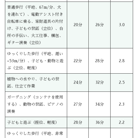
普通歩行（平地、67m/分、犬
を連れて）、電動アシスト付き
自転車に乗る、家財道具の片付
20分
26分
3.0
け、子どもの世話（立位）、台
所の手伝い、大工仕事、梱包、
ギター演奏（立位）
ゆっくりした歩行（平地、遅い
=53m/分）、子ども・動物と遊
22分
28分
2.8
ぶ（立位、軽度）
植物への水やり、子どもの世
24分
32分
2.5
話、仕立て作業
ガーデニング（コンテナを使用
する）、動物の世話、ピアノの
27分
34分
2.3
演奏
子どもと遊ぶ（座位、軽度）
28分
36分
2.2
ゆっくりした歩行（平地、非常