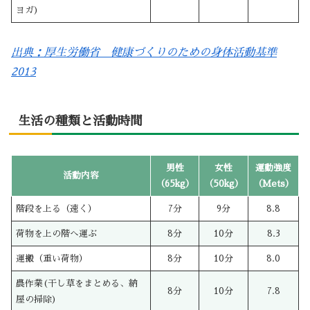
ヨガ)
出典：厚生労働省 健康づくりのための身体活動基準
2013
生活の種類と活動時間
男性
女性
運動強度
活動内容
（65kg）
（50kg）
（Mets）
階段を上る（速く）
7分
9分
8.8
荷物を上の階へ運ぶ
8分
10分
8.3
運搬（重い荷物）
8分
10分
8.0
農作業(干し草をまとめる、納
8分
10分
7.8
屋の掃除)