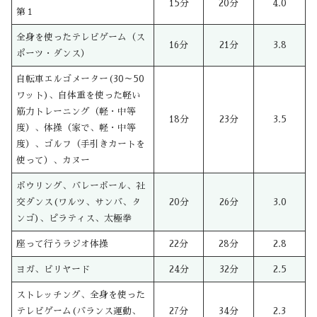
15分
20分
4.0
第１
全身を使ったテレビゲーム（ス
16分
21分
3.8
ポーツ・ダンス）
自転車エルゴメーター(30～50
ワット)、自体重を使った軽い
筋力トレーニング（軽・中等
18分
23分
3.5
度）、体操（家で、軽・中等
度）、ゴルフ（手引きカートを
使って）、カヌー
ボウリング、バレーボール、社
交ダンス(ワルツ、サンバ、タ
20分
26分
3.0
ンゴ)、ピラティス、太極拳
座って行うラジオ体操
22分
28分
2.8
ヨガ、ビリヤード
24分
32分
2.5
ストレッチング、全身を使った
テレビゲーム(バランス運動、
27分
34分
2.3