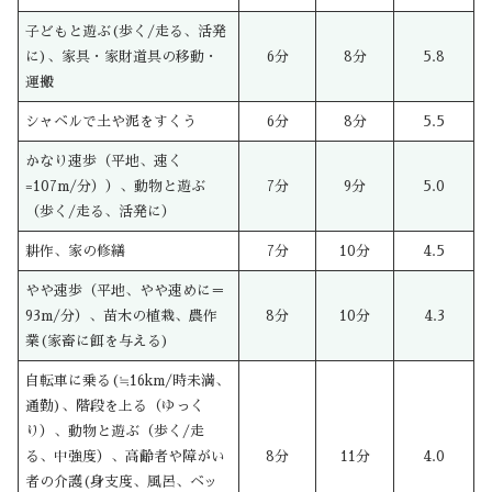
子どもと遊ぶ(歩く/走る、活発
に)、家具・家財道具の移動・
6分
8分
5.8
運搬
シャベルで土や泥をすくう
6分
8分
5.5
かなり速歩（平地、速く
=107m/分））、動物と遊ぶ
7分
9分
5.0
（歩く/走る、活発に）
耕作、家の修繕
7分
10分
4.5
やや速歩（平地、やや速めに＝
93m/分）、苗木の植栽、農作
8分
10分
4.3
業(家畜に餌を与える)
自転車に乗る(≒16km/時未満、
通勤)、階段を上る（ゆっく
り）、動物と遊ぶ（歩く/走
る、中強度）、高齢者や障がい
8分
11分
4.0
者の介護(身支度、風呂、ベッ