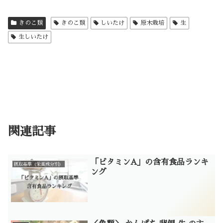
きのこ類
きのこ類
しいたけ
原木栽培
生
生しいたけ
関連記事
「ビタミンA」の含有食品ランキ
摂取基準（栄養成分別）
ング