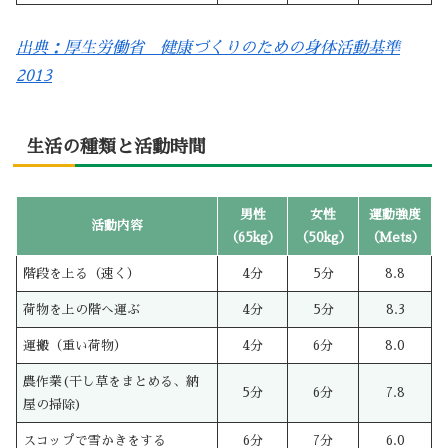
出典：厚生労働省 健康づくりのための身体活動基準
2013
生活の種類と活動時間
男性
女性
運動強度
活動内容
（65kg）
（50kg）
（Mets）
階段を上る（速く）
4分
5分
8.8
荷物を上の階へ運ぶ
4分
5分
8.3
運搬（重い荷物）
4分
6分
8.0
農作業(干し草をまとめる、納
5分
6分
7.8
屋の掃除)
スコップで雪かきをする
6分
7分
6.0