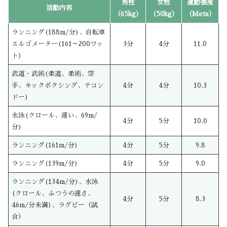
男性
女性
運動強度
活動内容
（65kg）
（50kg）
（Mets）
ランニング(188m/分)、自転車
エルゴメーター(161～200ワッ
3分
4分
11.0
ト)
武道・武術(柔道、柔術、空
手、キックボクシング、テコン
4分
4分
10.3
ドー)
水泳(クロール、速い、69m/
4分
5分
10.0
分)
ランニング(161m/分)
4分
5分
9.8
ランニング(139m/分)
4分
5分
9.0
ランニング(134m/分)、水泳
(クロール、ふつうの速さ、
4分
5分
8.3
46m/分未満)、ラグビー（試
合）