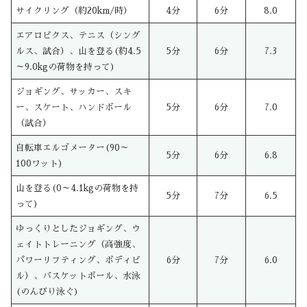
サイクリング（約20km/時）
4分
6分
8.0
エアロビクス、テニス（シング
ルス、試合）、山を登る(約4.5
5分
6分
7.3
～9.0kgの荷物を持って)
ジョギング、サッカー、スキ
ー、スケート、ハンドボール
5分
6分
7.0
（試合）
自転車エルゴメーター(90～
5分
6分
6.8
100ワット)
山を登る(0～4.1kgの荷物を持
5分
7分
6.5
って)
ゆっくりとしたジョギング、ウ
ェイトトレーニング（高強度、
パワーリフティング、ボディビ
6分
7分
6.0
ル）、バスケットボール、水泳
(のんびり泳ぐ)