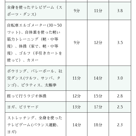
全身を使ったテレビゲーム（ス
9分
11分
3.8
ポーツ・ダンス）
自転車エルゴメーター(30～50
ワット)、自体重を使った軽い
筋力トレーニング（軽・中等
9分
12分
3.5
度）、体操（家で、軽・中等
度）、ゴルフ（手引きカートを
使って）、カヌー
ボウリング、バレーボール、社
交ダンス(ワルツ、サンバ、タ
11分
14分
3.0
ンゴ)、ピラティス、太極拳
座って行うラジオ体操
12分
15分
2.8
ヨガ、ビリヤード
13分
17分
2.5
ストレッチング、全身を使った
テレビゲーム(バランス運動、
14分
18分
2.3
ヨガ)