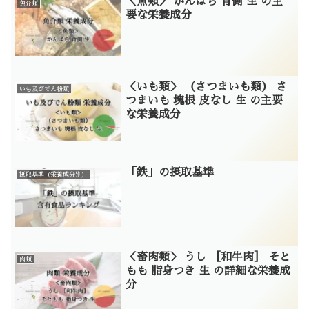
＜魚類＞ かんぱち 背側 生 の主
魚介類
要な栄養成分
＜いも類＞ （さつまいも類） さ
いも及びでん粉類
つまいも 塊根 皮なし 生 の主要
な栄養成分
「鉄」の摂取基準
摂取基準（栄養成分別）
＜畜肉類＞ うし ［和牛肉］ そと
肉類
もも 脂身つき 生 の詳細な栄養成
分