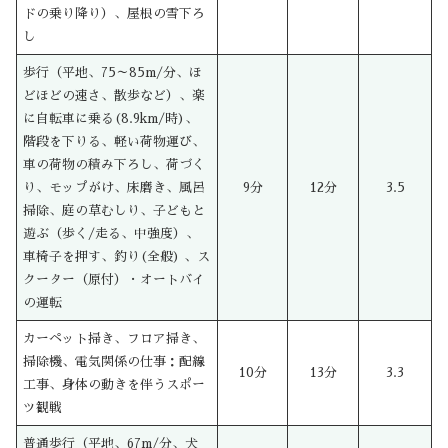
ドの乗り降り）、屋根の雪下ろ
し
歩行（平地、75～85m/分、ほ
どほどの速さ、散歩など）、楽
に自転車に乗る(8.9km/時)、
階段を下りる、軽い荷物運び、
車の荷物の積み下ろし、荷づく
り、モップがけ、床磨き、風呂
9分
12分
3.5
掃除、庭の草むしり、子どもと
遊ぶ（歩く/走る、中強度）、
車椅子を押す、釣り(全般) 、ス
クーター（原付）・オートバイ
の運転
カーペット掃き、フロア掃き、
掃除機、電気関係の仕事：配線
10分
13分
3.3
工事、身体の動きを伴うスポー
ツ観戦
普通歩行（平地、67m/分、犬