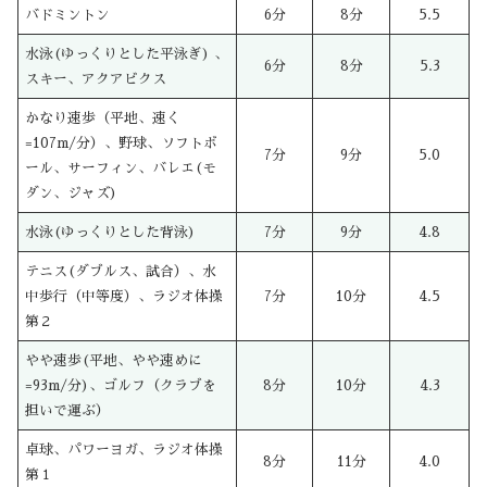
バドミントン
6分
8分
5.5
水泳(ゆっくりとした平泳ぎ) 、
6分
8分
5.3
スキー、アクアビクス
かなり速歩（平地、速く
=107m/分）、野球、ソフトボ
7分
9分
5.0
ール、サーフィン、バレエ(モ
ダン、ジャズ)
水泳(ゆっくりとした背泳)
7分
9分
4.8
テニス(ダブルス、試合）、水
中歩行（中等度）、ラジオ体操
7分
10分
4.5
第２
やや速歩(平地、やや速めに
=93m/分)、ゴルフ（クラブを
8分
10分
4.3
担いで運ぶ）
卓球、パワーヨガ、ラジオ体操
8分
11分
4.0
第１