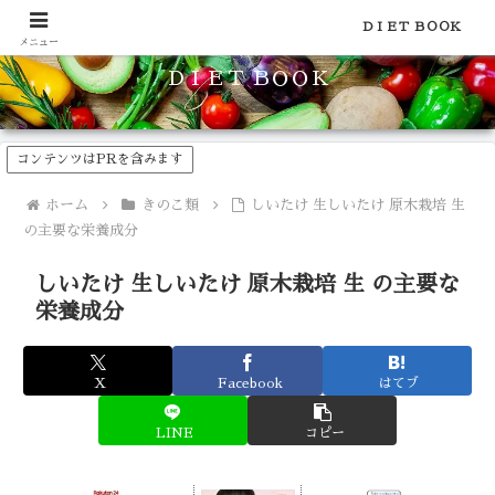
食品のカロリーや糖質などの栄養素がわかる！健康やダイエットに
ＤＩＥＴ ＢＯＯＫ
メニュー
ＤＩＥＴ ＢＯＯＫ
コンテンツはPRを含みます
ホーム
きのこ類
しいたけ 生しいたけ 原木栽培 生
の主要な栄養成分
しいたけ 生しいたけ 原木栽培 生 の主要な
栄養成分
X
Facebook
はてブ
LINE
コピー