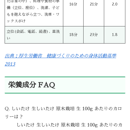
たは家の中）、料理や食材の準
16分
21分
2.0
備（立位、座位）、洗濯、子ど
もを抱えながら立つ、洗車・ワ
ックスがけ
立位(会話、電話、読書)、皿洗
18分
23分
1.8
い
出典：厚生労働省 健康づくりのための身体活動基準
2013
栄養成分 FAQ
Q. しいたけ 生しいたけ 原木栽培 生 100g あたりのカロ
リーは？
しいたけ 生しいたけ 原木栽培 生 100g あたりのカ