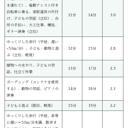
を連れて）、電動アシスト付き
自転車に乗る、家財道具の片付
11分
14分
3.0
け、子どもの世話（立位）、台
所の手伝い、大工仕事、梱包、
ギター演奏（立位）
ゆっくりした歩行（平地、遅い
=53m/分）、子ども・動物と遊
12分
15分
2.8
ぶ（立位、軽度）
植物への水やり、子どもの世
13分
17分
2.5
話、仕立て作業
ガーデニング（コンテナを使用
する）、動物の世話、ピアノの
14分
18分
2.3
演奏
子どもと遊ぶ（座位、軽度）
15分
19分
2.2
ゆっくりした歩行（平地、非常
に遅い＝53m/分未満、散歩ま