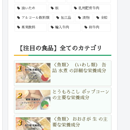
油いため
根
乳用肥育牛肉
アルコール飲料類
加工品
漬物
全粒
果実飲料
輸入牛肉
和牛肉
【注目の食品】全てのカテゴリ
＜魚類＞ （いわし類） 缶
詰 水煮 の詳細な栄養成分
とうもろこし ポップコーン
の主要な栄養成分
＜魚類＞ おおさが 生 の主
要な栄養成分