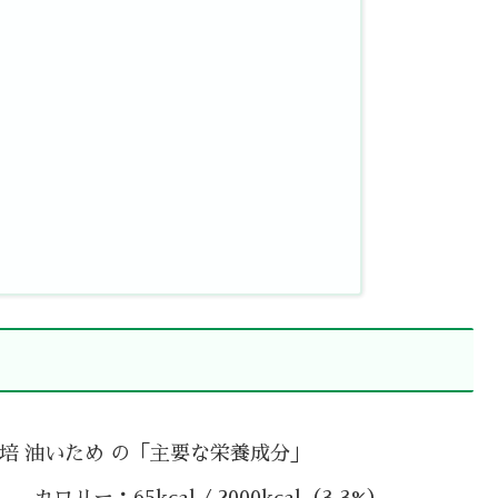
栽培 油いため の「主要な栄養成分」
カロリー：65kcal / 2000kcal（3.3%）