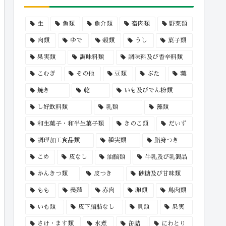
生
魚類
魚介類
畜肉類
野菜類
肉類
ゆで
穀類
うし
菓子類
果実類
調味料類
調味料及び香辛料類
こむぎ
その他
豆類
ぶた
葉
焼き
乾
いも及びでん粉類
し好飲料類
乳類
藻類
和生菓子・和半生菓子類
きのこ類
だいず
調理加工食品類
種実類
脂身つき
こめ
皮なし
油脂類
牛乳及び乳製品
かんきつ類
皮つき
砂糖及び甘味類
もも
養殖
赤肉
卵類
鳥肉類
いも類
皮下脂肪なし
貝類
果実
さけ・ます類
水煮
缶詰
にわとり