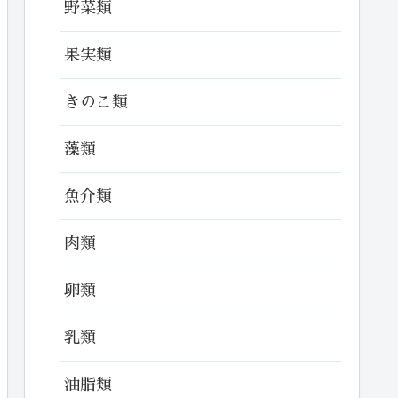
野菜類
果実類
きのこ類
藻類
魚介類
肉類
卵類
乳類
油脂類