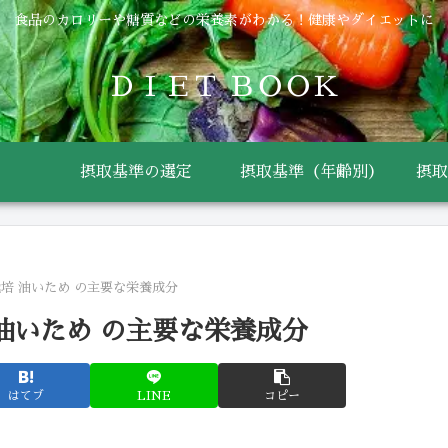
食品のカロリーや糖質などの栄養素がわかる！健康やダイエットに
ＤＩＥＴ ＢＯＯＫ
摂取基準の選定
摂取基準（年齢別）
摂取
栽培 油いため の主要な栄養成分
 油いため の主要な栄養成分
はてブ
LINE
コピー