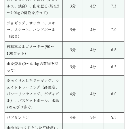
ルス、試合）、山を登る(約4.5
3分
4分
7.3
～9.0kgの荷物を持って)
ジョギング、サッカー、スキ
ー、スケート、ハンドボール
3分
4分
7.0
（試合）
自転車エルゴメーター(90～
3分
4分
6.8
100ワット)
山を登る(0～4.1kgの荷物を持
3分
4分
6.5
って)
ゆっくりとしたジョギング、ウ
ェイトトレーニング（高強度、
パワーリフティング、ボディビ
4分
4分
6.0
ル）、バスケットボール、水泳
(のんびり泳ぐ)
バドミントン
4分
5分
5.5
水泳(ゆっくりとした平泳ぎ) 、