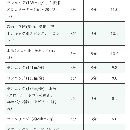
ランニング(188m/分)、自転車
エルゴメーター(161～200ワッ
2分
3分
11.0
ト)
武道・武術(柔道、柔術、空
手、キックボクシング、テコン
2分
3分
10.3
ドー)
水泳(クロール、速い、69m/
2分
3分
10.0
分)
ランニング(161m/分)
2分
3分
9.8
ランニング(139m/分)
3分
3分
9.0
ランニング(134m/分)、水泳
(クロール、ふつうの速さ、
3分
3分
8.3
46m/分未満)、ラグビー（試
合）
サイクリング（約20km/時）
3分
3分
8.0
エアロビクス、テニス（シング