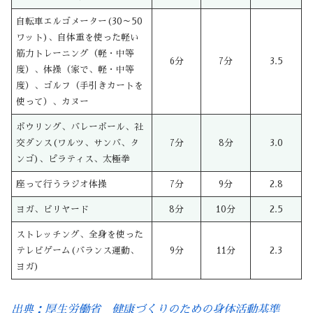
自転車エルゴメーター(30～50
ワット)、自体重を使った軽い
筋力トレーニング（軽・中等
6分
7分
3.5
度）、体操（家で、軽・中等
度）、ゴルフ（手引きカートを
使って）、カヌー
ボウリング、バレーボール、社
交ダンス(ワルツ、サンバ、タ
7分
8分
3.0
ンゴ)、ピラティス、太極拳
座って行うラジオ体操
7分
9分
2.8
ヨガ、ビリヤード
8分
10分
2.5
ストレッチング、全身を使った
テレビゲーム(バランス運動、
9分
11分
2.3
ヨガ)
出典：厚生労働省 健康づくりのための身体活動基準