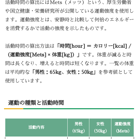
活動時間の算出にはMets（メッツ）という、厚生労働省
や国立健康・栄養研究所が公開している運動強度を使用し
ます。運動強度とは、安静時と比較して何倍のエネルギー
を消費するかで活動の強度を示したものです。
活動時間の算出方法は
「時間[hour] ＝ カロリー[kcal] /
（運動強度[Mets] × 体重[kg]）」
です。体重が減ると時
間は長くなり、増えると時間は短くなります。一覧の体重
は平均的な
「男性：65kg、女性：50kg」
を参考値として
使用しています。
運動の種類と活動時間
男性
女性
運動強度
活動内容
（65kg）
（50kg）
（Mets）