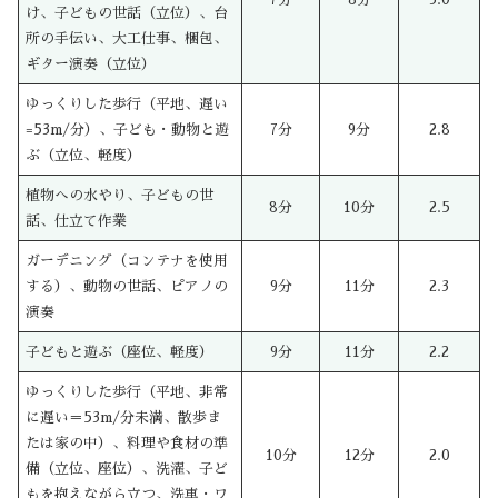
け、子どもの世話（立位）、台
所の手伝い、大工仕事、梱包、
ギター演奏（立位）
ゆっくりした歩行（平地、遅い
=53m/分）、子ども・動物と遊
7分
9分
2.8
ぶ（立位、軽度）
植物への水やり、子どもの世
8分
10分
2.5
話、仕立て作業
ガーデニング（コンテナを使用
する）、動物の世話、ピアノの
9分
11分
2.3
演奏
子どもと遊ぶ（座位、軽度）
9分
11分
2.2
ゆっくりした歩行（平地、非常
に遅い＝53m/分未満、散歩ま
たは家の中）、料理や食材の準
10分
12分
2.0
備（立位、座位）、洗濯、子ど
もを抱えながら立つ、洗車・ワ