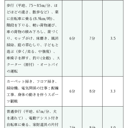
歩行（平地、75～85m/分、ほ
どほどの速さ、散歩など）、楽
に自転車に乗る(8.9km/時)、
階段を下りる、軽い荷物運び、
車の荷物の積み下ろし、荷づく
り、モップがけ、床磨き、風呂
6分
7分
3.5
掃除、庭の草むしり、子どもと
遊ぶ（歩く/走る、中強度）、
車椅子を押す、釣り(全般) 、ス
クーター（原付）・オートバイ
の運転
カーペット掃き、フロア掃き、
掃除機、電気関係の仕事：配線
6分
8分
3.3
工事、身体の動きを伴うスポー
ツ観戦
普通歩行（平地、67m/分、犬
を連れて）、電動アシスト付き
自転車に乗る、家財道具の片付
7分
8分
3.0