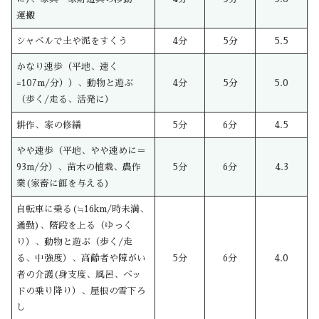
運搬
シャベルで土や泥をすくう
4分
5分
5.5
かなり速歩（平地、速く
=107m/分））、動物と遊ぶ
4分
5分
5.0
（歩く/走る、活発に）
耕作、家の修繕
5分
6分
4.5
やや速歩（平地、やや速めに＝
93m/分）、苗木の植栽、農作
5分
6分
4.3
業(家畜に餌を与える)
自転車に乗る(≒16km/時未満、
通勤)、階段を上る（ゆっく
り）、動物と遊ぶ（歩く/走
る、中強度）、高齢者や障がい
5分
6分
4.0
者の介護(身支度、風呂、ベッ
ドの乗り降り）、屋根の雪下ろ
し