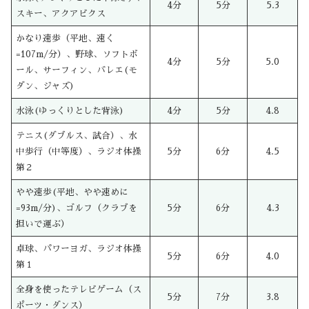
4分
5分
5.3
スキー、アクアビクス
かなり速歩（平地、速く
=107m/分）、野球、ソフトボ
4分
5分
5.0
ール、サーフィン、バレエ(モ
ダン、ジャズ)
水泳(ゆっくりとした背泳)
4分
5分
4.8
テニス(ダブルス、試合）、水
中歩行（中等度）、ラジオ体操
5分
6分
4.5
第２
やや速歩(平地、やや速めに
=93m/分)、ゴルフ（クラブを
5分
6分
4.3
担いで運ぶ）
卓球、パワーヨガ、ラジオ体操
5分
6分
4.0
第１
全身を使ったテレビゲーム（ス
5分
7分
3.8
ポーツ・ダンス）