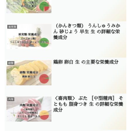
（かんきつ類） うんしゅうみか
果実類
ん 砂じょう 早生 生 の詳細な栄
養成分
鶏卵 卵白 生 の主要な栄養成分
卵類
＜畜肉類＞ ぶた ［中型種肉］ そ
肉類
ともも 脂身つき 生 の詳細な栄養
成分