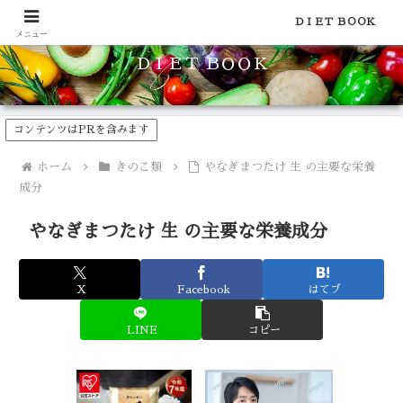
食品のカロリーや糖質などの栄養素がわかる！健康やダイエットに
ＤＩＥＴ ＢＯＯＫ
メニュー
ＤＩＥＴ ＢＯＯＫ
コンテンツはPRを含みます
ホーム
きのこ類
やなぎまつたけ 生 の主要な栄養
成分
やなぎまつたけ 生 の主要な栄養成分
X
Facebook
はてブ
LINE
コピー