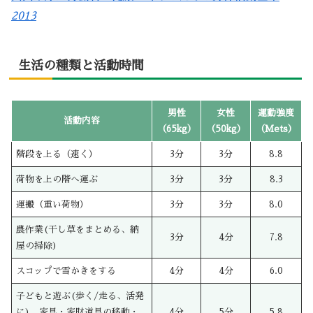
2013
生活の種類と活動時間
男性
女性
運動強度
活動内容
（65kg）
（50kg）
（Mets）
階段を上る（速く）
3分
3分
8.8
荷物を上の階へ運ぶ
3分
3分
8.3
運搬（重い荷物）
3分
3分
8.0
農作業(干し草をまとめる、納
3分
4分
7.8
屋の掃除)
スコップで雪かきをする
4分
4分
6.0
子どもと遊ぶ(歩く/走る、活発
に)、家具・家財道具の移動・
4分
5分
5.8