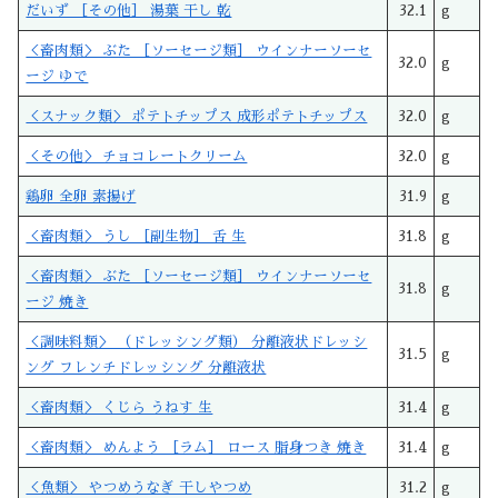
だいず ［その他］ 湯葉 干し 乾
32.1
g
＜畜肉類＞ ぶた ［ソーセージ類］ ウインナーソーセ
32.0
g
ージ ゆで
＜スナック類＞ ポテトチップス 成形ポテトチップス
32.0
g
＜その他＞ チョコレートクリーム
32.0
g
鶏卵 全卵 素揚げ
31.9
g
＜畜肉類＞ うし ［副生物］ 舌 生
31.8
g
＜畜肉類＞ ぶた ［ソーセージ類］ ウインナーソーセ
31.8
g
ージ 焼き
＜調味料類＞ （ドレッシング類） 分離液状ドレッシ
31.5
g
ング フレンチドレッシング 分離液状
＜畜肉類＞ くじら うねす 生
31.4
g
＜畜肉類＞ めんよう ［ラム］ ロース 脂身つき 焼き
31.4
g
＜魚類＞ やつめうなぎ 干しやつめ
31.2
g