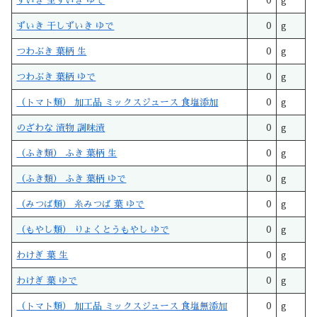
ずいき 生ずいき ゆで
0
g
ずいき 干しずいき ゆで
0
g
つわぶき 葉柄 生
0
g
つわぶき 葉柄 ゆで
0
g
（トマト類） 加工品 ミックスジュース 食塩添加
0
g
のざわな 漬物 調味漬
0
g
（ふき類） ふき 葉柄 生
0
g
（ふき類） ふき 葉柄 ゆで
0
g
（みつば類） 糸みつば 葉 ゆで
0
g
（もやし類） りょくとうもやし ゆで
0
g
わけぎ 葉 生
0
g
わけぎ 葉 ゆで
0
g
（トマト類） 加工品 ミックスジュース 食塩無添加
0
g