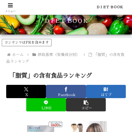
食品のカロリーや糖質などの栄養素がわかる！健康やダイエットに
ＤＩＥＴ ＢＯＯＫ
メニュー
ＤＩＥＴ ＢＯＯＫ
コンテンツはPRを含みます
ホーム
摂取基準（栄養成分別）
「脂質」の含有食
品ランキング
「脂質」の含有食品ランキング
X
Facebook
はてブ
LINE
コピー