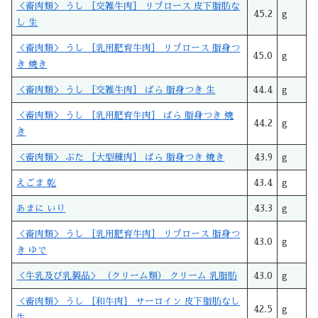
＜畜肉類＞ うし ［交雑牛肉］ リブロース 皮下脂肪な
45.2
g
し 生
＜畜肉類＞ うし ［乳用肥育牛肉］ リブロース 脂身つ
45.0
g
き 焼き
＜畜肉類＞ うし ［交雑牛肉］ ばら 脂身つき 生
44.4
g
＜畜肉類＞ うし ［乳用肥育牛肉］ ばら 脂身つき 焼
44.2
g
き
＜畜肉類＞ ぶた ［大型種肉］ ばら 脂身つき 焼き
43.9
g
えごま 乾
43.4
g
あまに いり
43.3
g
＜畜肉類＞ うし ［乳用肥育牛肉］ リブロース 脂身つ
43.0
g
き ゆで
＜牛乳及び乳製品＞ （クリーム類） クリーム 乳脂肪
43.0
g
＜畜肉類＞ うし ［和牛肉］ サーロイン 皮下脂肪なし
42.5
g
生