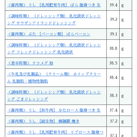
＜畜肉類＞ うし ［乳用肥育牛肉］ ばら 脂身つき 生
39.4
g
＜調味料類＞ （ドレッシング類） 乳化液状ドレッシ
39.2
g
ング サウザンアイランドドレッシング
＜畜肉類＞ ぶた ［ベーコン類］ ばらベーコン
39.1
g
＜調味料類＞ （ドレッシング類） 乳化液状ドレッシ
38.8
g
ング フレンチドレッシング 乳化液状
＜香辛料類＞ ナツメグ 粉
38.5
g
＜牛乳及び乳製品＞ （クリーム類） ホイップクリー
38.4
g
ム 乳脂肪・植物性脂肪
＜調味料類＞ （ドレッシング類） 乳化液状ドレッシ
38.3
g
ング ごまドレッシング
＜畜肉類＞ うし ［和牛肉］ かたロース 脂身つき 生
37.4
g
＜畜肉類＞ うし ［副生物］ 横隔膜 焼き
37.2
g
＜畜肉類＞ うし ［乳用肥育牛肉］ リブロース 脂身つ
37.1
g