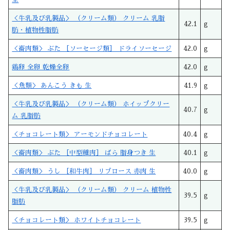
＜牛乳及び乳製品＞ （クリーム類） クリーム 乳脂
42.1
g
肪・植物性脂肪
＜畜肉類＞ ぶた ［ソーセージ類］ ドライソーセージ
42.0
g
鶏卵 全卵 乾燥全卵
42.0
g
＜魚類＞ あんこう きも 生
41.9
g
＜牛乳及び乳製品＞ （クリーム類） ホイップクリー
40.7
g
ム 乳脂肪
＜チョコレート類＞ アーモンドチョコレート
40.4
g
＜畜肉類＞ ぶた ［中型種肉］ ばら 脂身つき 生
40.1
g
＜畜肉類＞ うし ［和牛肉］ リブロース 赤肉 生
40.0
g
＜牛乳及び乳製品＞ （クリーム類） クリーム 植物性
39.5
g
脂肪
＜チョコレート類＞ ホワイトチョコレート
39.5
g