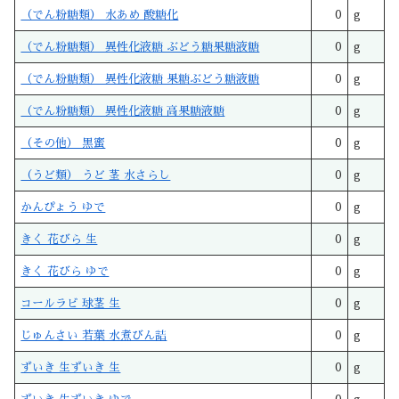
（でん粉糖類） 水あめ 酸糖化
0
g
（でん粉糖類） 異性化液糖 ぶどう糖果糖液糖
0
g
（でん粉糖類） 異性化液糖 果糖ぶどう糖液糖
0
g
（でん粉糖類） 異性化液糖 高果糖液糖
0
g
（その他） 黒蜜
0
g
（うど類） うど 茎 水さらし
0
g
かんぴょう ゆで
0
g
きく 花びら 生
0
g
きく 花びら ゆで
0
g
コールラビ 球茎 生
0
g
じゅんさい 若葉 水煮びん詰
0
g
ずいき 生ずいき 生
0
g