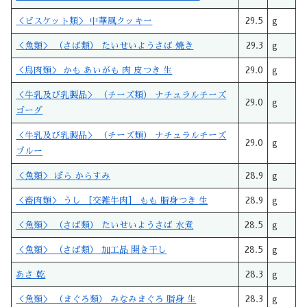
＜ビスケット類＞ 中華風クッキー
29.5
g
＜魚類＞ （さば類） たいせいようさば 焼き
29.3
g
＜鳥肉類＞ かも あいがも 肉 皮つき 生
29.0
g
＜牛乳及び乳製品＞ （チーズ類） ナチュラルチーズ
29.0
g
ゴーダ
＜牛乳及び乳製品＞ （チーズ類） ナチュラルチーズ
29.0
g
ブルー
＜魚類＞ ぼら からすみ
28.9
g
＜畜肉類＞ うし ［交雑牛肉］ もも 脂身つき 生
28.9
g
＜魚類＞ （さば類） たいせいようさば 水煮
28.5
g
＜魚類＞ （さば類） 加工品 開き干し
28.5
g
あさ 乾
28.3
g
＜魚類＞ （まぐろ類） みなみまぐろ 脂身 生
28.3
g