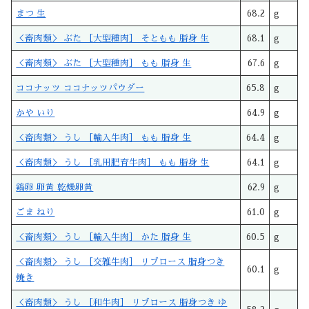
まつ 生
68.2
g
＜畜肉類＞ ぶた ［大型種肉］ そともも 脂身 生
68.1
g
＜畜肉類＞ ぶた ［大型種肉］ もも 脂身 生
67.6
g
ココナッツ ココナッツパウダー
65.8
g
かや いり
64.9
g
＜畜肉類＞ うし ［輸入牛肉］ もも 脂身 生
64.4
g
＜畜肉類＞ うし ［乳用肥育牛肉］ もも 脂身 生
64.1
g
鶏卵 卵黄 乾燥卵黄
62.9
g
ごま ねり
61.0
g
＜畜肉類＞ うし ［輸入牛肉］ かた 脂身 生
60.5
g
＜畜肉類＞ うし ［交雑牛肉］ リブロース 脂身つき
60.1
g
焼き
＜畜肉類＞ うし ［和牛肉］ リブロース 脂身つき ゆ