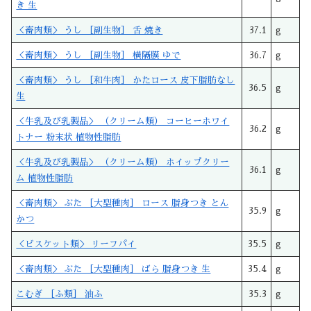
き 生
＜畜肉類＞ うし ［副生物］ 舌 焼き
37.1
g
＜畜肉類＞ うし ［副生物］ 横隔膜 ゆで
36.7
g
＜畜肉類＞ うし ［和牛肉］ かたロース 皮下脂肪なし
36.5
g
生
＜牛乳及び乳製品＞ （クリーム類） コーヒーホワイ
36.2
g
トナー 粉末状 植物性脂肪
＜牛乳及び乳製品＞ （クリーム類） ホイップクリー
36.1
g
ム 植物性脂肪
＜畜肉類＞ ぶた ［大型種肉］ ロース 脂身つき とん
35.9
g
かつ
＜ビスケット類＞ リーフパイ
35.5
g
＜畜肉類＞ ぶた ［大型種肉］ ばら 脂身つき 生
35.4
g
こむぎ ［ふ類］ 油ふ
35.3
g