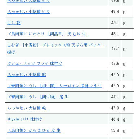
らっかせい 大粒種 いり
49.6
g
らっかせい 小粒種 いり
49.4
g
けし 乾
49.1
g
＜鳥肉類＞ にわとり ［副品目］ 皮 むね 生
48.1
g
こむぎ ［小麦粉］ プレミックス粉 天ぷら用 バッター
47.7
g
揚げ
カシューナッツ フライ 味付け
47.6
g
らっかせい 小粒種 乾
47.5
g
＜畜肉類＞ うし ［和牛肉］ サーロイン 脂身つき 生
47.5
g
＜畜肉類＞ うし ［副生物］ 尾 生
47.1
g
らっかせい 大粒種 乾
47.0
g
すいか いり 味付け
46.4
g
＜鳥肉類＞ かも あひる 皮 生
45.8
g