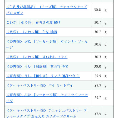
＜牛乳及び乳製品＞ （チーズ類） ナチュラルチーズ
30.8
g
パルメザン
こむぎ ［その他］ 春巻きの皮 揚げ
30.7
g
＜魚類＞ （いわし類） 缶詰 油漬
30.7
g
＜畜肉類＞ ぶた ［ソーセージ類］ ウインナーソーセ
30.6
g
ージ
＜魚類＞ （いわし類） まいわし フライ
30.3
g
＜畜肉類＞ うし ［副生物］ 第四胃 ゆで
30.0
g
＜畜肉類＞ うし ［和牛肉］ ランプ 脂身つき 生
29.9
g
＜ケーキ・ペストリー類＞ パイ ミートパイ
29.9
g
＜畜肉類＞ ぶた ［ソーセージ類］ セミドライソーセ
29.7
g
ージ
＜ケーキ・ペストリー類＞ デニッシュペストリー デ
29.6
g
ンマークタイプ あん入り カスタードクリーム