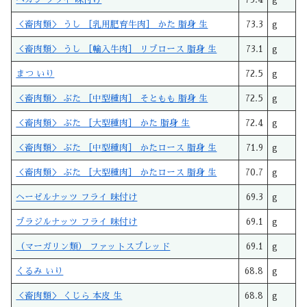
＜畜肉類＞ うし ［乳用肥育牛肉］ かた 脂身 生
73.3
g
＜畜肉類＞ うし ［輸入牛肉］ リブロース 脂身 生
73.1
g
まつ いり
72.5
g
＜畜肉類＞ ぶた ［中型種肉］ そともも 脂身 生
72.5
g
＜畜肉類＞ ぶた ［大型種肉］ かた 脂身 生
72.4
g
＜畜肉類＞ ぶた ［中型種肉］ かたロース 脂身 生
71.9
g
＜畜肉類＞ ぶた ［大型種肉］ かたロース 脂身 生
70.7
g
ヘーゼルナッツ フライ 味付け
69.3
g
ブラジルナッツ フライ 味付け
69.1
g
（マーガリン類） ファットスプレッド
69.1
g
くるみ いり
68.8
g
＜畜肉類＞ くじら 本皮 生
68.8
g