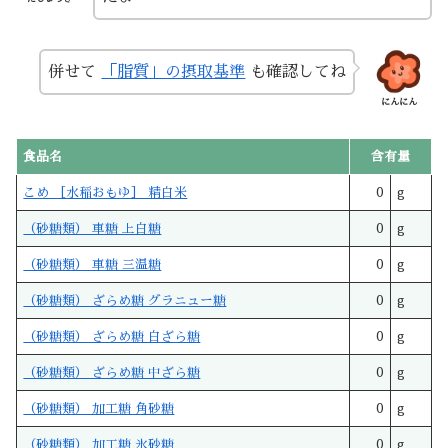
併せて
「脂質」の摂取基準
も確認してね
にんにん
食品名
含有量
こめ ［水稲おもゆ］ 精白米
0
g
（砂糖類） 車糖 上白糖
0
g
（砂糖類） 車糖 三温糖
0
g
（砂糖類） ざらめ糖 グラニュー糖
0
g
（砂糖類） ざらめ糖 白ざら糖
0
g
（砂糖類） ざらめ糖 中ざら糖
0
g
（砂糖類） 加工糖 角砂糖
0
g
（砂糖類） 加工糖 氷砂糖
0
g