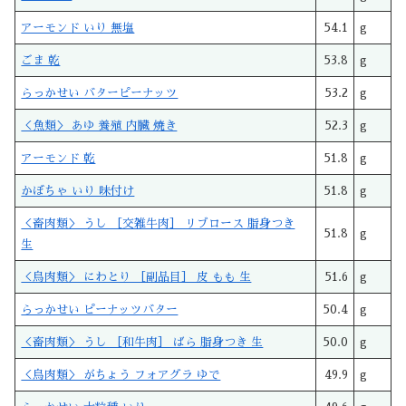
アーモンド いり 無塩
54.1
g
ごま 乾
53.8
g
らっかせい バターピーナッツ
53.2
g
＜魚類＞ あゆ 養殖 内臓 焼き
52.3
g
アーモンド 乾
51.8
g
かぼちゃ いり 味付け
51.8
g
＜畜肉類＞ うし ［交雑牛肉］ リブロース 脂身つき
51.8
g
生
＜鳥肉類＞ にわとり ［副品目］ 皮 もも 生
51.6
g
らっかせい ピーナッツバター
50.4
g
＜畜肉類＞ うし ［和牛肉］ ばら 脂身つき 生
50.0
g
＜鳥肉類＞ がちょう フォアグラ ゆで
49.9
g