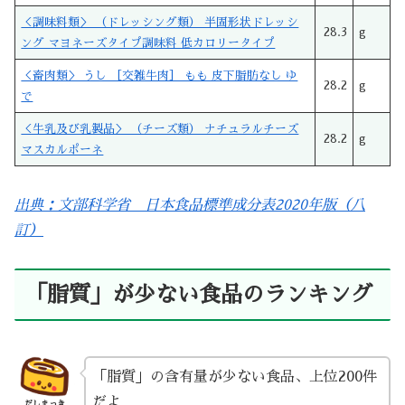
＜調味料類＞ （ドレッシング類） 半固形状ドレッシ
28.3
g
ング マヨネーズタイプ調味料 低カロリータイプ
＜畜肉類＞ うし ［交雑牛肉］ もも 皮下脂肪なし ゆ
28.2
g
で
＜牛乳及び乳製品＞ （チーズ類） ナチュラルチーズ
28.2
g
マスカルポーネ
出典：文部科学省 日本食品標準成分表2020年版（八
訂）
「脂質」が少ない食品のランキング
「脂質」の含有量が少ない食品、上位200件
だよ
だしまっき