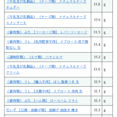
＜牛乳及び乳製品＞ （チーズ類） ナチュラルチーズ
33.8
g
チェダー
＜牛乳及び乳製品＞ （チーズ類） ナチュラルチーズ
33.6
g
エメンタール
＜畜肉類＞ ぶた ［ソーセージ類］ レバーソーセージ
33.5
g
＜畜肉類＞ うし ［乳用肥育牛肉］ リブロース 皮下脂
33.4
g
肪なし 生
＜調味料類＞ （ルウ類） ハヤシルウ
33.2
g
＜牛乳及び乳製品＞ （チーズ類） ナチュラルチーズ
33.0
g
クリーム
＜畜肉類＞ うし ［輸入牛肉］ ばら 脂身つき 生
32.9
g
＜畜肉類＞ うし ［交雑牛肉］ リブロース 赤肉 生
32.3
g
＜畜肉類＞ ぶた ［ハム類］ ロースハム フライ
32.3
g
だいず ［豆腐・油揚げ類］ 油揚げ 油抜き 焼き
32.2
g