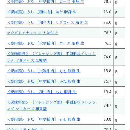
＜畜肉類＞ ぶた ［中型種肉］ ロース 脂身 生
78.3
g
＜畜肉類＞ うし ［和牛肉］ かた 脂身 生
78.0
g
＜畜肉類＞ うし ［和牛肉］ リブロース 脂身 生
78.0
g
マカダミアナッツ いり 味付け
76.7
g
＜畜肉類＞ ぶた ［大型種肉］ ロース 脂身 生
76.3
g
＜調味料類＞ （ドレッシング類） 半固形状ドレッシ
76.0
g
ング マヨネーズ 全卵型
＜畜肉類＞ うし ［交雑牛肉］ もも 脂身 生
75.8
g
＜畜肉類＞ ぶた ［中型種肉］ かた 脂身 生
75.7
g
＜畜肉類＞ うし ［和牛肉］ もも 脂身 生
75.4
g
＜調味料類＞ （ドレッシング類） 半固形状ドレッシ
74.7
g
ング マヨネーズ 卵黄型
＜畜肉類＞ ぶた ［中型種肉］ もも 脂身 生
73.8
g
ペカン フライ 味付け
73.4
g