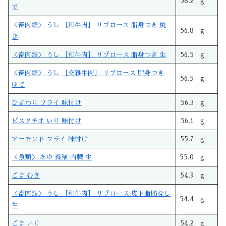
58.2
g
で
＜畜肉類＞ うし ［和牛肉］ リブロース 脂身つき 焼
56.8
g
き
＜畜肉類＞ うし ［和牛肉］ リブロース 脂身つき 生
56.5
g
＜畜肉類＞ うし ［交雑牛肉］ リブロース 脂身つき
56.5
g
ゆで
ひまわり フライ 味付け
56.3
g
ピスタチオ いり 味付け
56.1
g
アーモンド フライ 味付け
55.7
g
＜魚類＞ あゆ 養殖 内臓 生
55.0
g
ごま むき
54.9
g
＜畜肉類＞ うし ［和牛肉］ リブロース 皮下脂肪なし
54.4
g
生
ごま いり
54.2
g