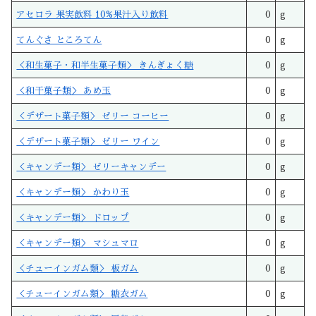
アセロラ 果実飲料 10%果汁入り飲料
0
g
てんぐさ ところてん
0
g
＜和生菓子・和半生菓子類＞ きんぎょく糖
0
g
＜和干菓子類＞ あめ玉
0
g
＜デザート菓子類＞ ゼリー コーヒー
0
g
＜デザート菓子類＞ ゼリー ワイン
0
g
＜キャンデー類＞ ゼリーキャンデー
0
g
＜キャンデー類＞ かわり玉
0
g
＜キャンデー類＞ ドロップ
0
g
＜キャンデー類＞ マシュマロ
0
g
＜チューインガム類＞ 板ガム
0
g
＜チューインガム類＞ 糖衣ガム
0
g