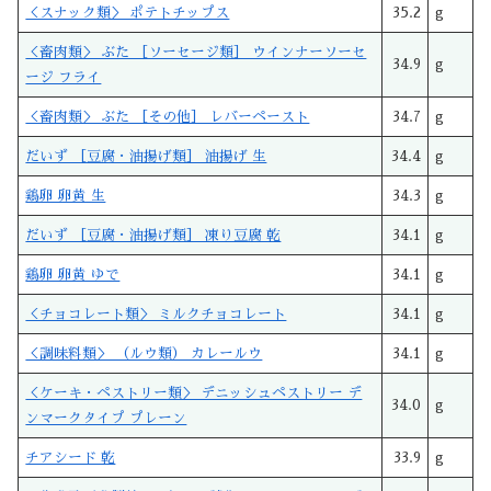
＜スナック類＞ ポテトチップス
35.2
g
＜畜肉類＞ ぶた ［ソーセージ類］ ウインナーソーセ
34.9
g
ージ フライ
＜畜肉類＞ ぶた ［その他］ レバーペースト
34.7
g
だいず ［豆腐・油揚げ類］ 油揚げ 生
34.4
g
鶏卵 卵黄 生
34.3
g
だいず ［豆腐・油揚げ類］ 凍り豆腐 乾
34.1
g
鶏卵 卵黄 ゆで
34.1
g
＜チョコレート類＞ ミルクチョコレート
34.1
g
＜調味料類＞ （ルウ類） カレールウ
34.1
g
＜ケーキ・ペストリー類＞ デニッシュペストリー デ
34.0
g
ンマークタイプ プレーン
チアシード 乾
33.9
g