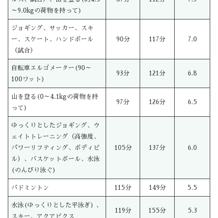
～9.0kgの荷物を持って)
ジョギング、サッカー、スキ
ー、スケート、ハンドボール
90分
117分
7.0
（試合）
自転車エルゴメーター(90～
93分
121分
6.8
100ワット)
山を登る(0～4.1kgの荷物を持
97分
126分
6.5
って)
ゆっくりとしたジョギング、ウ
ェイトトレーニング（高強度、
パワーリフティング、ボディビ
105分
137分
6.0
ル）、バスケットボール、水泳
(のんびり泳ぐ)
バドミントン
115分
149分
5.5
水泳(ゆっくりとした平泳ぎ) 、
119分
155分
5.3
スキー、アクアビクス