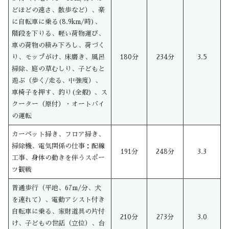
どほどの速さ、散歩など）、楽
に自転車に乗る(8.9km/時)、
階段を下りる、軽い荷物運び、
車の荷物の積み下ろし、荷づく
り、モップがけ、床磨き、風呂
180分
234分
3.5
掃除、庭の草むしり、子どもと
遊ぶ（歩く/走る、中強度）、
車椅子を押す、釣り(全般) 、ス
クーター（原付）・オートバイ
の運転
カーペット掃き、フロア掃き、
掃除機、電気関係の仕事：配線
191分
248分
3.3
工事、身体の動きを伴うスポー
ツ観戦
普通歩行（平地、67m/分、犬
を連れて）、電動アシスト付き
自転車に乗る、家財道具の片付
210分
273分
3.0
け、子どもの世話（立位）、台