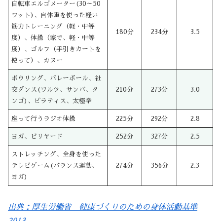
自転車エルゴメーター(30～50
ワット)、自体重を使った軽い
筋力トレーニング（軽・中等
180分
234分
3.5
度）、体操（家で、軽・中等
度）、ゴルフ（手引きカートを
使って）、カヌー
ボウリング、バレーボール、社
交ダンス(ワルツ、サンバ、タ
210分
273分
3.0
ンゴ)、ピラティス、太極拳
座って行うラジオ体操
225分
292分
2.8
ヨガ、ビリヤード
252分
327分
2.5
ストレッチング、全身を使った
テレビゲーム(バランス運動、
274分
356分
2.3
ヨガ)
出典：厚生労働省 健康づくりのための身体活動基準
2013