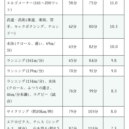
エルゴメーター(161～200ワッ
58分
75分
11.0
ト)
武道・武術(柔道、柔術、空
手、キックボクシング、テコン
62分
80分
10.3
ドー)
水泳(クロール、速い、69m/
63分
82分
10.0
分)
ランニング(161m/分)
65分
84分
9.8
ランニング(139m/分)
70分
91分
9.0
ランニング(134m/分)、水泳
(クロール、ふつうの速さ、
76分
99分
8.3
46m/分未満)、ラグビー（試
合）
サイクリング（約20km/時）
79分
103分
8.0
エアロビクス、テニス（シング
ルス、試合）、山を登る(約4.5
87分
112分
7.3