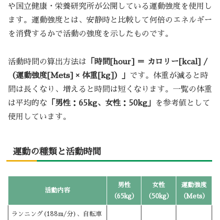
や国立健康・栄養研究所が公開している運動強度を使用し
ます。運動強度とは、安静時と比較して何倍のエネルギー
を消費するかで活動の強度を示したものです。
活動時間の算出方法は
「時間[hour] ＝ カロリー[kcal] /
（運動強度[Mets] × 体重[kg]）」
です。体重が減ると時
間は長くなり、増えると時間は短くなります。一覧の体重
は平均的な
「男性：65kg、女性：50kg」
を参考値として
使用しています。
運動の種類と活動時間
男性
女性
運動強度
活動内容
（65kg）
（50kg）
（Mets）
ランニング(188m/分)、自転車