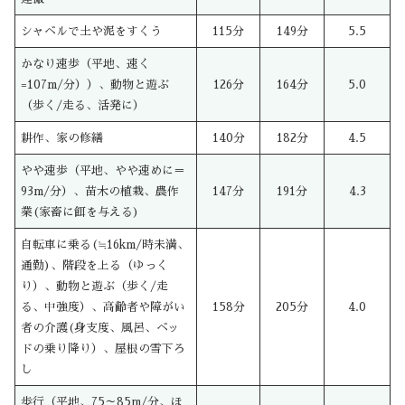
シャベルで土や泥をすくう
115分
149分
5.5
かなり速歩（平地、速く
=107m/分））、動物と遊ぶ
126分
164分
5.0
（歩く/走る、活発に）
耕作、家の修繕
140分
182分
4.5
やや速歩（平地、やや速めに＝
93m/分）、苗木の植栽、農作
147分
191分
4.3
業(家畜に餌を与える)
自転車に乗る(≒16km/時未満、
通勤)、階段を上る（ゆっく
り）、動物と遊ぶ（歩く/走
る、中強度）、高齢者や障がい
158分
205分
4.0
者の介護(身支度、風呂、ベッ
ドの乗り降り）、屋根の雪下ろ
し
歩行（平地、75～85m/分、ほ