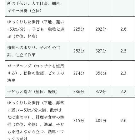
所の手伝い、大工仕事、梱包、
ギター演奏（立位）
ゆっくりした歩行（平地、遅い
=53m/分）、子ども・動物と遊
225分
292分
2.8
ぶ（立位、軽度）
植物への水やり、子どもの世
252分
327分
2.5
話、仕立て作業
ガーデニング（コンテナを使用
する）、動物の世話、ピアノの
274分
356分
2.3
演奏
子どもと遊ぶ（座位、軽度）
286分
372分
2.2
ゆっくりした歩行（平地、非常
に遅い＝53m/分未満、散歩ま
たは家の中）、料理や食材の準
315分
409分
2.0
備（立位、座位）、洗濯、子ど
もを抱えながら立つ、洗車・ワ
ックスがけ