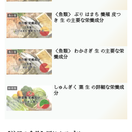
＜魚類＞ ぶり はまち 養殖 皮つ
魚介類
き 生 の主要な栄養成分
＜魚類＞ わかさぎ 生 の主要な栄
魚介類
養成分
しゅんぎく 葉 生 の詳細な栄養成
野菜類
分