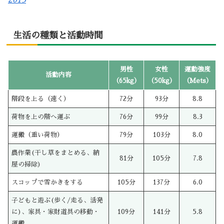
生活の種類と活動時間
男性
女性
運動強度
活動内容
（65kg）
（50kg）
（Mets）
階段を上る（速く）
72分
93分
8.8
荷物を上の階へ運ぶ
76分
99分
8.3
運搬（重い荷物）
79分
103分
8.0
農作業(干し草をまとめる、納
81分
105分
7.8
屋の掃除)
スコップで雪かきをする
105分
137分
6.0
子どもと遊ぶ(歩く/走る、活発
に)、家具・家財道具の移動・
109分
141分
5.8
運搬