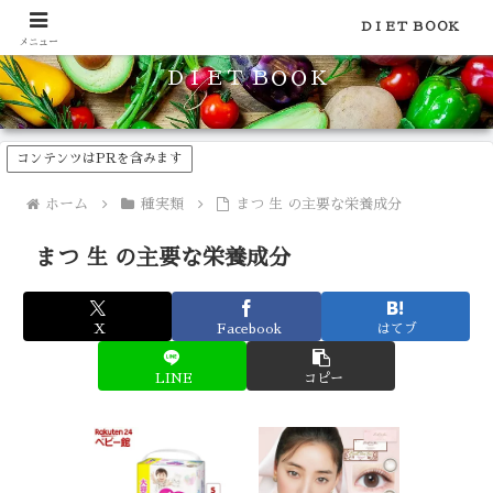
食品のカロリーや糖質などの栄養素がわかる！健康やダイエットに
ＤＩＥＴ ＢＯＯＫ
メニュー
ＤＩＥＴ ＢＯＯＫ
コンテンツはPRを含みます
ホーム
種実類
まつ 生 の主要な栄養成分
まつ 生 の主要な栄養成分
X
Facebook
はてブ
LINE
コピー