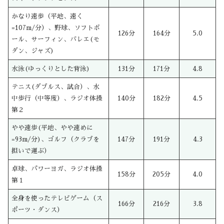
かなり速歩（平地、速く
=107m/分）、野球、ソフトボ
126分
164分
5.0
ール、サーフィン、バレエ(モ
ダン、ジャズ)
水泳(ゆっくりとした背泳)
131分
171分
4.8
テニス(ダブルス、試合）、水
中歩行（中等度）、ラジオ体操
140分
182分
4.5
第２
やや速歩(平地、やや速めに
=93m/分)、ゴルフ（クラブを
147分
191分
4.3
担いで運ぶ）
卓球、パワーヨガ、ラジオ体操
158分
205分
4.0
第１
全身を使ったテレビゲーム（ス
166分
216分
3.8
ポーツ・ダンス）