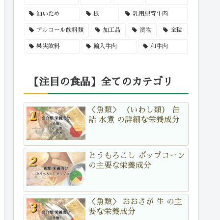
油いため
根
乳用肥育牛肉
アルコール飲料類
加工品
漬物
全粒
果実飲料
輸入牛肉
和牛肉
【注目の食品】全てのカテゴリ
＜魚類＞ （いわし類） 缶
詰 水煮 の詳細な栄養成分
とうもろこし ポップコーン
の主要な栄養成分
＜魚類＞ おおさが 生 の主
要な栄養成分