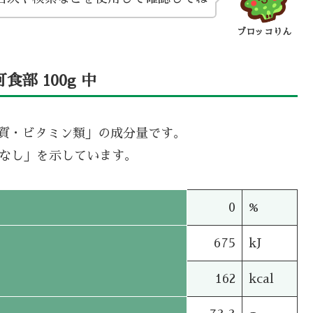
ブロッコりん
部 100g 中
機質・ビタミン類」の成分量です。
タなし」を示しています。
0
%
675
kJ
162
kcal