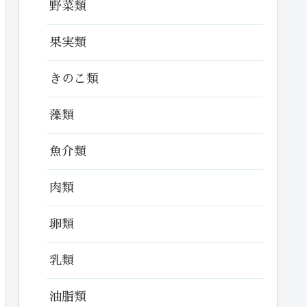
野菜類
果実類
きのこ類
藻類
魚介類
肉類
卵類
乳類
油脂類