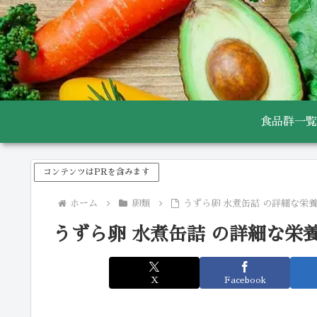
食品群一覧
コンテンツはPRを含みます
ホーム
卵類
うずら卵 水煮缶詰 の詳細な栄
うずら卵 水煮缶詰 の詳細な栄
X
Facebook