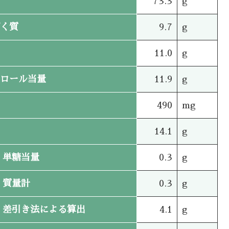
73.3
g
く質
9.7
g
11.0
g
ロール当量
11.9
g
490
mg
14.1
g
単糖当量
0.3
g
質量計
0.3
g
差引き法による算出
4.1
g