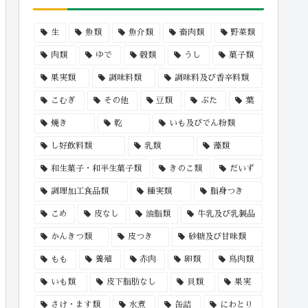
生
魚類
魚介類
畜肉類
野菜類
肉類
ゆで
穀類
うし
菓子類
果実類
調味料類
調味料及び香辛料類
こむぎ
その他
豆類
ぶた
葉
焼き
乾
いも及びでん粉類
し好飲料類
乳類
藻類
和生菓子・和半生菓子類
きのこ類
だいず
調理加工食品類
種実類
脂身つき
こめ
皮なし
油脂類
牛乳及び乳製品
かんきつ類
皮つき
砂糖及び甘味類
もも
養殖
赤肉
卵類
鳥肉類
いも類
皮下脂肪なし
貝類
果実
さけ・ます類
水煮
缶詰
にわとり