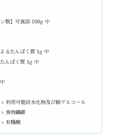
類】可食部 100g 中
るたんぱく質 1g 中
んぱく質 1g 中
 中
中 > 利用可能炭水化物及び糖アルコール
 > 食物繊維
 > 有機酸