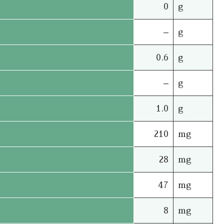
0
g
–
g
0.6
g
–
g
1.0
g
210
mg
28
mg
47
mg
8
mg