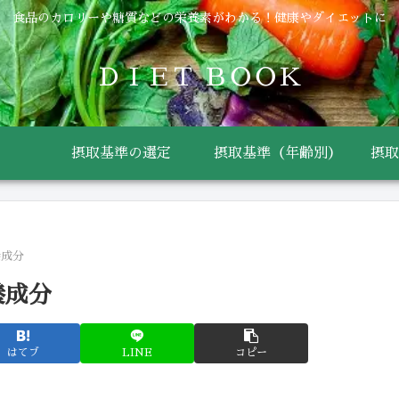
食品のカロリーや糖質などの栄養素がわかる！健康やダイエットに
ＤＩＥＴ ＢＯＯＫ
摂取基準の選定
摂取基準（年齢別）
摂取
養成分
養成分
はてブ
LINE
コピー