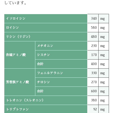
しています。
イソロイシン
340
mg
ロイシン
580
mg
リシン（リジン）
480
mg
メチオニン
230
mg
含硫アミノ酸
シスチン
170
mg
合計
400
mg
フェニルアラニン
330
mg
芳香族アミノ酸
チロシン
270
mg
合計
600
mg
トレオニン（スレオニン）
380
mg
トリプトファン
92
mg