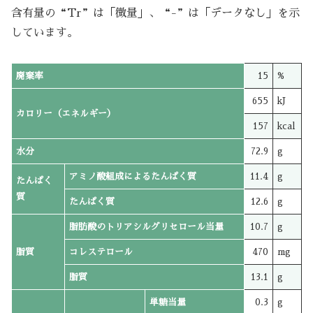
含有量の“Tr”は「微量」、“-”は「データなし」を示
しています。
廃棄率
15
%
655
kJ
カロリー（エネルギー）
157
kcal
水分
72.9
g
アミノ酸組成によるたんぱく質
11.4
g
たんぱく
質
たんぱく質
12.6
g
脂肪酸のトリアシルグリセロール当量
10.7
g
脂質
コレステロール
470
mg
脂質
13.1
g
単糖当量
0.3
g