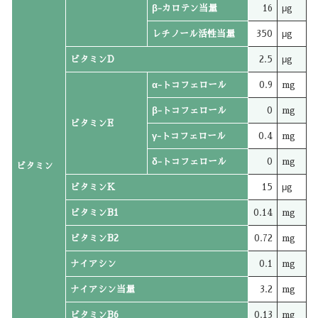
β-カロテン当量
16
μg
レチノール活性当量
350
μg
ビタミンD
2.5
μg
α-トコフェロール
0.9
mg
β-トコフェロール
0
mg
ビタミンE
γ-トコフェロール
0.4
mg
δ-トコフェロール
0
mg
ビタミン
ビタミンK
15
μg
ビタミンB1
0.14
mg
ビタミンB2
0.72
mg
ナイアシン
0.1
mg
ナイアシン当量
3.2
mg
ビタミンB6
0.13
mg