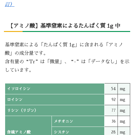
訂）
【アミノ酸】基準窒素によるたんぱく質 1g 中
基準窒素による「たんぱく質 1g」に含まれる「アミノ
酸」の成分量です。
含有量の“Tr”は「微量」、“-”は「データなし」を示
しています。
イソロイシン
54
mg
ロイシン
92
mg
リシン（リジン）
77
mg
メチオニン
36
mg
含硫アミノ酸
シスチン
28
mg