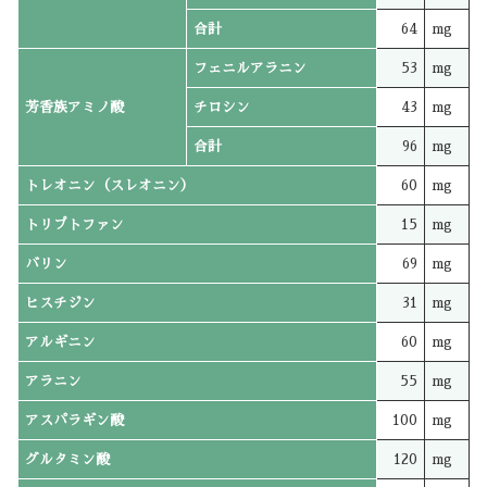
合計
64
mg
フェニルアラニン
53
mg
芳香族アミノ酸
チロシン
43
mg
合計
96
mg
トレオニン（スレオニン）
60
mg
トリプトファン
15
mg
バリン
69
mg
ヒスチジン
31
mg
アルギニン
60
mg
アラニン
55
mg
アスパラギン酸
100
mg
グルタミン酸
120
mg