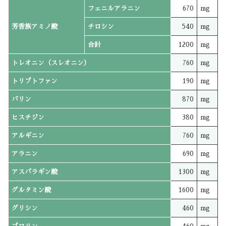
フェニルアラニン
670
mg
芳香族アミノ酸
チロシン
540
mg
合計
1200
mg
トレオニン（スレオニン）
760
mg
トリプトファン
190
mg
バリン
870
mg
ヒスチジン
380
mg
アルギニン
760
mg
アラニン
690
mg
アスパラギン酸
1300
mg
グルタミン酸
1600
mg
グリシン
460
mg