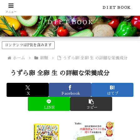
食品のカロリーや糖質などの栄養素がわかる！健康やダイエットに
ＤＩＥＴ ＢＯＯＫ
メニュー
ＤＩＥＴ ＢＯＯＫ
コンテンツはPRを含みます
ホーム
卵類
うずら卵 全卵 生 の詳細な栄養成分
うずら卵 全卵 生 の詳細な栄養成分
X
Facebook
はてブ
LINE
コピー