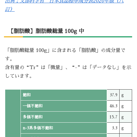
出典：文部科学省 日本食品標準成分表2020年版（八
訂）
【脂肪酸】脂肪酸総量 100g 中
「脂肪酸総量 100g」に含まれる「脂肪酸」の成分量で
す。
含有量の“Tr”は「微量」、“-”は「データなし」を示
しています。
飽和
37.9
g
一価不飽和
46.3
g
多価不飽和
15.7
g
n-3系多価不飽和
3.3
g