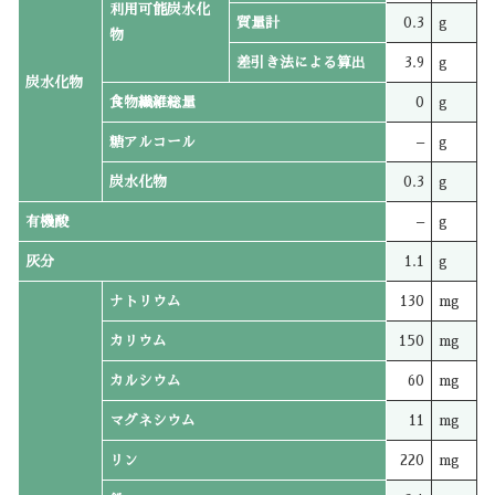
利用可能炭水化
質量計
0.3
g
物
差引き法による算出
3.9
g
炭水化物
食物繊維総量
0
g
糖アルコール
–
g
炭水化物
0.3
g
有機酸
–
g
灰分
1.1
g
ナトリウム
130
mg
カリウム
150
mg
カルシウム
60
mg
マグネシウム
11
mg
リン
220
mg