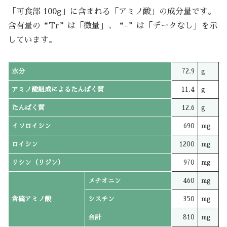
「可食部 100g」に含まれる「アミノ酸」の成分量です。
含有量の“Tr”は「微量」、“-”は「データなし」を示
しています。
水分
72.9
g
アミノ酸組成によるたんぱく質
11.4
g
たんぱく質
12.6
g
イソロイシン
690
mg
ロイシン
1200
mg
リシン（リジン）
970
mg
メチオニン
460
mg
含硫アミノ酸
シスチン
350
mg
合計
810
mg