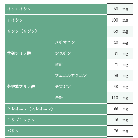
イソロイシン
60
mg
ロイシン
100
mg
リシン（リジン）
85
mg
メチオニン
40
mg
含硫アミノ酸
シスチン
31
mg
合計
71
mg
フェニルアラニン
58
mg
芳香族アミノ酸
チロシン
48
mg
合計
110
mg
トレオニン（スレオニン）
66
mg
トリプトファン
16
mg
バリン
76
mg