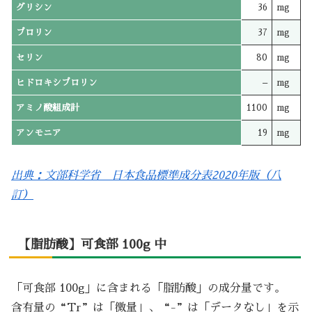
グリシン
36
mg
プロリン
37
mg
セリン
80
mg
ヒドロキシプロリン
–
mg
アミノ酸組成計
1100
mg
アンモニア
19
mg
出典：文部科学省 日本食品標準成分表2020年版（八
訂）
【脂肪酸】可食部 100g 中
「可食部 100g」に含まれる「脂肪酸」の成分量です。
含有量の“Tr”は「微量」、“-”は「データなし」を示