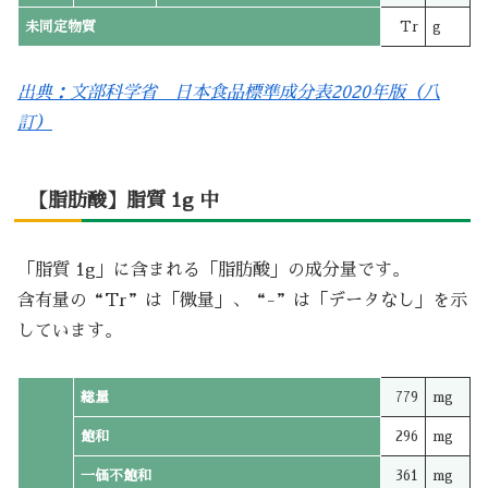
未同定物質
Tr
g
出典：文部科学省 日本食品標準成分表2020年版（八
訂）
【脂肪酸】脂質 1g 中
「脂質 1g」に含まれる「脂肪酸」の成分量です。
含有量の“Tr”は「微量」、“-”は「データなし」を示
しています。
総量
779
mg
飽和
296
mg
一価不飽和
361
mg