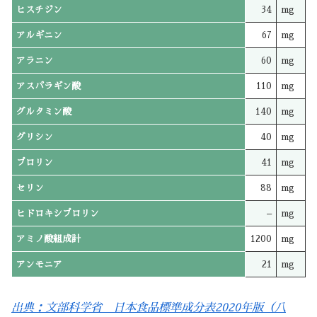
ヒスチジン
34
mg
アルギニン
67
mg
アラニン
60
mg
アスパラギン酸
110
mg
グルタミン酸
140
mg
グリシン
40
mg
プロリン
41
mg
セリン
88
mg
ヒドロキシプロリン
–
mg
アミノ酸組成計
1200
mg
アンモニア
21
mg
出典：文部科学省 日本食品標準成分表2020年版（八