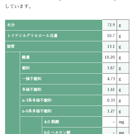
しています。
水分
72.9
g
トリアシルグリセロール当量
10.7
g
脂質
13.1
g
総量
10.20
g
飽和
3.87
g
一価不飽和
4.73
g
多価不飽和
1.61
g
n-3系多価不飽和
0.33
g
n-6系多価不飽和
1.27
g
4:0 酪酸
–
mg
6:0 ヘキサン酸
–
mg