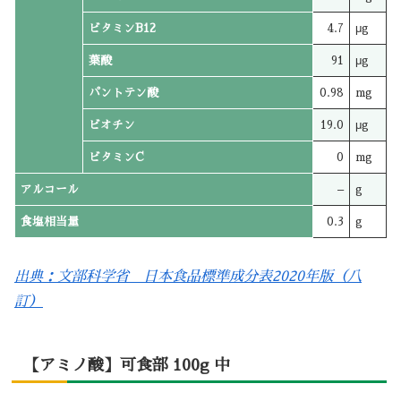
ビタミンB12
4.7
μg
葉酸
91
μg
パントテン酸
0.98
mg
ビオチン
19.0
μg
ビタミンC
0
mg
アルコール
–
g
食塩相当量
0.3
g
出典：文部科学省 日本食品標準成分表2020年版（八
訂）
【アミノ酸】可食部 100g 中