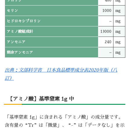
プロリン
460
mg
セリン
1000
mg
ヒドロキシプロリン
–
mg
アミノ酸組成計
13000
mg
アンモニア
240
mg
剰余アンモニア
–
mg
出典：文部科学省 日本食品標準成分表2020年版（八
訂）
【アミノ酸】基準窒素 1g 中
「基準窒素 1g」に含まれる「アミノ酸」の成分量です。
含有量の“Tr”は「微量」、“-”は「データなし」を示