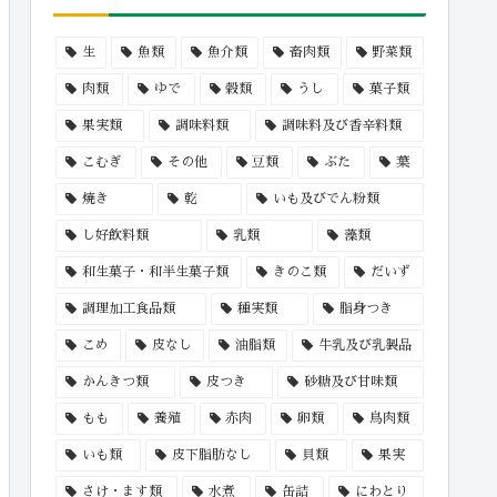
生
魚類
魚介類
畜肉類
野菜類
肉類
ゆで
穀類
うし
菓子類
果実類
調味料類
調味料及び香辛料類
こむぎ
その他
豆類
ぶた
葉
焼き
乾
いも及びでん粉類
し好飲料類
乳類
藻類
和生菓子・和半生菓子類
きのこ類
だいず
調理加工食品類
種実類
脂身つき
こめ
皮なし
油脂類
牛乳及び乳製品
かんきつ類
皮つき
砂糖及び甘味類
もも
養殖
赤肉
卵類
鳥肉類
いも類
皮下脂肪なし
貝類
果実
さけ・ます類
水煮
缶詰
にわとり