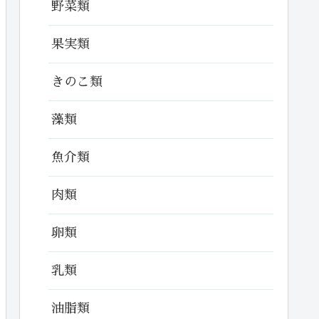
野菜類
果実類
きのこ類
藻類
魚介類
肉類
卵類
乳類
油脂類