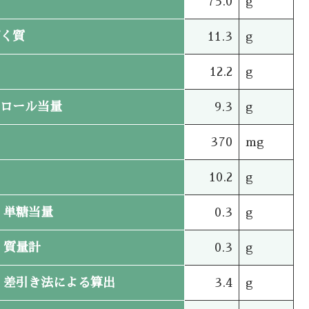
75.0
g
く質
11.3
g
12.2
g
ロール当量
9.3
g
370
mg
10.2
g
単糖当量
0.3
g
質量計
0.3
g
差引き法による算出
3.4
g