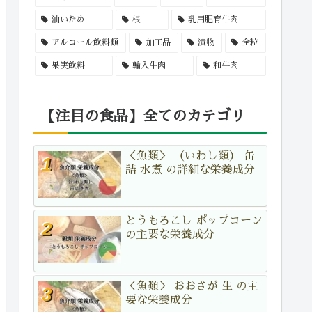
油いため
根
乳用肥育牛肉
アルコール飲料類
加工品
漬物
全粒
果実飲料
輸入牛肉
和牛肉
【注目の食品】全てのカテゴリ
＜魚類＞ （いわし類） 缶
詰 水煮 の詳細な栄養成分
とうもろこし ポップコーン
の主要な栄養成分
＜魚類＞ おおさが 生 の主
要な栄養成分