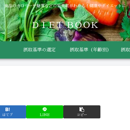
食品のカロリーや糖質などの栄養素がわかる！健康やダイエットに
ＤＩＥＴ ＢＯＯＫ
摂取基準の選定
摂取基準（年齢別）
摂取
はてブ
LINE
コピー