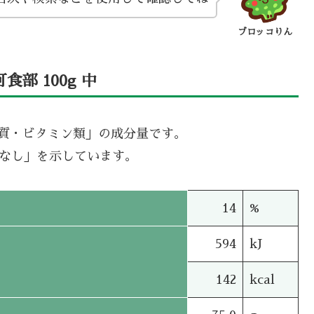
ブロッコりん
部 100g 中
機質・ビタミン類」の成分量です。
タなし」を示しています。
14
%
594
kJ
142
kcal