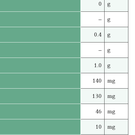
0
g
–
g
0.4
g
–
g
1.0
g
140
mg
130
mg
46
mg
10
mg