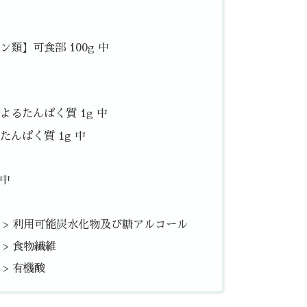
類】可食部 100g 中
るたんぱく質 1g 中
んぱく質 1g 中
 中
中 > 利用可能炭水化物及び糖アルコール
 > 食物繊維
 > 有機酸