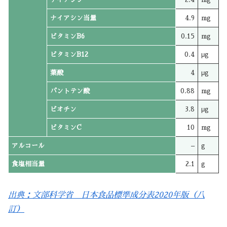
ナイアシン当量
4.9
mg
ビタミンB6
0.15
mg
ビタミンB12
0.4
μg
葉酸
4
μg
パントテン酸
0.88
mg
ビオチン
3.8
μg
ビタミンC
10
mg
アルコール
–
g
食塩相当量
2.1
g
出典：文部科学省 日本食品標準成分表2020年版（八
訂）