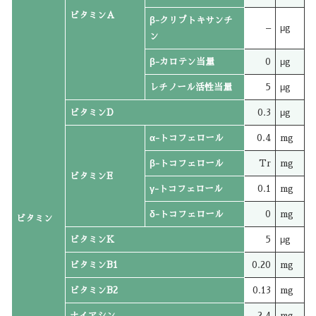
ビタミンA
β-クリプトキサンチ
–
μg
ン
β-カロテン当量
0
μg
レチノール活性当量
5
μg
ビタミンD
0.3
μg
α-トコフェロール
0.4
mg
β-トコフェロール
Tr
mg
ビタミンE
γ-トコフェロール
0.1
mg
δ-トコフェロール
0
mg
ビタミン
ビタミンK
5
μg
ビタミンB1
0.20
mg
ビタミンB2
0.13
mg
ナイアシン
2.4
mg