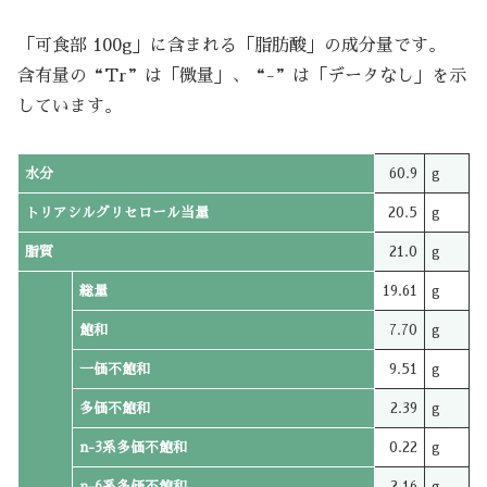
「可食部 100g」に含まれる「脂肪酸」の成分量です。
含有量の“Tr”は「微量」、“-”は「データなし」を示
しています。
水分
60.9
g
トリアシルグリセロール当量
20.5
g
脂質
21.0
g
総量
19.61
g
飽和
7.70
g
一価不飽和
9.51
g
多価不飽和
2.39
g
n-3系多価不飽和
0.22
g
n-6系多価不飽和
2.16
g