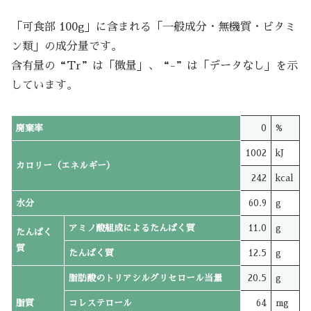
「可食部 100g」に含まれる「一般成分・無機質・ビタミ
ン類」の成分量です。
含有量の“Tr”は「微量」、“-”は「データなし」を示
しています。
廃棄率
0
%
1002
kJ
カロリー（エネルギー）
242
kcal
水分
60.9
g
アミノ酸組成によるたんぱく質
11.0
g
たんぱく
質
たんぱく質
12.5
g
脂肪酸のトリアシルグリセロール当量
20.5
g
脂質
コレステロール
64
mg