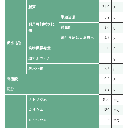
脂質
21.0
g
単糖当量
3.2
g
利用可能炭水化
質量計
3.0
g
物
差引き法による算出
4.6
g
炭水化物
食物繊維総量
0
g
糖アルコール
–
g
炭水化物
2.9
g
有機酸
0.3
g
灰分
2.7
g
ナトリウム
830
mg
カリウム
180
mg
カルシウム
9
mg