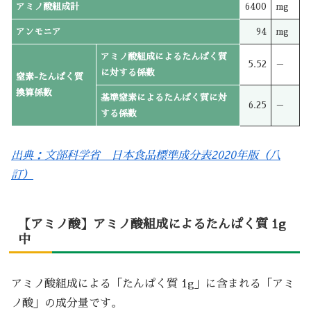
アミノ酸組成計
6400
mg
アンモニア
94
mg
アミノ酸組成によるたんぱく質
5.52
－
に対する係数
窒素-たんぱく質
換算係数
基準窒素によるたんぱく質に対
6.25
－
する係数
出典：文部科学省 日本食品標準成分表2020年版（八
訂）
【アミノ酸】アミノ酸組成によるたんぱく質 1g
中
アミノ酸組成による「たんぱく質 1g」に含まれる「アミ
ノ酸」の成分量です。