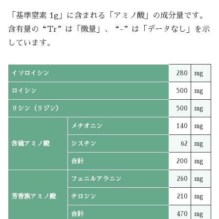
「基準窒素 1g」に含まれる「アミノ酸」の成分量です。
含有量の“Tr”は「微量」、“-”は「データなし」を示
しています。
イソロイシン
280
mg
ロイシン
500
mg
リシン（リジン）
500
mg
メチオニン
140
mg
含硫アミノ酸
シスチン
62
mg
合計
200
mg
フェニルアラニン
260
mg
芳香族アミノ酸
チロシン
210
mg
合計
470
mg