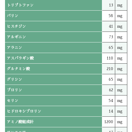
トリプトファン
13
mg
バリン
58
mg
ヒスチジン
41
mg
アルギニン
73
mg
アラニン
65
mg
アスパラギン酸
110
mg
グルタミン酸
210
mg
グリシン
65
mg
プロリン
62
mg
セリン
54
mg
ヒドロキシプロリン
14
mg
アミノ酸組成計
1200
mg