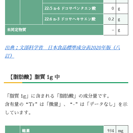
22:5 n-6 ドコサペンタエン酸
0
g
22:6 n-3 ドコサヘキサエン酸
0.2
g
未同定物質
–
g
出典：文部科学省 日本食品標準成分表2020年版（八
訂）
【脂肪酸】脂質 1g 中
「脂質 1g」に含まれる「脂肪酸」の成分量です。
含有量の“Tr”は「微量」、“-”は「データなし」を示
しています。
総量
934
mg