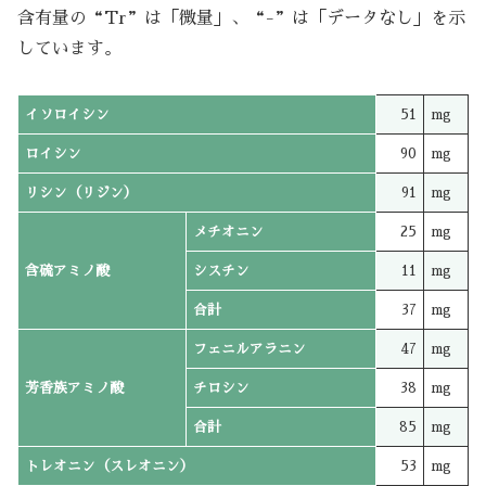
含有量の“Tr”は「微量」、“-”は「データなし」を示
しています。
イソロイシン
51
mg
ロイシン
90
mg
リシン（リジン）
91
mg
メチオニン
25
mg
含硫アミノ酸
シスチン
11
mg
合計
37
mg
フェニルアラニン
47
mg
芳香族アミノ酸
チロシン
38
mg
合計
85
mg
トレオニン（スレオニン）
53
mg