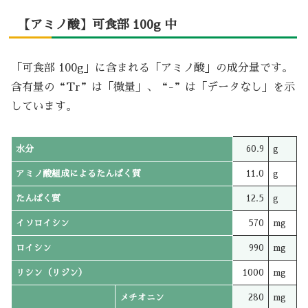
【アミノ酸】可食部 100g 中
「可食部 100g」に含まれる「アミノ酸」の成分量です。
含有量の“Tr”は「微量」、“-”は「データなし」を示
しています。
水分
60.9
g
アミノ酸組成によるたんぱく質
11.0
g
たんぱく質
12.5
g
イソロイシン
570
mg
ロイシン
990
mg
リシン（リジン）
1000
mg
メチオニン
280
mg