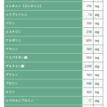
トレオニン（スレオニン）
290
mg
トリプトファン
74
mg
バリン
320
mg
ヒスチジン
230
mg
アルギニン
400
mg
アラニン
360
mg
アスパラギン酸
580
mg
グルタミン酸
1100
mg
グリシン
360
mg
プロリン
340
mg
セリン
300
mg
ヒドロキシプロリン
77
mg