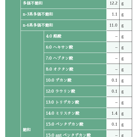
多価不飽和
12.2
g
n-3系多価不飽和
1.1
g
n-6系多価不飽和
11.0
g
4:0 酪酸
–
g
6:0 ヘキサン酸
–
g
7:0 ヘプタン酸
–
g
8:0 オクタン酸
–
g
10:0 デカン酸
0.1
g
12:0 ラウリン酸
0.1
g
13:0 トリデカン酸
–
g
14:0 ミリスチン酸
1.4
g
15:0 ペンタデカン酸
0.1
g
飽和
15:0 ant ペンタデカン酸
–
g