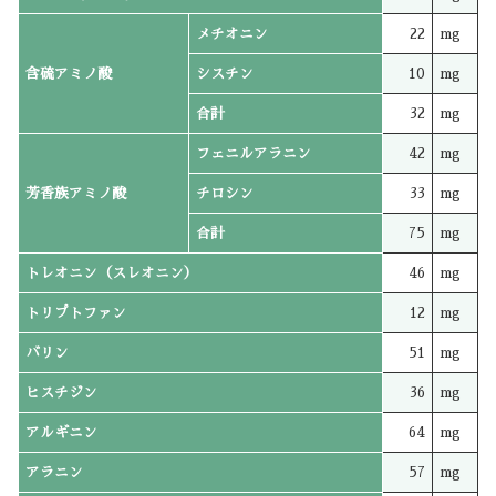
メチオニン
22
mg
含硫アミノ酸
シスチン
10
mg
合計
32
mg
フェニルアラニン
42
mg
芳香族アミノ酸
チロシン
33
mg
合計
75
mg
トレオニン（スレオニン）
46
mg
トリプトファン
12
mg
バリン
51
mg
ヒスチジン
36
mg
アルギニン
64
mg
アラニン
57
mg