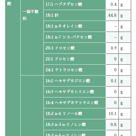
酸
17:1 ヘプタデセン酸
0.4
g
一価不飽
18:1 計
44.8
g
和
18:1 n-9 オレイン酸
–
g
18:1 n-7 シス-バクセン酸
–
g
20:1 イコセン酸
0.9
g
22:1 ドコセン酸
0
g
24:1 テトラコセン酸
0
g
16:2 ヘキサデカジエン酸
0.1
g
16:3 ヘキサデカトリエン酸
0
g
16:4 ヘキサデカテトラエン酸
0
g
18:2 n-6 リノール酸
10.1
g
18:3 n-3 α‐リノレン酸
0.8
g
18:3 n-6 γ‐リノレン酸
0
g