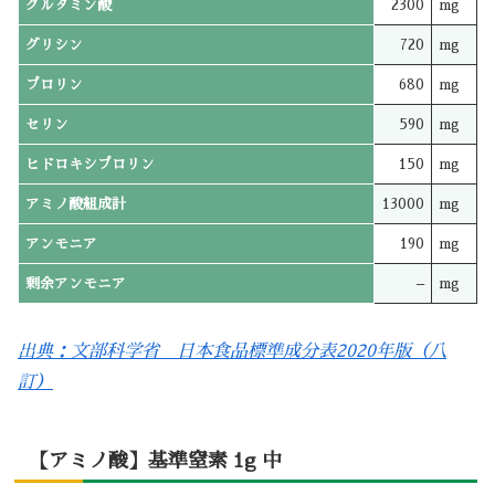
グルタミン酸
2300
mg
グリシン
720
mg
プロリン
680
mg
セリン
590
mg
ヒドロキシプロリン
150
mg
アミノ酸組成計
13000
mg
アンモニア
190
mg
剰余アンモニア
–
mg
出典：文部科学省 日本食品標準成分表2020年版（八
訂）
【アミノ酸】基準窒素 1g 中