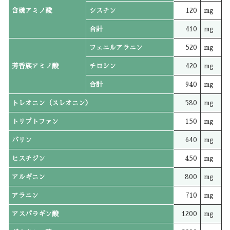
含硫アミノ酸
シスチン
120
mg
合計
410
mg
フェニルアラニン
520
mg
芳香族アミノ酸
チロシン
420
mg
合計
940
mg
トレオニン（スレオニン）
580
mg
トリプトファン
150
mg
バリン
640
mg
ヒスチジン
450
mg
アルギニン
800
mg
アラニン
710
mg
アスパラギン酸
1200
mg