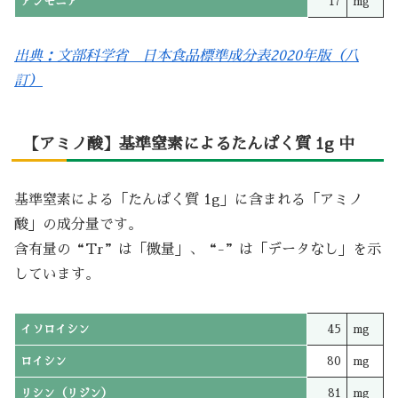
アンモニア
17
mg
出典：文部科学省 日本食品標準成分表2020年版（八
訂）
【アミノ酸】基準窒素によるたんぱく質 1g 中
基準窒素による「たんぱく質 1g」に含まれる「アミノ
酸」の成分量です。
含有量の“Tr”は「微量」、“-”は「データなし」を示
しています。
イソロイシン
45
mg
ロイシン
80
mg
リシン（リジン）
81
mg