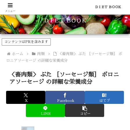
食品のカロリーや糖質などの栄養素がわかる！健康やダイエットに
ＤＩＥＴ ＢＯＯＫ
メニュー
ＤＩＥＴ ＢＯＯＫ
コンテンツはPRを含みます
ホーム
肉類
＜畜肉類＞ ぶた ［ソーセージ類］ ボ
ロニアソーセージ の詳細な栄養成分
＜畜肉類＞ ぶた ［ソーセージ類］ ボロニ
アソーセージ の詳細な栄養成分
X
Facebook
はてブ
LINE
コピー