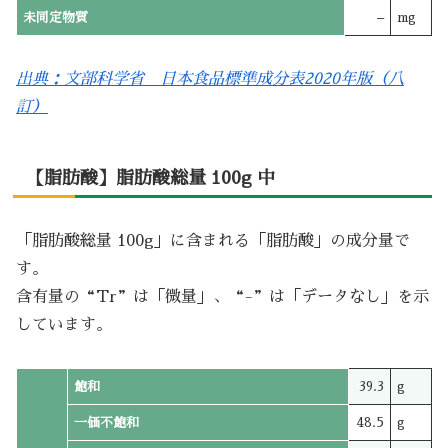
未同定物質
–
mg
出典：文部科学省 日本食品標準成分表2020年版（八
訂）
【脂肪酸】脂肪酸総量 100g 中
「脂肪酸総量 100g」に含まれる「脂肪酸」の成分量で
す。
含有量の“Tr”は「微量」、“-”は「データなし」を示
しています。
飽和
39.3
g
一価不飽和
48.5
g