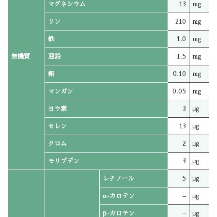
マグネシウム
13
mg
リン
210
mg
鉄
1.0
mg
無機質
亜鉛
1.5
mg
銅
0.10
mg
マンガン
0.05
mg
ヨウ素
3
μg
セレン
13
μg
クロム
2
μg
モリブデン
3
μg
レチノール
5
μg
α-カロテン
–
μg
β-カロテン
–
μg