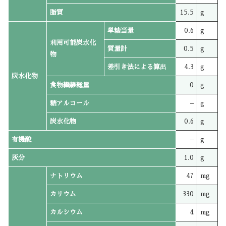
脂質
15.5
g
単糖当量
0.6
g
利用可能炭水化
質量計
0.5
g
物
差引き法による算出
4.3
g
炭水化物
食物繊維総量
0
g
糖アルコール
–
g
炭水化物
0.6
g
有機酸
–
g
灰分
1.0
g
ナトリウム
47
mg
カリウム
330
mg
カルシウム
4
mg