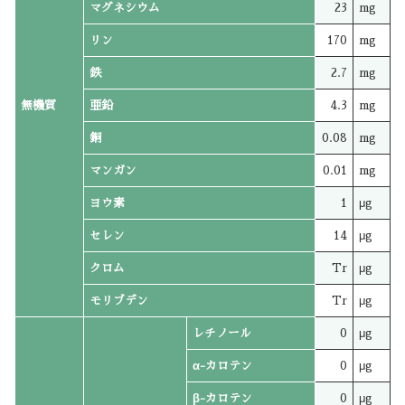
マグネシウム
23
mg
リン
170
mg
鉄
2.7
mg
無機質
亜鉛
4.3
mg
銅
0.08
mg
マンガン
0.01
mg
ヨウ素
1
μg
セレン
14
μg
クロム
Tr
μg
モリブデン
Tr
μg
レチノール
0
μg
α-カロテン
0
μg
β-カロテン
0
μg