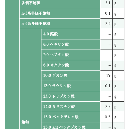
多価不飽和
3.1
g
n-3系多価不飽和
0.1
g
n-6系多価不飽和
2.9
g
4:0 酪酸
–
g
6:0 ヘキサン酸
–
g
7:0 ヘプタン酸
–
g
8:0 オクタン酸
–
g
10:0 デカン酸
Tr
g
12:0 ラウリン酸
0.1
g
13:0 トリデカン酸
–
g
14:0 ミリスチン酸
2.3
g
15:0 ペンタデカン酸
0.5
g
飽和
15:0 ant ペンタデカン酸
–
g