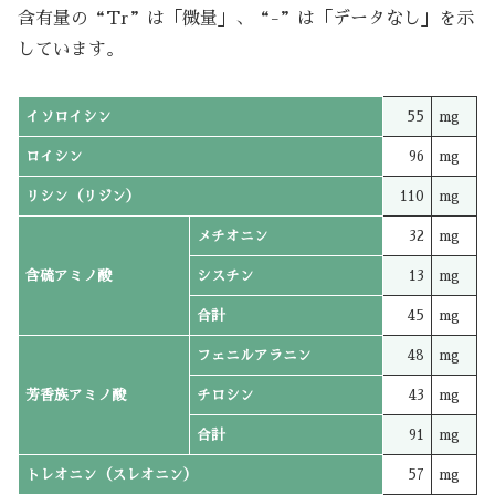
含有量の“Tr”は「微量」、“-”は「データなし」を示
しています。
イソロイシン
55
mg
ロイシン
96
mg
リシン（リジン）
110
mg
メチオニン
32
mg
含硫アミノ酸
シスチン
13
mg
合計
45
mg
フェニルアラニン
48
mg
芳香族アミノ酸
チロシン
43
mg
合計
91
mg
トレオニン（スレオニン）
57
mg