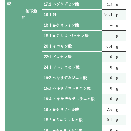
酸
17:1 ヘプタデセン酸
1.3
g
一価不飽
18:1 計
50.4
g
和
18:1 n-9 オレイン酸
–
g
18:1 n-7 シス-バクセン酸
–
g
20:1 イコセン酸
0.4
g
22:1 ドコセン酸
0
g
24:1 テトラコセン酸
0
g
16:2 ヘキサデカジエン酸
0
g
16:3 ヘキサデカトリエン酸
0
g
16:4 ヘキサデカテトラエン酸
0
g
18:2 n-6 リノール酸
2.6
g
18:3 n-3 α‐リノレン酸
0.1
g
18:3 n-6 γ‐リノレン酸
0
g