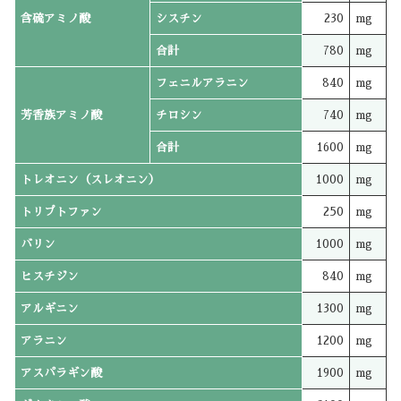
含硫アミノ酸
シスチン
230
mg
合計
780
mg
フェニルアラニン
840
mg
芳香族アミノ酸
チロシン
740
mg
合計
1600
mg
トレオニン（スレオニン）
1000
mg
トリプトファン
250
mg
バリン
1000
mg
ヒスチジン
840
mg
アルギニン
1300
mg
アラニン
1200
mg
アスパラギン酸
1900
mg