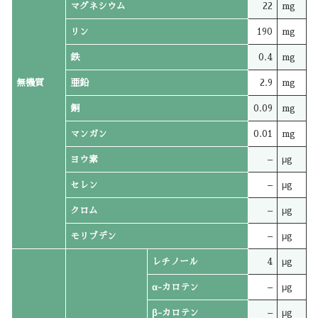
マグネシウム
22
mg
リン
190
mg
鉄
0.4
mg
無機質
亜鉛
2.9
mg
銅
0.09
mg
マンガン
0.01
mg
ヨウ素
–
μg
セレン
–
μg
クロム
–
μg
モリブデン
–
μg
レチノール
4
μg
α-カロテン
–
μg
β-カロテン
–
μg