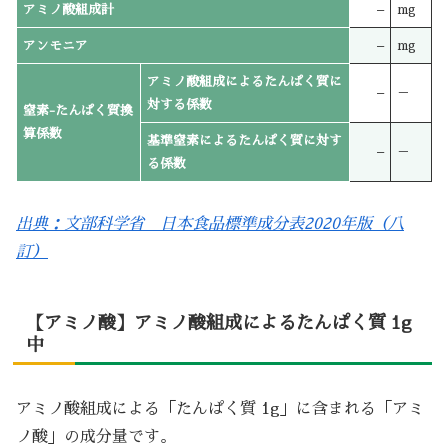
アミノ酸組成計
–
mg
アンモニア
–
mg
アミノ酸組成によるたんぱく質に
–
－
対する係数
窒素-たんぱく質換
算係数
基準窒素によるたんぱく質に対す
–
－
る係数
出典：文部科学省 日本食品標準成分表2020年版（八
訂）
【アミノ酸】アミノ酸組成によるたんぱく質 1g
中
アミノ酸組成による「たんぱく質 1g」に含まれる「アミ
ノ酸」の成分量です。