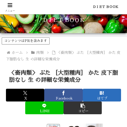
食品のカロリーや糖質などの栄養素がわかる！健康やダイエットに
ＤＩＥＴ ＢＯＯＫ
メニュー
ＤＩＥＴ ＢＯＯＫ
コンテンツはPRを含みます
ホーム
肉類
＜畜肉類＞ ぶた ［大型種肉］ かた 皮
下脂肪なし 生 の詳細な栄養成分
＜畜肉類＞ ぶた ［大型種肉］ かた 皮下脂
肪なし 生 の詳細な栄養成分
X
Facebook
はてブ
LINE
コピー