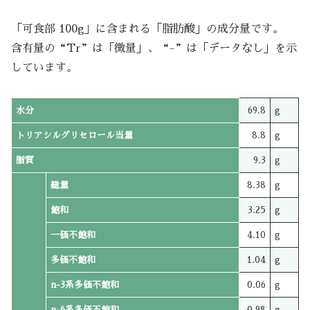
「可食部 100g」に含まれる「脂肪酸」の成分量です。
含有量の“Tr”は「微量」、“-”は「データなし」を示
しています。
水分
69.8
g
トリアシルグリセロール当量
8.8
g
脂質
9.3
g
総量
8.38
g
飽和
3.25
g
一価不飽和
4.10
g
多価不飽和
1.04
g
n-3系多価不飽和
0.06
g
n-6系多価不飽和
0.98
g