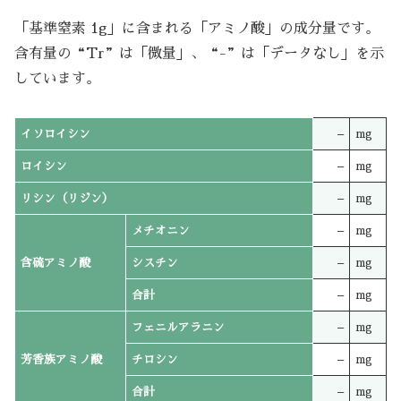
「基準窒素 1g」に含まれる「アミノ酸」の成分量です。
含有量の“Tr”は「微量」、“-”は「データなし」を示
しています。
イソロイシン
–
mg
ロイシン
–
mg
リシン（リジン）
–
mg
メチオニン
–
mg
含硫アミノ酸
シスチン
–
mg
合計
–
mg
フェニルアラニン
–
mg
芳香族アミノ酸
チロシン
–
mg
合計
–
mg