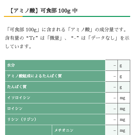
【アミノ酸】可食部 100g 中
「可食部 100g」に含まれる「アミノ酸」の成分量です。
含有量の“Tr”は「微量」、“-”は「データなし」を示
しています。
水分
–
g
アミノ酸組成によるたんぱく質
–
g
たんぱく質
–
g
イソロイシン
–
mg
ロイシン
–
mg
リシン（リジン）
–
mg
メチオニン
–
mg