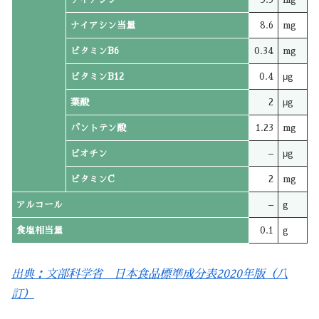
ナイアシン当量
8.6
mg
ビタミンB6
0.34
mg
ビタミンB12
0.4
μg
葉酸
2
μg
パントテン酸
1.23
mg
ビオチン
–
μg
ビタミンC
2
mg
アルコール
–
g
食塩相当量
0.1
g
出典：文部科学省 日本食品標準成分表2020年版（八
訂）