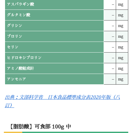
アスパラギン酸
–
mg
グルタミン酸
–
mg
グリシン
–
mg
プロリン
–
mg
セリン
–
mg
ヒドロキシプロリン
–
mg
アミノ酸組成計
–
mg
アンモニア
–
mg
出典：文部科学省 日本食品標準成分表2020年版（八
訂）
【脂肪酸】可食部 100g 中