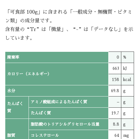
「可食部 100g」に含まれる「一般成分・無機質・ビタミ
ン類」の成分量です。
含有量の“Tr”は「微量」、“-”は「データなし」を示
しています。
廃棄率
0
%
663
kJ
カロリー（エネルギー）
158
kcal
水分
69.8
g
アミノ酸組成によるたんぱく質
–
g
たんぱく
質
たんぱく質
19.7
g
脂肪酸のトリアシルグリセロール当量
8.8
g
脂質
コレステロール
64
mg