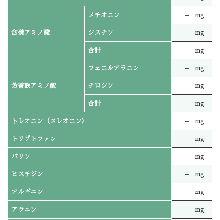
メチオニン
–
mg
含硫アミノ酸
シスチン
–
mg
合計
–
mg
フェニルアラニン
–
mg
芳香族アミノ酸
チロシン
–
mg
合計
–
mg
トレオニン（スレオニン）
–
mg
トリプトファン
–
mg
バリン
–
mg
ヒスチジン
–
mg
アルギニン
–
mg
アラニン
–
mg