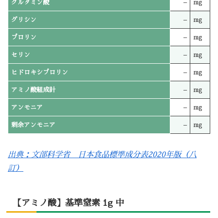
グルタミン酸
–
mg
グリシン
–
mg
プロリン
–
mg
セリン
–
mg
ヒドロキシプロリン
–
mg
アミノ酸組成計
–
mg
アンモニア
–
mg
剰余アンモニア
–
mg
出典：文部科学省 日本食品標準成分表2020年版（八
訂）
【アミノ酸】基準窒素 1g 中