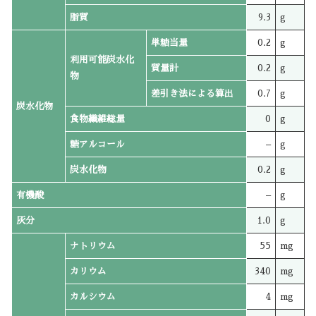
脂質
9.3
g
単糖当量
0.2
g
利用可能炭水化
質量計
0.2
g
物
差引き法による算出
0.7
g
炭水化物
食物繊維総量
0
g
糖アルコール
–
g
炭水化物
0.2
g
有機酸
–
g
灰分
1.0
g
ナトリウム
55
mg
カリウム
340
mg
カルシウム
4
mg