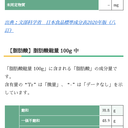
未同定物質
–
mg
出典：文部科学省 日本食品標準成分表2020年版（八
訂）
【脂肪酸】脂肪酸総量 100g 中
「脂肪酸総量 100g」に含まれる「脂肪酸」の成分量で
す。
含有量の“Tr”は「微量」、“-”は「データなし」を示
しています。
飽和
38.8
g
一価不飽和
48.9
g