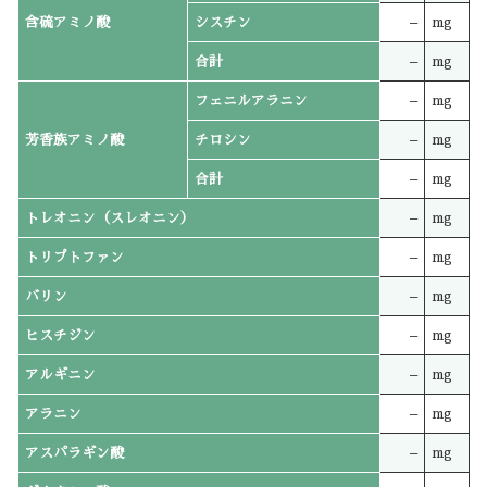
含硫アミノ酸
シスチン
–
mg
合計
–
mg
フェニルアラニン
–
mg
芳香族アミノ酸
チロシン
–
mg
合計
–
mg
トレオニン（スレオニン）
–
mg
トリプトファン
–
mg
バリン
–
mg
ヒスチジン
–
mg
アルギニン
–
mg
アラニン
–
mg
アスパラギン酸
–
mg