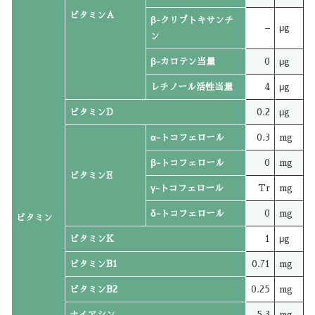
ビタミンA
β-クリプトキサンチ
–
μg
ン
β-カロテン当量
0
μg
レチノール活性当量
4
μg
ビタミンD
0.2
μg
α-トコフェロール
0.3
mg
β-トコフェロール
0
mg
ビタミンE
γ-トコフェロール
Tr
mg
δ-トコフェロール
0
mg
ビタミン
ビタミンK
1
μg
ビタミンB1
0.71
mg
ビタミンB2
0.25
mg
ナイアシン
5.3
mg