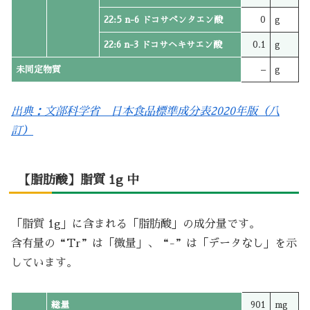
22:5 n-6 ドコサペンタエン酸
0
g
22:6 n-3 ドコサヘキサエン酸
0.1
g
未同定物質
–
g
出典：文部科学省 日本食品標準成分表2020年版（八
訂）
【脂肪酸】脂質 1g 中
「脂質 1g」に含まれる「脂肪酸」の成分量です。
含有量の“Tr”は「微量」、“-”は「データなし」を示
しています。
総量
901
mg