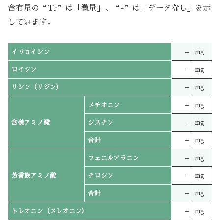
含有量の“Tr”は「微量」、“-”は「データなし」を示
しています。
イソロイシン
–
mg
ロイシン
–
mg
リシン（リジン）
–
mg
メチオニン
–
mg
含硫アミノ酸
シスチン
–
mg
合計
–
mg
フェニルアラニン
–
mg
芳香族アミノ酸
チロシン
–
mg
合計
–
mg
トレオニン（スレオニン）
–
mg