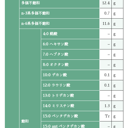
多価不飽和
12.4
g
n-3系多価不飽和
0.7
g
n-6系多価不飽和
11.6
g
4:0 酪酸
–
g
6:0 ヘキサン酸
–
g
7:0 ヘプタン酸
–
g
8:0 オクタン酸
–
g
10:0 デカン酸
0.1
g
12:0 ラウリン酸
0.1
g
13:0 トリデカン酸
–
g
14:0 ミリスチン酸
1.3
g
15:0 ペンタデカン酸
Tr
g
飽和
15:0 ant ペンタデカン酸
–
g