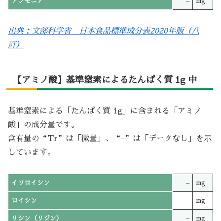
アンモニア
–
mg
出典：文部科学省 日本食品標準成分表2020年版（八
訂）
【アミノ酸】基準窒素によるたんぱく質 1g 中
基準窒素による「たんぱく質 1g」に含まれる「アミノ
酸」の成分量です。
含有量の“Tr”は「微量」、“-”は「データなし」を示
しています。
イソロイシン
–
mg
ロイシン
–
mg
リシン（リジン）
–
mg