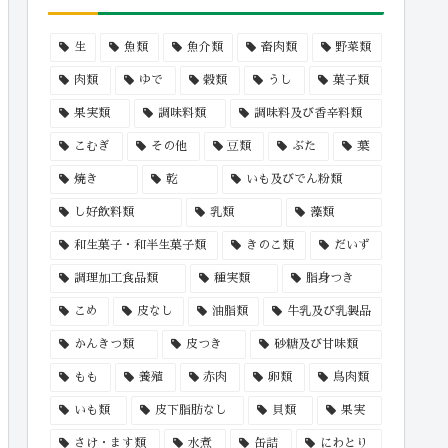
生
魚類
魚介類
畜肉類
野菜類
肉類
ゆで
穀類
うし
菓子類
果実類
調味料類
調味料及び香辛料類
こむぎ
その他
豆類
ぶた
葉
焼き
乾
いも及びでん粉類
し好飲料類
乳類
藻類
和生菓子・和半生菓子類
きのこ類
だいず
調理加工食品類
種実類
脂身つき
こめ
皮なし
油脂類
牛乳及び乳製品
かんきつ類
皮つき
砂糖及び甘味類
もも
養殖
赤肉
卵類
鳥肉類
いも類
皮下脂肪なし
貝類
果実
さけ・ます類
水煮
缶詰
にわとり