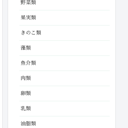
野菜類
果実類
きのこ類
藻類
魚介類
肉類
卵類
乳類
油脂類