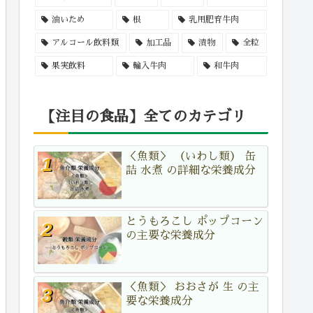
油いため
根
乳用肥育牛肉
アルコール飲料類
加工品
漬物
全粒
果実飲料
輸入牛肉
和牛肉
【注目の食品】全てのカテゴリ
＜魚類＞ （いわし類） 缶
詰 水煮 の詳細な栄養成分
とうもろこし ポップコーン
の主要な栄養成分
＜魚類＞ おおさが 生 の主
要な栄養成分