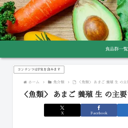
食品群一覧
コンテンツはPRを含みます
ホーム
魚介類
＜魚類＞ あまご 養殖 生 の
＜魚類＞ あまご 養殖 生 の主
X
Facebook