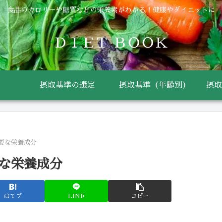
食品のカロリーや糖質などの栄養素がわかる！健康やダイエットに
ＤＩＥＴ ＢＯＯＫ
摂取基準の選定
摂取基準（年齢別）
摂取
主要な栄養成分
要な栄養成分
はてブ
LINE
コピー