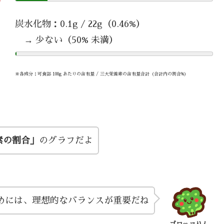
炭水化物：0.1g / 22g（0.46%）
→ 少ない（50% 未満）
※各成分：可食部 100g あたりの含有量 / 三大栄養素の含有量合計（合計内の割合%）
素の割合」
のグラフだよ
めには、理想的なバランスが重要だね