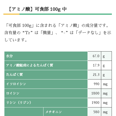
【アミノ酸】可食部 100g 中
「可食部 100g」に含まれる「アミノ酸」の成分量です。
含有量の“Tr”は「微量」、“-”は「データなし」を示
しています。
水分
67.0
g
アミノ酸組成によるたんぱく質
17.9
g
たんぱく質
21.3
g
イソロイシン
990
mg
ロイシン
1800
mg
リシン（リジン）
1900
mg
メチオニン
580
mg