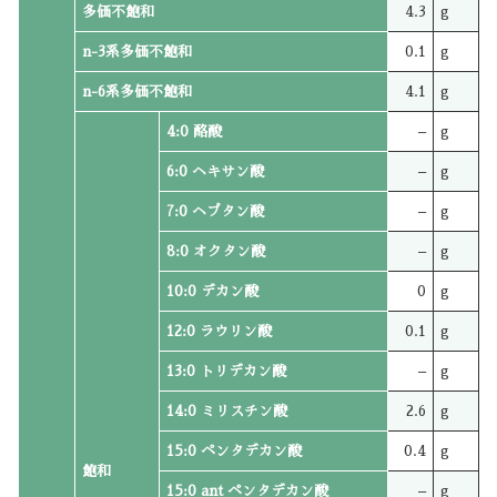
多価不飽和
4.3
g
n-3系多価不飽和
0.1
g
n-6系多価不飽和
4.1
g
4:0 酪酸
–
g
6:0 ヘキサン酸
–
g
7:0 ヘプタン酸
–
g
8:0 オクタン酸
–
g
10:0 デカン酸
0
g
12:0 ラウリン酸
0.1
g
13:0 トリデカン酸
–
g
14:0 ミリスチン酸
2.6
g
15:0 ペンタデカン酸
0.4
g
飽和
15:0 ant ペンタデカン酸
–
g