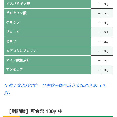
アスパラギン酸
–
mg
グルタミン酸
–
mg
グリシン
–
mg
プロリン
–
mg
セリン
–
mg
ヒドロキシプロリン
–
mg
アミノ酸組成計
–
mg
アンモニア
–
mg
出典：文部科学省 日本食品標準成分表2020年版（八
訂）
【脂肪酸】可食部 100g 中