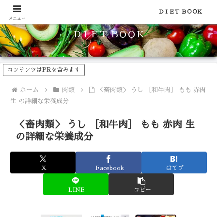
食品のカロリーや糖質などの栄養素がわかる！健康やダイエットに
ＤＩＥＴ ＢＯＯＫ
メニュー
ＤＩＥＴ ＢＯＯＫ
コンテンツはPRを含みます
ホーム
肉類
＜畜肉類＞ うし ［和牛肉］ もも 赤肉
生 の詳細な栄養成分
＜畜肉類＞ うし ［和牛肉］ もも 赤肉 生
の詳細な栄養成分
X
Facebook
はてブ
LINE
コピー