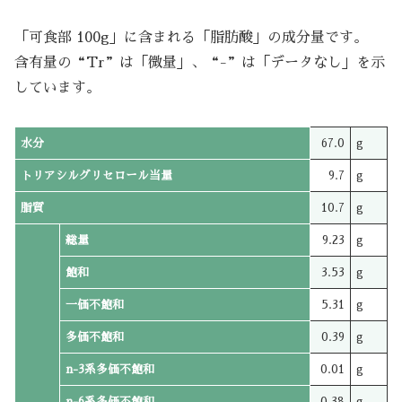
「可食部 100g」に含まれる「脂肪酸」の成分量です。
含有量の“Tr”は「微量」、“-”は「データなし」を示
しています。
水分
67.0
g
トリアシルグリセロール当量
9.7
g
脂質
10.7
g
総量
9.23
g
飽和
3.53
g
一価不飽和
5.31
g
多価不飽和
0.39
g
n-3系多価不飽和
0.01
g
n-6系多価不飽和
0.38
g