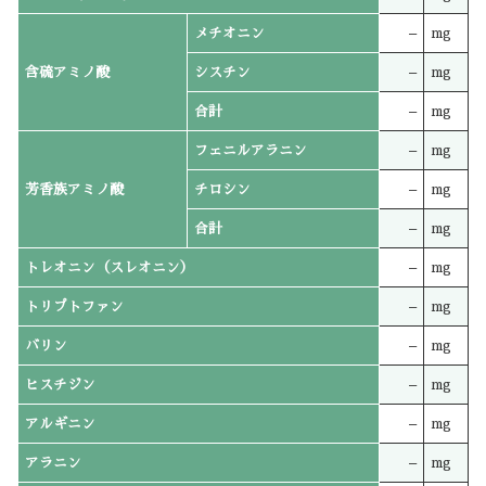
メチオニン
–
mg
含硫アミノ酸
シスチン
–
mg
合計
–
mg
フェニルアラニン
–
mg
芳香族アミノ酸
チロシン
–
mg
合計
–
mg
トレオニン（スレオニン）
–
mg
トリプトファン
–
mg
バリン
–
mg
ヒスチジン
–
mg
アルギニン
–
mg
アラニン
–
mg