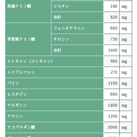
含硫アミノ酸
シスチン
240
mg
合計
820
mg
フェニルアラニン
880
mg
芳香族アミノ酸
チロシン
750
mg
合計
1600
mg
トレオニン（スレオニン）
980
mg
トリプトファン
270
mg
バリン
1100
mg
ヒスチジン
880
mg
アルギニン
1400
mg
アラニン
1200
mg
アスパラギン酸
2000
mg