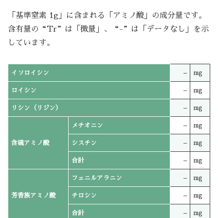
「基準窒素 1g」に含まれる「アミノ酸」の成分量です。
含有量の“Tr”は「微量」、“-”は「データなし」を示
しています。
イソロイシン
–
mg
ロイシン
–
mg
リシン（リジン）
–
mg
メチオニン
–
mg
含硫アミノ酸
シスチン
–
mg
合計
–
mg
フェニルアラニン
–
mg
芳香族アミノ酸
チロシン
–
mg
合計
–
mg