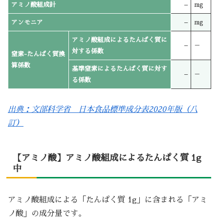
アミノ酸組成計
–
mg
アンモニア
–
mg
アミノ酸組成によるたんぱく質に
–
－
対する係数
窒素-たんぱく質換
算係数
基準窒素によるたんぱく質に対す
–
－
る係数
出典：文部科学省 日本食品標準成分表2020年版（八
訂）
【アミノ酸】アミノ酸組成によるたんぱく質 1g
中
アミノ酸組成による「たんぱく質 1g」に含まれる「アミ
ノ酸」の成分量です。