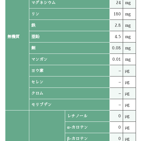
マグネシウム
24
mg
リン
180
mg
鉄
2.8
mg
無機質
亜鉛
4.5
mg
銅
0.08
mg
マンガン
0.01
mg
ヨウ素
–
μg
セレン
–
μg
クロム
–
μg
モリブデン
–
μg
レチノール
0
μg
α-カロテン
0
μg
β-カロテン
0
μg