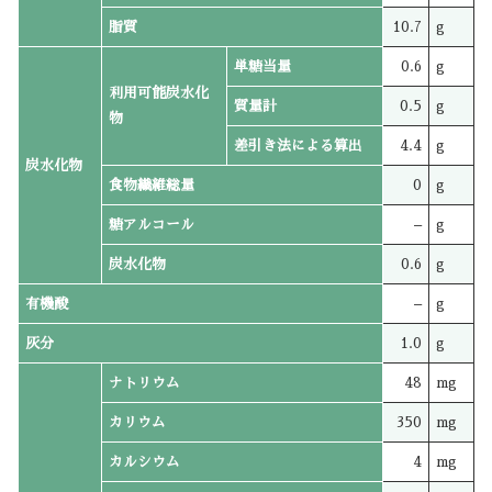
脂質
10.7
g
単糖当量
0.6
g
利用可能炭水化
質量計
0.5
g
物
差引き法による算出
4.4
g
炭水化物
食物繊維総量
0
g
糖アルコール
–
g
炭水化物
0.6
g
有機酸
–
g
灰分
1.0
g
ナトリウム
48
mg
カリウム
350
mg
カルシウム
4
mg