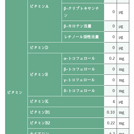
ビタミンA
β-クリプトキサンチ
0
μg
ン
β-カロテン当量
0
μg
レチノール活性当量
0
μg
ビタミンD
0
μg
α-トコフェロール
0.2
mg
β-トコフェロール
0
mg
ビタミンE
γ-トコフェロール
0
mg
δ-トコフェロール
0
mg
ビタミン
ビタミンK
4
μg
ビタミンB1
0.10
mg
ビタミンB2
0.22
mg
ナイアシン
6.2
mg