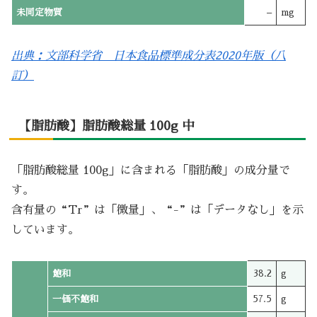
未同定物質
–
mg
出典：文部科学省 日本食品標準成分表2020年版（八
訂）
【脂肪酸】脂肪酸総量 100g 中
「脂肪酸総量 100g」に含まれる「脂肪酸」の成分量で
す。
含有量の“Tr”は「微量」、“-”は「データなし」を示
しています。
飽和
38.2
g
一価不飽和
57.5
g