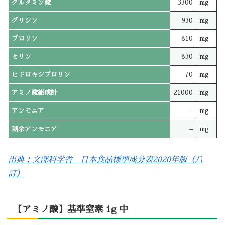
グルタミン酸
3300
mg
グリシン
930
mg
プロリン
810
mg
セリン
830
mg
ヒドロキシプロリン
70
mg
アミノ酸組成計
21000
mg
アンモニア
–
mg
剰余アンモニア
–
mg
出典：文部科学省 日本食品標準成分表2020年版（八
訂）
【アミノ酸】基準窒素 1g 中