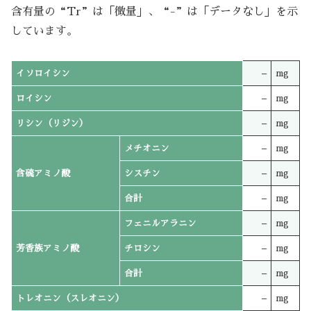
含有量の“Tr”は「微量」、“-”は「データなし」を示
しています。
イソロイシン
–
mg
ロイシン
–
mg
リシン（リジン）
–
mg
メチオニン
–
mg
含硫アミノ酸
シスチン
–
mg
合計
–
mg
フェニルアラニン
–
mg
芳香族アミノ酸
チロシン
–
mg
合計
–
mg
トレオニン（スレオニン）
–
mg