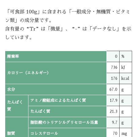
「可食部 100g」に含まれる「一般成分・無機質・ビタミ
ン類」の成分量です。
含有量の“Tr”は「微量」、“-”は「データなし」を示
しています。
廃棄率
0
%
736
kJ
カロリー（エネルギー）
176
kcal
水分
67.0
g
アミノ酸組成によるたんぱく質
17.9
g
たんぱく
質
たんぱく質
21.3
g
脂肪酸のトリアシルグリセロール当量
9.7
g
脂質
コレステロール
70
mg