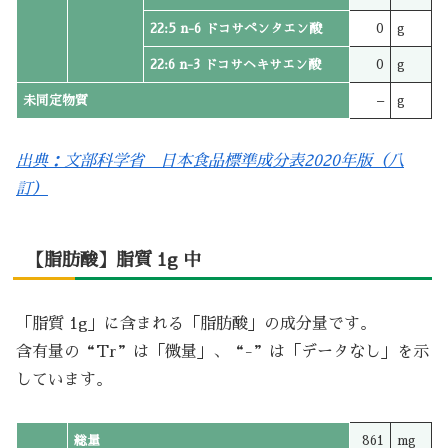
22:5 n-6 ドコサペンタエン酸
0
g
22:6 n-3 ドコサヘキサエン酸
0
g
未同定物質
–
g
出典：文部科学省 日本食品標準成分表2020年版（八
訂）
【脂肪酸】脂質 1g 中
「脂質 1g」に含まれる「脂肪酸」の成分量です。
含有量の“Tr”は「微量」、“-”は「データなし」を示
しています。
総量
861
mg