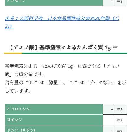
アンモニア
–
mg
出典：文部科学省 日本食品標準成分表2020年版（八
訂）
【アミノ酸】基準窒素によるたんぱく質 1g 中
基準窒素による「たんぱく質 1g」に含まれる「アミノ
酸」の成分量です。
含有量の“Tr”は「微量」、“-”は「データなし」を示
しています。
イソロイシン
–
mg
ロイシン
–
mg
リシン（リジン）
–
mg