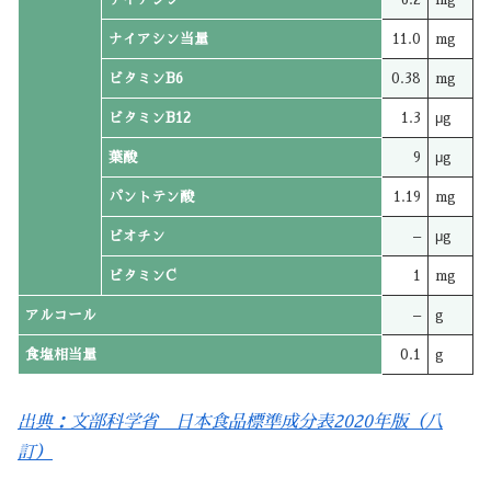
ナイアシン当量
11.0
mg
ビタミンB6
0.38
mg
ビタミンB12
1.3
μg
葉酸
9
μg
パントテン酸
1.19
mg
ビオチン
–
μg
ビタミンC
1
mg
アルコール
–
g
食塩相当量
0.1
g
出典：文部科学省 日本食品標準成分表2020年版（八
訂）