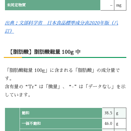
未同定物質
–
mg
出典：文部科学省 日本食品標準成分表2020年版（八
訂）
【脂肪酸】脂肪酸総量 100g 中
「脂肪酸総量 100g」に含まれる「脂肪酸」の成分量で
す。
含有量の“Tr”は「微量」、“-”は「データなし」を示
しています。
飽和
38.5
g
一価不飽和
46.0
g