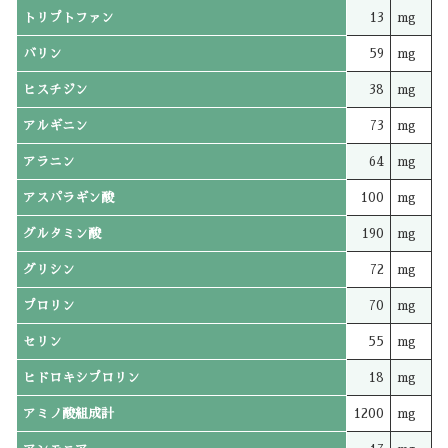
トリプトファン
13
mg
バリン
59
mg
ヒスチジン
38
mg
アルギニン
73
mg
アラニン
64
mg
アスパラギン酸
100
mg
グルタミン酸
190
mg
グリシン
72
mg
プロリン
70
mg
セリン
55
mg
ヒドロキシプロリン
18
mg
アミノ酸組成計
1200
mg