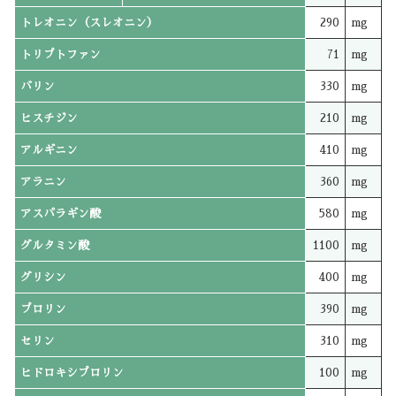
トレオニン（スレオニン）
290
mg
トリプトファン
71
mg
バリン
330
mg
ヒスチジン
210
mg
アルギニン
410
mg
アラニン
360
mg
アスパラギン酸
580
mg
グルタミン酸
1100
mg
グリシン
400
mg
プロリン
390
mg
セリン
310
mg
ヒドロキシプロリン
100
mg