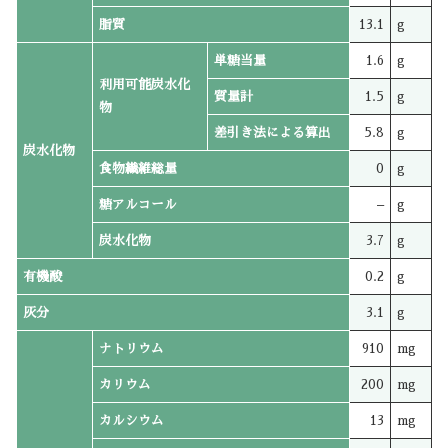
脂質
13.1
g
単糖当量
1.6
g
利用可能炭水化
質量計
1.5
g
物
差引き法による算出
5.8
g
炭水化物
食物繊維総量
0
g
糖アルコール
–
g
炭水化物
3.7
g
有機酸
0.2
g
灰分
3.1
g
ナトリウム
910
mg
カリウム
200
mg
カルシウム
13
mg