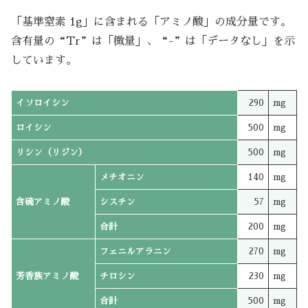
「基準窒素 1g」に含まれる「アミノ酸」の成分量です。
含有量の“Tr”は「微量」、“-”は「データなし」を示
しています。
イソロイシン
290
mg
ロイシン
500
mg
リシン（リジン）
500
mg
メチオニン
140
mg
含硫アミノ酸
シスチン
57
mg
合計
200
mg
フェニルアラニン
270
mg
芳香族アミノ酸
チロシン
230
mg
合計
500
mg