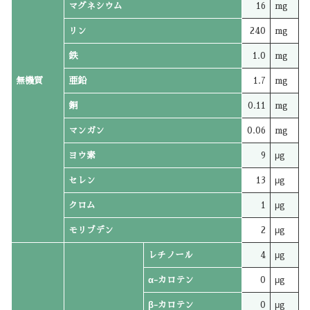
マグネシウム
16
mg
リン
240
mg
鉄
1.0
mg
無機質
亜鉛
1.7
mg
銅
0.11
mg
マンガン
0.06
mg
ヨウ素
9
μg
セレン
13
μg
クロム
1
μg
モリブデン
2
μg
レチノール
4
μg
α-カロテン
0
μg
β-カロテン
0
μg