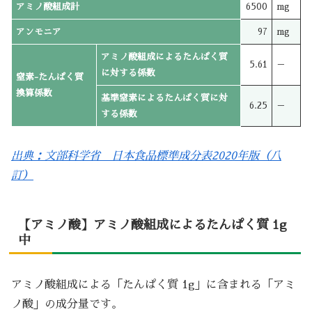
アミノ酸組成計
6500
mg
アンモニア
97
mg
アミノ酸組成によるたんぱく質
5.61
－
に対する係数
窒素-たんぱく質
換算係数
基準窒素によるたんぱく質に対
6.25
－
する係数
出典：文部科学省 日本食品標準成分表2020年版（八
訂）
【アミノ酸】アミノ酸組成によるたんぱく質 1g
中
アミノ酸組成による「たんぱく質 1g」に含まれる「アミ
ノ酸」の成分量です。