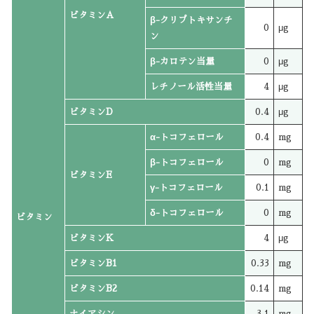
ビタミンA
β-クリプトキサンチ
0
μg
ン
β-カロテン当量
0
μg
レチノール活性当量
4
μg
ビタミンD
0.4
μg
α-トコフェロール
0.4
mg
β-トコフェロール
0
mg
ビタミンE
γ-トコフェロール
0.1
mg
δ-トコフェロール
0
mg
ビタミン
ビタミンK
4
μg
ビタミンB1
0.33
mg
ビタミンB2
0.14
mg
ナイアシン
3.1
mg