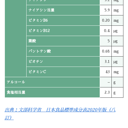
ナイアシン当量
5.9
mg
ビタミンB6
0.20
mg
ビタミンB12
0.4
μg
葉酸
5
μg
パントテン酸
0.68
mg
ビオチン
3.1
μg
ビタミンC
43
mg
アルコール
–
g
食塩相当量
2.3
g
出典：文部科学省 日本食品標準成分表2020年版（八
訂）