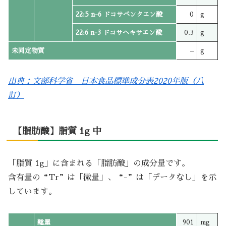
22:5 n-6 ドコサペンタエン酸
0
g
22:6 n-3 ドコサヘキサエン酸
0.3
g
未同定物質
–
g
出典：文部科学省 日本食品標準成分表2020年版（八
訂）
【脂肪酸】脂質 1g 中
「脂質 1g」に含まれる「脂肪酸」の成分量です。
含有量の“Tr”は「微量」、“-”は「データなし」を示
しています。
総量
901
mg