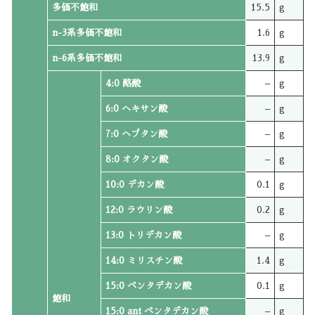
多価不飽和
15.5
g
n-3系多価不飽和
1.6
g
n-6系多価不飽和
13.9
g
4:0 酪酸
–
g
6:0 ヘキサン酸
–
g
7:0 ヘプタン酸
–
g
8:0 オクタン酸
–
g
10:0 デカン酸
0.1
g
12:0 ラウリン酸
0.2
g
13:0 トリデカン酸
–
g
14:0 ミリスチン酸
1.4
g
15:0 ペンタデカン酸
0.1
g
飽和
15:0 ant ペンタデカン酸
–
g