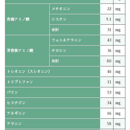
メチオニン
22
mg
含硫アミノ酸
シスチン
9.1
mg
合計
31
mg
フェニルアラニン
43
mg
芳香族アミノ酸
チロシン
36
mg
合計
80
mg
トレオニン（スレオニン）
46
mg
トリプトファン
11
mg
バリン
53
mg
ヒスチジン
34
mg
アルギニン
66
mg
アラニン
58
mg