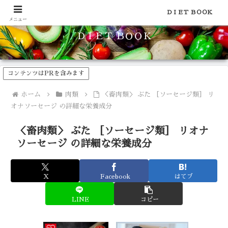
食品のカロリーや糖質などの栄養素がわかる！健康やダイエットに
ＤＩＥＴ ＢＯＯＫ
メニュー
ＤＩＥＴ ＢＯＯＫ
コンテンツはPRを含みます
ホーム
肉類
＜畜肉類＞ ぶた ［ソーセージ類］ リ
オナソーセージ の詳細な栄養成分
＜畜肉類＞ ぶた ［ソーセージ類］ リオナ
ソーセージ の詳細な栄養成分
X
Facebook
はてブ
LINE
コピー