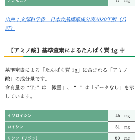
アンモニア
17
mg
出典：文部科学省 日本食品標準成分表2020年版（八
訂）
【アミノ酸】基準窒素によるたんぱく質 1g 中
基準窒素による「たんぱく質 1g」に含まれる「アミノ
酸」の成分量です。
含有量の“Tr”は「微量」、“-”は「データなし」を示
しています。
イソロイシン
46
mg
ロイシン
81
mg
リシン（リジン）
80
mg