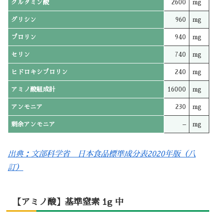
グルタミン酸
2600
mg
グリシン
960
mg
プロリン
940
mg
セリン
740
mg
ヒドロキシプロリン
240
mg
アミノ酸組成計
16000
mg
アンモニア
230
mg
剰余アンモニア
–
mg
出典：文部科学省 日本食品標準成分表2020年版（八
訂）
【アミノ酸】基準窒素 1g 中