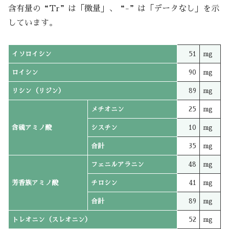
含有量の“Tr”は「微量」、“-”は「データなし」を示
しています。
イソロイシン
51
mg
ロイシン
90
mg
リシン（リジン）
89
mg
メチオニン
25
mg
含硫アミノ酸
シスチン
10
mg
合計
35
mg
フェニルアラニン
48
mg
芳香族アミノ酸
チロシン
41
mg
合計
89
mg
トレオニン（スレオニン）
52
mg