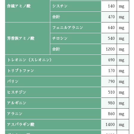
含硫アミノ酸
シスチン
140
mg
合計
470
mg
フェニルアラニン
640
mg
芳香族アミノ酸
チロシン
540
mg
合計
1200
mg
トレオニン（スレオニン）
690
mg
トリプトファン
170
mg
バリン
790
mg
ヒスチジン
510
mg
アルギニン
980
mg
アラニン
860
mg
アスパラギン酸
1400
mg