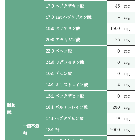
17:0 ヘプタデカン酸
45
mg
17:0 ant ヘプタデカン酸
–
mg
18:0 ステアリン酸
1500
mg
20:0 アラキジン酸
25
mg
22:0 ベヘン酸
0
mg
24:0 リグノセリン酸
0
mg
10:1 デセン酸
0
mg
14:1 ミリストレイン酸
4
mg
15:1 ペンタデセン酸
0
mg
脂肪
16:1 パルミトレイン酸
280
mg
酸
17:1 ヘプタデセン酸
39
mg
一価不飽
18:1 計
5000
mg
和