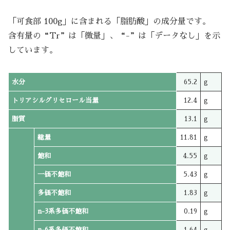
「可食部 100g」に含まれる「脂肪酸」の成分量です。
含有量の“Tr”は「微量」、“-”は「データなし」を示
しています。
水分
65.2
g
トリアシルグリセロール当量
12.4
g
脂質
13.1
g
総量
11.81
g
飽和
4.55
g
一価不飽和
5.43
g
多価不飽和
1.83
g
n-3系多価不飽和
0.19
g
n-6系多価不飽和
1.64
g