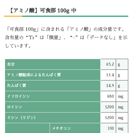
【アミノ酸】可食部 100g 中
「可食部 100g」に含まれる「アミノ酸」の成分量です。
含有量の“Tr”は「微量」、“-”は「データなし」を示
しています。
水分
65.2
g
アミノ酸組成によるたんぱく質
13.4
g
たんぱく質
14.9
g
イソロイシン
680
mg
ロイシン
1200
mg
リシン（リジン）
1200
mg
メチオニン
330
mg