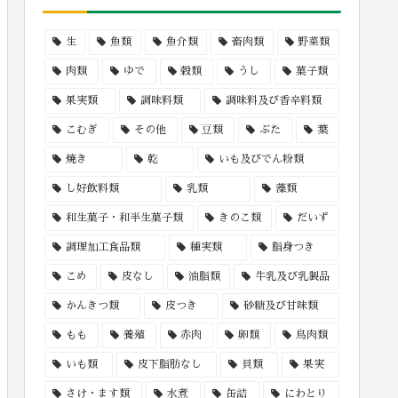
生
魚類
魚介類
畜肉類
野菜類
肉類
ゆで
穀類
うし
菓子類
果実類
調味料類
調味料及び香辛料類
こむぎ
その他
豆類
ぶた
葉
焼き
乾
いも及びでん粉類
し好飲料類
乳類
藻類
和生菓子・和半生菓子類
きのこ類
だいず
調理加工食品類
種実類
脂身つき
こめ
皮なし
油脂類
牛乳及び乳製品
かんきつ類
皮つき
砂糖及び甘味類
もも
養殖
赤肉
卵類
鳥肉類
いも類
皮下脂肪なし
貝類
果実
さけ・ます類
水煮
缶詰
にわとり