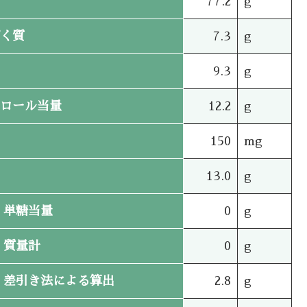
77.2
g
く質
7.3
g
9.3
g
ロール当量
12.2
g
150
mg
13.0
g
単糖当量
0
g
質量計
0
g
差引き法による算出
2.8
g