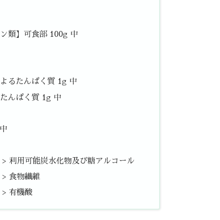
類】可食部 100g 中
るたんぱく質 1g 中
んぱく質 1g 中
 中
中 > 利用可能炭水化物及び糖アルコール
 > 食物繊維
 > 有機酸