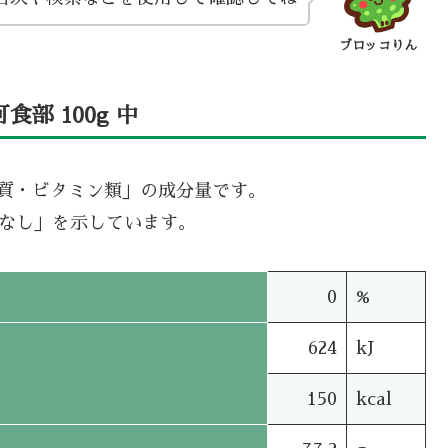
ブロッコりん
部 100g 中
機質・ビタミン類」の成分量です。
タなし」を示しています。
0
%
624
kJ
150
kcal