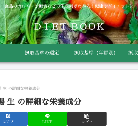
食品のカロリーや糖質などの栄養素がわかる！健康やダイエットに
ＤＩＥＴ ＢＯＯＫ
摂取基準の選定
摂取基準（年齢別）
摂取
腸 生 の詳細な栄養成分
腸 生 の詳細な栄養成分
はてブ
LINE
コピー