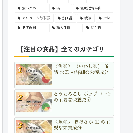
油いため
根
乳用肥育牛肉
アルコール飲料類
加工品
漬物
全粒
果実飲料
輸入牛肉
和牛肉
【注目の食品】全てのカテゴリ
＜魚類＞ （いわし類） 缶
詰 水煮 の詳細な栄養成分
とうもろこし ポップコーン
の主要な栄養成分
＜魚類＞ おおさが 生 の主
要な栄養成分