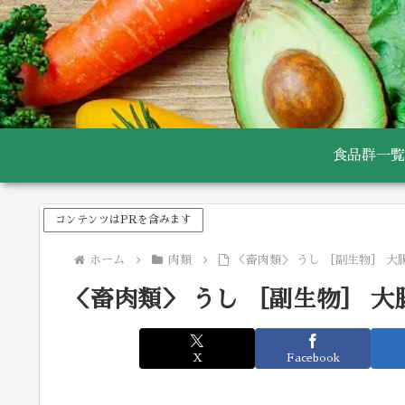
食品群一覧
コンテンツはPRを含みます
ホーム
肉類
＜畜肉類＞ うし ［副生物］ 大
＜畜肉類＞ うし ［副生物］ 大
X
Facebook