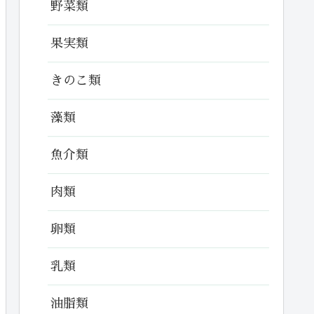
野菜類
果実類
きのこ類
藻類
魚介類
肉類
卵類
乳類
油脂類