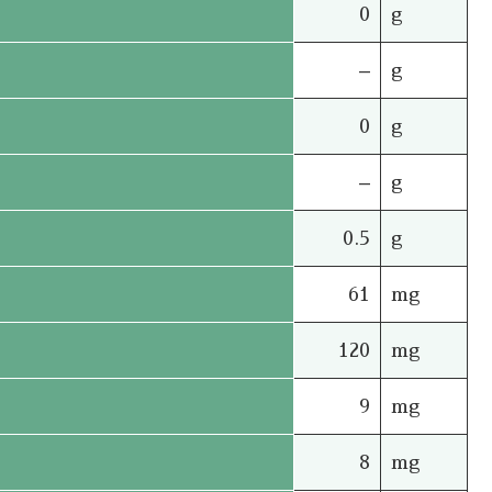
0
g
–
g
0
g
–
g
0.5
g
61
mg
120
mg
9
mg
8
mg