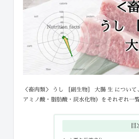
＜畜肉類＞ うし ［副生物］ 大腸 生 につ
アミノ酸・脂肪酸・炭水化物）をそれぞれ一
目