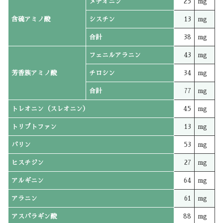
メチオニン
25
mg
含硫アミノ酸
シスチン
13
mg
合計
38
mg
フェニルアラニン
43
mg
芳香族アミノ酸
チロシン
34
mg
合計
77
mg
トレオニン（スレオニン）
45
mg
トリプトファン
13
mg
バリン
53
mg
ヒスチジン
27
mg
アルギニン
64
mg
アラニン
61
mg
アスパラギン酸
88
mg