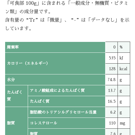
「可食部 100g」に含まれる「一般成分・無機質・ビタミ
ン類」の成分量です。
含有量の“Tr”は「微量」、“-”は「データなし」を示
しています。
廃棄率
0
%
535
kJ
カロリー（エネルギー）
128
kcal
水分
74.8
g
アミノ酸組成によるたんぱく質
13.7
g
たんぱく
質
たんぱく質
16.5
g
脂肪酸のトリアシルグリセロール当量
6.2
g
脂質
コレステロール
110
mg
脂質
7.6
g