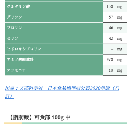
グルタミン酸
150
mg
グリシン
57
mg
プロリン
46
mg
セリン
42
mg
ヒドロキシプロリン
–
mg
アミノ酸組成計
970
mg
アンモニア
18
mg
出典：文部科学省 日本食品標準成分表2020年版（八
訂）
【脂肪酸】可食部 100g 中