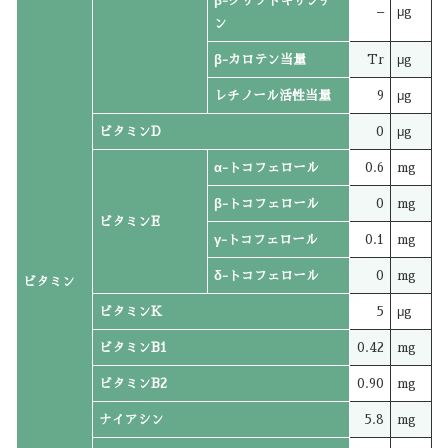
β-クリプトキサンチ
–
μg
ン
β-カロテン当量
Tr
μg
レチノール活性当量
9
μg
ビタミンD
0
μg
α-トコフェロール
0.6
mg
β-トコフェロール
0
mg
ビタミンE
γ-トコフェロール
0.1
mg
δ-トコフェロール
0
mg
ビタミン
ビタミンK
5
μg
ビタミンB1
0.42
mg
ビタミンB2
0.90
mg
ナイアシン
5.8
mg