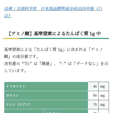
出典：文部科学省 日本食品標準成分表2020年版（八
訂）
【アミノ酸】基準窒素によるたんぱく質 1g 中
基準窒素による「たんぱく質 1g」に含まれる「アミノ
酸」の成分量です。
含有量の“Tr”は「微量」、“-”は「データなし」を示
しています。
イソロイシン
46
mg
ロイシン
86
mg
リシン（リジン）
78
mg