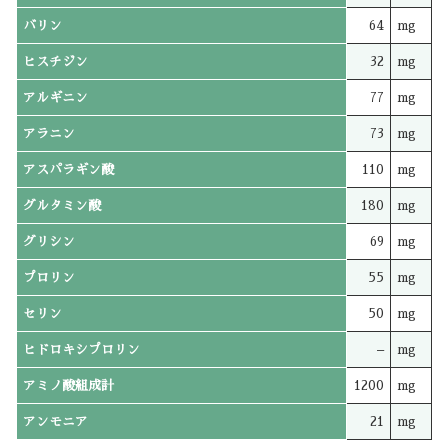
バリン
64
mg
ヒスチジン
32
mg
アルギニン
77
mg
アラニン
73
mg
アスパラギン酸
110
mg
グルタミン酸
180
mg
グリシン
69
mg
プロリン
55
mg
セリン
50
mg
ヒドロキシプロリン
–
mg
アミノ酸組成計
1200
mg
アンモニア
21
mg