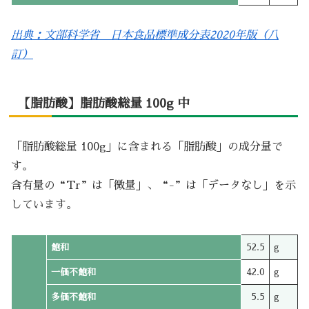
出典：文部科学省 日本食品標準成分表2020年版（八
訂）
【脂肪酸】脂肪酸総量 100g 中
「脂肪酸総量 100g」に含まれる「脂肪酸」の成分量で
す。
含有量の“Tr”は「微量」、“-”は「データなし」を示
しています。
飽和
52.5
g
一価不飽和
42.0
g
多価不飽和
5.5
g