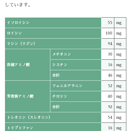
しています。
イソロイシン
55
mg
ロイシン
100
mg
リシン（リジン）
94
mg
メチオニン
30
mg
含硫アミノ酸
シスチン
16
mg
合計
46
mg
フェニルアラニン
52
mg
芳香族アミノ酸
チロシン
40
mg
合計
92
mg
トレオニン（スレオニン）
54
mg
トリプトファン
16
mg