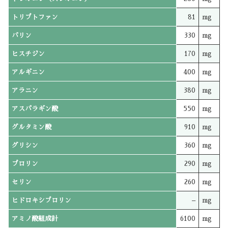
トリプトファン
81
mg
バリン
330
mg
ヒスチジン
170
mg
アルギニン
400
mg
アラニン
380
mg
アスパラギン酸
550
mg
グルタミン酸
910
mg
グリシン
360
mg
プロリン
290
mg
セリン
260
mg
ヒドロキシプロリン
–
mg
アミノ酸組成計
6100
mg