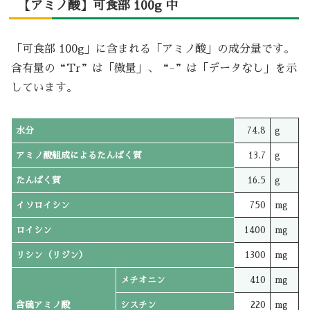
【アミノ酸】可食部 100g 中
「可食部 100g」に含まれる「アミノ酸」の成分量です。
含有量の“Tr”は「微量」、“-”は「データなし」を示
しています。
水分
74.8
g
アミノ酸組成によるたんぱく質
13.7
g
たんぱく質
16.5
g
イソロイシン
750
mg
ロイシン
1400
mg
リシン（リジン）
1300
mg
メチオニン
410
mg
含硫アミノ酸
シスチン
220
mg