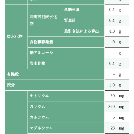
単糖当量
0.1
g
利用可能炭水化
質量計
0.1
g
物
差引き法による算出
4.3
g
炭水化物
食物繊維総量
0
g
糖アルコール
–
g
炭水化物
0.1
g
有機酸
–
g
灰分
1.0
g
ナトリウム
70
mg
カリウム
260
mg
カルシウム
5
mg
マグネシウム
23
mg