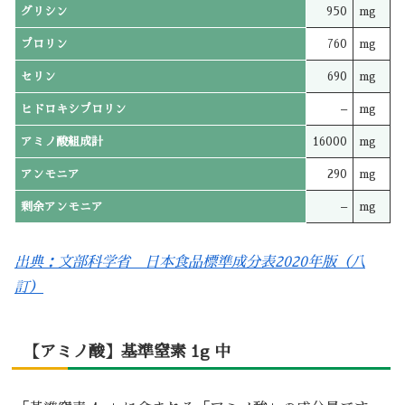
グリシン
950
mg
プロリン
760
mg
セリン
690
mg
ヒドロキシプロリン
–
mg
アミノ酸組成計
16000
mg
アンモニア
290
mg
剰余アンモニア
–
mg
出典：文部科学省 日本食品標準成分表2020年版（八
訂）
【アミノ酸】基準窒素 1g 中