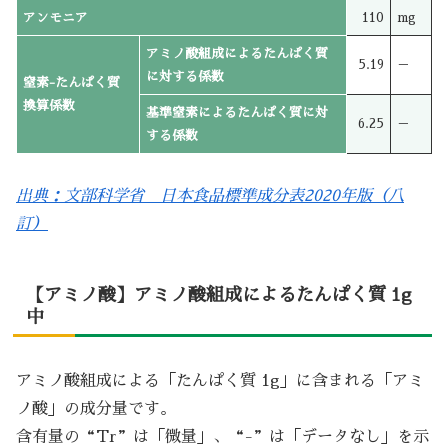
アンモニア
110
mg
アミノ酸組成によるたんぱく質
5.19
－
に対する係数
窒素-たんぱく質
換算係数
基準窒素によるたんぱく質に対
6.25
－
する係数
出典：文部科学省 日本食品標準成分表2020年版（八
訂）
【アミノ酸】アミノ酸組成によるたんぱく質 1g
中
アミノ酸組成による「たんぱく質 1g」に含まれる「アミ
ノ酸」の成分量です。
含有量の“Tr”は「微量」、“-”は「データなし」を示