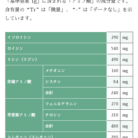
「基準窒素 1g」に含まれる「アミノ酸」の成分量です。
含有量の“Tr”は「微量」、“-”は「データなし」を示
しています。
イソロイシン
290
mg
ロイシン
540
mg
リシン（リジン）
490
mg
メチオニン
160
mg
含硫アミノ酸
シスチン
84
mg
合計
240
mg
フェニルアラニン
270
mg
芳香族アミノ酸
チロシン
210
mg
合計
480
mg
トレオニン（スレオニン）
280
mg