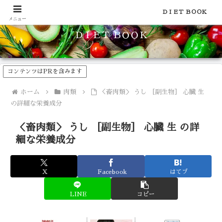
食品のカロリーや糖質などの栄養素がわかる！健康やダイエットに
ＤＩＥＴ ＢＯＯＫ
メニュー
ＤＩＥＴ ＢＯＯＫ
コンテンツはPRを含みます
ホーム
肉類
＜畜肉類＞ うし ［副生物］ 心臓 生
の詳細な栄養成分
＜畜肉類＞ うし ［副生物］ 心臓 生 の詳
細な栄養成分
X
Facebook
はてブ
LINE
コピー