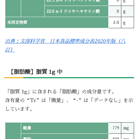
22:5 n-6 ドコサペンタエン酸
0
g
22:6 n-3 ドコサヘキサエン酸
0
g
未同定物質
2.0
g
出典：文部科学省 日本食品標準成分表2020年版（八
訂）
【脂肪酸】脂質 1g 中
「脂質 1g」に含まれる「脂肪酸」の成分量です。
含有量の“Tr”は「微量」、“-”は「データなし」を示
しています。
総量
779
mg