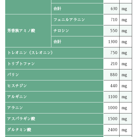
合計
630
mg
フェニルアラニン
710
mg
芳香族アミノ酸
チロシン
550
mg
合計
1300
mg
トレオニン（スレオニン）
750
mg
トリプトファン
210
mg
バリン
880
mg
ヒスチジン
440
mg
アルギニン
1100
mg
アラニン
1000
mg
アスパラギン酸
1500
mg
グルタミン酸
2400
mg