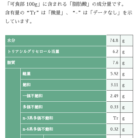
「可食部 100g」に含まれる「脂肪酸」の成分量です。
含有量の“Tr”は「微量」、“-”は「データなし」を示
しています。
水分
74.8
g
トリアシルグリセロール当量
6.2
g
脂質
7.6
g
総量
5.92
g
飽和
3.11
g
一価不飽和
2.49
g
多価不飽和
0.33
g
n-3系多価不飽和
Tr
g
n-6系多価不飽和
0.32
g