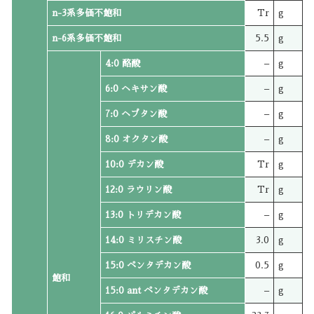
n-3系多価不飽和
Tr
g
n-6系多価不飽和
5.5
g
4:0 酪酸
–
g
6:0 ヘキサン酸
–
g
7:0 ヘプタン酸
–
g
8:0 オクタン酸
–
g
10:0 デカン酸
Tr
g
12:0 ラウリン酸
Tr
g
13:0 トリデカン酸
–
g
14:0 ミリスチン酸
3.0
g
15:0 ペンタデカン酸
0.5
g
飽和
15:0 ant ペンタデカン酸
–
g