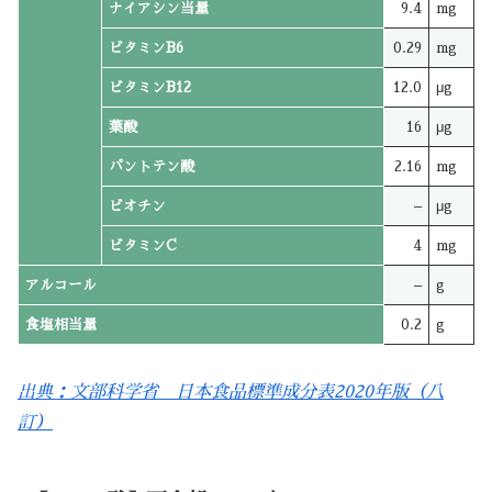
ナイアシン当量
9.4
mg
ビタミンB6
0.29
mg
ビタミンB12
12.0
μg
葉酸
16
μg
パントテン酸
2.16
mg
ビオチン
–
μg
ビタミンC
4
mg
アルコール
–
g
食塩相当量
0.2
g
出典：文部科学省 日本食品標準成分表2020年版（八
訂）