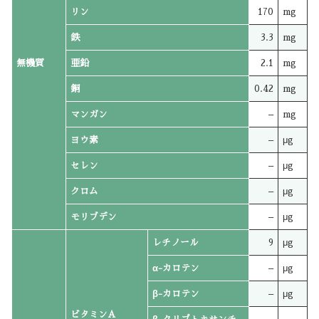
リン
170
mg
鉄
3.3
mg
無機質
亜鉛
2.1
mg
銅
0.42
mg
マンガン
–
mg
ヨウ素
–
μg
セレン
–
μg
クロム
–
μg
モリブデン
–
μg
レチノール
9
μg
α-カロテン
–
μg
β-カロテン
–
μg
ビタミンA