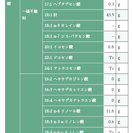
酸
17:1 ヘプタデセン酸
0.3
g
一価不飽
18:1 計
43.9
g
和
18:1 n-9 オレイン酸
–
g
18:1 n-7 シス-バクセン酸
–
g
20:1 イコセン酸
0.8
g
22:1 ドコセン酸
Tr
g
24:1 テトラコセン酸
Tr
g
16:2 ヘキサデカジエン酸
0
g
16:3 ヘキサデカトリエン酸
0
g
16:4 ヘキサデカテトラエン酸
0
g
18:2 n-6 リノール酸
11.8
g
18:3 n-3 α‐リノレン酸
0.6
g
18:3 n-6 γ‐リノレン酸
Tr
g