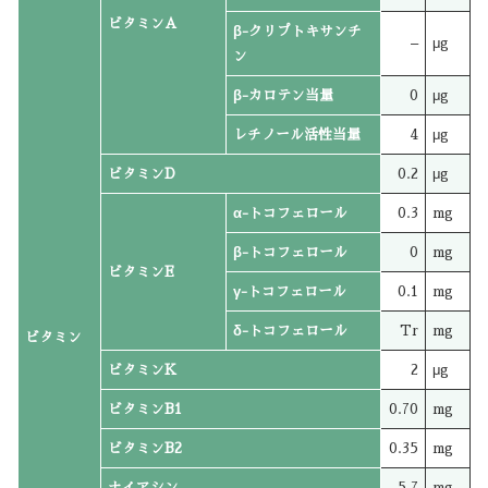
ビタミンA
β-クリプトキサンチ
–
μg
ン
β-カロテン当量
0
μg
レチノール活性当量
4
μg
ビタミンD
0.2
μg
α-トコフェロール
0.3
mg
β-トコフェロール
0
mg
ビタミンE
γ-トコフェロール
0.1
mg
δ-トコフェロール
Tr
mg
ビタミン
ビタミンK
2
μg
ビタミンB1
0.70
mg
ビタミンB2
0.35
mg
ナイアシン
5.7
mg