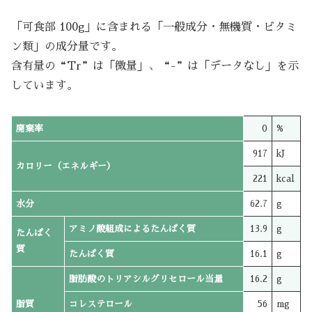
「可食部 100g」に含まれる「一般成分・無機質・ビタミ
ン類」の成分量です。
含有量の“Tr”は「微量」、“-”は「データなし」を示
しています。
廃棄率
0
%
917
kJ
カロリー（エネルギー）
221
kcal
水分
62.7
g
アミノ酸組成によるたんぱく質
13.9
g
たんぱく
質
たんぱく質
16.1
g
脂肪酸のトリアシルグリセロール当量
16.2
g
脂質
コレステロール
56
mg