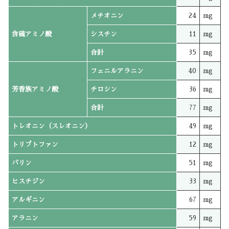
メチオニン
24
mg
含硫アミノ酸
シスチン
11
mg
合計
35
mg
フェニルアラニン
40
mg
芳香族アミノ酸
チロシン
36
mg
合計
77
mg
トレオニン（スレオニン）
49
mg
トリプトファン
12
mg
バリン
51
mg
ヒスチジン
33
mg
アルギニン
67
mg
アラニン
59
mg