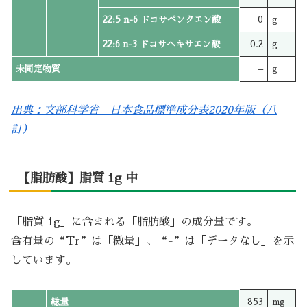
22:5 n-6 ドコサペンタエン酸
0
g
22:6 n-3 ドコサヘキサエン酸
0.2
g
未同定物質
–
g
出典：文部科学省 日本食品標準成分表2020年版（八
訂）
【脂肪酸】脂質 1g 中
「脂質 1g」に含まれる「脂肪酸」の成分量です。
含有量の“Tr”は「微量」、“-”は「データなし」を示
しています。
総量
853
mg