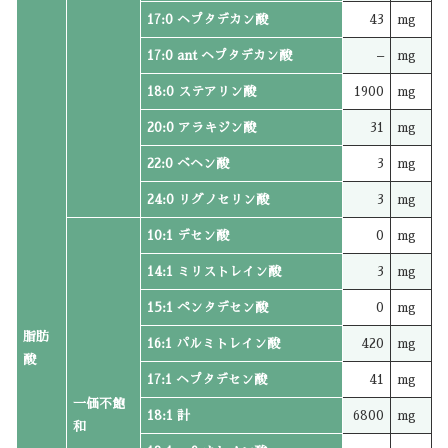
17:0 ヘプタデカン酸
43
mg
17:0 ant ヘプタデカン酸
–
mg
18:0 ステアリン酸
1900
mg
20:0 アラキジン酸
31
mg
22:0 ベヘン酸
3
mg
24:0 リグノセリン酸
3
mg
10:1 デセン酸
0
mg
14:1 ミリストレイン酸
3
mg
15:1 ペンタデセン酸
0
mg
脂肪
16:1 パルミトレイン酸
420
mg
酸
17:1 ヘプタデセン酸
41
mg
一価不飽
18:1 計
6800
mg
和