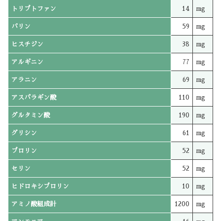
トリプトファン
14
mg
バリン
59
mg
ヒスチジン
38
mg
アルギニン
77
mg
アラニン
69
mg
アスパラギン酸
110
mg
グルタミン酸
190
mg
グリシン
61
mg
プロリン
52
mg
セリン
52
mg
ヒドロキシプロリン
10
mg
アミノ酸組成計
1200
mg