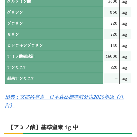
グルタミン酸
2600
mg
グリシン
850
mg
プロリン
720
mg
セリン
720
mg
ヒドロキシプロリン
140
mg
アミノ酸組成計
16000
mg
アンモニア
220
mg
剰余アンモニア
–
mg
出典：文部科学省 日本食品標準成分表2020年版（八
訂）
【アミノ酸】基準窒素 1g 中