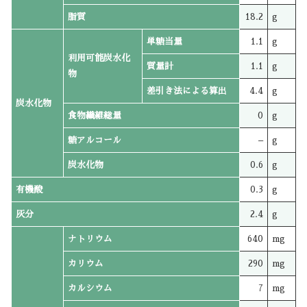
脂質
18.2
g
単糖当量
1.1
g
利用可能炭水化
質量計
1.1
g
物
差引き法による算出
4.4
g
炭水化物
食物繊維総量
0
g
糖アルコール
–
g
炭水化物
0.6
g
有機酸
0.3
g
灰分
2.4
g
ナトリウム
640
mg
カリウム
290
mg
カルシウム
7
mg