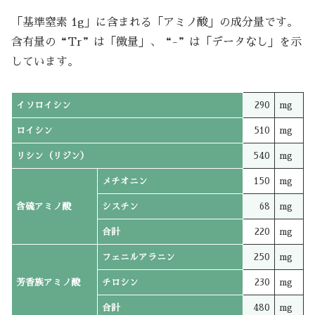
「基準窒素 1g」に含まれる「アミノ酸」の成分量です。
含有量の“Tr”は「微量」、“-”は「データなし」を示
しています。
イソロイシン
290
mg
ロイシン
510
mg
リシン（リジン）
540
mg
メチオニン
150
mg
含硫アミノ酸
シスチン
68
mg
合計
220
mg
フェニルアラニン
250
mg
芳香族アミノ酸
チロシン
230
mg
合計
480
mg