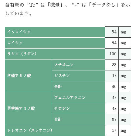
含有量の“Tr”は「微量」、“-”は「データなし」を示
しています。
イソロイシン
54
mg
ロイシン
94
mg
リシン（リジン）
100
mg
メチオニン
28
mg
含硫アミノ酸
シスチン
13
mg
合計
40
mg
フェニルアラニン
47
mg
芳香族アミノ酸
チロシン
42
mg
合計
89
mg
トレオニン（スレオニン）
57
mg