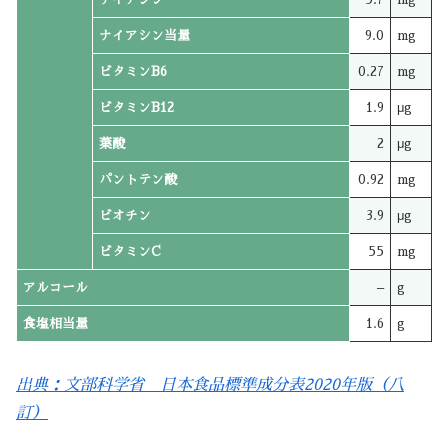
ナイアシン当量
9.0
mg
ビタミンB6
0.27
mg
ビタミンB12
1.9
μg
葉酸
2
μg
パントテン酸
0.92
mg
ビオチン
3.9
μg
ビタミンC
55
mg
アルコール
–
g
食塩相当量
1.6
g
出典：文部科学省 日本食品標準成分表2020年版（八
訂）