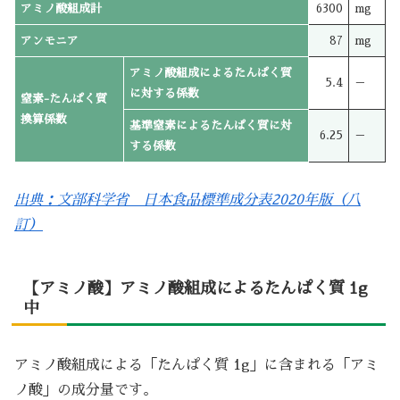
アミノ酸組成計
6300
mg
アンモニア
87
mg
アミノ酸組成によるたんぱく質
5.4
－
に対する係数
窒素-たんぱく質
換算係数
基準窒素によるたんぱく質に対
6.25
－
する係数
出典：文部科学省 日本食品標準成分表2020年版（八
訂）
【アミノ酸】アミノ酸組成によるたんぱく質 1g
中
アミノ酸組成による「たんぱく質 1g」に含まれる「アミ
ノ酸」の成分量です。