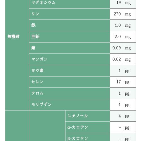
マグネシウム
19
mg
リン
270
mg
鉄
1.0
mg
無機質
亜鉛
2.0
mg
銅
0.09
mg
マンガン
0.02
mg
ヨウ素
1
μg
セレン
17
μg
クロム
1
μg
モリブデン
1
μg
レチノール
4
μg
α-カロテン
–
μg
β-カロテン
–
μg