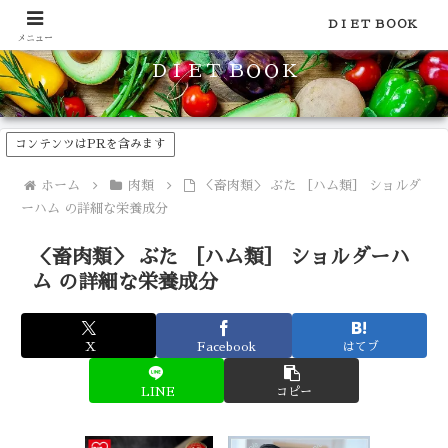
食品のカロリーや糖質などの栄養素がわかる！健康やダイエットに
ＤＩＥＴ ＢＯＯＫ
メニュー
ＤＩＥＴ ＢＯＯＫ
コンテンツはPRを含みます
ホーム
肉類
＜畜肉類＞ ぶた ［ハム類］ ショルダ
ーハム の詳細な栄養成分
＜畜肉類＞ ぶた ［ハム類］ ショルダーハ
ム の詳細な栄養成分
X
Facebook
はてブ
LINE
コピー