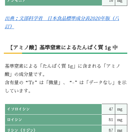
アンモニア
16
mg
出典：文部科学省 日本食品標準成分表2020年版（八
訂）
【アミノ酸】基準窒素によるたんぱく質 1g 中
基準窒素による「たんぱく質 1g」に含まれる「アミノ
酸」の成分量です。
含有量の“Tr”は「微量」、“-”は「データなし」を示
しています。
イソロイシン
47
mg
ロイシン
81
mg
リシン（リジン）
87
mg