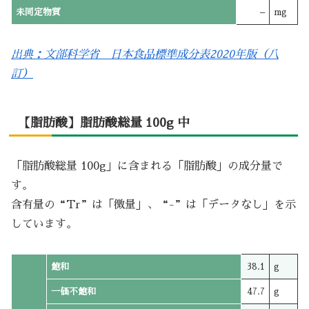
未同定物質
–
mg
出典：文部科学省 日本食品標準成分表2020年版（八
訂）
【脂肪酸】脂肪酸総量 100g 中
「脂肪酸総量 100g」に含まれる「脂肪酸」の成分量で
す。
含有量の“Tr”は「微量」、“-”は「データなし」を示
しています。
飽和
38.1
g
一価不飽和
47.7
g