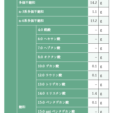
多価不飽和
14.2
g
n-3系多価不飽和
1.1
g
n-6系多価不飽和
13.2
g
4:0 酪酸
–
g
6:0 ヘキサン酸
–
g
7:0 ヘプタン酸
–
g
8:0 オクタン酸
–
g
10:0 デカン酸
0.1
g
12:0 ラウリン酸
0.1
g
13:0 トリデカン酸
–
g
14:0 ミリスチン酸
1.4
g
15:0 ペンタデカン酸
0.1
g
飽和
15:0 ant ペンタデカン酸
–
g