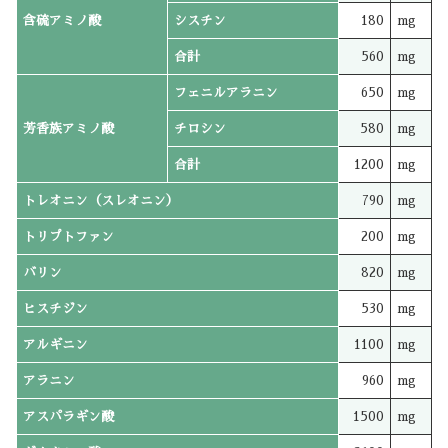
含硫アミノ酸
シスチン
180
mg
合計
560
mg
フェニルアラニン
650
mg
芳香族アミノ酸
チロシン
580
mg
合計
1200
mg
トレオニン（スレオニン）
790
mg
トリプトファン
200
mg
バリン
820
mg
ヒスチジン
530
mg
アルギニン
1100
mg
アラニン
960
mg
アスパラギン酸
1500
mg