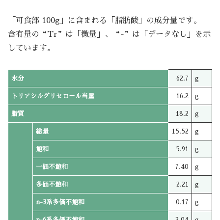
「可食部 100g」に含まれる「脂肪酸」の成分量です。
含有量の“Tr”は「微量」、“-”は「データなし」を示
しています。
水分
62.7
g
トリアシルグリセロール当量
16.2
g
脂質
18.2
g
総量
15.52
g
飽和
5.91
g
一価不飽和
7.40
g
多価不飽和
2.21
g
n-3系多価不飽和
0.17
g
n-6系多価不飽和
2.04
g