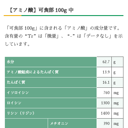
【アミノ酸】可食部 100g 中
「可食部 100g」に含まれる「アミノ酸」の成分量です。
含有量の“Tr”は「微量」、“-”は「データなし」を示
しています。
水分
62.7
g
アミノ酸組成によるたんぱく質
13.9
g
たんぱく質
16.1
g
イソロイシン
760
mg
ロイシン
1300
mg
リシン（リジン）
1400
mg
メチオニン
390
mg