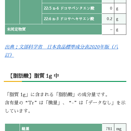
22:5 n-6 ドコサペンタエン酸
0
g
22:6 n-3 ドコサヘキサエン酸
0.2
g
未同定物質
–
g
出典：文部科学省 日本食品標準成分表2020年版（八
訂）
【脂肪酸】脂質 1g 中
「脂質 1g」に含まれる「脂肪酸」の成分量です。
含有量の“Tr”は「微量」、“-”は「データなし」を示
しています。
総量
781
mg