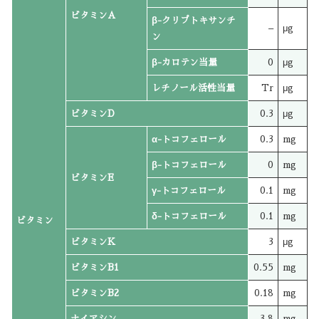
ビタミンA
β-クリプトキサンチ
–
μg
ン
β-カロテン当量
0
μg
レチノール活性当量
Tr
μg
ビタミンD
0.3
μg
α-トコフェロール
0.3
mg
β-トコフェロール
0
mg
ビタミンE
γ-トコフェロール
0.1
mg
δ-トコフェロール
0.1
mg
ビタミン
ビタミンK
3
μg
ビタミンB1
0.55
mg
ビタミンB2
0.18
mg
ナイアシン
3.8
mg