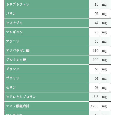
トリプトファン
15
mg
バリン
59
mg
ヒスチジン
47
mg
アルギニン
73
mg
アラニン
65
mg
アスパラギン酸
110
mg
グルタミン酸
200
mg
グリシン
53
mg
プロリン
51
mg
セリン
53
mg
ヒドロキシプロリン
5.8
mg
アミノ酸組成計
1200
mg