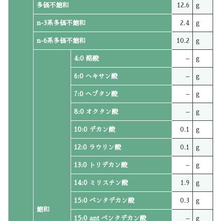
多価不飽和
12.6
g
n-3系多価不飽和
2.4
g
n-6系多価不飽和
10.2
g
4:0 酪酸
–
g
6:0 ヘキサン酸
–
g
7:0 ヘプタン酸
–
g
8:0 オクタン酸
–
g
10:0 デカン酸
0.1
g
12:0 ラウリン酸
0.1
g
13:0 トリデカン酸
–
g
14:0 ミリスチン酸
1.9
g
15:0 ペンタデカン酸
0.3
g
飽和
15:0 ant ペンタデカン酸
–
g