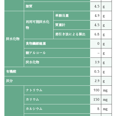
脂質
4.5
g
単糖当量
4.9
g
利用可能炭水化
質量計
4.5
g
物
差引き法による算出
6.8
g
炭水化物
食物繊維総量
0
g
糖アルコール
–
g
炭水化物
3.9
g
有機酸
0.5
g
灰分
2.9
g
ナトリウム
930
mg
カリウム
150
mg
カルシウム
8
mg