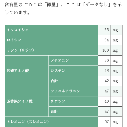
含有量の“Tr”は「微量」、“-”は「データなし」を示
しています。
イソロイシン
55
mg
ロイシン
94
mg
リシン（リジン）
100
mg
メチオニン
30
mg
含硫アミノ酸
シスチン
13
mg
合計
42
mg
フェニルアラニン
47
mg
芳香族アミノ酸
チロシン
40
mg
合計
87
mg
トレオニン（スレオニン）
57
mg