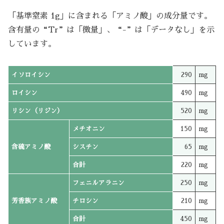
「基準窒素 1g」に含まれる「アミノ酸」の成分量です。
含有量の“Tr”は「微量」、“-”は「データなし」を示
しています。
イソロイシン
290
mg
ロイシン
490
mg
リシン（リジン）
520
mg
メチオニン
150
mg
含硫アミノ酸
シスチン
65
mg
合計
220
mg
フェニルアラニン
250
mg
芳香族アミノ酸
チロシン
210
mg
合計
450
mg