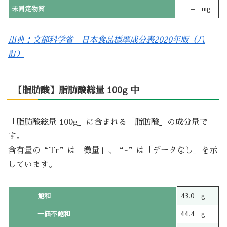
未同定物質
–
mg
出典：文部科学省 日本食品標準成分表2020年版（八
訂）
【脂肪酸】脂肪酸総量 100g 中
「脂肪酸総量 100g」に含まれる「脂肪酸」の成分量で
す。
含有量の“Tr”は「微量」、“-”は「データなし」を示
しています。
飽和
43.0
g
一価不飽和
44.4
g