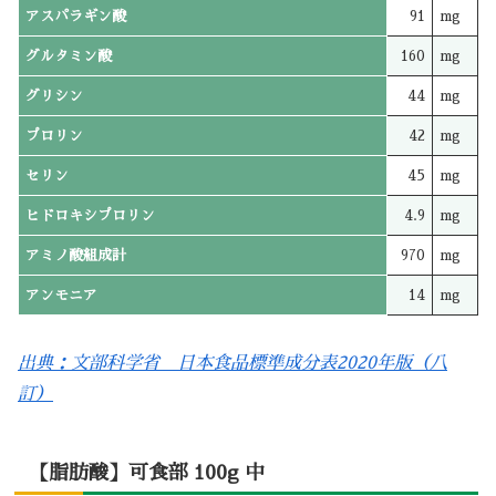
アスパラギン酸
91
mg
グルタミン酸
160
mg
グリシン
44
mg
プロリン
42
mg
セリン
45
mg
ヒドロキシプロリン
4.9
mg
アミノ酸組成計
970
mg
アンモニア
14
mg
出典：文部科学省 日本食品標準成分表2020年版（八
訂）
【脂肪酸】可食部 100g 中