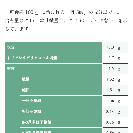
「可食部 100g」に含まれる「脂肪酸」の成分量です。
含有量の“Tr”は「微量」、“-”は「データなし」を示
しています。
水分
73.3
g
トリアシルグリセロール当量
3.7
g
脂質
4.5
g
総量
3.52
g
飽和
1.51
g
一価不飽和
1.56
g
多価不飽和
0.44
g
n-3系多価不飽和
0.08
g
n-6系多価不飽和
0.36
g