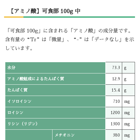
【アミノ酸】可食部 100g 中
「可食部 100g」に含まれる「アミノ酸」の成分量です。
含有量の“Tr”は「微量」、“-”は「データなし」を示
しています。
水分
73.3
g
アミノ酸組成によるたんぱく質
12.9
g
たんぱく質
15.4
g
イソロイシン
710
mg
ロイシン
1200
mg
リシン（リジン）
1300
mg
メチオニン
380
mg