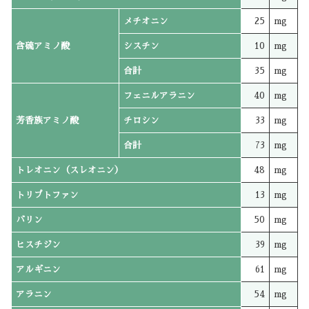
メチオニン
25
mg
含硫アミノ酸
シスチン
10
mg
合計
35
mg
フェニルアラニン
40
mg
芳香族アミノ酸
チロシン
33
mg
合計
73
mg
トレオニン（スレオニン）
48
mg
トリプトファン
13
mg
バリン
50
mg
ヒスチジン
39
mg
アルギニン
61
mg
アラニン
54
mg