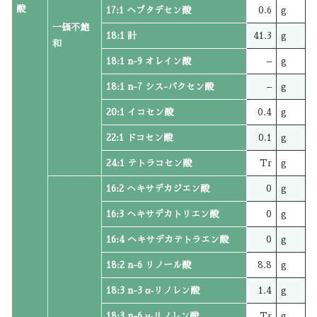
酸
17:1 ヘプタデセン酸
0.6
g
一価不飽
18:1 計
41.3
g
和
18:1 n-9 オレイン酸
–
g
18:1 n-7 シス-バクセン酸
–
g
20:1 イコセン酸
0.4
g
22:1 ドコセン酸
0.1
g
24:1 テトラコセン酸
Tr
g
16:2 ヘキサデカジエン酸
0
g
16:3 ヘキサデカトリエン酸
0
g
16:4 ヘキサデカテトラエン酸
0
g
18:2 n-6 リノール酸
8.8
g
18:3 n-3 α‐リノレン酸
1.4
g
18:3 n-6 γ‐リノレン酸
Tr
g