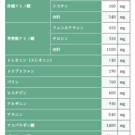
含硫アミノ酸
シスチン
160
mg
合計
540
mg
フェニルアラニン
610
mg
芳香族アミノ酸
チロシン
510
mg
合計
1100
mg
トレオニン（スレオニン）
740
mg
トリプトファン
190
mg
バリン
760
mg
ヒスチジン
600
mg
アルギニン
930
mg
アラニン
840
mg
アスパラギン酸
1400
mg