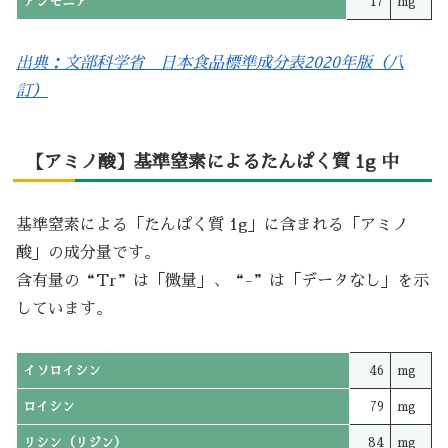
アンモニア
17
mg
出典：文部科学省 日本食品標準成分表2020年版（八
訂）
【アミノ酸】基準窒素によるたんぱく質 1g 中
基準窒素による「たんぱく質 1g」に含まれる「アミノ
酸」の成分量です。
含有量の“Tr”は「微量」、“-”は「データなし」を示
しています。
イソロイシン
46
mg
ロイシン
79
mg
リシン（リジン）
84
mg