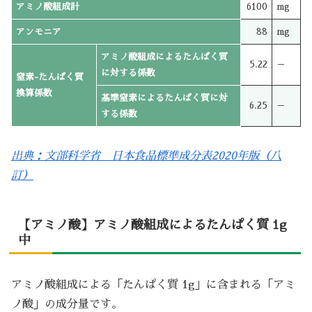
アミノ酸組成計
6100
mg
アンモニア
88
mg
アミノ酸組成によるたんぱく質
5.22
－
に対する係数
窒素-たんぱく質
換算係数
基準窒素によるたんぱく質に対
6.25
－
する係数
出典：文部科学省 日本食品標準成分表2020年版（八
訂）
【アミノ酸】アミノ酸組成によるたんぱく質 1g
中
アミノ酸組成による「たんぱく質 1g」に含まれる「アミ
ノ酸」の成分量です。