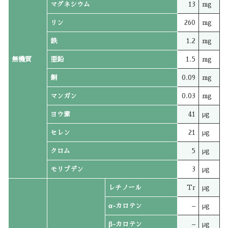
マグネシウム
13
mg
リン
260
mg
鉄
1.2
mg
無機質
亜鉛
1.5
mg
銅
0.09
mg
マンガン
0.03
mg
ヨウ素
41
μg
セレン
21
μg
クロム
5
μg
モリブデン
3
μg
レチノール
Tr
μg
α-カロテン
–
μg
β-カロテン
–
μg