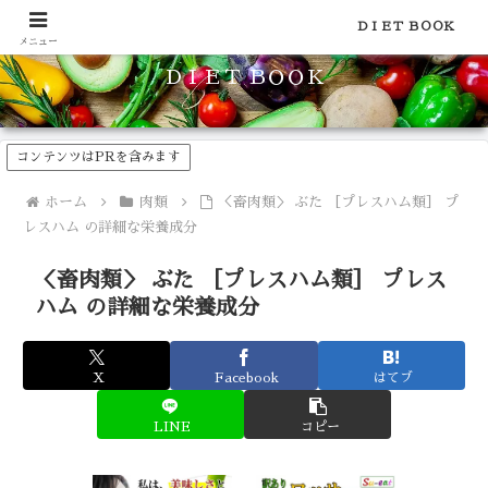
食品のカロリーや糖質などの栄養素がわかる！健康やダイエットに
ＤＩＥＴ ＢＯＯＫ
メニュー
ＤＩＥＴ ＢＯＯＫ
コンテンツはPRを含みます
ホーム
肉類
＜畜肉類＞ ぶた ［プレスハム類］ プ
レスハム の詳細な栄養成分
＜畜肉類＞ ぶた ［プレスハム類］ プレス
ハム の詳細な栄養成分
X
Facebook
はてブ
LINE
コピー