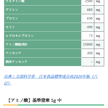
グルタミン酸
2500
mg
グリシン
680
mg
プロリン
650
mg
セリン
690
mg
ヒドロキシプロリン
75
mg
アミノ酸組成計
15000
mg
アンモニア
220
mg
剰余アンモニア
–
mg
出典：文部科学省 日本食品標準成分表2020年版（八
訂）
【アミノ酸】基準窒素 1g 中