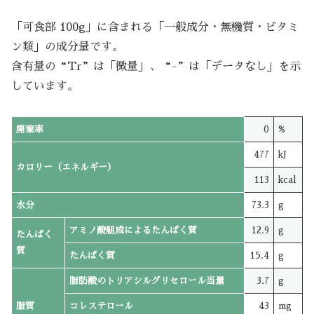
「可食部 100g」に含まれる「一般成分・無機質・ビタミ
ン類」の成分量です。
含有量の“Tr”は「微量」、“-”は「データなし」を示
しています。
廃棄率
0
%
477
kJ
カロリー（エネルギー）
113
kcal
水分
73.3
g
アミノ酸組成によるたんぱく質
12.9
g
たんぱく
質
たんぱく質
15.4
g
脂肪酸のトリアシルグリセロール当量
3.7
g
脂質
コレステロール
43
mg