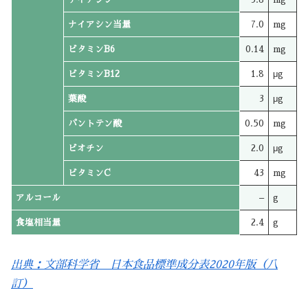
ナイアシン当量
7.0
mg
ビタミンB6
0.14
mg
ビタミンB12
1.8
μg
葉酸
3
μg
パントテン酸
0.50
mg
ビオチン
2.0
μg
ビタミンC
43
mg
アルコール
–
g
食塩相当量
2.4
g
出典：文部科学省 日本食品標準成分表2020年版（八
訂）