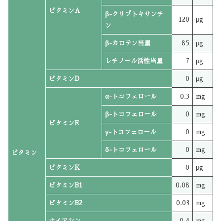
ビタミンA
β-クリプトキサンチ
120
μg
ン
β-カロテン当量
85
μg
レチノール活性当量
7
μg
ビタミンD
0
μg
α-トコフェロール
0.3
mg
β-トコフェロール
0
mg
ビタミンE
γ-トコフェロール
0
mg
δ-トコフェロール
0
mg
ビタミン
ビタミンK
0
μg
ビタミンB1
0.08
mg
ビタミンB2
0.03
mg
ナイアシン
0.4
mg