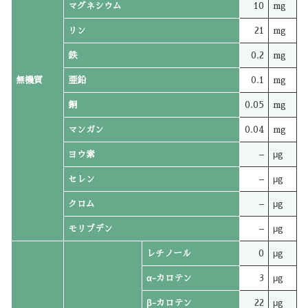
マグネシウム
10
mg
リン
21
mg
鉄
0.2
mg
無機質
亜鉛
0.1
mg
銅
0.05
mg
マンガン
0.04
mg
ヨウ素
–
μg
セレン
–
μg
クロム
–
μg
モリブデン
–
μg
レチノール
0
μg
α-カロテン
3
μg
β-カロテン
22
μg