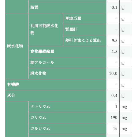
脂質
0.1
g
単糖当量
–
g
利用可能炭水化
質量計
–
g
物
差引き法による算出
9.2
g
炭水化物
食物繊維総量
1.2
g
糖アルコール
–
g
炭水化物
10.0
g
有機酸
–
g
灰分
0.4
g
ナトリウム
1
mg
カリウム
190
mg
カルシウム
16
mg