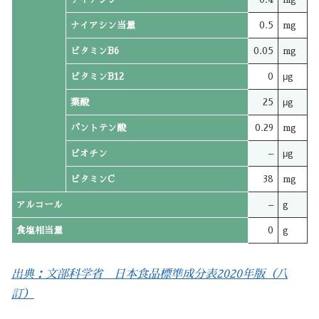
ナイアシン当量
0.5
mg
ビタミンB6
0.05
mg
ビタミンB12
0
μg
葉酸
25
μg
パントテン酸
0.29
mg
ビオチン
–
μg
ビタミンC
38
mg
アルコール
–
g
食塩相当量
0
g
出典：文部科学省 日本食品標準成分表2020年版（八
訂）