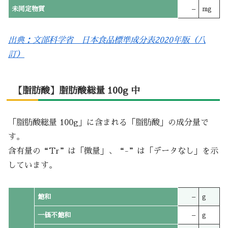
未同定物質
–
mg
出典：文部科学省 日本食品標準成分表2020年版（八
訂）
【脂肪酸】脂肪酸総量 100g 中
「脂肪酸総量 100g」に含まれる「脂肪酸」の成分量で
す。
含有量の“Tr”は「微量」、“-”は「データなし」を示
しています。
飽和
–
g
一価不飽和
–
g