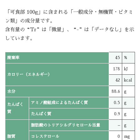
「可食部 100g」に含まれる「一般成分・無機質・ビタミ
ン類」の成分量です。
含有量の“Tr”は「微量」、“-”は「データなし」を示
しています。
廃棄率
45
%
178
kJ
カロリー（エネルギー）
42
kcal
水分
88.6
g
アミノ酸組成によるたんぱく質
0.5
g
たんぱく
質
たんぱく質
0.9
g
脂肪酸のトリアシルグリセロール当量
–
g
脂質
コレステロール
0
mg