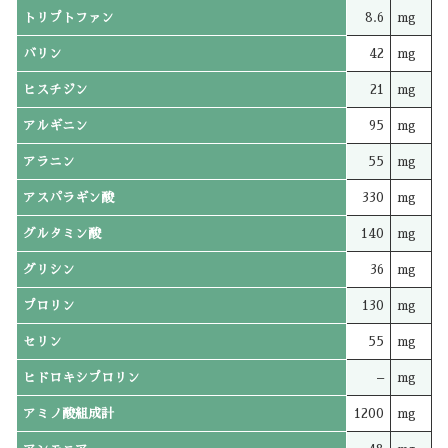
トリプトファン
8.6
mg
バリン
42
mg
ヒスチジン
21
mg
アルギニン
95
mg
アラニン
55
mg
アスパラギン酸
330
mg
グルタミン酸
140
mg
グリシン
36
mg
プロリン
130
mg
セリン
55
mg
ヒドロキシプロリン
–
mg
アミノ酸組成計
1200
mg