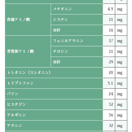
メチオニン
4.9
mg
含硫アミノ酸
シスチン
11
mg
合計
16
mg
フェニルアラニン
17
mg
芳香族アミノ酸
チロシン
11
mg
合計
29
mg
トレオニン（スレオニン）
20
mg
トリプトファン
5.1
mg
バリン
24
mg
ヒスチジン
12
mg
アルギニン
56
mg
アラニン
32
mg