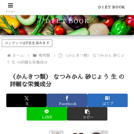
食品のカロリーや糖質などの栄養素がわかる！健康やダイエットに
ＤＩＥＴ ＢＯＯＫ
メニュー
ＤＩＥＴ ＢＯＯＫ
コンテンツはPRを含みます
ホーム
果実類
（かんきつ類） なつみかん 砂じょ
う 生 の詳細な栄養成分
（かんきつ類） なつみかん 砂じょう 生 の
詳細な栄養成分
X
Facebook
はてブ
LINE
コピー