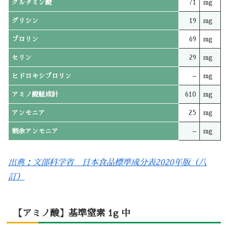
グルタミン酸
71
mg
グリシン
19
mg
プロリン
69
mg
セリン
29
mg
ヒドロキシプロリン
–
mg
アミノ酸組成計
610
mg
アンモニア
25
mg
剰余アンモニア
–
mg
出典：文部科学省 日本食品標準成分表2020年版（八
訂）
【アミノ酸】基準窒素 1g 中