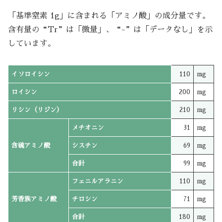
「基準窒素 1g」に含まれる「アミノ酸」の成分量です。
含有量の“Tr”は「微量」、“-”は「データなし」を示
しています。
イソロイシン
110
mg
ロイシン
200
mg
リシン（リジン）
210
mg
メチオニン
31
mg
含硫アミノ酸
シスチン
69
mg
合計
99
mg
フェニルアラニン
110
mg
芳香族アミノ酸
チロシン
71
mg
合計
180
mg