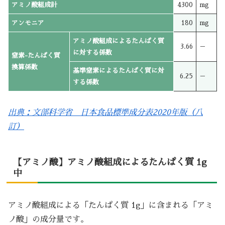
アミノ酸組成計
4300
mg
アンモニア
180
mg
アミノ酸組成によるたんぱく質
3.66
－
に対する係数
窒素-たんぱく質
換算係数
基準窒素によるたんぱく質に対
6.25
－
する係数
出典：文部科学省 日本食品標準成分表2020年版（八
訂）
【アミノ酸】アミノ酸組成によるたんぱく質 1g
中
アミノ酸組成による「たんぱく質 1g」に含まれる「アミ
ノ酸」の成分量です。