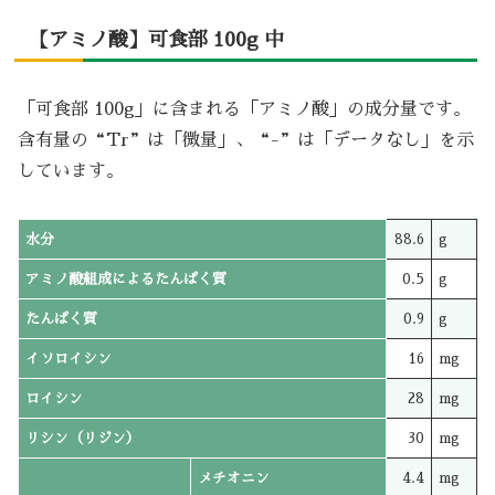
【アミノ酸】可食部 100g 中
「可食部 100g」に含まれる「アミノ酸」の成分量です。
含有量の“Tr”は「微量」、“-”は「データなし」を示
しています。
水分
88.6
g
アミノ酸組成によるたんぱく質
0.5
g
たんぱく質
0.9
g
イソロイシン
16
mg
ロイシン
28
mg
リシン（リジン）
30
mg
メチオニン
4.4
mg