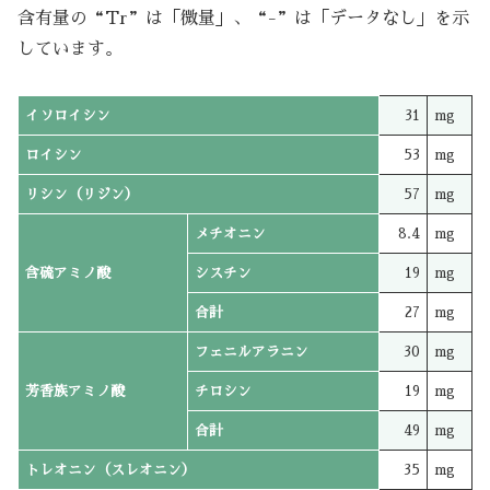
含有量の“Tr”は「微量」、“-”は「データなし」を示
しています。
イソロイシン
31
mg
ロイシン
53
mg
リシン（リジン）
57
mg
メチオニン
8.4
mg
含硫アミノ酸
シスチン
19
mg
合計
27
mg
フェニルアラニン
30
mg
芳香族アミノ酸
チロシン
19
mg
合計
49
mg
トレオニン（スレオニン）
35
mg