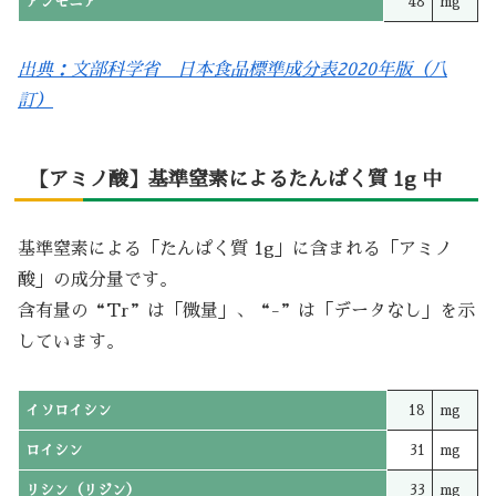
アンモニア
48
mg
出典：文部科学省 日本食品標準成分表2020年版（八
訂）
【アミノ酸】基準窒素によるたんぱく質 1g 中
基準窒素による「たんぱく質 1g」に含まれる「アミノ
酸」の成分量です。
含有量の“Tr”は「微量」、“-”は「データなし」を示
しています。
イソロイシン
18
mg
ロイシン
31
mg
リシン（リジン）
33
mg