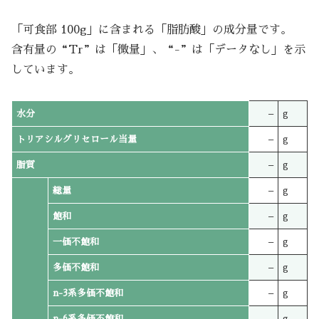
「可食部 100g」に含まれる「脂肪酸」の成分量です。
含有量の“Tr”は「微量」、“-”は「データなし」を示
しています。
水分
–
g
トリアシルグリセロール当量
–
g
脂質
–
g
総量
–
g
飽和
–
g
一価不飽和
–
g
多価不飽和
–
g
n-3系多価不飽和
–
g
n-6系多価不飽和
–
g