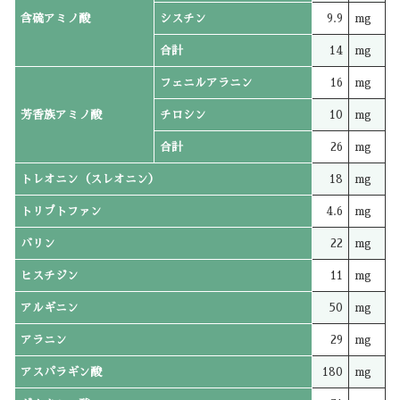
含硫アミノ酸
シスチン
9.9
mg
合計
14
mg
フェニルアラニン
16
mg
芳香族アミノ酸
チロシン
10
mg
合計
26
mg
トレオニン（スレオニン）
18
mg
トリプトファン
4.6
mg
バリン
22
mg
ヒスチジン
11
mg
アルギニン
50
mg
アラニン
29
mg
アスパラギン酸
180
mg