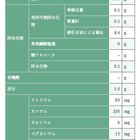
単糖当量
0.1
g
利用可能炭水化
質量計
0.1
g
物
差引き法による算出
4.6
g
炭水化物
食物繊維総量
0
g
糖アルコール
–
g
炭水化物
0.1
g
有機酸
–
g
灰分
1.0
g
ナトリウム
80
mg
カリウム
220
mg
カルシウム
8
mg
マグネシウム
15
mg