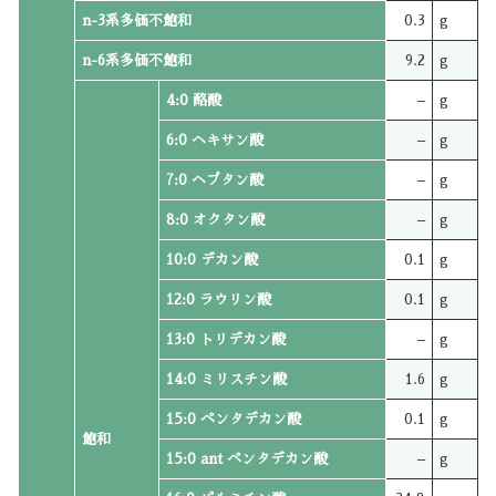
n-3系多価不飽和
0.3
g
n-6系多価不飽和
9.2
g
4:0 酪酸
–
g
6:0 ヘキサン酸
–
g
7:0 ヘプタン酸
–
g
8:0 オクタン酸
–
g
10:0 デカン酸
0.1
g
12:0 ラウリン酸
0.1
g
13:0 トリデカン酸
–
g
14:0 ミリスチン酸
1.6
g
15:0 ペンタデカン酸
0.1
g
飽和
15:0 ant ペンタデカン酸
–
g