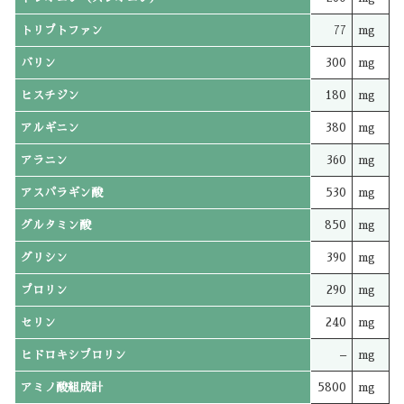
トリプトファン
77
mg
バリン
300
mg
ヒスチジン
180
mg
アルギニン
380
mg
アラニン
360
mg
アスパラギン酸
530
mg
グルタミン酸
850
mg
グリシン
390
mg
プロリン
290
mg
セリン
240
mg
ヒドロキシプロリン
–
mg
アミノ酸組成計
5800
mg