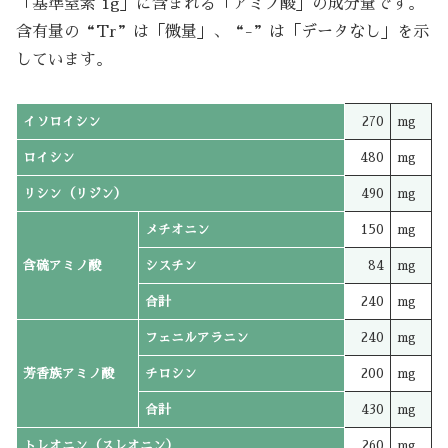
「基準窒素 1g」に含まれる「アミノ酸」の成分量です。
含有量の“Tr”は「微量」、“-”は「データなし」を示
しています。
イソロイシン
270
mg
ロイシン
480
mg
リシン（リジン）
490
mg
メチオニン
150
mg
含硫アミノ酸
シスチン
84
mg
合計
240
mg
フェニルアラニン
240
mg
芳香族アミノ酸
チロシン
200
mg
合計
430
mg
トレオニン（スレオニン）
260
mg