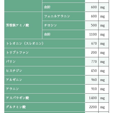
合計
600
mg
フェニルアラニン
600
mg
芳香族アミノ酸
チロシン
500
mg
合計
1100
mg
トレオニン（スレオニン）
670
mg
トリプトファン
200
mg
バリン
770
mg
ヒスチジン
450
mg
アルギニン
960
mg
アラニン
910
mg
アスパラギン酸
1400
mg
グルタミン酸
2200
mg