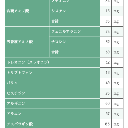
メチオニン
24
mg
含硫アミノ酸
シスチン
13
mg
合計
38
mg
フェニルアラニン
38
mg
芳香族アミノ酸
チロシン
32
mg
合計
69
mg
トレオニン（スレオニン）
42
mg
トリプトファン
12
mg
バリン
49
mg
ヒスチジン
28
mg
アルギニン
60
mg
アラニン
57
mg
アスパラギン酸
85
mg