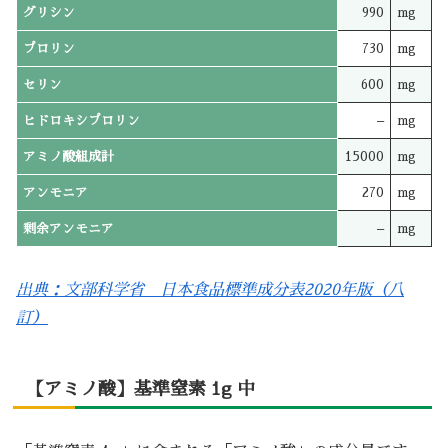
グリシン
990
mg
プロリン
730
mg
セリン
600
mg
ヒドロキシプロリン
–
mg
アミノ酸組成計
15000
mg
アンモニア
270
mg
剰余アンモニア
–
mg
出典：文部科学省 日本食品標準成分表2020年版（八
訂）
【アミノ酸】基準窒素 1g 中