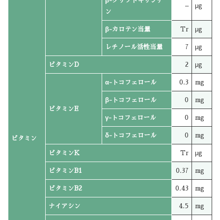
β-クリプトキサンチ
–
μg
ン
β-カロテン当量
Tr
μg
レチノール活性当量
7
μg
ビタミンD
2
μg
α-トコフェロール
0.3
mg
β-トコフェロール
0
mg
ビタミンE
γ-トコフェロール
0
mg
δ-トコフェロール
0
mg
ビタミン
ビタミンK
Tr
μg
ビタミンB1
0.37
mg
ビタミンB2
0.43
mg
ナイアシン
4.5
mg