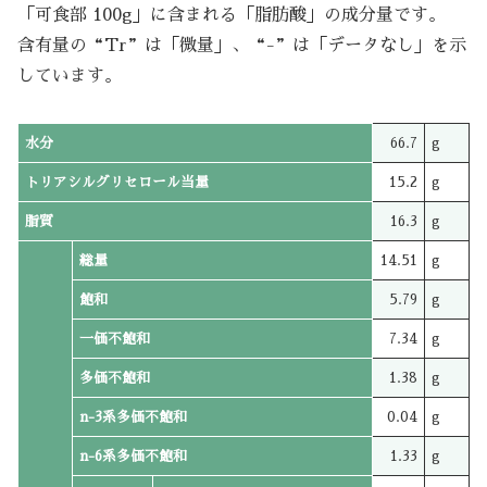
「可食部 100g」に含まれる「脂肪酸」の成分量です。
含有量の“Tr”は「微量」、“-”は「データなし」を示
しています。
水分
66.7
g
トリアシルグリセロール当量
15.2
g
脂質
16.3
g
総量
14.51
g
飽和
5.79
g
一価不飽和
7.34
g
多価不飽和
1.38
g
n-3系多価不飽和
0.04
g
n-6系多価不飽和
1.33
g