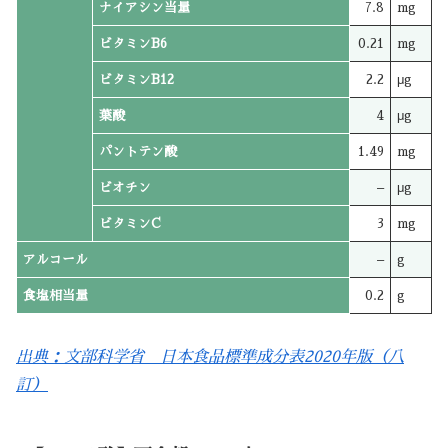
ナイアシン当量
7.8
mg
ビタミンB6
0.21
mg
ビタミンB12
2.2
μg
葉酸
4
μg
パントテン酸
1.49
mg
ビオチン
–
μg
ビタミンC
3
mg
アルコール
–
g
食塩相当量
0.2
g
出典：文部科学省 日本食品標準成分表2020年版（八
訂）