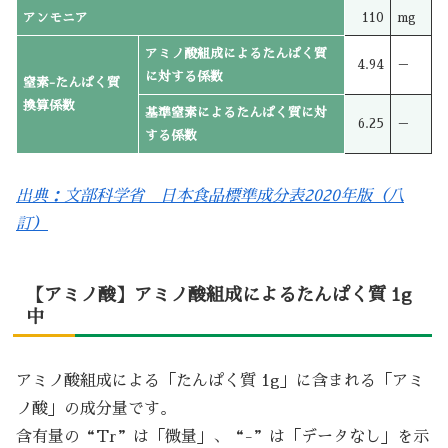
アンモニア
110
mg
アミノ酸組成によるたんぱく質
4.94
－
に対する係数
窒素-たんぱく質
換算係数
基準窒素によるたんぱく質に対
6.25
－
する係数
出典：文部科学省 日本食品標準成分表2020年版（八
訂）
【アミノ酸】アミノ酸組成によるたんぱく質 1g
中
アミノ酸組成による「たんぱく質 1g」に含まれる「アミ
ノ酸」の成分量です。
含有量の“Tr”は「微量」、“-”は「データなし」を示