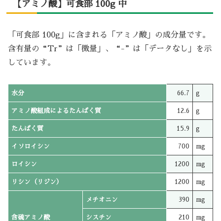
【アミノ酸】可食部 100g 中
「可食部 100g」に含まれる「アミノ酸」の成分量です。
含有量の“Tr”は「微量」、“-”は「データなし」を示
しています。
水分
66.7
g
アミノ酸組成によるたんぱく質
12.6
g
たんぱく質
15.9
g
イソロイシン
700
mg
ロイシン
1200
mg
リシン（リジン）
1200
mg
メチオニン
390
mg
含硫アミノ酸
シスチン
210
mg