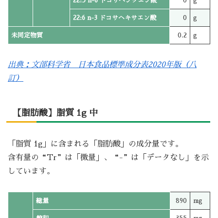
22:5 n-6 ドコサペンタエン酸
0
g
22:6 n-3 ドコサヘキサエン酸
0
g
未同定物質
0.2
g
出典：文部科学省 日本食品標準成分表2020年版（八
訂）
【脂肪酸】脂質 1g 中
「脂質 1g」に含まれる「脂肪酸」の成分量です。
含有量の“Tr”は「微量」、“-”は「データなし」を示
しています。
総量
890
mg