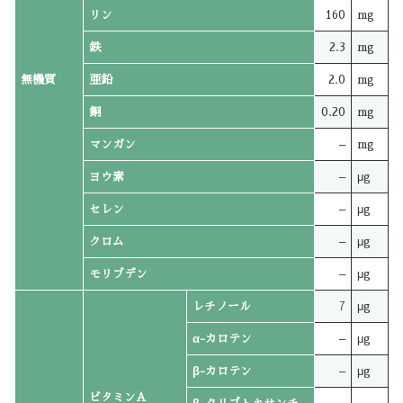
リン
160
mg
鉄
2.3
mg
無機質
亜鉛
2.0
mg
銅
0.20
mg
マンガン
–
mg
ヨウ素
–
μg
セレン
–
μg
クロム
–
μg
モリブデン
–
μg
レチノール
7
μg
α-カロテン
–
μg
β-カロテン
–
μg
ビタミンA