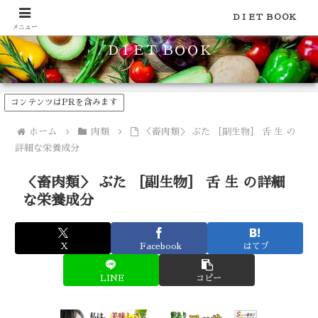
食品のカロリーや糖質などの栄養素がわかる！健康やダイエットに
ＤＩＥＴ ＢＯＯＫ
メニュー
ＤＩＥＴ ＢＯＯＫ
コンテンツはPRを含みます
ホーム
肉類
＜畜肉類＞ ぶた ［副生物］ 舌 生 の
詳細な栄養成分
＜畜肉類＞ ぶた ［副生物］ 舌 生 の詳細
な栄養成分
X
Facebook
はてブ
LINE
コピー