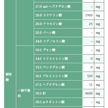
17:0 ant ヘプタデカン酸
–
mg
18:0 ステアリン酸
1900
mg
20:0 アラキジン酸
25
mg
22:0 ベヘン酸
–
mg
24:0 リグノセリン酸
–
mg
10:1 デセン酸
–
mg
14:1 ミリストレイン酸
0
mg
15:1 ペンタデセン酸
0
mg
脂肪
16:1 パルミトレイン酸
520
mg
酸
17:1 ヘプタデセン酸
51
mg
一価不飽
18:1 計
6600
mg
和
18:1 n-9 オレイン酸
–
mg