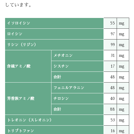
しています。
イソロイシン
55
mg
ロイシン
97
mg
リシン（リジン）
99
mg
メチオニン
31
mg
含硫アミノ酸
シスチン
17
mg
合計
48
mg
フェニルアラニン
48
mg
芳香族アミノ酸
チロシン
40
mg
合計
88
mg
トレオニン（スレオニン）
53
mg
トリプトファン
16
mg