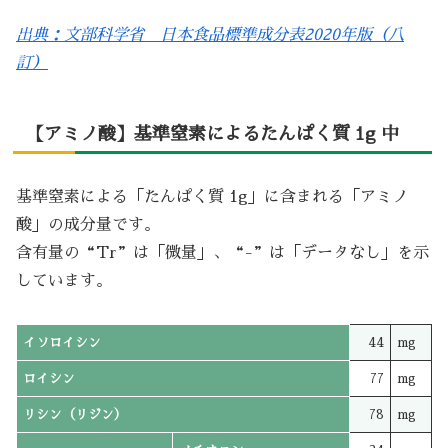
出典：文部科学省 日本食品標準成分表2020年版（八
訂）
【アミノ酸】基準窒素によるたんぱく質 1g 中
基準窒素による「たんぱく質 1g」に含まれる「アミノ
酸」の成分量です。
含有量の“Tr”は「微量」、“-”は「データなし」を示
しています。
イソロイシン
44
mg
ロイシン
77
mg
リシン（リジン）
78
mg