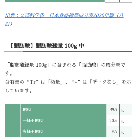
出典：文部科学省 日本食品標準成分表2020年版（八
訂）
【脂肪酸】脂肪酸総量 100g 中
「脂肪酸総量 100g」に含まれる「脂肪酸」の成分量で
す。
含有量の“Tr”は「微量」、“-”は「データなし」を示
しています。
飽和
39.9
g
一価不飽和
50.6
g
多価不飽和
9.5
g