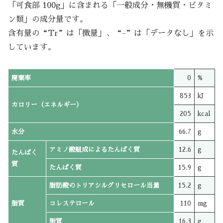
「可食部 100g」に含まれる「一般成分・無機質・ビタミ
ン類」の成分量です。
含有量の“Tr”は「微量」、“-”は「データなし」を示
しています。
廃棄率
0
%
853
kJ
カロリー（エネルギー）
205
kcal
水分
66.7
g
アミノ酸組成によるたんぱく質
12.6
g
たんぱく
質
たんぱく質
15.9
g
脂肪酸のトリアシルグリセロール当量
15.2
g
脂質
コレステロール
110
mg
脂質
16.3
g