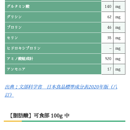
グルタミン酸
140
mg
グリシン
62
mg
プロリン
46
mg
セリン
38
mg
ヒドロキシプロリン
–
mg
アミノ酸組成計
920
mg
アンモニア
17
mg
出典：文部科学省 日本食品標準成分表2020年版（八
訂）
【脂肪酸】可食部 100g 中