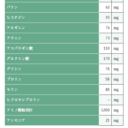
バリン
62
mg
ヒスチジン
35
mg
アルギニン
76
mg
アラニン
73
mg
アスパラギン酸
110
mg
グルタミン酸
170
mg
グリシン
78
mg
プロリン
58
mg
セリン
48
mg
ヒドロキシプロリン
–
mg
アミノ酸組成計
1200
mg
アンモニア
21
mg