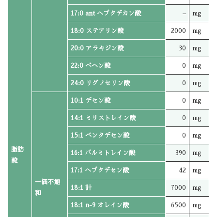
17:0 ant ヘプタデカン酸
–
mg
18:0 ステアリン酸
2000
mg
20:0 アラキジン酸
30
mg
22:0 ベヘン酸
0
mg
24:0 リグノセリン酸
0
mg
10:1 デセン酸
0
mg
14:1 ミリストレイン酸
0
mg
15:1 ペンタデセン酸
0
mg
脂肪
16:1 パルミトレイン酸
390
mg
酸
17:1 ヘプタデセン酸
42
mg
一価不飽
18:1 計
7000
mg
和
18:1 n-9 オレイン酸
6500
mg