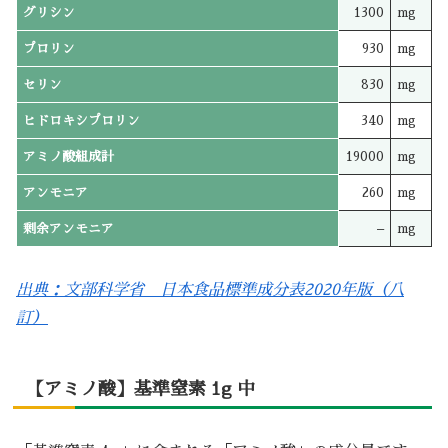
グリシン
1300
mg
プロリン
930
mg
セリン
830
mg
ヒドロキシプロリン
340
mg
アミノ酸組成計
19000
mg
アンモニア
260
mg
剰余アンモニア
–
mg
出典：文部科学省 日本食品標準成分表2020年版（八
訂）
【アミノ酸】基準窒素 1g 中