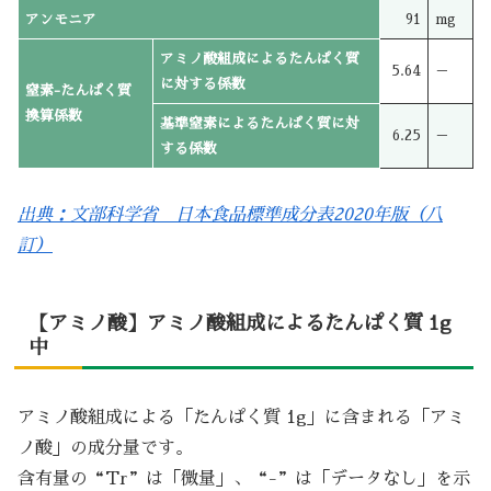
アンモニア
91
mg
アミノ酸組成によるたんぱく質
5.64
－
に対する係数
窒素-たんぱく質
換算係数
基準窒素によるたんぱく質に対
6.25
－
する係数
出典：文部科学省 日本食品標準成分表2020年版（八
訂）
【アミノ酸】アミノ酸組成によるたんぱく質 1g
中
アミノ酸組成による「たんぱく質 1g」に含まれる「アミ
ノ酸」の成分量です。
含有量の“Tr”は「微量」、“-”は「データなし」を示