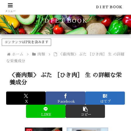
食品のカロリーや糖質などの栄養素がわかる！健康やダイエットに
ＤＩＥＴ ＢＯＯＫ
メニュー
ＤＩＥＴ ＢＯＯＫ
コンテンツはPRを含みます
ホーム
肉類
＜畜肉類＞ ぶた ［ひき肉］ 生 の詳細
な栄養成分
＜畜肉類＞ ぶた ［ひき肉］ 生 の詳細な栄
養成分
X
Facebook
はてブ
LINE
コピー