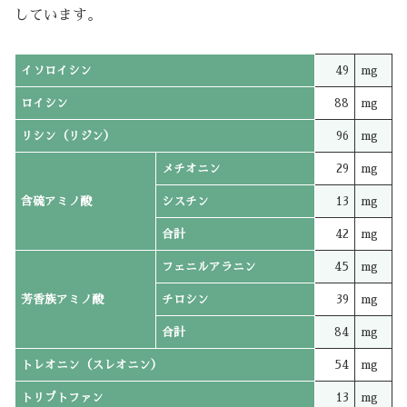
しています。
イソロイシン
49
mg
ロイシン
88
mg
リシン（リジン）
96
mg
メチオニン
29
mg
含硫アミノ酸
シスチン
13
mg
合計
42
mg
フェニルアラニン
45
mg
芳香族アミノ酸
チロシン
39
mg
合計
84
mg
トレオニン（スレオニン）
54
mg
トリプトファン
13
mg