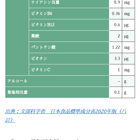
ナイアシン当量
8.9
mg
ビタミンB6
0.36
mg
ビタミンB12
0.6
μg
葉酸
2
μg
パントテン酸
1.22
mg
ビオチン
3.3
μg
ビタミンC
1
mg
アルコール
–
g
食塩相当量
0.1
g
出典：文部科学省 日本食品標準成分表2020年版（八
訂）