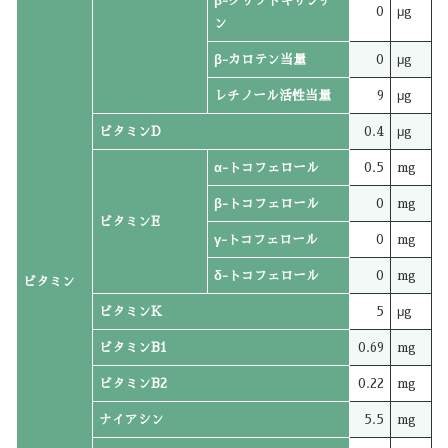
β-クリプトキサンチ
0
μg
ン
β-カロテン当量
0
μg
レチノール活性当量
9
μg
ビタミンD
0.4
μg
α-トコフェロール
0.5
mg
β-トコフェロール
0
mg
ビタミンE
γ-トコフェロール
0
mg
δ-トコフェロール
0
mg
ビタミン
ビタミンK
5
μg
ビタミンB1
0.69
mg
ビタミンB2
0.22
mg
ナイアシン
5.5
mg