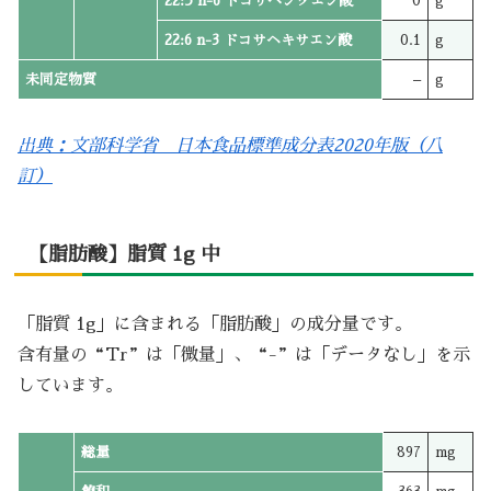
22:5 n-6 ドコサペンタエン酸
0
g
22:6 n-3 ドコサヘキサエン酸
0.1
g
未同定物質
–
g
出典：文部科学省 日本食品標準成分表2020年版（八
訂）
【脂肪酸】脂質 1g 中
「脂質 1g」に含まれる「脂肪酸」の成分量です。
含有量の“Tr”は「微量」、“-”は「データなし」を示
しています。
総量
897
mg