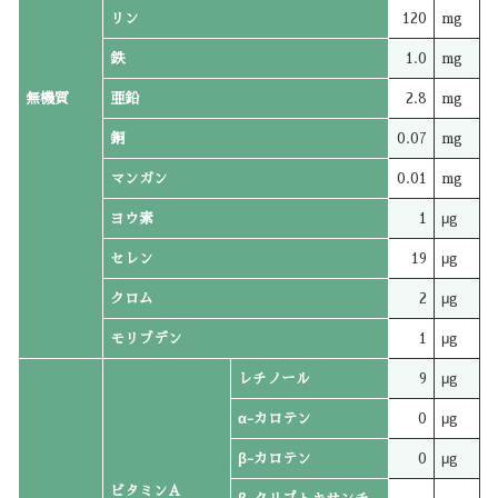
リン
120
mg
鉄
1.0
mg
無機質
亜鉛
2.8
mg
銅
0.07
mg
マンガン
0.01
mg
ヨウ素
1
μg
セレン
19
μg
クロム
2
μg
モリブデン
1
μg
レチノール
9
μg
α-カロテン
0
μg
β-カロテン
0
μg
ビタミンA