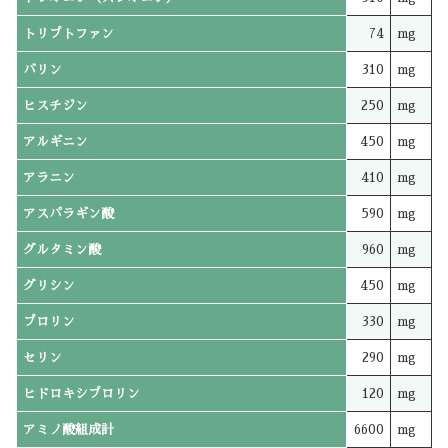
トリプトファン
74
mg
バリン
310
mg
ヒスチジン
250
mg
アルギニン
450
mg
アラニン
410
mg
アスパラギン酸
590
mg
グルタミン酸
960
mg
グリシン
450
mg
プロリン
330
mg
セリン
290
mg
ヒドロキシプロリン
120
mg
アミノ酸組成計
6600
mg