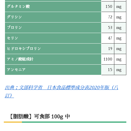
グルタミン酸
150
mg
グリシン
72
mg
プロリン
53
mg
セリン
47
mg
ヒドロキシプロリン
19
mg
アミノ酸組成計
1100
mg
アンモニア
15
mg
出典：文部科学省 日本食品標準成分表2020年版（八
訂）
【脂肪酸】可食部 100g 中