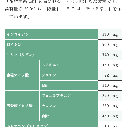
「基準窒素 1g」に含まれる「アミノ酸」の成分量です。
含有量の“Tr”は「微量」、“-”は「データなし」を示
しています。
イソロイシン
280
mg
ロイシン
500
mg
リシン（リジン）
540
mg
メチオニン
160
mg
含硫アミノ酸
シスチン
72
mg
合計
240
mg
フェニルアラニン
250
mg
芳香族アミノ酸
チロシン
220
mg
合計
480
mg
トレオニン（スレオニン）
310
mg