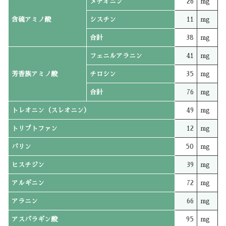
メチオニン
26
mg
含硫アミノ酸
シスチン
11
mg
合計
38
mg
フェニルアラニン
41
mg
芳香族アミノ酸
チロシン
35
mg
合計
76
mg
トレオニン（スレオニン）
49
mg
トリプトファン
12
mg
バリン
50
mg
ヒスチジン
39
mg
アルギニン
72
mg
アラニン
66
mg
アスパラギン酸
95
mg