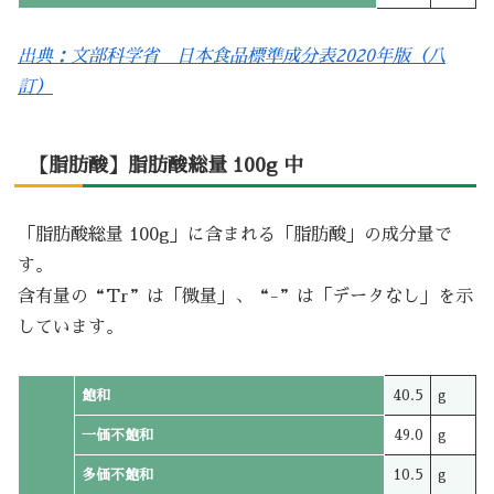
出典：文部科学省 日本食品標準成分表2020年版（八
訂）
【脂肪酸】脂肪酸総量 100g 中
「脂肪酸総量 100g」に含まれる「脂肪酸」の成分量で
す。
含有量の“Tr”は「微量」、“-”は「データなし」を示
しています。
飽和
40.5
g
一価不飽和
49.0
g
多価不飽和
10.5
g