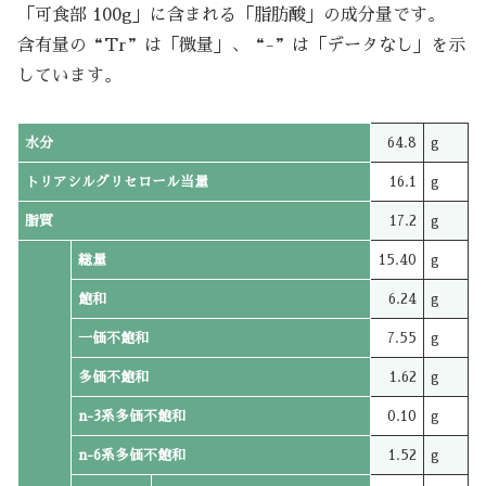
「可食部 100g」に含まれる「脂肪酸」の成分量です。
含有量の“Tr”は「微量」、“-”は「データなし」を示
しています。
水分
64.8
g
トリアシルグリセロール当量
16.1
g
脂質
17.2
g
総量
15.40
g
飽和
6.24
g
一価不飽和
7.55
g
多価不飽和
1.62
g
n-3系多価不飽和
0.10
g
n-6系多価不飽和
1.52
g