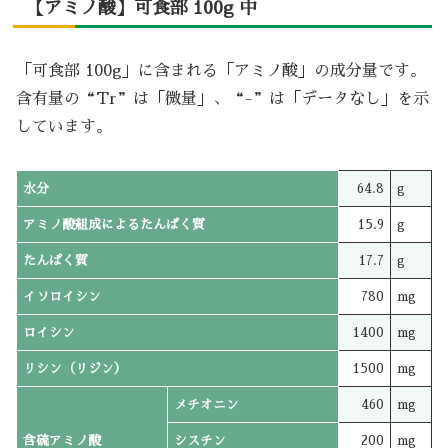
【アミノ酸】可食部 100g 中
「可食部 100g」に含まれる「アミノ酸」の成分量です。
含有量の“Tr”は「微量」、“-”は「データなし」を示
しています。
水分
64.8
g
アミノ酸組成によるたんぱく質
15.9
g
たんぱく質
17.7
g
イソロイシン
780
mg
ロイシン
1400
mg
リシン（リジン）
1500
mg
メチオニン
460
mg
含硫アミノ酸
シスチン
200
mg