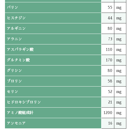
バリン
55
mg
ヒスチジン
44
mg
アルギニン
80
mg
アラニン
73
mg
アスパラギン酸
110
mg
グルタミン酸
170
mg
グリシン
80
mg
プロリン
58
mg
セリン
52
mg
ヒドロキシプロリン
21
mg
アミノ酸組成計
1200
mg
アンモニア
16
mg