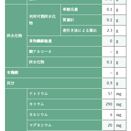
単糖当量
0.1
g
利用可能炭水化
質量計
0.1
g
物
差引き法による算出
2.3
g
炭水化物
食物繊維総量
0
g
糖アルコール
–
g
炭水化物
0.1
g
有機酸
–
g
灰分
0.9
g
ナトリウム
57
mg
カリウム
290
mg
カルシウム
6
mg
マグネシウム
20
mg