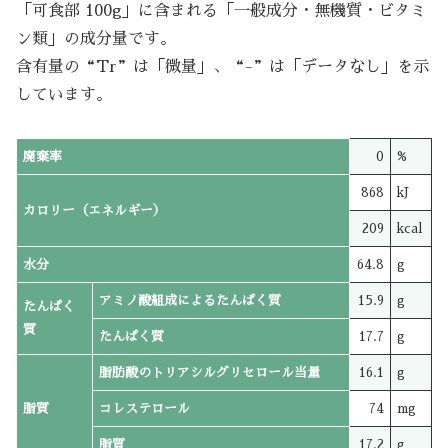
「可食部 100g」に含まれる「一般成分・無機質・ビタミ
ン類」の成分量です。
含有量の“Tr”は「微量」、“-”は「データなし」を示
しています。
廃棄率
0
%
868
kJ
カロリー（エネルギー）
209
kcal
水分
64.8
g
アミノ酸組成によるたんぱく質
15.9
g
たんぱく
質
たんぱく質
17.7
g
脂肪酸のトリアシルグリセロール当量
16.1
g
脂質
コレステロール
74
mg
脂質
17.2
g