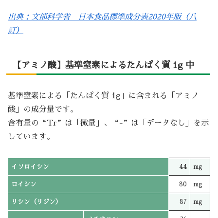
出典：文部科学省 日本食品標準成分表2020年版（八
訂）
【アミノ酸】基準窒素によるたんぱく質 1g 中
基準窒素による「たんぱく質 1g」に含まれる「アミノ
酸」の成分量です。
含有量の“Tr”は「微量」、“-”は「データなし」を示
しています。
イソロイシン
44
mg
ロイシン
80
mg
リシン（リジン）
87
mg