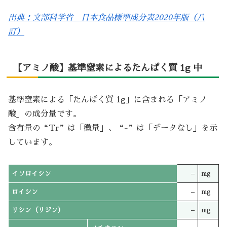
出典：文部科学省 日本食品標準成分表2020年版（八
訂）
【アミノ酸】基準窒素によるたんぱく質 1g 中
基準窒素による「たんぱく質 1g」に含まれる「アミノ
酸」の成分量です。
含有量の“Tr”は「微量」、“-”は「データなし」を示
しています。
イソロイシン
–
mg
ロイシン
–
mg
リシン（リジン）
–
mg