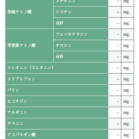
メチオニン
–
mg
含硫アミノ酸
シスチン
–
mg
合計
–
mg
フェニルアラニン
–
mg
芳香族アミノ酸
チロシン
–
mg
合計
–
mg
トレオニン（スレオニン）
–
mg
トリプトファン
–
mg
バリン
–
mg
ヒスチジン
–
mg
アルギニン
–
mg
アラニン
–
mg
アスパラギン酸
–
mg