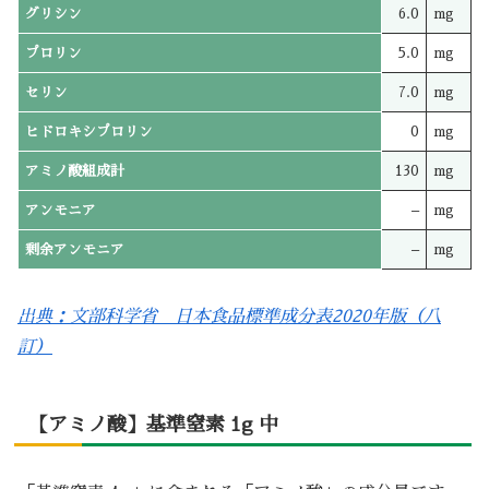
グリシン
6.0
mg
プロリン
5.0
mg
セリン
7.0
mg
ヒドロキシプロリン
0
mg
アミノ酸組成計
130
mg
アンモニア
–
mg
剰余アンモニア
–
mg
出典：文部科学省 日本食品標準成分表2020年版（八
訂）
【アミノ酸】基準窒素 1g 中