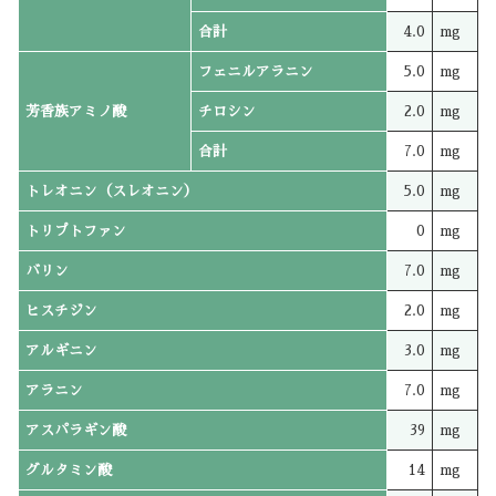
合計
4.0
mg
フェニルアラニン
5.0
mg
芳香族アミノ酸
チロシン
2.0
mg
合計
7.0
mg
トレオニン（スレオニン）
5.0
mg
トリプトファン
0
mg
バリン
7.0
mg
ヒスチジン
2.0
mg
アルギニン
3.0
mg
アラニン
7.0
mg
アスパラギン酸
39
mg
グルタミン酸
14
mg