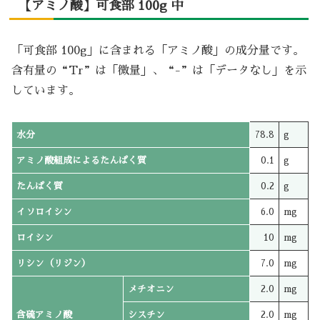
【アミノ酸】可食部 100g 中
「可食部 100g」に含まれる「アミノ酸」の成分量です。
含有量の“Tr”は「微量」、“-”は「データなし」を示
しています。
水分
78.8
g
アミノ酸組成によるたんぱく質
0.1
g
たんぱく質
0.2
g
イソロイシン
6.0
mg
ロイシン
10
mg
リシン（リジン）
7.0
mg
メチオニン
2.0
mg
含硫アミノ酸
シスチン
2.0
mg