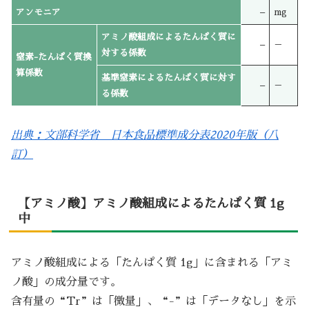
アンモニア
–
mg
アミノ酸組成によるたんぱく質に
–
－
対する係数
窒素-たんぱく質換
算係数
基準窒素によるたんぱく質に対す
–
－
る係数
出典：文部科学省 日本食品標準成分表2020年版（八
訂）
【アミノ酸】アミノ酸組成によるたんぱく質 1g
中
アミノ酸組成による「たんぱく質 1g」に含まれる「アミ
ノ酸」の成分量です。
含有量の“Tr”は「微量」、“-”は「データなし」を示