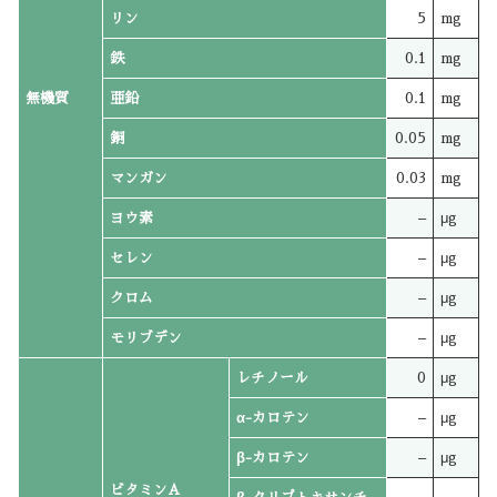
リン
5
mg
鉄
0.1
mg
無機質
亜鉛
0.1
mg
銅
0.05
mg
マンガン
0.03
mg
ヨウ素
–
μg
セレン
–
μg
クロム
–
μg
モリブデン
–
μg
レチノール
0
μg
α-カロテン
–
μg
β-カロテン
–
μg
ビタミンA