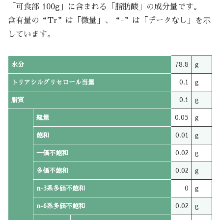
「可食部 100g」に含まれる「脂肪酸」の成分量です。
含有量の“Tr”は「微量」、“-”は「データなし」を示
しています。
水分
78.8
g
トリアシルグリセロール当量
0.1
g
脂質
0.1
g
総量
0.05
g
飽和
0.01
g
一価不飽和
0.02
g
多価不飽和
0.02
g
n-3系多価不飽和
0
g
n-6系多価不飽和
0.02
g