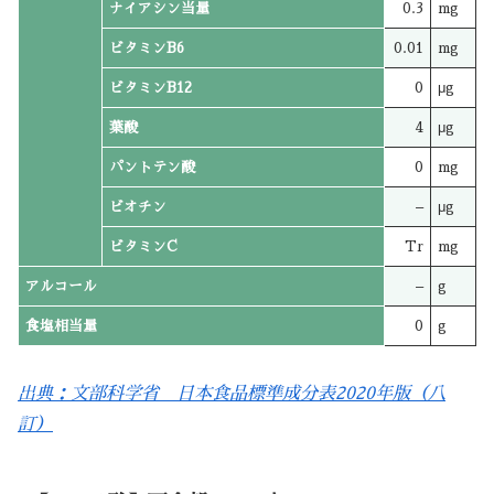
ナイアシン当量
0.3
mg
ビタミンB6
0.01
mg
ビタミンB12
0
μg
葉酸
4
μg
パントテン酸
0
mg
ビオチン
–
μg
ビタミンC
Tr
mg
アルコール
–
g
食塩相当量
0
g
出典：文部科学省 日本食品標準成分表2020年版（八
訂）