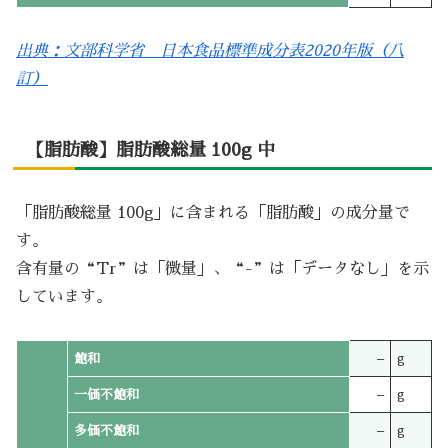
出典：文部科学省 日本食品標準成分表2020年版（八
訂）
【脂肪酸】脂肪酸総量 100g 中
「脂肪酸総量 100g」に含まれる「脂肪酸」の成分量で
す。
含有量の“Tr”は「微量」、“-”は「データなし」を示
しています。
飽和
–
g
一価不飽和
–
g
多価不飽和
–
g