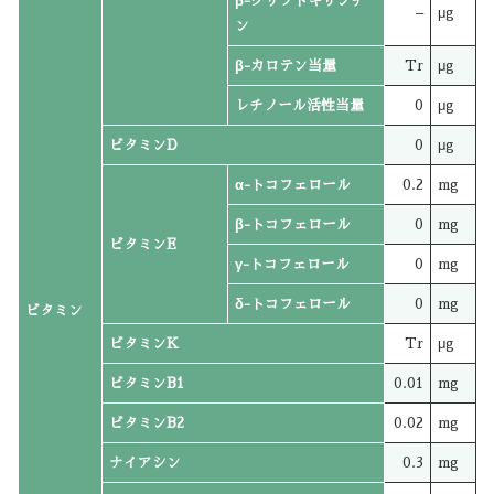
β-クリプトキサンチ
–
μg
ン
β-カロテン当量
Tr
μg
レチノール活性当量
0
μg
ビタミンD
0
μg
α-トコフェロール
0.2
mg
β-トコフェロール
0
mg
ビタミンE
γ-トコフェロール
0
mg
δ-トコフェロール
0
mg
ビタミン
ビタミンK
Tr
μg
ビタミンB1
0.01
mg
ビタミンB2
0.02
mg
ナイアシン
0.3
mg