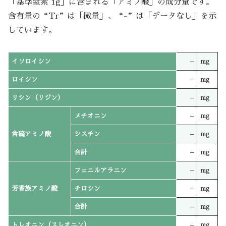
「基準窒素 1g」に含まれる「アミノ酸」の成分量です。
含有量の“Tr”は「微量」、“-”は「データなし」を示
しています。
イソロイシン
–
mg
ロイシン
–
mg
リシン（リジン）
–
mg
メチオニン
–
mg
含硫アミノ酸
シスチン
–
mg
合計
–
mg
フェニルアラニン
–
mg
芳香族アミノ酸
チロシン
–
mg
合計
–
mg
トレオニン（スレオニン）
–
mg