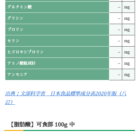
グルタミン酸
–
mg
グリシン
–
mg
プロリン
–
mg
セリン
–
mg
ヒドロキシプロリン
–
mg
アミノ酸組成計
–
mg
アンモニア
–
mg
出典：文部科学省 日本食品標準成分表2020年版（八
訂）
【脂肪酸】可食部 100g 中