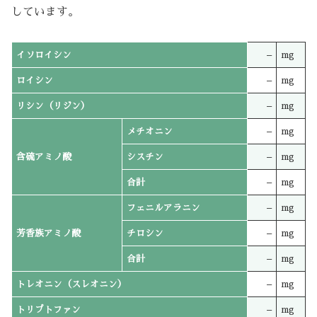
しています。
イソロイシン
–
mg
ロイシン
–
mg
リシン（リジン）
–
mg
メチオニン
–
mg
含硫アミノ酸
シスチン
–
mg
合計
–
mg
フェニルアラニン
–
mg
芳香族アミノ酸
チロシン
–
mg
合計
–
mg
トレオニン（スレオニン）
–
mg
トリプトファン
–
mg