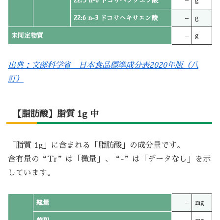
22:5 n-6 ドコサペンタエン酸
–
g
22:6 n-3 ドコサヘキサエン酸
–
g
未同定物質
–
g
出典：文部科学省 日本食品標準成分表2020年版（八
訂）
【脂肪酸】脂質 1g 中
「脂質 1g」に含まれる「脂肪酸」の成分量です。
含有量の“Tr”は「微量」、“-”は「データなし」を示
しています。
総量
–
mg