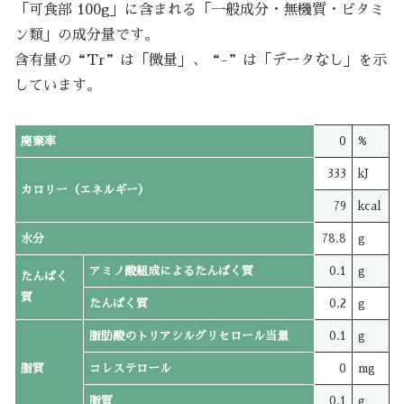
「可食部 100g」に含まれる「一般成分・無機質・ビタミ
ン類」の成分量です。
含有量の“Tr”は「微量」、“-”は「データなし」を示
しています。
廃棄率
0
%
333
kJ
カロリー（エネルギー）
79
kcal
水分
78.8
g
アミノ酸組成によるたんぱく質
0.1
g
たんぱく
質
たんぱく質
0.2
g
脂肪酸のトリアシルグリセロール当量
0.1
g
脂質
コレステロール
0
mg
脂質
0.1
g