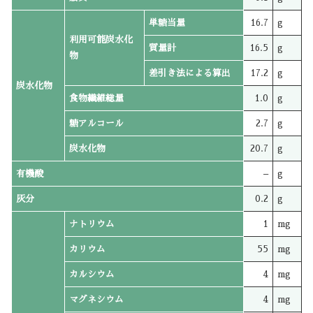
単糖当量
16.7
g
利用可能炭水化
質量計
16.5
g
物
差引き法による算出
17.2
g
炭水化物
食物繊維総量
1.0
g
糖アルコール
2.7
g
炭水化物
20.7
g
有機酸
–
g
灰分
0.2
g
ナトリウム
1
mg
カリウム
55
mg
カルシウム
4
mg
マグネシウム
4
mg