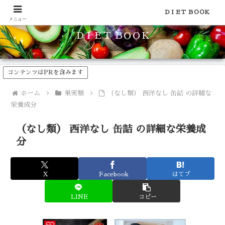
食品のカロリーや糖質などの栄養素がわかる！健康やダイエットに
ＤＩＥＴ ＢＯＯＫ
メニュー
ＤＩＥＴ ＢＯＯＫ
コンテンツはPRを含みます
ホーム
果実類
（なし類） 西洋なし 缶詰 の詳細な
栄養成分
（なし類） 西洋なし 缶詰 の詳細な栄養成
分
X
Facebook
はてブ
LINE
コピー