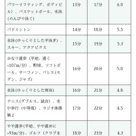
パワーリフティング、ボディビ
13分
17分
6.0
ル）、バスケットボール、水泳
(のんびり泳ぐ)
バドミントン
14分
18分
5.5
水泳(ゆっくりとした平泳ぎ) 、
15分
19分
5.3
スキー、アクアビクス
かなり速歩（平地、速く
=107m/分）、野球、ソフトボ
16分
20分
5.0
ール、サーフィン、バレエ(モ
ダン、ジャズ)
水泳(ゆっくりとした背泳)
16分
21分
4.8
テニス(ダブルス、試合）、水
中歩行（中等度）、ラジオ体操
17分
22分
4.5
第２
やや速歩(平地、やや速めに
=93m/分)、ゴルフ（クラブを
18分
23分
4.3