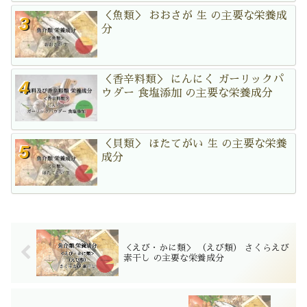
＜魚類＞ おおさが 生 の主要な栄養成
分
＜香辛料類＞ にんにく ガーリックパ
ウダー 食塩添加 の主要な栄養成分
＜貝類＞ ほたてがい 生 の主要な栄養
成分
＜えび・かに類＞ （えび類） さくらえび
素干し の主要な栄養成分