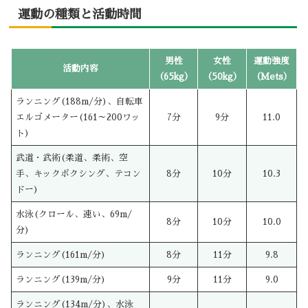
運動の種類と活動時間
男性
女性
運動強度
活動内容
（65kg）
（50kg）
（Mets）
ランニング(188m/分)、自転車
エルゴメーター(161～200ワッ
7分
9分
11.0
ト)
武道・武術(柔道、柔術、空
手、キックボクシング、テコン
8分
10分
10.3
ドー)
水泳(クロール、速い、69m/
8分
10分
10.0
分)
ランニング(161m/分)
8分
11分
9.8
ランニング(139m/分)
9分
11分
9.0
ランニング(134m/分)、水泳