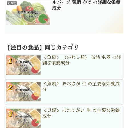
ルバーブ 葉柄 ゆで の詳細な栄養
野菜類
成分
【注目の食品】同じカテゴリ
＜魚類＞ （いわし類） 缶詰 水煮 の詳
細な栄養成分
＜魚類＞ おおさが 生 の主要な栄養成
分
＜貝類＞ ほたてがい 生 の主要な栄養
成分