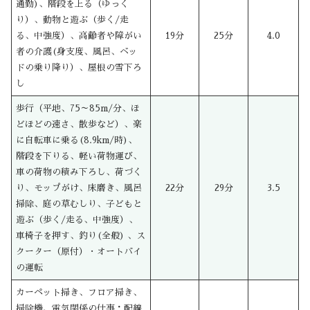
通勤)、階段を上る（ゆっく
り）、動物と遊ぶ（歩く/走
る、中強度）、高齢者や障がい
19分
25分
4.0
者の介護(身支度、風呂、ベッ
ドの乗り降り）、屋根の雪下ろ
し
歩行（平地、75～85m/分、ほ
どほどの速さ、散歩など）、楽
に自転車に乗る(8.9km/時)、
階段を下りる、軽い荷物運び、
車の荷物の積み下ろし、荷づく
り、モップがけ、床磨き、風呂
22分
29分
3.5
掃除、庭の草むしり、子どもと
遊ぶ（歩く/走る、中強度）、
車椅子を押す、釣り(全般) 、ス
クーター（原付）・オートバイ
の運転
カーペット掃き、フロア掃き、
掃除機、電気関係の仕事：配線