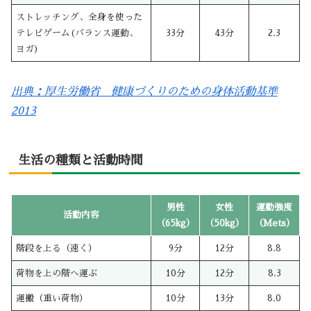
ストレッチング、全身を使った
テレビゲーム(バランス運動、
33分
43分
2.3
ヨガ)
出典：厚生労働省 健康づくりのための身体活動基準
2013
生活の種類と活動時間
男性
女性
運動強度
活動内容
（65kg）
（50kg）
（Mets）
階段を上る（速く）
9分
12分
8.8
荷物を上の階へ運ぶ
10分
12分
8.3
運搬（重い荷物）
10分
13分
8.0