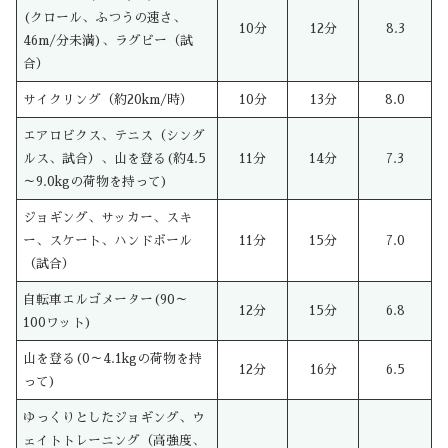
(クロール、ふつうの速さ、
10分
12分
8.3
46m/分未満)、ラグビー（試
合）
サイクリング（約20km/時）
10分
13分
8.0
エアロビクス、テニス（シング
ルス、試合）、山を登る(約4.5
11分
14分
7.3
～9.0kgの荷物を持って)
ジョギング、サッカー、スキ
ー、スケート、ハンドボール
11分
15分
7.0
（試合）
自転車エルゴメーター(90～
12分
15分
6.8
100ワット)
山を登る(0～4.1kgの荷物を持
12分
16分
6.5
って)
ゆっくりとしたジョギング、ウ
ェイトトレーニング（高強度、