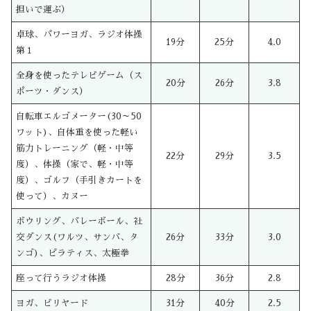
担いで運ぶ）
卓球、パワーヨガ、ラジオ体操
19分
25分
4.0
第１
全身を使ったテレビゲーム（ス
20分
26分
3.8
ポーツ・ダンス）
自転車エルゴメーター(30～50
ワット)、自体重を使った軽い
筋力トレーニング（軽・中等
22分
29分
3.5
度）、体操（家で、軽・中等
度）、ゴルフ（手引きカートを
使って）、カヌー
ボウリング、バレーボール、社
交ダンス(ワルツ、サンバ、タ
26分
33分
3.0
ンゴ)、ピラティス、太極拳
座って行うラジオ体操
28分
36分
2.8
ヨガ、ビリヤード
31分
40分
2.5