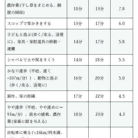
農作業(干し草をまとめる、納
10分
13分
7.8
屋の掃除)
スコップで雪かきをする
13分
17分
6.0
子どもと遊ぶ(歩く/走る、活発
に)、家具・家財道具の移動・
14分
17分
5.8
運搬
シャベルで土や泥をすくう
14分
18分
5.5
かなり速歩（平地、速く
=107m/分））、動物と遊ぶ
16分
20分
5.0
（歩く/走る、活発に）
耕作、家の修繕
17分
22分
4.5
やや速歩（平地、やや速めに＝
93m/分）、苗木の植栽、農作
18分
23分
4.3
業(家畜に餌を与える)
自転車に乗る(≒16km/時未満、