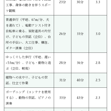
23分
30分
3.3
工事、身体の動きを伴うスポー
ツ観戦
普通歩行（平地、67m/分、犬
を連れて）、電動アシスト付き
自転車に乗る、家財道具の片付
26分
33分
3.0
け、子どもの世話（立位）、台
所の手伝い、大工仕事、梱包、
ギター演奏（立位）
ゆっくりした歩行（平地、遅い
=53m/分）、子ども・動物と遊
28分
36分
2.8
ぶ（立位、軽度）
植物への水やり、子どもの世
31分
40分
2.5
話、仕立て作業
ガーデニング（コンテナを使用
する）、動物の世話、ピアノの
33分
43分
2.3
演奏