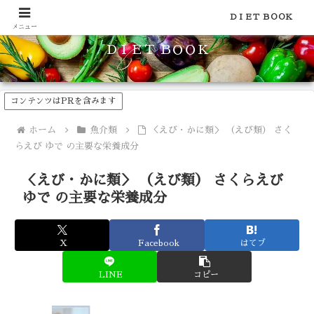
食品のカロリーや糖質などの栄養素がわかる！健康やダイエットに
ＤＩＥＴ ＢＯＯＫ
メニュー
ＤＩＥＴ ＢＯＯＫ
コンテンツはPRを含みます
ホーム
魚介類
＜えび・かに類＞ （えび類） さく
らえび ゆで の主要な栄養成分
＜えび・かに類＞ （えび類） さくらえび
ゆで の主要な栄養成分
X
Facebook
はてブ
LINE
コピー