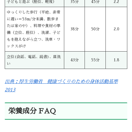
子どもと遊ぶ（座位、軽度）
35分
45分
2.2
ゆっくりした歩行（平地、非常
に遅い＝53m/分未満、散歩ま
たは家の中）、料理や食材の準
38分
50分
2.0
備（立位、座位）、洗濯、子ど
もを抱えながら立つ、洗車・ワ
ックスがけ
立位(会話、電話、読書)、皿洗
43分
55分
1.8
い
出典：厚生労働省 健康づくりのための身体活動基準
2013
栄養成分 FAQ