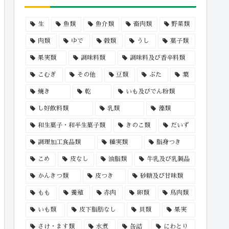
生
魚類
魚介類
畜肉類
野菜類
肉類
ゆで
穀類
うし
菓子類
果実類
調味料類
調味料及び香辛料類
こむぎ
その他
豆類
ぶた
葉
焼き
乾
いも及びでん粉類
し好飲料類
乳類
藻類
和生菓子・和半生菓子類
きのこ類
だいず
調理加工食品類
種実類
脂身つき
こめ
皮なし
油脂類
牛乳及び乳製品
かんきつ類
皮つき
砂糖及び甘味類
もも
養殖
赤肉
卵類
鳥肉類
いも類
皮下脂肪なし
貝類
果実
さけ・ます類
水煮
缶詰
にわとり