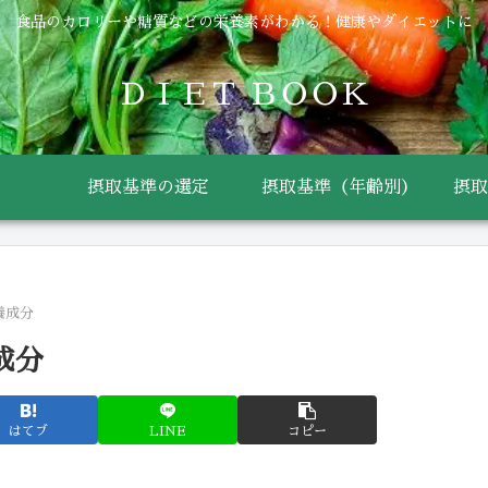
食品のカロリーや糖質などの栄養素がわかる！健康やダイエットに
ＤＩＥＴ ＢＯＯＫ
摂取基準の選定
摂取基準（年齢別）
摂取
養成分
成分
はてブ
LINE
コピー