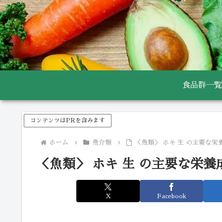
食品群一覧
コンテンツはPRを含みます
ホーム
魚介類
＜魚類＞ ホキ 生 の主要な栄
＜魚類＞ ホキ 生 の主要な栄養
X
Facebook