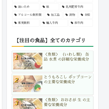
油いため
根
乳用肥育牛肉
アルコール飲料類
加工品
漬物
全粒
果実飲料
輸入牛肉
和牛肉
【注目の食品】全てのカテゴリ
＜魚類＞ （いわし類） 缶
詰 水煮 の詳細な栄養成分
とうもろこし ポップコーン
の主要な栄養成分
＜魚類＞ おおさが 生 の主
要な栄養成分