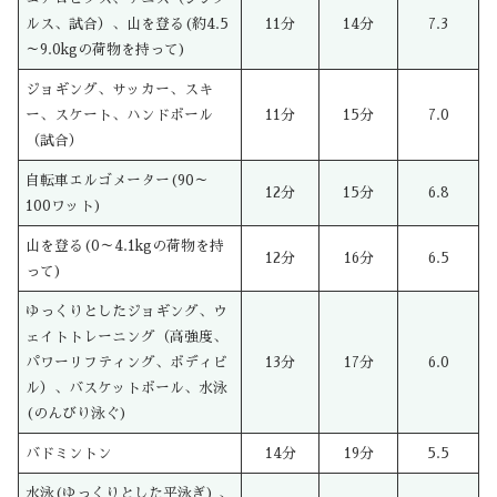
ルス、試合）、山を登る(約4.5
11分
14分
7.3
～9.0kgの荷物を持って)
ジョギング、サッカー、スキ
ー、スケート、ハンドボール
11分
15分
7.0
（試合）
自転車エルゴメーター(90～
12分
15分
6.8
100ワット)
山を登る(0～4.1kgの荷物を持
12分
16分
6.5
って)
ゆっくりとしたジョギング、ウ
ェイトトレーニング（高強度、
パワーリフティング、ボディビ
13分
17分
6.0
ル）、バスケットボール、水泳
(のんびり泳ぐ)
バドミントン
14分
19分
5.5
水泳(ゆっくりとした平泳ぎ) 、