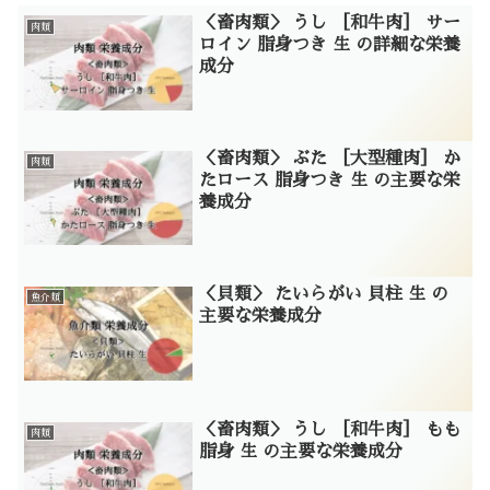
＜畜肉類＞ うし ［和牛肉］ サー
肉類
ロイン 脂身つき 生 の詳細な栄養
成分
＜畜肉類＞ ぶた ［大型種肉］ か
肉類
たロース 脂身つき 生 の主要な栄
養成分
＜貝類＞ たいらがい 貝柱 生 の
魚介類
主要な栄養成分
＜畜肉類＞ うし ［和牛肉］ もも
肉類
脂身 生 の主要な栄養成分