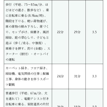
歩行（平地、75～85m/分、ほ
どほどの速さ、散歩など）、楽
に自転車に乗る(8.9km/時)、
階段を下りる、軽い荷物運び、
車の荷物の積み下ろし、荷づく
り、モップがけ、床磨き、風呂
22分
29分
3.5
掃除、庭の草むしり、子どもと
遊ぶ（歩く/走る、中強度）、
車椅子を押す、釣り(全般) 、ス
クーター（原付）・オートバイ
の運転
カーペット掃き、フロア掃き、
掃除機、電気関係の仕事：配線
24分
31分
3.3
工事、身体の動きを伴うスポー
ツ観戦
普通歩行（平地、67m/分、犬
を連れて）、電動アシスト付き
自転車に乗る、家財道具の片付
26分
34分
3.0