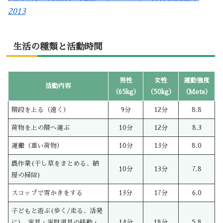
2013
生活の種類と活動時間
男性
女性
運動強度
活動内容
（65kg）
（50kg）
（Mets）
階段を上る（速く）
9分
12分
8.8
荷物を上の階へ運ぶ
10分
12分
8.3
運搬（重い荷物）
10分
13分
8.0
農作業(干し草をまとめる、納
10分
13分
7.8
屋の掃除)
スコップで雪かきをする
13分
17分
6.0
子どもと遊ぶ(歩く/走る、活発
に)、家具・家財道具の移動・
14分
18分
5.8