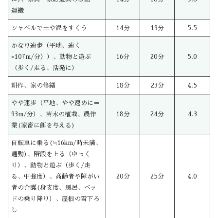
運搬
シャベルで土や泥をすくう
14分
19分
5.5
かなり速歩（平地、速く
=107m/分））、動物と遊ぶ
16分
20分
5.0
（歩く/走る、活発に）
耕作、家の修繕
18分
23分
4.5
やや速歩（平地、やや速めに＝
93m/分）、苗木の植栽、農作
18分
24分
4.3
業(家畜に餌を与える)
自転車に乗る(≒16km/時未満、
通勤)、階段を上る（ゆっく
り）、動物と遊ぶ（歩く/走
る、中強度）、高齢者や障がい
20分
25分
4.0
者の介護(身支度、風呂、ベッ
ドの乗り降り）、屋根の雪下ろ
し