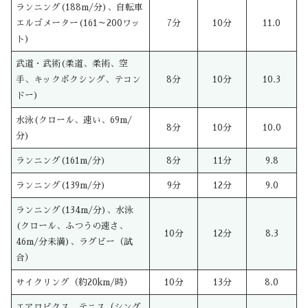
ランニング(188m/分)、自転車
エルゴメーター(161～200ワッ
7分
10分
11.0
ト)
武道・武術(柔道、柔術、空
手、キックボクシング、テコン
8分
10分
10.3
ドー)
水泳(クロール、速い、69m/
8分
10分
10.0
分)
ランニング(161m/分)
8分
11分
9.8
ランニング(139m/分)
9分
12分
9.0
ランニング(134m/分)、水泳
(クロール、ふつうの速さ、
10分
12分
8.3
46m/分未満)、ラグビー（試
合）
サイクリング（約20km/時）
10分
13分
8.0
エアロビクス、テニス（シング