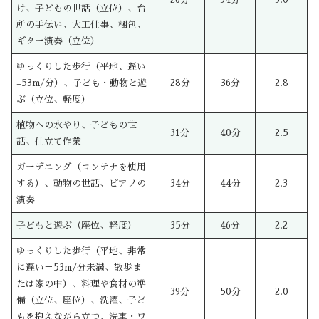
け、子どもの世話（立位）、台
所の手伝い、大工仕事、梱包、
ギター演奏（立位）
ゆっくりした歩行（平地、遅い
=53m/分）、子ども・動物と遊
28分
36分
2.8
ぶ（立位、軽度）
植物への水やり、子どもの世
31分
40分
2.5
話、仕立て作業
ガーデニング（コンテナを使用
する）、動物の世話、ピアノの
34分
44分
2.3
演奏
子どもと遊ぶ（座位、軽度）
35分
46分
2.2
ゆっくりした歩行（平地、非常
に遅い＝53m/分未満、散歩ま
たは家の中）、料理や食材の準
39分
50分
2.0
備（立位、座位）、洗濯、子ど
もを抱えながら立つ、洗車・ワ