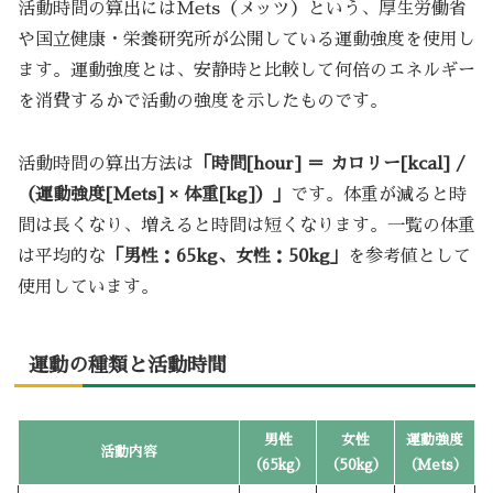
活動時間の算出にはMets（メッツ）という、厚生労働省
や国立健康・栄養研究所が公開している運動強度を使用し
ます。運動強度とは、安静時と比較して何倍のエネルギー
を消費するかで活動の強度を示したものです。
活動時間の算出方法は
「時間[hour] ＝ カロリー[kcal] /
（運動強度[Mets] × 体重[kg]）」
です。体重が減ると時
間は長くなり、増えると時間は短くなります。一覧の体重
は平均的な
「男性：65kg、女性：50kg」
を参考値として
使用しています。
運動の種類と活動時間
男性
女性
運動強度
活動内容
（65kg）
（50kg）
（Mets）