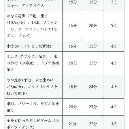
15分
19分
5.3
スキー、アクアビクス
かなり速歩（平地、速く
=107m/分）、野球、ソフトボ
16分
20分
5.0
ール、サーフィン、バレエ(モ
ダン、ジャズ)
水泳(ゆっくりとした背泳)
16分
21分
4.8
テニス(ダブルス、試合）、水
中歩行（中等度）、ラジオ体操
18分
23分
4.5
第２
やや速歩(平地、やや速めに
=93m/分)、ゴルフ（クラブを
18分
24分
4.3
担いで運ぶ）
卓球、パワーヨガ、ラジオ体操
20分
25分
4.0
第１
全身を使ったテレビゲーム（ス
21分
27分
3.8
ポーツ・ダンス）