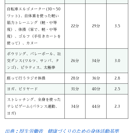
自転車エルゴメーター(30～50
ワット)、自体重を使った軽い
筋力トレーニング（軽・中等
22分
29分
3.5
度）、体操（家で、軽・中等
度）、ゴルフ（手引きカートを
使って）、カヌー
ボウリング、バレーボール、社
交ダンス(ワルツ、サンバ、タ
26分
34分
3.0
ンゴ)、ピラティス、太極拳
座って行うラジオ体操
28分
36分
2.8
ヨガ、ビリヤード
31分
40分
2.5
ストレッチング、全身を使った
テレビゲーム(バランス運動、
34分
44分
2.3
ヨガ)
出典：厚生労働省 健康づくりのための身体活動基準