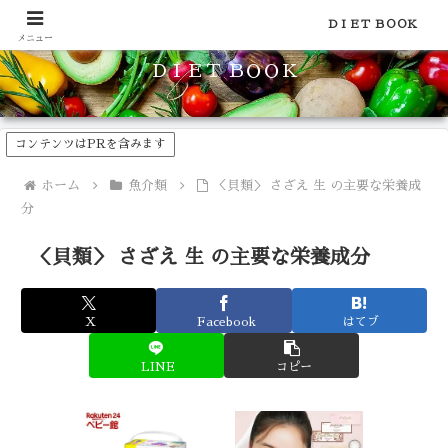
食品のカロリーや糖質などの栄養素がわかる！健康やダイエットに
ＤＩＥＴ ＢＯＯＫ
メニュー
ＤＩＥＴ ＢＯＯＫ
コンテンツはPRを含みます
ホーム
魚介類
＜貝類＞ さざえ 生 の主要な栄養成
分
＜貝類＞ さざえ 生 の主要な栄養成分
X
Facebook
はてブ
LINE
コピー