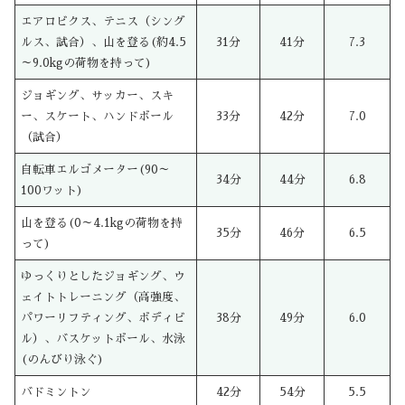
エアロビクス、テニス（シング
ルス、試合）、山を登る(約4.5
31分
41分
7.3
～9.0kgの荷物を持って)
ジョギング、サッカー、スキ
ー、スケート、ハンドボール
33分
42分
7.0
（試合）
自転車エルゴメーター(90～
34分
44分
6.8
100ワット)
山を登る(0～4.1kgの荷物を持
35分
46分
6.5
って)
ゆっくりとしたジョギング、ウ
ェイトトレーニング（高強度、
パワーリフティング、ボディビ
38分
49分
6.0
ル）、バスケットボール、水泳
(のんびり泳ぐ)
バドミントン
42分
54分
5.5