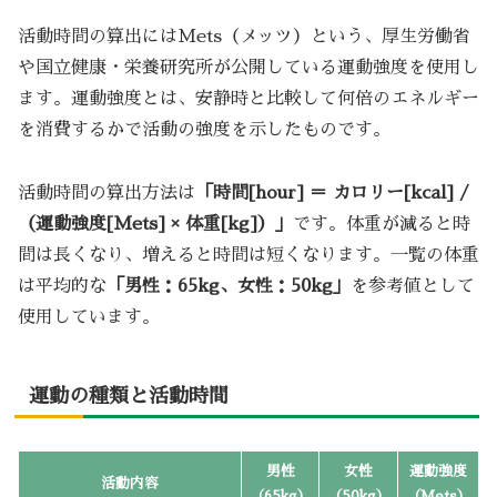
活動時間の算出にはMets（メッツ）という、厚生労働省
や国立健康・栄養研究所が公開している運動強度を使用し
ます。運動強度とは、安静時と比較して何倍のエネルギー
を消費するかで活動の強度を示したものです。
活動時間の算出方法は
「時間[hour] ＝ カロリー[kcal] /
（運動強度[Mets] × 体重[kg]）」
です。体重が減ると時
間は長くなり、増えると時間は短くなります。一覧の体重
は平均的な
「男性：65kg、女性：50kg」
を参考値として
使用しています。
運動の種類と活動時間
男性
女性
運動強度
活動内容
（65kg）
（50kg）
（Mets）