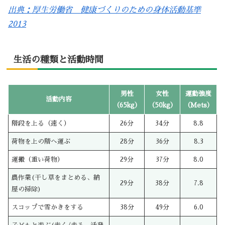
出典：厚生労働省 健康づくりのための身体活動基準
2013
生活の種類と活動時間
男性
女性
運動強度
活動内容
（65kg）
（50kg）
（Mets）
階段を上る（速く）
26分
34分
8.8
荷物を上の階へ運ぶ
28分
36分
8.3
運搬（重い荷物）
29分
37分
8.0
農作業(干し草をまとめる、納
29分
38分
7.8
屋の掃除)
スコップで雪かきをする
38分
49分
6.0