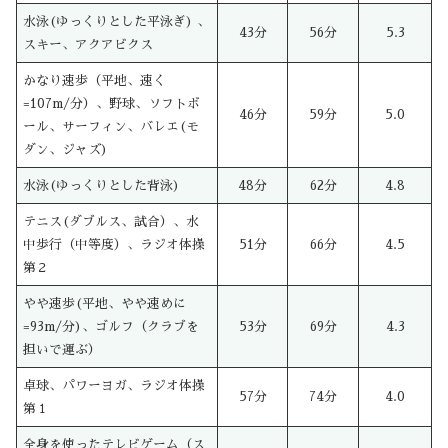
水泳(ゆっくりとした平泳ぎ) 、
43分
56分
5.3
スキー、アクアビクス
かなり速歩（平地、速く
=107m/分）、野球、ソフトボ
46分
59分
5.0
ール、サーフィン、バレエ(モ
ダン、ジャズ)
水泳(ゆっくりとした背泳)
48分
62分
4.8
テニス(ダブルス、試合）、水
中歩行（中等度）、ラジオ体操
51分
66分
4.5
第２
やや速歩(平地、やや速めに
=93m/分)、ゴルフ（クラブを
53分
69分
4.3
担いで運ぶ）
卓球、パワーヨガ、ラジオ体操
57分
74分
4.0
第１
全身を使ったテレビゲーム（ス