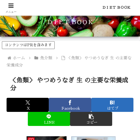
食品のカロリーや糖質などの栄養素がわかる！健康やダイエットに
ＤＩＥＴ ＢＯＯＫ
メニュー
ＤＩＥＴ ＢＯＯＫ
コンテンツはPRを含みます
ホーム
魚介類
＜魚類＞ やつめうなぎ 生 の主要な
栄養成分
＜魚類＞ やつめうなぎ 生 の主要な栄養成
分
X
Facebook
はてブ
LINE
コピー