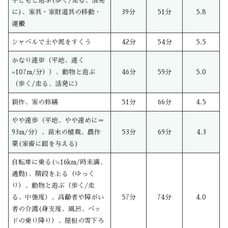
子どもと遊ぶ(歩く/走る、活発
に)、家具・家財道具の移動・
39分
51分
5.8
運搬
シャベルで土や泥をすくう
42分
54分
5.5
かなり速歩（平地、速く
=107m/分））、動物と遊ぶ
46分
59分
5.0
（歩く/走る、活発に）
耕作、家の修繕
51分
66分
4.5
やや速歩（平地、やや速めに＝
93m/分）、苗木の植栽、農作
53分
69分
4.3
業(家畜に餌を与える)
自転車に乗る(≒16km/時未満、
通勤)、階段を上る（ゆっく
り）、動物と遊ぶ（歩く/走
る、中強度）、高齢者や障がい
57分
74分
4.0
者の介護(身支度、風呂、ベッ
ドの乗り降り）、屋根の雪下ろ