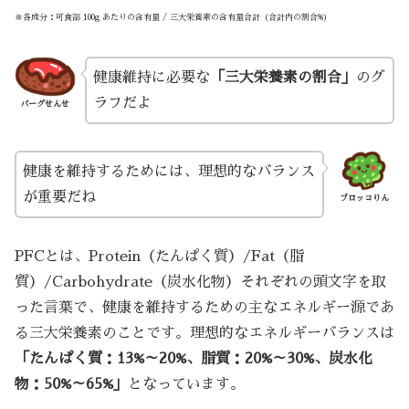
※各成分：可食部 100g あたりの含有量 / 三大栄養素の含有量合計（合計内の割合%）
健康維持に必要な
「三大栄養素の割合」
のグ
ラフだよ
バーグせんせ
健康を維持するためには、理想的なバランス
が重要だね
ブロッコりん
PFCとは、Protein（たんぱく質）/Fat（脂
質）/Carbohydrate（炭水化物）それぞれの頭文字を取
った言葉で、健康を維持するための主なエネルギー源であ
る三大栄養素のことです。理想的なエネルギーバランスは
「たんぱく質：13%～20%、脂質：20%～30%、炭水化
物：50%～65%」
となっています。