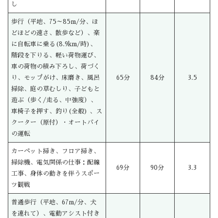
し
歩行（平地、75～85m/分、ほ
どほどの速さ、散歩など）、楽
に自転車に乗る(8.9km/時)、
階段を下りる、軽い荷物運び、
車の荷物の積み下ろし、荷づく
り、モップがけ、床磨き、風呂
65分
84分
3.5
掃除、庭の草むしり、子どもと
遊ぶ（歩く/走る、中強度）、
車椅子を押す、釣り(全般) 、ス
クーター（原付）・オートバイ
の運転
カーペット掃き、フロア掃き、
掃除機、電気関係の仕事：配線
69分
90分
3.3
工事、身体の動きを伴うスポー
ツ観戦
普通歩行（平地、67m/分、犬
を連れて）、電動アシスト付き