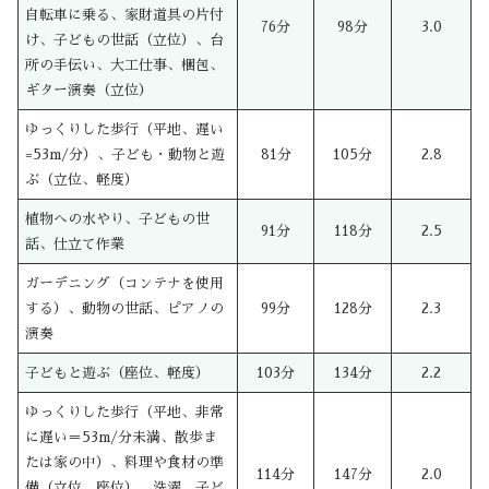
自転車に乗る、家財道具の片付
76分
98分
3.0
け、子どもの世話（立位）、台
所の手伝い、大工仕事、梱包、
ギター演奏（立位）
ゆっくりした歩行（平地、遅い
=53m/分）、子ども・動物と遊
81分
105分
2.8
ぶ（立位、軽度）
植物への水やり、子どもの世
91分
118分
2.5
話、仕立て作業
ガーデニング（コンテナを使用
する）、動物の世話、ピアノの
99分
128分
2.3
演奏
子どもと遊ぶ（座位、軽度）
103分
134分
2.2
ゆっくりした歩行（平地、非常
に遅い＝53m/分未満、散歩ま
たは家の中）、料理や食材の準
114分
147分
2.0
備（立位、座位）、洗濯、子ど