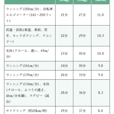
ランニング(188m/分)、自転車
エルゴメーター(161～200ワッ
21分
27分
11.0
ト)
武道・武術(柔道、柔術、空
手、キックボクシング、テコン
22分
29分
10.3
ドー)
水泳(クロール、速い、69m/
23分
30分
10.0
分)
ランニング(161m/分)
24分
30分
9.8
ランニング(139m/分)
26分
33分
9.0
ランニング(134m/分)、水泳
(クロール、ふつうの速さ、
28分
36分
8.3
46m/分未満)、ラグビー（試
合）
サイクリング（約20km/時）
29分
37分
8.0