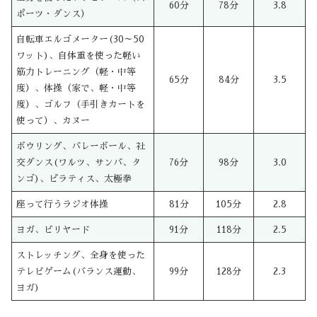
60分
78分
3.8
ポーツ・ダンス）
自転車エルゴメーター(30～50
ワット)、自体重を使った軽い
筋力トレーニング（軽・中等
65分
84分
3.5
度）、体操（家で、軽・中等
度）、ゴルフ（手引きカートを
使って）、カヌー
ボウリング、バレーボール、社
交ダンス(ワルツ、サンバ、タ
76分
98分
3.0
ンゴ)、ピラティス、太極拳
座って行うラジオ体操
81分
105分
2.8
ヨガ、ビリヤード
91分
118分
2.5
ストレッチング、全身を使った
テレビゲーム(バランス運動、
99分
128分
2.3
ヨガ)