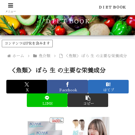
食品のカロリーや糖質などの栄養素がわかる！健康やダイエットに
ＤＩＥＴ ＢＯＯＫ
メニュー
ＤＩＥＴ ＢＯＯＫ
コンテンツはPRを含みます
ホーム
魚介類
＜魚類＞ ぼら 生 の主要な栄養成分
＜魚類＞ ぼら 生 の主要な栄養成分
X
Facebook
はてブ
LINE
コピー