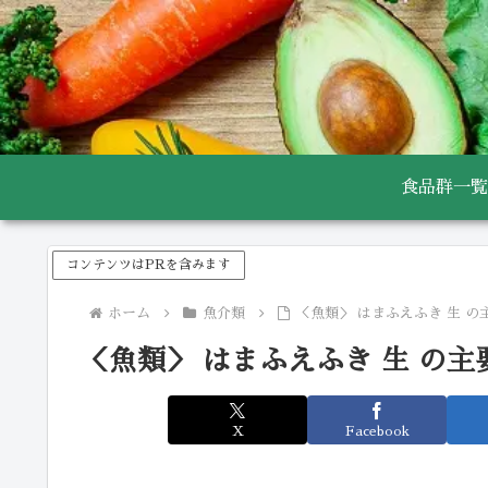
食品群一覧
コンテンツはPRを含みます
ホーム
魚介類
＜魚類＞ はまふえふき 生 
＜魚類＞ はまふえふき 生 の
X
Facebook