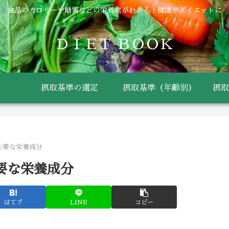
食品のカロリーや糖質などの栄養素がわかる！健康やダイエットに
ＤＩＥＴ ＢＯＯＫ
摂取基準の選定
摂取基準（年齢別）
摂取
の主要な栄養成分
主要な栄養成分
はてブ
LINE
コピー