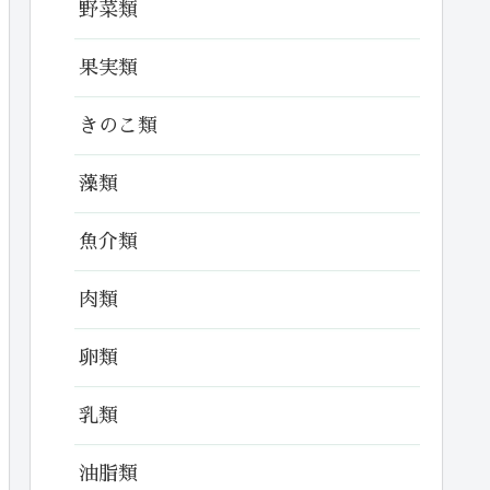
野菜類
果実類
きのこ類
藻類
魚介類
肉類
卵類
乳類
油脂類