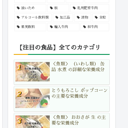
油いため
根
乳用肥育牛肉
アルコール飲料類
加工品
漬物
全粒
果実飲料
輸入牛肉
和牛肉
【注目の食品】全てのカテゴリ
＜魚類＞ （いわし類） 缶
詰 水煮 の詳細な栄養成分
とうもろこし ポップコーン
の主要な栄養成分
＜魚類＞ おおさが 生 の主
要な栄養成分