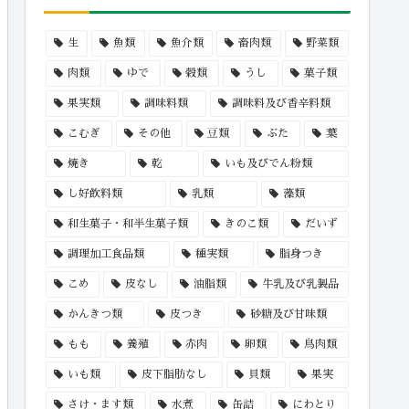
生
魚類
魚介類
畜肉類
野菜類
肉類
ゆで
穀類
うし
菓子類
果実類
調味料類
調味料及び香辛料類
こむぎ
その他
豆類
ぶた
葉
焼き
乾
いも及びでん粉類
し好飲料類
乳類
藻類
和生菓子・和半生菓子類
きのこ類
だいず
調理加工食品類
種実類
脂身つき
こめ
皮なし
油脂類
牛乳及び乳製品
かんきつ類
皮つき
砂糖及び甘味類
もも
養殖
赤肉
卵類
鳥肉類
いも類
皮下脂肪なし
貝類
果実
さけ・ます類
水煮
缶詰
にわとり