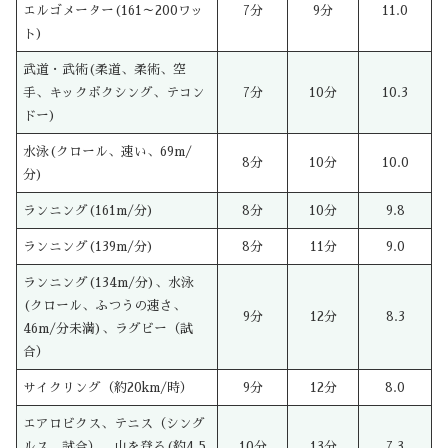
エルゴメーター(161～200ワッ
7分
9分
11.0
ト)
武道・武術(柔道、柔術、空
手、キックボクシング、テコン
7分
10分
10.3
ドー)
水泳(クロール、速い、69m/
8分
10分
10.0
分)
ランニング(161m/分)
8分
10分
9.8
ランニング(139m/分)
8分
11分
9.0
ランニング(134m/分)、水泳
(クロール、ふつうの速さ、
9分
12分
8.3
46m/分未満)、ラグビー（試
合）
サイクリング（約20km/時）
9分
12分
8.0
エアロビクス、テニス（シング
ルス、試合）、山を登る(約4.5
10分
13分
7.3