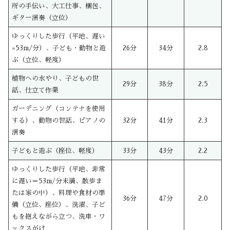
所の手伝い、大工仕事、梱包、
ギター演奏（立位）
ゆっくりした歩行（平地、遅い
=53m/分）、子ども・動物と遊
26分
34分
2.8
ぶ（立位、軽度）
植物への水やり、子どもの世
29分
38分
2.5
話、仕立て作業
ガーデニング（コンテナを使用
する）、動物の世話、ピアノの
32分
41分
2.3
演奏
子どもと遊ぶ（座位、軽度）
33分
43分
2.2
ゆっくりした歩行（平地、非常
に遅い＝53m/分未満、散歩ま
たは家の中）、料理や食材の準
36分
47分
2.0
備（立位、座位）、洗濯、子ど
もを抱えながら立つ、洗車・ワ
ックスがけ