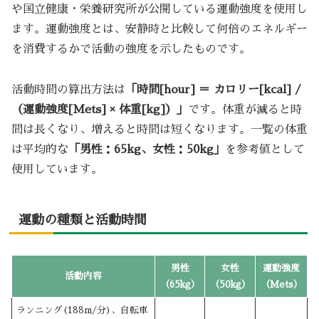
や国立健康・栄養研究所が公開している運動強度を使用し
ます。運動強度とは、安静時と比較して何倍のエネルギー
を消費するかで活動の強度を示したものです。
活動時間の算出方法は
「時間[hour] ＝ カロリー[kcal] /
（運動強度[Mets] × 体重[kg]）」
です。体重が減ると時
間は長くなり、増えると時間は短くなります。一覧の体重
は平均的な
「男性：65kg、女性：50kg」
を参考値として
使用しています。
運動の種類と活動時間
男性
女性
運動強度
活動内容
（65kg）
（50kg）
（Mets）
ランニング(188m/分)、自転車