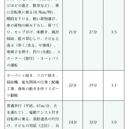
どほどの速さ、散歩など）、楽
に自転車に乗る(8.9km/時)、
階段を下りる、軽い荷物運び、
車の荷物の積み下ろし、荷づく
り、モップがけ、床磨き、風呂
21分
27分
3.5
掃除、庭の草むしり、子どもと
遊ぶ（歩く/走る、中強度）、
車椅子を押す、釣り(全般) 、ス
クーター（原付）・オートバイ
の運転
カーペット掃き、フロア掃き、
掃除機、電気関係の仕事：配線
22分
29分
3.3
工事、身体の動きを伴うスポー
ツ観戦
普通歩行（平地、67m/分、犬
を連れて）、電動アシスト付き
自転車に乗る、家財道具の片付
24分
32分
3.0
け、子どもの世話（立位）、台