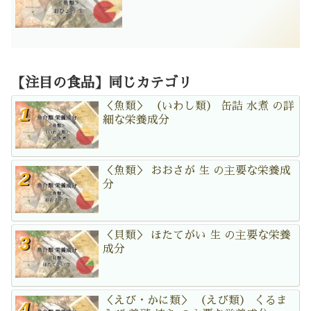
【注目の食品】同じカテゴリ
＜魚類＞ （いわし類） 缶詰 水煮 の詳
細な栄養成分
＜魚類＞ おおさが 生 の主要な栄養成
分
＜貝類＞ ほたてがい 生 の主要な栄養
成分
＜えび・かに類＞ （えび類） くるま