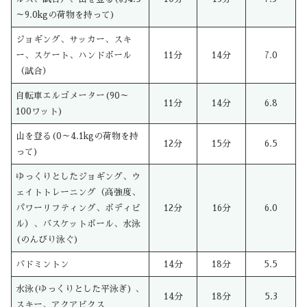
～9.0kgの荷物を持って)
ジョギング、サッカー、スキ
ー、スケート、ハンドボール
11分
14分
7.0
（試合）
自転車エルゴメーター(90～
11分
14分
6.8
100ワット)
山を登る(0～4.1kgの荷物を持
12分
15分
6.5
って)
ゆっくりとしたジョギング、ウ
ェイトトレーニング（高強度、
パワーリフティング、ボディビ
12分
16分
6.0
ル）、バスケットボール、水泳
(のんびり泳ぐ)
バドミントン
14分
18分
5.5
水泳(ゆっくりとした平泳ぎ) 、
14分
18分
5.3
スキー、アクアビクス