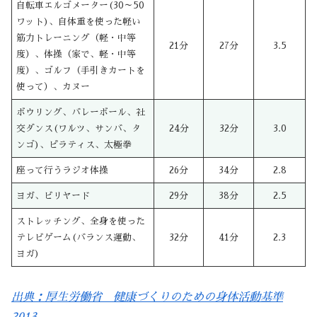
自転車エルゴメーター(30～50
ワット)、自体重を使った軽い
筋力トレーニング（軽・中等
21分
27分
3.5
度）、体操（家で、軽・中等
度）、ゴルフ（手引きカートを
使って）、カヌー
ボウリング、バレーボール、社
交ダンス(ワルツ、サンバ、タ
24分
32分
3.0
ンゴ)、ピラティス、太極拳
座って行うラジオ体操
26分
34分
2.8
ヨガ、ビリヤード
29分
38分
2.5
ストレッチング、全身を使った
テレビゲーム(バランス運動、
32分
41分
2.3
ヨガ)
出典：厚生労働省 健康づくりのための身体活動基準
2013