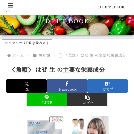
食品のカロリーや糖質などの栄養素がわかる！健康やダイエットに
ＤＩＥＴ ＢＯＯＫ
メニュー
ＤＩＥＴ ＢＯＯＫ
コンテンツはPRを含みます
ホーム
魚介類
＜魚類＞ はぜ 生 の主要な栄養成分
＜魚類＞ はぜ 生 の主要な栄養成分
X
Facebook
はてブ
LINE
コピー