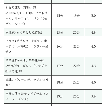
かなり速歩（平地、速く
=107m/分）、野球、ソフトボ
15分
19分
5.0
ール、サーフィン、バレエ(モ
ダン、ジャズ)
水泳(ゆっくりとした背泳)
15分
20分
4.8
テニス(ダブルス、試合）、水
中歩行（中等度）、ラジオ体操
16分
21分
4.5
第２
やや速歩(平地、やや速めに
=93m/分)、ゴルフ（クラブを
17分
22分
4.3
担いで運ぶ）
卓球、パワーヨガ、ラジオ体操
18分
24分
4.0
第１
全身を使ったテレビゲーム（ス
19分
25分
3.8
ポーツ・ダンス）