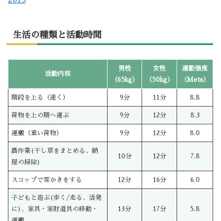
生活の種類と活動時間
男性
女性
運動強度
活動内容
（65kg）
（50kg）
（Mets）
階段を上る（速く）
9分
11分
8.8
荷物を上の階へ運ぶ
9分
12分
8.3
運搬（重い荷物）
9分
12分
8.0
農作業(干し草をまとめる、納
10分
12分
7.8
屋の掃除)
スコップで雪かきをする
12分
16分
6.0
子どもと遊ぶ(歩く/走る、活発
に)、家具・家財道具の移動・
13分
17分
5.8
運搬