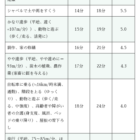
シャベルで土や泥をすくう
14分
18分
5.5
かなり速歩（平地、速く
=107m/分））、動物と遊ぶ
15分
19分
5.0
（歩く/走る、活発に）
耕作、家の修繕
16分
21分
4.5
やや速歩（平地、やや速めに＝
93m/分）、苗木の植栽、農作
17分
22分
4.3
業(家畜に餌を与える)
自転車に乗る(≒16km/時未満、
通勤)、階段を上る（ゆっく
り）、動物と遊ぶ（歩く/走
る、中強度）、高齢者や障がい
18分
24分
4.0
者の介護(身支度、風呂、ベッ
ドの乗り降り）、屋根の雪下ろ
し
歩行（平地、75～85m/分、ほ