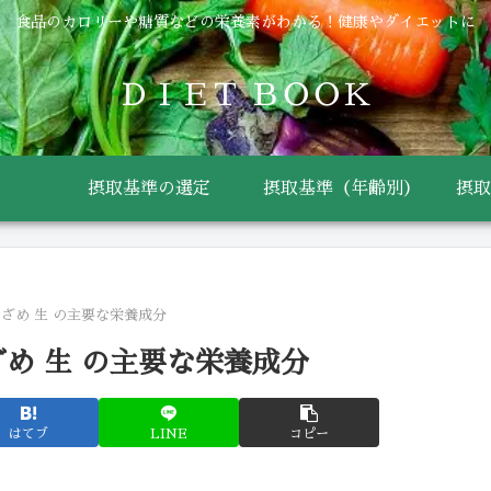
食品のカロリーや糖質などの栄養素がわかる！健康やダイエットに
ＤＩＥＴ ＢＯＯＫ
摂取基準の選定
摂取基準（年齢別）
摂取
りざめ 生 の主要な栄養成分
ざめ 生 の主要な栄養成分
はてブ
LINE
コピー