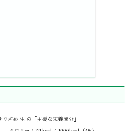
きりざめ 生 の「主要な栄養成分」
カロリー：79kcal / 2000kcal（4%）