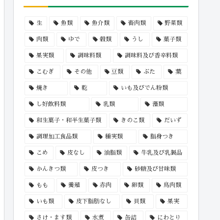
生
魚類
魚介類
畜肉類
野菜類
肉類
ゆで
穀類
うし
菓子類
果実類
調味料類
調味料及び香辛料類
こむぎ
その他
豆類
ぶた
葉
焼き
乾
いも及びでん粉類
し好飲料類
乳類
藻類
和生菓子・和半生菓子類
きのこ類
だいず
調理加工食品類
種実類
脂身つき
こめ
皮なし
油脂類
牛乳及び乳製品
かんきつ類
皮つき
砂糖及び甘味類
もも
養殖
赤肉
卵類
鳥肉類
いも類
皮下脂肪なし
貝類
果実
さけ・ます類
水煮
缶詰
にわとり