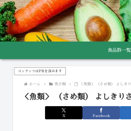
食品群一覧
コンテンツはPRを含みます
ホーム
魚介類
＜魚類＞ （さめ類） よしき
＜魚類＞ （さめ類） よしきり
X
Facebook