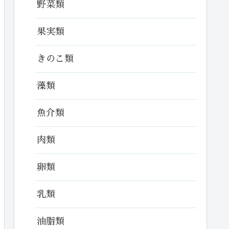
野菜類
果実類
きのこ類
藻類
魚介類
肉類
卵類
乳類
油脂類