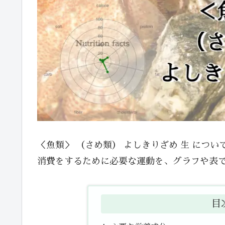
＜魚類＞ （さめ類） よしきりざめ 生 につ
消費をするために必要な運動を、グラフや表
目