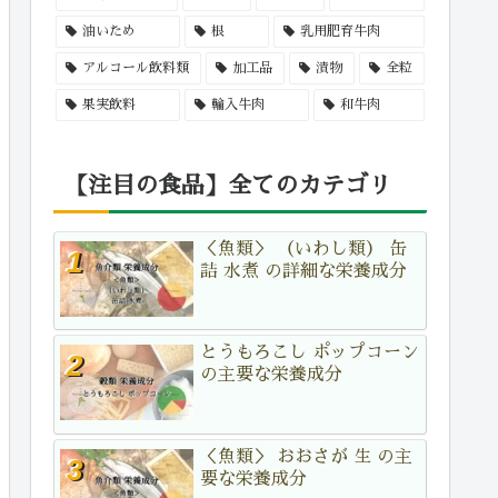
油いため
根
乳用肥育牛肉
アルコール飲料類
加工品
漬物
全粒
果実飲料
輸入牛肉
和牛肉
【注目の食品】全てのカテゴリ
＜魚類＞ （いわし類） 缶
詰 水煮 の詳細な栄養成分
とうもろこし ポップコーン
の主要な栄養成分
＜魚類＞ おおさが 生 の主
要な栄養成分