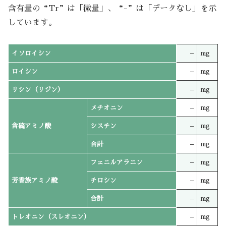
含有量の“Tr”は「微量」、“-”は「データなし」を示
しています。
イソロイシン
–
mg
ロイシン
–
mg
リシン（リジン）
–
mg
メチオニン
–
mg
含硫アミノ酸
シスチン
–
mg
合計
–
mg
フェニルアラニン
–
mg
芳香族アミノ酸
チロシン
–
mg
合計
–
mg
トレオニン（スレオニン）
–
mg