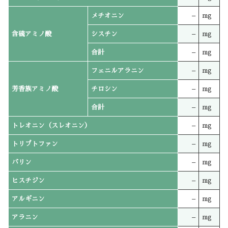
メチオニン
–
mg
含硫アミノ酸
シスチン
–
mg
合計
–
mg
フェニルアラニン
–
mg
芳香族アミノ酸
チロシン
–
mg
合計
–
mg
トレオニン（スレオニン）
–
mg
トリプトファン
–
mg
バリン
–
mg
ヒスチジン
–
mg
アルギニン
–
mg
アラニン
–
mg