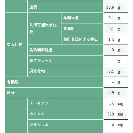
脂質
10.6
g
単糖当量
0.1
g
利用可能炭水化
質量計
0.1
g
物
差引き法による算出
1.4
g
炭水化物
食物繊維総量
0
g
糖アルコール
–
g
炭水化物
0.1
g
有機酸
–
g
灰分
0.9
g
ナトリウム
54
mg
カリウム
320
mg
カルシウム
4
mg