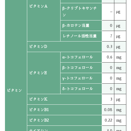
ビタミンA
β-クリプトキサンチ
–
μg
ン
β-カロテン当量
0
μg
レチノール活性当量
7
μg
ビタミンD
0.3
μg
α-トコフェロール
0.6
mg
β-トコフェロール
0
mg
ビタミンE
γ-トコフェロール
0
mg
δ-トコフェロール
0
mg
ビタミン
ビタミンK
3
μg
ビタミンB1
0.08
mg
ビタミンB2
0.22
mg
ナイアシン
3.0
mg