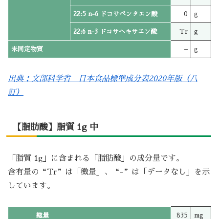
22:5 n-6 ドコサペンタエン酸
0
g
22:6 n-3 ドコサヘキサエン酸
Tr
g
未同定物質
–
g
出典：文部科学省 日本食品標準成分表2020年版（八
訂）
【脂肪酸】脂質 1g 中
「脂質 1g」に含まれる「脂肪酸」の成分量です。
含有量の“Tr”は「微量」、“-”は「データなし」を示
しています。
総量
835
mg