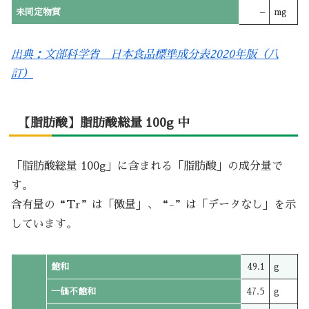
未同定物質
–
mg
出典：文部科学省 日本食品標準成分表2020年版（八
訂）
【脂肪酸】脂肪酸総量 100g 中
「脂肪酸総量 100g」に含まれる「脂肪酸」の成分量で
す。
含有量の“Tr”は「微量」、“-”は「データなし」を示
しています。
飽和
49.1
g
一価不飽和
47.5
g