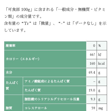
「可食部 100g」に含まれる「一般成分・無機質・ビタミ
ン類」の成分量です。
含有量の“Tr”は「微量」、“-”は「データなし」を示
しています。
廃棄率
0
%
667
kJ
カロリー（エネルギー）
160
kcal
水分
69.4
g
アミノ酸組成によるたんぱく質
–
g
たんぱく
質
たんぱく質
19.0
g
脂肪酸のトリアシルグリセロール当量
9.3
g
脂質
コレステロール
59
mg