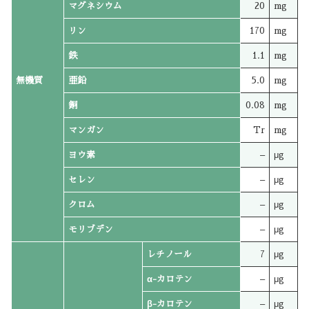
マグネシウム
20
mg
リン
170
mg
鉄
1.1
mg
無機質
亜鉛
5.0
mg
銅
0.08
mg
マンガン
Tr
mg
ヨウ素
–
μg
セレン
–
μg
クロム
–
μg
モリブデン
–
μg
レチノール
7
μg
α-カロテン
–
μg
β-カロテン
–
μg