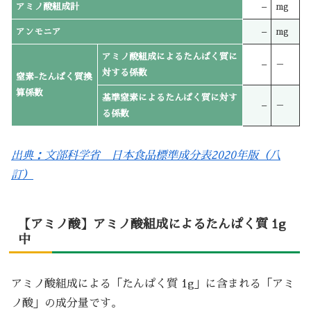
アミノ酸組成計
–
mg
アンモニア
–
mg
アミノ酸組成によるたんぱく質に
–
－
対する係数
窒素-たんぱく質換
算係数
基準窒素によるたんぱく質に対す
–
－
る係数
出典：文部科学省 日本食品標準成分表2020年版（八
訂）
【アミノ酸】アミノ酸組成によるたんぱく質 1g
中
アミノ酸組成による「たんぱく質 1g」に含まれる「アミ
ノ酸」の成分量です。