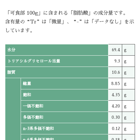
「可食部 100g」に含まれる「脂肪酸」の成分量です。
含有量の“Tr”は「微量」、“-”は「データなし」を示
しています。
水分
69.4
g
トリアシルグリセロール当量
9.3
g
脂質
10.6
g
総量
8.85
g
飽和
4.35
g
一価不飽和
4.20
g
多価不飽和
0.30
g
n-3系多価不飽和
0.12
g
n-6系多価不飽和
0.18
g