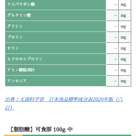
アスパラギン酸
–
mg
グルタミン酸
–
mg
グリシン
–
mg
プロリン
–
mg
セリン
–
mg
ヒドロキシプロリン
–
mg
アミノ酸組成計
–
mg
アンモニア
–
mg
出典：文部科学省 日本食品標準成分表2020年版（八
訂）
【脂肪酸】可食部 100g 中