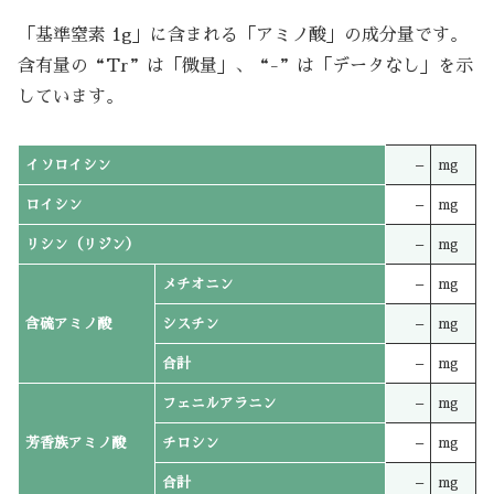
「基準窒素 1g」に含まれる「アミノ酸」の成分量です。
含有量の“Tr”は「微量」、“-”は「データなし」を示
しています。
イソロイシン
–
mg
ロイシン
–
mg
リシン（リジン）
–
mg
メチオニン
–
mg
含硫アミノ酸
シスチン
–
mg
合計
–
mg
フェニルアラニン
–
mg
芳香族アミノ酸
チロシン
–
mg
合計
–
mg