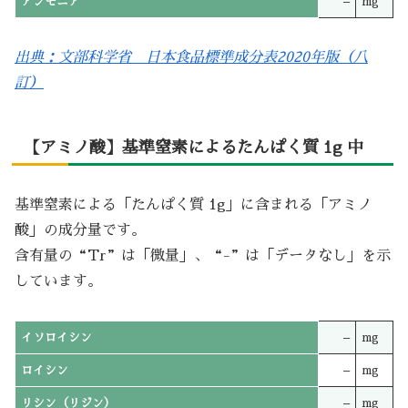
アンモニア
–
mg
出典：文部科学省 日本食品標準成分表2020年版（八
訂）
【アミノ酸】基準窒素によるたんぱく質 1g 中
基準窒素による「たんぱく質 1g」に含まれる「アミノ
酸」の成分量です。
含有量の“Tr”は「微量」、“-”は「データなし」を示
しています。
イソロイシン
–
mg
ロイシン
–
mg
リシン（リジン）
–
mg