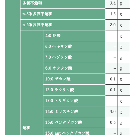
多価不飽和
3.4
g
n-3系多価不飽和
1.3
g
n-6系多価不飽和
2.0
g
4:0 酪酸
–
g
6:0 ヘキサン酸
–
g
7:0 ヘプタン酸
–
g
8:0 オクタン酸
–
g
10:0 デカン酸
0.1
g
12:0 ラウリン酸
0.1
g
13:0 トリデカン酸
–
g
14:0 ミリスチン酸
3.0
g
15:0 ペンタデカン酸
0.6
g
飽和
15:0 ant ペンタデカン酸
–
g