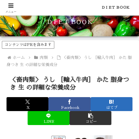
食品のカロリーや糖質などの栄養素がわかる！健康やダイエットに
ＤＩＥＴ ＢＯＯＫ
メニュー
ＤＩＥＴ ＢＯＯＫ
コンテンツはPRを含みます
ホーム
肉類
＜畜肉類＞ うし ［輸入牛肉］ かた 脂
身つき 生 の詳細な栄養成分
＜畜肉類＞ うし ［輸入牛肉］ かた 脂身つ
き 生 の詳細な栄養成分
X
Facebook
はてブ
LINE
コピー