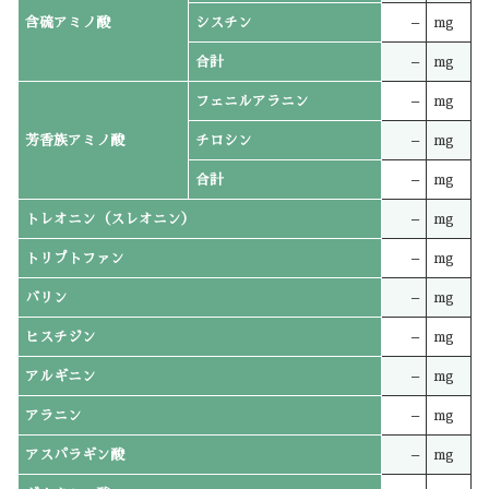
含硫アミノ酸
シスチン
–
mg
合計
–
mg
フェニルアラニン
–
mg
芳香族アミノ酸
チロシン
–
mg
合計
–
mg
トレオニン（スレオニン）
–
mg
トリプトファン
–
mg
バリン
–
mg
ヒスチジン
–
mg
アルギニン
–
mg
アラニン
–
mg
アスパラギン酸
–
mg