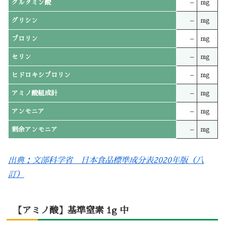
グルタミン酸
–
mg
グリシン
–
mg
プロリン
–
mg
セリン
–
mg
ヒドロキシプロリン
–
mg
アミノ酸組成計
–
mg
アンモニア
–
mg
剰余アンモニア
–
mg
出典：文部科学省 日本食品標準成分表2020年版（八
訂）
【アミノ酸】基準窒素 1g 中