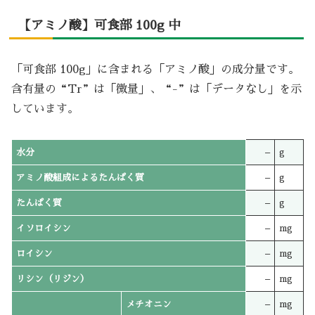
【アミノ酸】可食部 100g 中
「可食部 100g」に含まれる「アミノ酸」の成分量です。
含有量の“Tr”は「微量」、“-”は「データなし」を示
しています。
水分
–
g
アミノ酸組成によるたんぱく質
–
g
たんぱく質
–
g
イソロイシン
–
mg
ロイシン
–
mg
リシン（リジン）
–
mg
メチオニン
–
mg