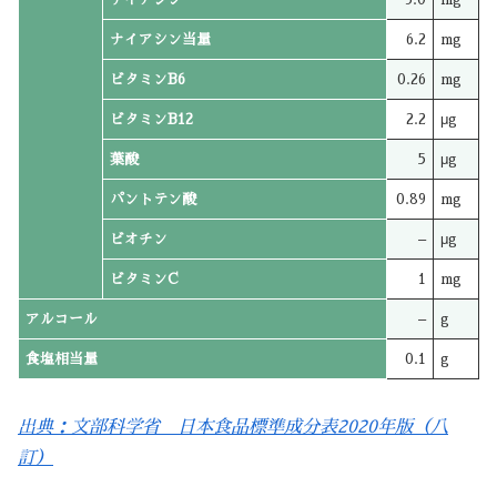
ナイアシン当量
6.2
mg
ビタミンB6
0.26
mg
ビタミンB12
2.2
μg
葉酸
5
μg
パントテン酸
0.89
mg
ビオチン
–
μg
ビタミンC
1
mg
アルコール
–
g
食塩相当量
0.1
g
出典：文部科学省 日本食品標準成分表2020年版（八
訂）