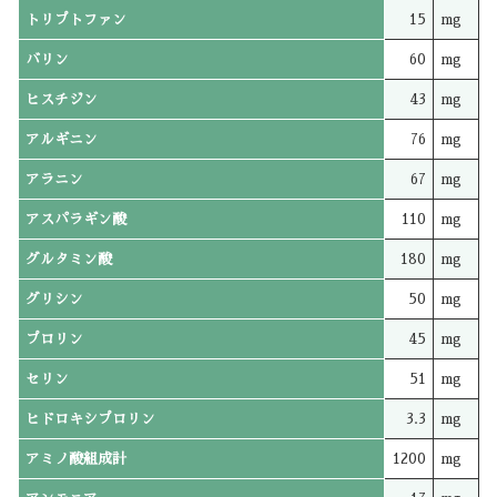
トリプトファン
15
mg
バリン
60
mg
ヒスチジン
43
mg
アルギニン
76
mg
アラニン
67
mg
アスパラギン酸
110
mg
グルタミン酸
180
mg
グリシン
50
mg
プロリン
45
mg
セリン
51
mg
ヒドロキシプロリン
3.3
mg
アミノ酸組成計
1200
mg