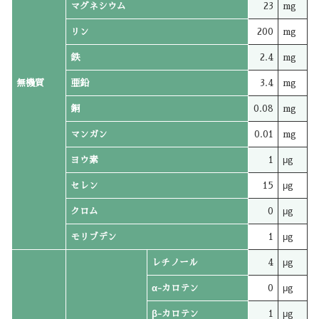
マグネシウム
23
mg
リン
200
mg
鉄
2.4
mg
無機質
亜鉛
3.4
mg
銅
0.08
mg
マンガン
0.01
mg
ヨウ素
1
μg
セレン
15
μg
クロム
0
μg
モリブデン
1
μg
レチノール
4
μg
α-カロテン
0
μg
β-カロテン
1
μg