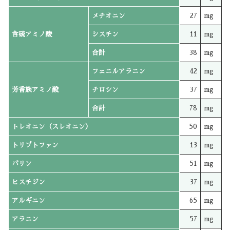
メチオニン
27
mg
含硫アミノ酸
シスチン
11
mg
合計
38
mg
フェニルアラニン
42
mg
芳香族アミノ酸
チロシン
37
mg
合計
78
mg
トレオニン（スレオニン）
50
mg
トリプトファン
13
mg
バリン
51
mg
ヒスチジン
37
mg
アルギニン
65
mg
アラニン
57
mg