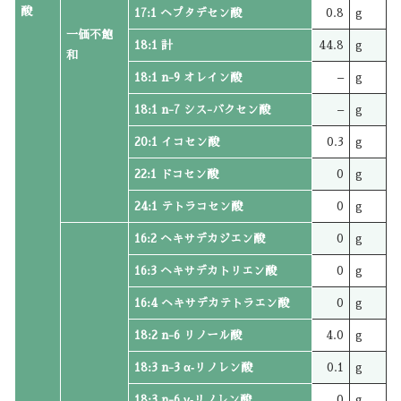
酸
17:1 ヘプタデセン酸
0.8
g
一価不飽
18:1 計
44.8
g
和
18:1 n-9 オレイン酸
–
g
18:1 n-7 シス-バクセン酸
–
g
20:1 イコセン酸
0.3
g
22:1 ドコセン酸
0
g
24:1 テトラコセン酸
0
g
16:2 ヘキサデカジエン酸
0
g
16:3 ヘキサデカトリエン酸
0
g
16:4 ヘキサデカテトラエン酸
0
g
18:2 n-6 リノール酸
4.0
g
18:3 n-3 α‐リノレン酸
0.1
g
18:3 n-6 γ‐リノレン酸
0
g