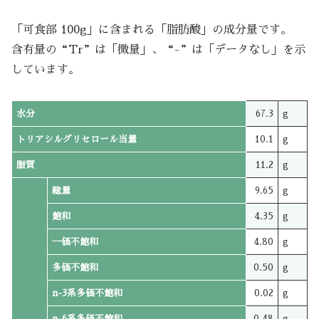
「可食部 100g」に含まれる「脂肪酸」の成分量です。
含有量の“Tr”は「微量」、“-”は「データなし」を示
しています。
水分
67.3
g
トリアシルグリセロール当量
10.1
g
脂質
11.2
g
総量
9.65
g
飽和
4.35
g
一価不飽和
4.80
g
多価不飽和
0.50
g
n-3系多価不飽和
0.02
g
n-6系多価不飽和
0.48
g