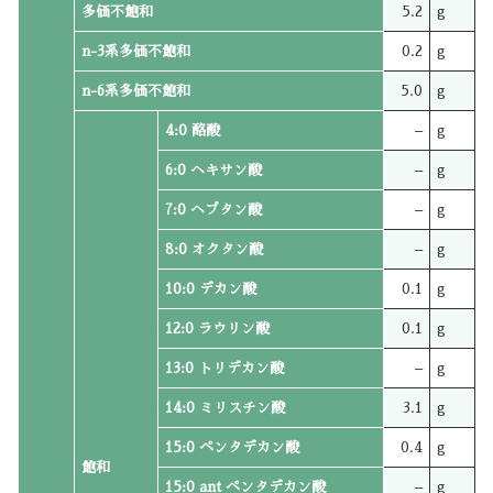
多価不飽和
5.2
g
n-3系多価不飽和
0.2
g
n-6系多価不飽和
5.0
g
4:0 酪酸
–
g
6:0 ヘキサン酸
–
g
7:0 ヘプタン酸
–
g
8:0 オクタン酸
–
g
10:0 デカン酸
0.1
g
12:0 ラウリン酸
0.1
g
13:0 トリデカン酸
–
g
14:0 ミリスチン酸
3.1
g
15:0 ペンタデカン酸
0.4
g
飽和
15:0 ant ペンタデカン酸
–
g