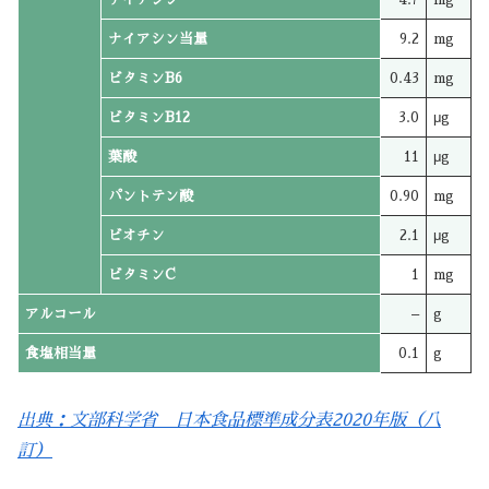
ナイアシン当量
9.2
mg
ビタミンB6
0.43
mg
ビタミンB12
3.0
μg
葉酸
11
μg
パントテン酸
0.90
mg
ビオチン
2.1
μg
ビタミンC
1
mg
アルコール
–
g
食塩相当量
0.1
g
出典：文部科学省 日本食品標準成分表2020年版（八
訂）