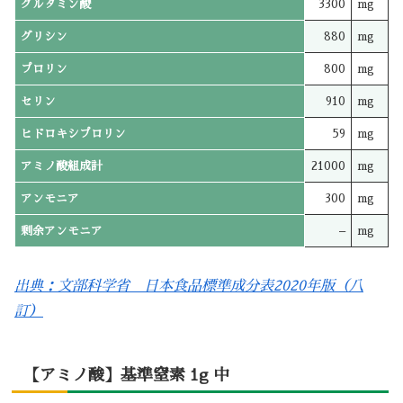
グルタミン酸
3300
mg
グリシン
880
mg
プロリン
800
mg
セリン
910
mg
ヒドロキシプロリン
59
mg
アミノ酸組成計
21000
mg
アンモニア
300
mg
剰余アンモニア
–
mg
出典：文部科学省 日本食品標準成分表2020年版（八
訂）
【アミノ酸】基準窒素 1g 中