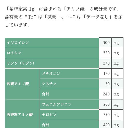
「基準窒素 1g」に含まれる「アミノ酸」の成分量です。
含有量の“Tr”は「微量」、“-”は「データなし」を示
しています。
イソロイシン
300
mg
ロイシン
520
mg
リシン（リジン）
570
mg
メチオニン
170
mg
含硫アミノ酸
シスチン
70
mg
合計
240
mg
フェニルアラニン
260
mg
芳香族アミノ酸
チロシン
230
mg
合計
490
mg