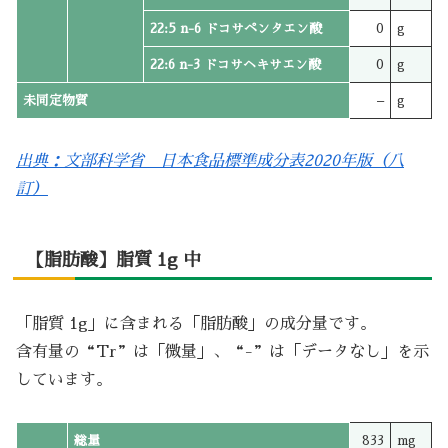
22:5 n-6 ドコサペンタエン酸
0
g
22:6 n-3 ドコサヘキサエン酸
0
g
未同定物質
–
g
出典：文部科学省 日本食品標準成分表2020年版（八
訂）
【脂肪酸】脂質 1g 中
「脂質 1g」に含まれる「脂肪酸」の成分量です。
含有量の“Tr”は「微量」、“-”は「データなし」を示
しています。
総量
833
mg