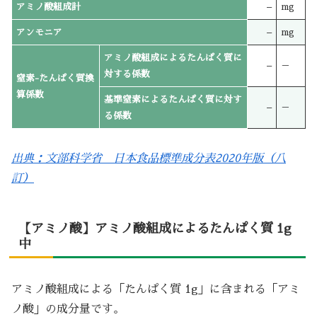
アミノ酸組成計
–
mg
アンモニア
–
mg
アミノ酸組成によるたんぱく質に
–
－
対する係数
窒素-たんぱく質換
算係数
基準窒素によるたんぱく質に対す
–
－
る係数
出典：文部科学省 日本食品標準成分表2020年版（八
訂）
【アミノ酸】アミノ酸組成によるたんぱく質 1g
中
アミノ酸組成による「たんぱく質 1g」に含まれる「アミ
ノ酸」の成分量です。