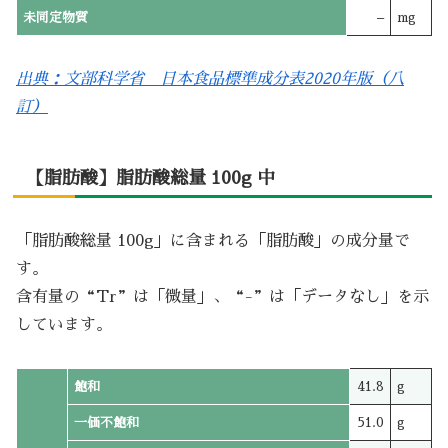
未同定物質
–
mg
出典：文部科学省 日本食品標準成分表2020年版（八
訂）
【脂肪酸】脂肪酸総量 100g 中
「脂肪酸総量 100g」に含まれる「脂肪酸」の成分量で
す。
含有量の“Tr”は「微量」、“-”は「データなし」を示
しています。
飽和
41.8
g
一価不飽和
51.0
g