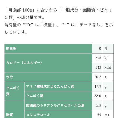
「可食部 100g」に含まれる「一般成分・無機質・ビタミ
ン類」の成分量です。
含有量の“Tr”は「微量」、“-”は「データなし」を示
しています。
廃棄率
0
%
596
kJ
カロリー（エネルギー）
142
kcal
水分
70.2
g
アミノ酸組成によるたんぱく質
17.9
g
たんぱく
質
たんぱく質
22.0
g
脂肪酸のトリアシルグリセロール当量
5.3
g
脂質
コレステロール
59
mg