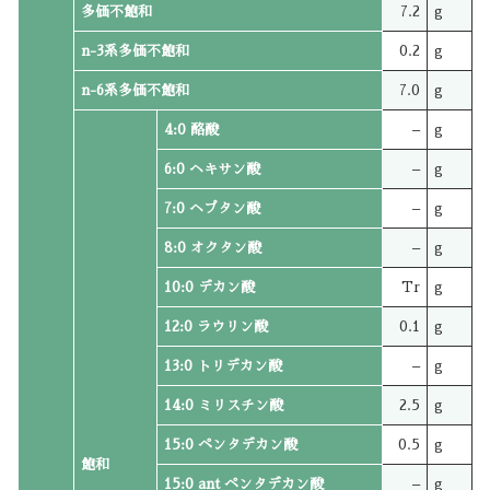
多価不飽和
7.2
g
n-3系多価不飽和
0.2
g
n-6系多価不飽和
7.0
g
4:0 酪酸
–
g
6:0 ヘキサン酸
–
g
7:0 ヘプタン酸
–
g
8:0 オクタン酸
–
g
10:0 デカン酸
Tr
g
12:0 ラウリン酸
0.1
g
13:0 トリデカン酸
–
g
14:0 ミリスチン酸
2.5
g
15:0 ペンタデカン酸
0.5
g
飽和
15:0 ant ペンタデカン酸
–
g