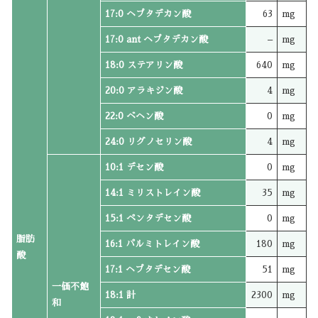
17:0 ヘプタデカン酸
63
mg
17:0 ant ヘプタデカン酸
–
mg
18:0 ステアリン酸
640
mg
20:0 アラキジン酸
4
mg
22:0 ベヘン酸
0
mg
24:0 リグノセリン酸
4
mg
10:1 デセン酸
0
mg
14:1 ミリストレイン酸
35
mg
15:1 ペンタデセン酸
0
mg
脂肪
16:1 パルミトレイン酸
180
mg
酸
17:1 ヘプタデセン酸
51
mg
一価不飽
18:1 計
2300
mg
和