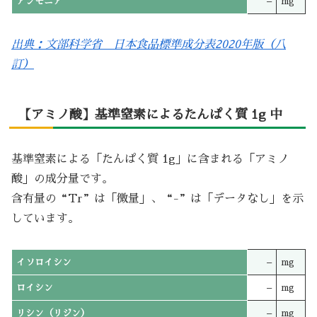
アンモニア
–
mg
出典：文部科学省 日本食品標準成分表2020年版（八
訂）
【アミノ酸】基準窒素によるたんぱく質 1g 中
基準窒素による「たんぱく質 1g」に含まれる「アミノ
酸」の成分量です。
含有量の“Tr”は「微量」、“-”は「データなし」を示
しています。
イソロイシン
–
mg
ロイシン
–
mg
リシン（リジン）
–
mg