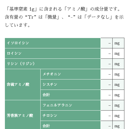
「基準窒素 1g」に含まれる「アミノ酸」の成分量です。
含有量の“Tr”は「微量」、“-”は「データなし」を示
しています。
イソロイシン
–
mg
ロイシン
–
mg
リシン（リジン）
–
mg
メチオニン
–
mg
含硫アミノ酸
シスチン
–
mg
合計
–
mg
フェニルアラニン
–
mg
芳香族アミノ酸
チロシン
–
mg
合計
–
mg