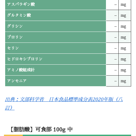
アスパラギン酸
–
mg
グルタミン酸
–
mg
グリシン
–
mg
プロリン
–
mg
セリン
–
mg
ヒドロキシプロリン
–
mg
アミノ酸組成計
–
mg
アンモニア
–
mg
出典：文部科学省 日本食品標準成分表2020年版（八
訂）
【脂肪酸】可食部 100g 中