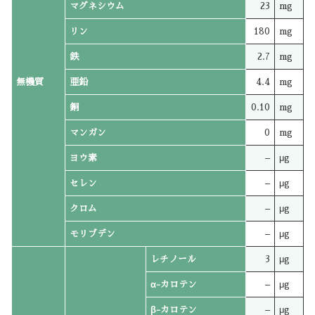
マグネシウム
23
mg
リン
180
mg
鉄
2.7
mg
無機質
亜鉛
4.4
mg
銅
0.10
mg
マンガン
0
mg
ヨウ素
–
μg
セレン
–
μg
クロム
–
μg
モリブデン
–
μg
レチノール
3
μg
α-カロテン
–
μg
β-カロテン
–
μg