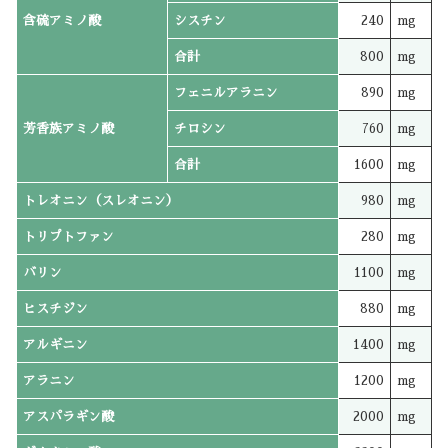
含硫アミノ酸
シスチン
240
mg
合計
800
mg
フェニルアラニン
890
mg
芳香族アミノ酸
チロシン
760
mg
合計
1600
mg
トレオニン（スレオニン）
980
mg
トリプトファン
280
mg
バリン
1100
mg
ヒスチジン
880
mg
アルギニン
1400
mg
アラニン
1200
mg
アスパラギン酸
2000
mg