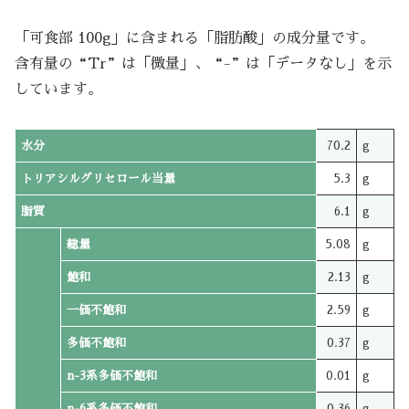
「可食部 100g」に含まれる「脂肪酸」の成分量です。
含有量の“Tr”は「微量」、“-”は「データなし」を示
しています。
水分
70.2
g
トリアシルグリセロール当量
5.3
g
脂質
6.1
g
総量
5.08
g
飽和
2.13
g
一価不飽和
2.59
g
多価不飽和
0.37
g
n-3系多価不飽和
0.01
g
n-6系多価不飽和
0.36
g