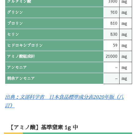
グルタミン酸
3300
mg
グリシン
910
mg
プロリン
810
mg
セリン
830
mg
ヒドロキシプロリン
59
mg
アミノ酸組成計
21000
mg
アンモニア
–
mg
剰余アンモニア
–
mg
出典：文部科学省 日本食品標準成分表2020年版（八
訂）
【アミノ酸】基準窒素 1g 中