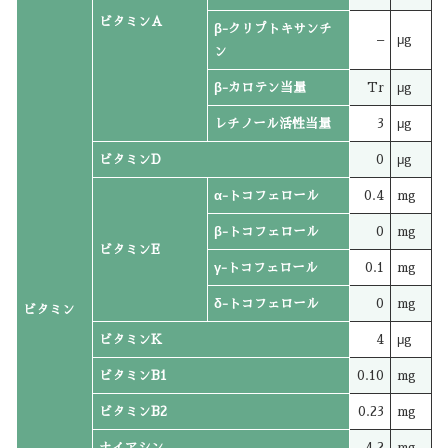
ビタミンA
β-クリプトキサンチ
–
μg
ン
β-カロテン当量
Tr
μg
レチノール活性当量
3
μg
ビタミンD
0
μg
α-トコフェロール
0.4
mg
β-トコフェロール
0
mg
ビタミンE
γ-トコフェロール
0.1
mg
δ-トコフェロール
0
mg
ビタミン
ビタミンK
4
μg
ビタミンB1
0.10
mg
ビタミンB2
0.23
mg
ナイアシン
4.2
mg