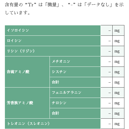
含有量の“Tr”は「微量」、“-”は「データなし」を示
しています。
イソロイシン
–
mg
ロイシン
–
mg
リシン（リジン）
–
mg
メチオニン
–
mg
含硫アミノ酸
シスチン
–
mg
合計
–
mg
フェニルアラニン
–
mg
芳香族アミノ酸
チロシン
–
mg
合計
–
mg
トレオニン（スレオニン）
–
mg