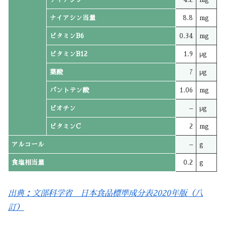
ナイアシン当量
8.8
mg
ビタミンB6
0.34
mg
ビタミンB12
1.9
μg
葉酸
7
μg
パントテン酸
1.06
mg
ビオチン
–
μg
ビタミンC
2
mg
アルコール
–
g
食塩相当量
0.2
g
出典：文部科学省 日本食品標準成分表2020年版（八
訂）