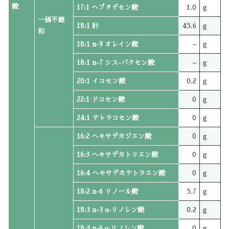
酸
17:1 ヘプタデセン酸
1.0
g
一価不飽
18:1 計
45.6
g
和
18:1 n-9 オレイン酸
–
g
18:1 n-7 シス-バクセン酸
–
g
20:1 イコセン酸
0.2
g
22:1 ドコセン酸
0
g
24:1 テトラコセン酸
0
g
16:2 ヘキサデカジエン酸
0
g
16:3 ヘキサデカトリエン酸
0
g
16:4 ヘキサデカテトラエン酸
0
g
18:2 n-6 リノール酸
5.7
g
18:3 n-3 α‐リノレン酸
0.2
g
18:3 n-6 γ‐リノレン酸
0
g