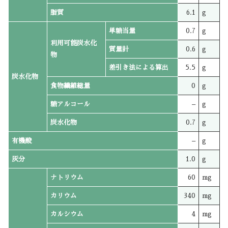
脂質
6.1
g
単糖当量
0.7
g
利用可能炭水化
質量計
0.6
g
物
差引き法による算出
5.5
g
炭水化物
食物繊維総量
0
g
糖アルコール
–
g
炭水化物
0.7
g
有機酸
–
g
灰分
1.0
g
ナトリウム
60
mg
カリウム
340
mg
カルシウム
4
mg