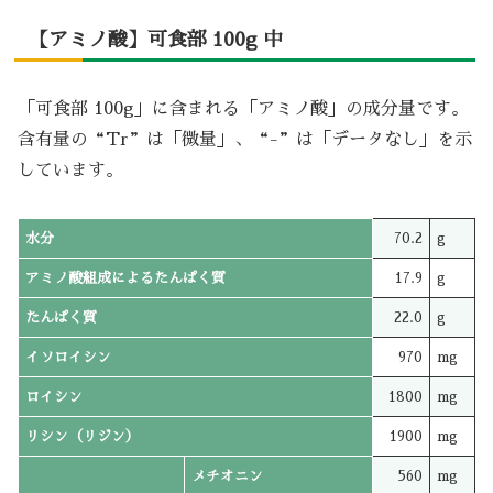
【アミノ酸】可食部 100g 中
「可食部 100g」に含まれる「アミノ酸」の成分量です。
含有量の“Tr”は「微量」、“-”は「データなし」を示
しています。
水分
70.2
g
アミノ酸組成によるたんぱく質
17.9
g
たんぱく質
22.0
g
イソロイシン
970
mg
ロイシン
1800
mg
リシン（リジン）
1900
mg
メチオニン
560
mg