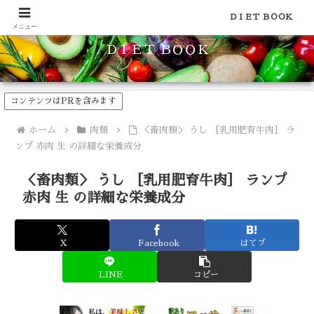
食品のカロリーや糖質などの栄養素がわかる！健康やダイエットに
ＤＩＥＴ ＢＯＯＫ
メニュー
ＤＩＥＴ ＢＯＯＫ
コンテンツはPRを含みます
ホーム
肉類
＜畜肉類＞ うし ［乳用肥育牛肉］ ラ
ンプ 赤肉 生 の詳細な栄養成分
＜畜肉類＞ うし ［乳用肥育牛肉］ ランプ
赤肉 生 の詳細な栄養成分
X
Facebook
はてブ
LINE
コピー