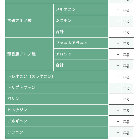
メチオニン
–
mg
含硫アミノ酸
シスチン
–
mg
合計
–
mg
フェニルアラニン
–
mg
芳香族アミノ酸
チロシン
–
mg
合計
–
mg
トレオニン（スレオニン）
–
mg
トリプトファン
–
mg
バリン
–
mg
ヒスチジン
–
mg
アルギニン
–
mg
アラニン
–
mg