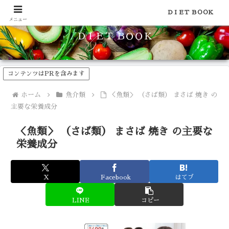
食品のカロリーや糖質などの栄養素がわかる！健康やダイエットに
ＤＩＥＴ ＢＯＯＫ
メニュー
ＤＩＥＴ ＢＯＯＫ
コンテンツはPRを含みます
ホーム
魚介類
＜魚類＞ （さば類） まさば 焼き の
主要な栄養成分
＜魚類＞ （さば類） まさば 焼き の主要な
栄養成分
X
Facebook
はてブ
LINE
コピー