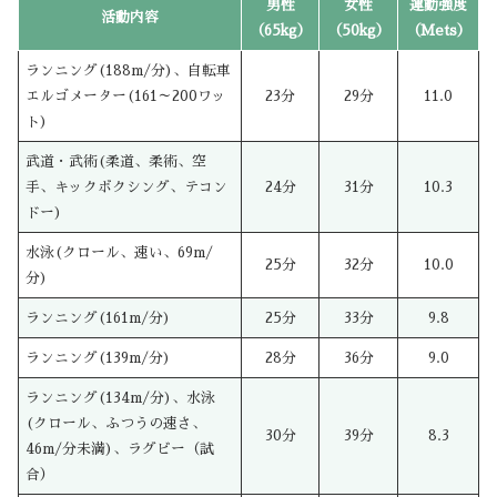
男性
女性
運動強度
活動内容
（65kg）
（50kg）
（Mets）
ランニング(188m/分)、自転車
エルゴメーター(161～200ワッ
23分
29分
11.0
ト)
武道・武術(柔道、柔術、空
手、キックボクシング、テコン
24分
31分
10.3
ドー)
水泳(クロール、速い、69m/
25分
32分
10.0
分)
ランニング(161m/分)
25分
33分
9.8
ランニング(139m/分)
28分
36分
9.0
ランニング(134m/分)、水泳
(クロール、ふつうの速さ、
30分
39分
8.3
46m/分未満)、ラグビー（試
合）