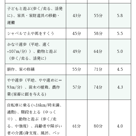
子どもと遊ぶ(歩く/走る、活発
に)、家具・家財道具の移動・
43分
55分
5.8
運搬
シャベルで土や泥をすくう
45分
58分
5.5
かなり速歩（平地、速く
=107m/分））、動物と遊ぶ
49分
64分
5.0
（歩く/走る、活発に）
耕作、家の修繕
55分
71分
4.5
やや速歩（平地、やや速めに＝
93m/分）、苗木の植栽、農作
57分
74分
4.3
業(家畜に餌を与える)
自転車に乗る(≒16km/時未満、
通勤)、階段を上る（ゆっく
り）、動物と遊ぶ（歩く/走
る、中強度）、高齢者や障がい
61分
80分
4.0
者の介護(身支度、風呂、ベッ