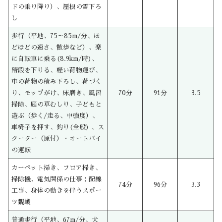
ドの乗り降り）、屋根の雪下ろ
し
歩行（平地、75～85m/分、ほ
どほどの速さ、散歩など）、楽
に自転車に乗る(8.9km/時)、
階段を下りる、軽い荷物運び、
車の荷物の積み下ろし、荷づく
り、モップがけ、床磨き、風呂
70分
91分
3.5
掃除、庭の草むしり、子どもと
遊ぶ（歩く/走る、中強度）、
車椅子を押す、釣り(全般) 、ス
クーター（原付）・オートバイ
の運転
カーペット掃き、フロア掃き、
掃除機、電気関係の仕事：配線
74分
96分
3.3
工事、身体の動きを伴うスポー
ツ観戦
普通歩行（平地、67m/分、犬