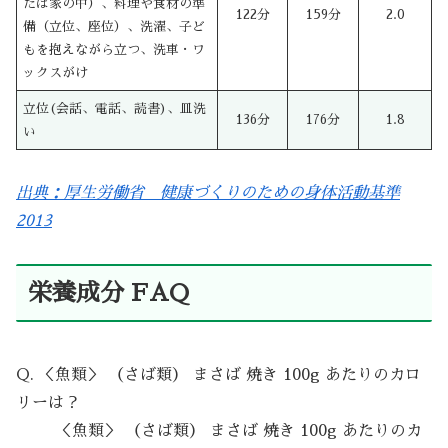
たは家の中）、料理や食材の準
122分
159分
2.0
備（立位、座位）、洗濯、子ど
もを抱えながら立つ、洗車・ワ
ックスがけ
立位(会話、電話、読書)、皿洗
136分
176分
1.8
い
出典：厚生労働省 健康づくりのための身体活動基準
2013
栄養成分 FAQ
Q. ＜魚類＞ （さば類） まさば 焼き 100g あたりのカロ
リーは？
＜魚類＞ （さば類） まさば 焼き 100g あたりのカ