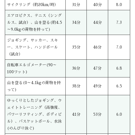
サイクリング（約20km/時）
31分
40分
8.0
エアロビクス、テニス（シング
ルス、試合）、山を登る(約4.5
34分
44分
7.3
～9.0kgの荷物を持って)
ジョギング、サッカー、スキ
ー、スケート、ハンドボール
35分
46分
7.0
（試合）
自転車エルゴメーター(90～
36分
47分
6.8
100ワット)
山を登る(0～4.1kgの荷物を持
38分
49分
6.5
って)
ゆっくりとしたジョギング、ウ
ェイトトレーニング（高強度、
パワーリフティング、ボディビ
41分
53分
6.0
ル）、バスケットボール、水泳
(のんびり泳ぐ)