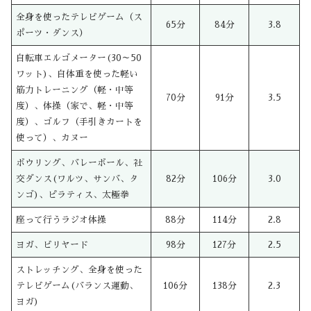
全身を使ったテレビゲーム（ス
65分
84分
3.8
ポーツ・ダンス）
自転車エルゴメーター(30～50
ワット)、自体重を使った軽い
筋力トレーニング（軽・中等
70分
91分
3.5
度）、体操（家で、軽・中等
度）、ゴルフ（手引きカートを
使って）、カヌー
ボウリング、バレーボール、社
交ダンス(ワルツ、サンバ、タ
82分
106分
3.0
ンゴ)、ピラティス、太極拳
座って行うラジオ体操
88分
114分
2.8
ヨガ、ビリヤード
98分
127分
2.5
ストレッチング、全身を使った
テレビゲーム(バランス運動、
106分
138分
2.3
ヨガ)