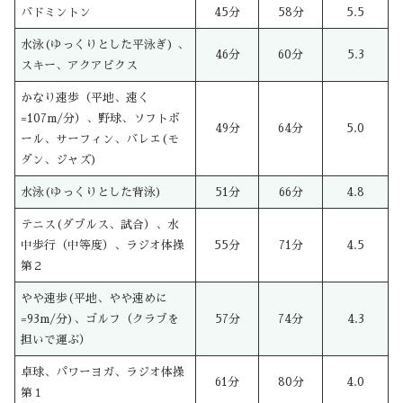
バドミントン
45分
58分
5.5
水泳(ゆっくりとした平泳ぎ) 、
46分
60分
5.3
スキー、アクアビクス
かなり速歩（平地、速く
=107m/分）、野球、ソフトボ
49分
64分
5.0
ール、サーフィン、バレエ(モ
ダン、ジャズ)
水泳(ゆっくりとした背泳)
51分
66分
4.8
テニス(ダブルス、試合）、水
中歩行（中等度）、ラジオ体操
55分
71分
4.5
第２
やや速歩(平地、やや速めに
=93m/分)、ゴルフ（クラブを
57分
74分
4.3
担いで運ぶ）
卓球、パワーヨガ、ラジオ体操
61分
80分
4.0
第１