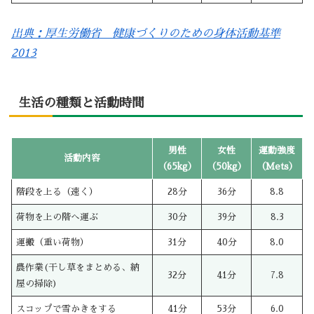
出典：厚生労働省 健康づくりのための身体活動基準
2013
生活の種類と活動時間
男性
女性
運動強度
活動内容
（65kg）
（50kg）
（Mets）
階段を上る（速く）
28分
36分
8.8
荷物を上の階へ運ぶ
30分
39分
8.3
運搬（重い荷物）
31分
40分
8.0
農作業(干し草をまとめる、納
32分
41分
7.8
屋の掃除)
スコップで雪かきをする
41分
53分
6.0