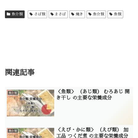
魚介類
さば類
まさば
焼き
魚介類
魚類
関連記事
＜魚類＞ （あじ類） むろあじ 開
魚介類
き干し の主要な栄養成分
＜えび・かに類＞ （えび類） 加
魚介類
工品 つくだ煮 の主要な栄養成分