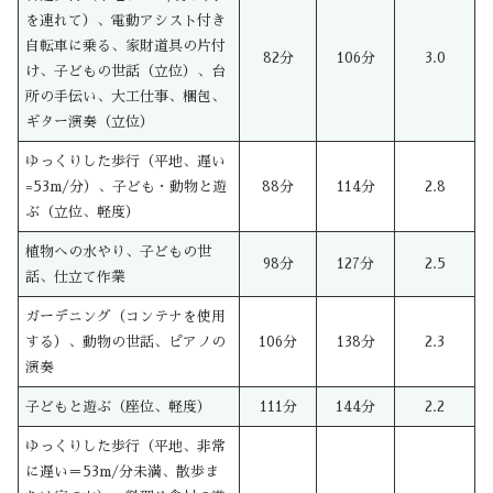
を連れて）、電動アシスト付き
自転車に乗る、家財道具の片付
82分
106分
3.0
け、子どもの世話（立位）、台
所の手伝い、大工仕事、梱包、
ギター演奏（立位）
ゆっくりした歩行（平地、遅い
=53m/分）、子ども・動物と遊
88分
114分
2.8
ぶ（立位、軽度）
植物への水やり、子どもの世
98分
127分
2.5
話、仕立て作業
ガーデニング（コンテナを使用
する）、動物の世話、ピアノの
106分
138分
2.3
演奏
子どもと遊ぶ（座位、軽度）
111分
144分
2.2
ゆっくりした歩行（平地、非常
に遅い＝53m/分未満、散歩ま