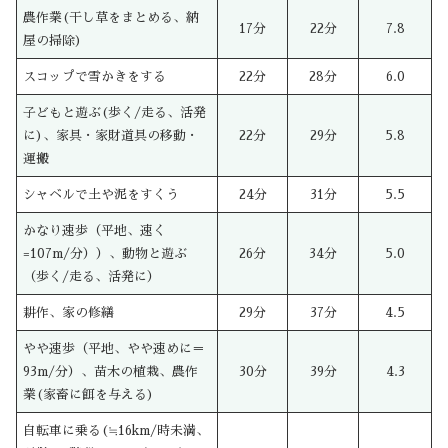
農作業(干し草をまとめる、納
17分
22分
7.8
屋の掃除)
スコップで雪かきをする
22分
28分
6.0
子どもと遊ぶ(歩く/走る、活発
に)、家具・家財道具の移動・
22分
29分
5.8
運搬
シャベルで土や泥をすくう
24分
31分
5.5
かなり速歩（平地、速く
=107m/分））、動物と遊ぶ
26分
34分
5.0
（歩く/走る、活発に）
耕作、家の修繕
29分
37分
4.5
やや速歩（平地、やや速めに＝
93m/分）、苗木の植栽、農作
30分
39分
4.3
業(家畜に餌を与える)
自転車に乗る(≒16km/時未満、