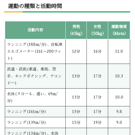
運動の種類と活動時間
男性
女性
運動強度
活動内容
（65kg）
（50kg）
（Mets）
ランニング(188m/分)、自転車
エルゴメーター(161～200ワッ
12分
16分
11.0
ト)
武道・武術(柔道、柔術、空
手、キックボクシング、テコン
13分
17分
10.3
ドー)
水泳(クロール、速い、69m/
13分
17分
10.0
分)
ランニング(161m/分)
13分
17分
9.8
ランニング(139m/分)
15分
19分
9.0
ランニング(134m/分)、水泳