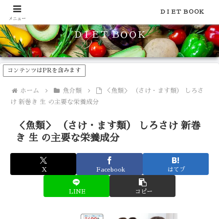
食品のカロリーや糖質などの栄養素がわかる！健康やダイエットに
ＤＩＥＴ ＢＯＯＫ
メニュー
ＤＩＥＴ ＢＯＯＫ
コンテンツはPRを含みます
ホーム
魚介類
＜魚類＞ （さけ・ます類） しろさ
け 新巻き 生 の主要な栄養成分
＜魚類＞ （さけ・ます類） しろさけ 新巻
き 生 の主要な栄養成分
X
Facebook
はてブ
LINE
コピー