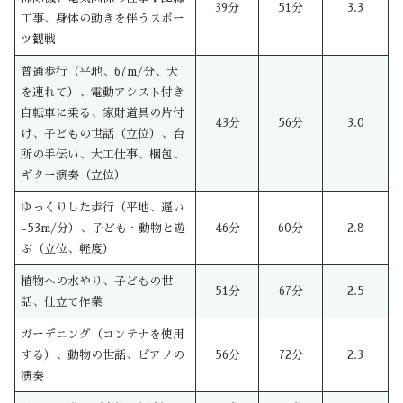
39分
51分
3.3
工事、身体の動きを伴うスポー
ツ観戦
普通歩行（平地、67m/分、犬
を連れて）、電動アシスト付き
自転車に乗る、家財道具の片付
43分
56分
3.0
け、子どもの世話（立位）、台
所の手伝い、大工仕事、梱包、
ギター演奏（立位）
ゆっくりした歩行（平地、遅い
=53m/分）、子ども・動物と遊
46分
60分
2.8
ぶ（立位、軽度）
植物への水やり、子どもの世
51分
67分
2.5
話、仕立て作業
ガーデニング（コンテナを使用
する）、動物の世話、ピアノの
56分
72分
2.3
演奏