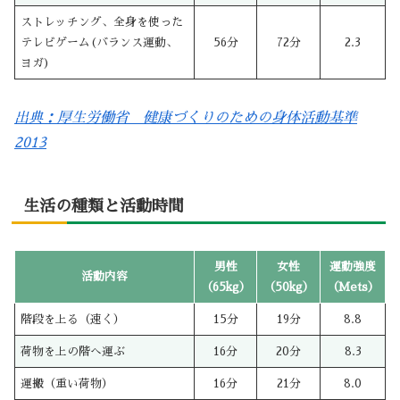
ストレッチング、全身を使った
テレビゲーム(バランス運動、
56分
72分
2.3
ヨガ)
出典：厚生労働省 健康づくりのための身体活動基準
2013
生活の種類と活動時間
男性
女性
運動強度
活動内容
（65kg）
（50kg）
（Mets）
階段を上る（速く）
15分
19分
8.8
荷物を上の階へ運ぶ
16分
20分
8.3
運搬（重い荷物）
16分
21分
8.0