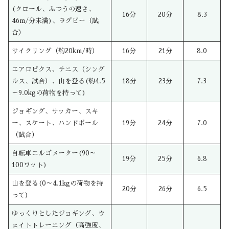
(クロール、ふつうの速さ、
16分
20分
8.3
46m/分未満)、ラグビー（試
合）
サイクリング（約20km/時）
16分
21分
8.0
エアロビクス、テニス（シング
ルス、試合）、山を登る(約4.5
18分
23分
7.3
～9.0kgの荷物を持って)
ジョギング、サッカー、スキ
ー、スケート、ハンドボール
19分
24分
7.0
（試合）
自転車エルゴメーター(90～
19分
25分
6.8
100ワット)
山を登る(0～4.1kgの荷物を持
20分
26分
6.5
って)
ゆっくりとしたジョギング、ウ
ェイトトレーニング（高強度、