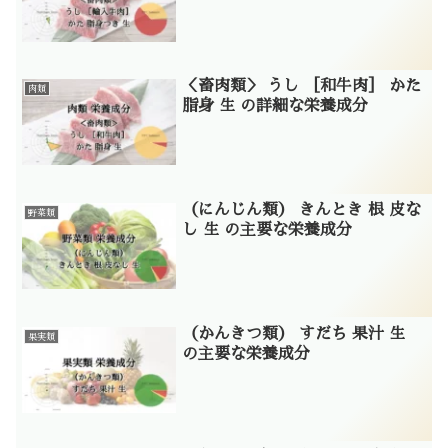
＜畜肉類＞ うし ［和牛肉］ かた
肉類
脂身 生 の詳細な栄養成分
（にんじん類） きんとき 根 皮な
野菜類
し 生 の主要な栄養成分
（かんきつ類） すだち 果汁 生
果実類
の主要な栄養成分