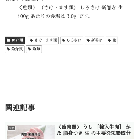
＜魚類＞ （さけ・ます類） しろさけ 新巻き 生
100g あたりの食塩は 3.0g です。
魚介類
さけ・ます類
しろさけ
新巻き
生
魚介類
魚類
関連記事
＜畜肉類＞ うし ［輸入牛肉］ か
肉類
た 脂身つき 生 の主要な栄養成分