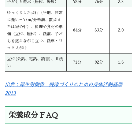
子どもと遊ぶ（座位、軽度）
58分
76分
2.2
ゆっくりした歩行（平地、非常
に遅い＝53m/分未満、散歩ま
たは家の中）、料理や食材の準
64分
83分
2.0
備（立位、座位）、洗濯、子ど
もを抱えながら立つ、洗車・ワ
ックスがけ
立位(会話、電話、読書)、皿洗
71分
92分
1.8
い
出典：厚生労働省 健康づくりのための身体活動基準
2013
栄養成分 FAQ