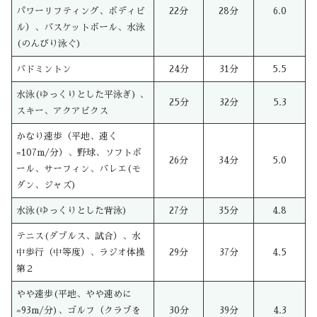
パワーリフティング、ボディビ
22分
28分
6.0
ル）、バスケットボール、水泳
(のんびり泳ぐ)
バドミントン
24分
31分
5.5
水泳(ゆっくりとした平泳ぎ) 、
25分
32分
5.3
スキー、アクアビクス
かなり速歩（平地、速く
=107m/分）、野球、ソフトボ
26分
34分
5.0
ール、サーフィン、バレエ(モ
ダン、ジャズ)
水泳(ゆっくりとした背泳)
27分
35分
4.8
テニス(ダブルス、試合）、水
中歩行（中等度）、ラジオ体操
29分
37分
4.5
第２
やや速歩(平地、やや速めに
=93m/分)、ゴルフ（クラブを
30分
39分
4.3