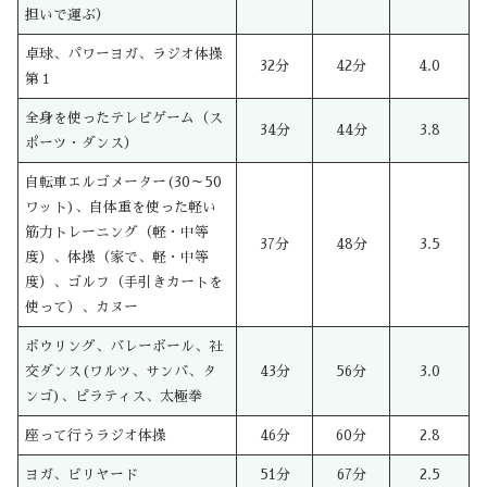
担いで運ぶ）
卓球、パワーヨガ、ラジオ体操
32分
42分
4.0
第１
全身を使ったテレビゲーム（ス
34分
44分
3.8
ポーツ・ダンス）
自転車エルゴメーター(30～50
ワット)、自体重を使った軽い
筋力トレーニング（軽・中等
37分
48分
3.5
度）、体操（家で、軽・中等
度）、ゴルフ（手引きカートを
使って）、カヌー
ボウリング、バレーボール、社
交ダンス(ワルツ、サンバ、タ
43分
56分
3.0
ンゴ)、ピラティス、太極拳
座って行うラジオ体操
46分
60分
2.8
ヨガ、ビリヤード
51分
67分
2.5