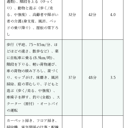
通勤)、階段を上る（ゆっく
り）、動物と遊ぶ（歩く/走
る、中強度）、高齢者や障がい
32分
42分
4.0
者の介護(身支度、風呂、ベッ
ドの乗り降り）、屋根の雪下ろ
し
歩行（平地、75～85m/分、ほ
どほどの速さ、散歩など）、楽
に自転車に乗る(8.9km/時)、
階段を下りる、軽い荷物運び、
車の荷物の積み下ろし、荷づく
り、モップがけ、床磨き、風呂
37分
48分
3.5
掃除、庭の草むしり、子どもと
遊ぶ（歩く/走る、中強度）、
車椅子を押す、釣り(全般) 、ス
クーター（原付）・オートバイ
の運転
カーペット掃き、フロア掃き、
掃除機、電気関係の仕事：配線