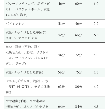
パワーリフティング、ボディビ
46分
60分
6.0
ル）、バスケットボール、水泳
(のんびり泳ぐ)
バドミントン
51分
66分
5.5
水泳(ゆっくりとした平泳ぎ) 、
52分
68分
5.3
スキー、アクアビクス
かなり速歩（平地、速く
=107m/分）、野球、ソフトボ
56分
72分
5.0
ール、サーフィン、バレエ(モ
ダン、ジャズ)
水泳(ゆっくりとした背泳)
58分
75分
4.8
テニス(ダブルス、試合）、水
中歩行（中等度）、ラジオ体操
62分
80分
4.5
第２
やや速歩(平地、やや速めに
=93m/分)、ゴルフ（クラブを
64分
84分
4.3