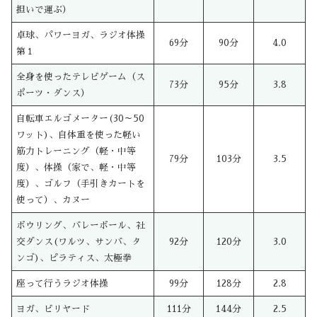
担いで運ぶ）
卓球、パワーヨガ、ラジオ体操
69分
90分
4.0
第１
全身を使ったテレビゲーム（ス
73分
95分
3.8
ポーツ・ダンス）
自転車エルゴメーター(30～50
ワット)、自体重を使った軽い
筋力トレーニング（軽・中等
79分
103分
3.5
度）、体操（家で、軽・中等
度）、ゴルフ（手引きカートを
使って）、カヌー
ボウリング、バレーボール、社
交ダンス(ワルツ、サンバ、タ
92分
120分
3.0
ンゴ)、ピラティス、太極拳
座って行うラジオ体操
99分
128分
2.8
ヨガ、ビリヤード
111分
144分
2.5