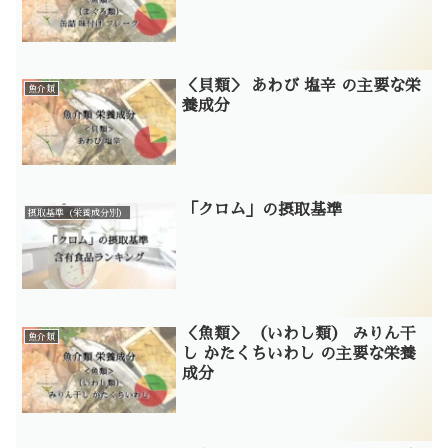
＜貝類＞ あわび 塩辛 の主要な栄
魚介類
養成分
「クロム」の摂取基準
摂取基準（栄養成分別）
＜魚類＞ （いわし類） みりん干
魚介類
し かたくちいわし の主要な栄養
成分