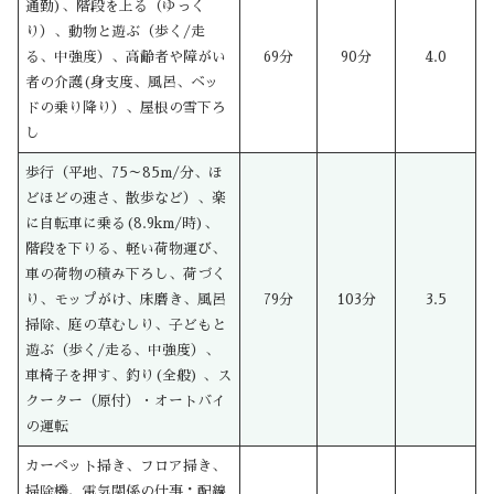
通勤)、階段を上る（ゆっく
り）、動物と遊ぶ（歩く/走
る、中強度）、高齢者や障がい
69分
90分
4.0
者の介護(身支度、風呂、ベッ
ドの乗り降り）、屋根の雪下ろ
し
歩行（平地、75～85m/分、ほ
どほどの速さ、散歩など）、楽
に自転車に乗る(8.9km/時)、
階段を下りる、軽い荷物運び、
車の荷物の積み下ろし、荷づく
り、モップがけ、床磨き、風呂
79分
103分
3.5
掃除、庭の草むしり、子どもと
遊ぶ（歩く/走る、中強度）、
車椅子を押す、釣り(全般) 、ス
クーター（原付）・オートバイ
の運転
カーペット掃き、フロア掃き、
掃除機、電気関係の仕事：配線