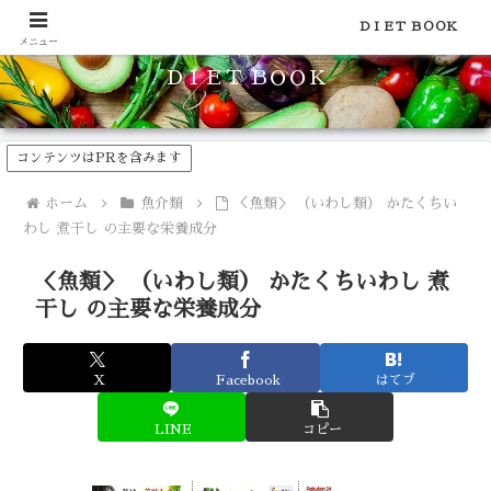
食品のカロリーや糖質などの栄養素がわかる！健康やダイエットに
ＤＩＥＴ ＢＯＯＫ
メニュー
ＤＩＥＴ ＢＯＯＫ
コンテンツはPRを含みます
ホーム
魚介類
＜魚類＞ （いわし類） かたくちい
わし 煮干し の主要な栄養成分
＜魚類＞ （いわし類） かたくちいわし 煮
干し の主要な栄養成分
X
Facebook
はてブ
LINE
コピー