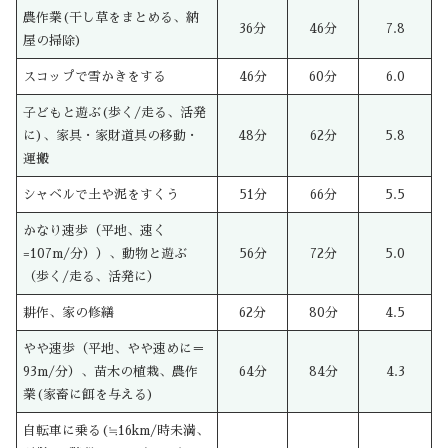
農作業(干し草をまとめる、納
36分
46分
7.8
屋の掃除)
スコップで雪かきをする
46分
60分
6.0
子どもと遊ぶ(歩く/走る、活発
に)、家具・家財道具の移動・
48分
62分
5.8
運搬
シャベルで土や泥をすくう
51分
66分
5.5
かなり速歩（平地、速く
=107m/分））、動物と遊ぶ
56分
72分
5.0
（歩く/走る、活発に）
耕作、家の修繕
62分
80分
4.5
やや速歩（平地、やや速めに＝
93m/分）、苗木の植栽、農作
64分
84分
4.3
業(家畜に餌を与える)
自転車に乗る(≒16km/時未満、