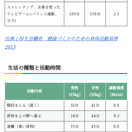
ストレッチング、全身を使った
テレビゲーム(バランス運動、
120分
156分
2.3
ヨガ)
出典：厚生労働省 健康づくりのための身体活動基準
2013
生活の種類と活動時間
男性
女性
運動強度
活動内容
（65kg）
（50kg）
（Mets）
階段を上る（速く）
32分
41分
8.8
荷物を上の階へ運ぶ
34分
44分
8.3
運搬（重い荷物）
35分
45分
8.0