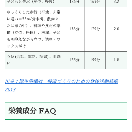
子どもと遊ぶ（座位、軽度）
126分
163分
2.2
ゆっくりした歩行（平地、非常
に遅い＝53m/分未満、散歩ま
たは家の中）、料理や食材の準
138分
179分
2.0
備（立位、座位）、洗濯、子ど
もを抱えながら立つ、洗車・ワ
ックスがけ
立位(会話、電話、読書)、皿洗
153分
199分
1.8
い
出典：厚生労働省 健康づくりのための身体活動基準
2013
栄養成分 FAQ