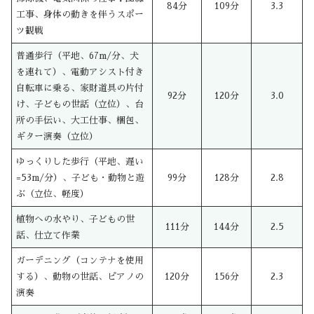
84分
109分
3.3
工事、身体の動きを伴うスポー
ツ観戦
普通歩行（平地、67m/分、犬
を連れて）、電動アシスト付き
自転車に乗る、家財道具の片付
92分
120分
3.0
け、子どもの世話（立位）、台
所の手伝い、大工仕事、梱包、
ギター演奏（立位）
ゆっくりした歩行（平地、遅い
=53m/分）、子ども・動物と遊
99分
128分
2.8
ぶ（立位、軽度）
植物への水やり、子どもの世
111分
144分
2.5
話、仕立て作業
ガーデニング（コンテナを使用
する）、動物の世話、ピアノの
120分
156分
2.3
演奏