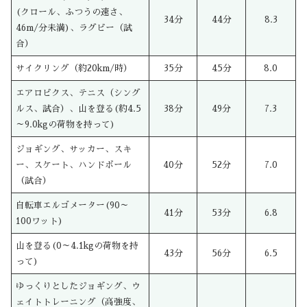
(クロール、ふつうの速さ、
34分
44分
8.3
46m/分未満)、ラグビー（試
合）
サイクリング（約20km/時）
35分
45分
8.0
エアロビクス、テニス（シング
ルス、試合）、山を登る(約4.5
38分
49分
7.3
～9.0kgの荷物を持って)
ジョギング、サッカー、スキ
ー、スケート、ハンドボール
40分
52分
7.0
（試合）
自転車エルゴメーター(90～
41分
53分
6.8
100ワット)
山を登る(0～4.1kgの荷物を持
43分
56分
6.5
って)
ゆっくりとしたジョギング、ウ
ェイトトレーニング（高強度、