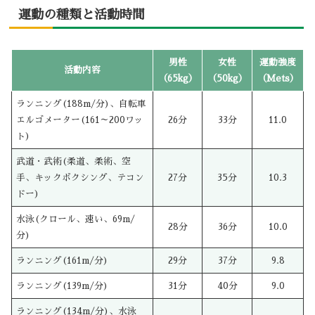
運動の種類と活動時間
男性
女性
運動強度
活動内容
（65kg）
（50kg）
（Mets）
ランニング(188m/分)、自転車
エルゴメーター(161～200ワッ
26分
33分
11.0
ト)
武道・武術(柔道、柔術、空
手、キックボクシング、テコン
27分
35分
10.3
ドー)
水泳(クロール、速い、69m/
28分
36分
10.0
分)
ランニング(161m/分)
29分
37分
9.8
ランニング(139m/分)
31分
40分
9.0
ランニング(134m/分)、水泳