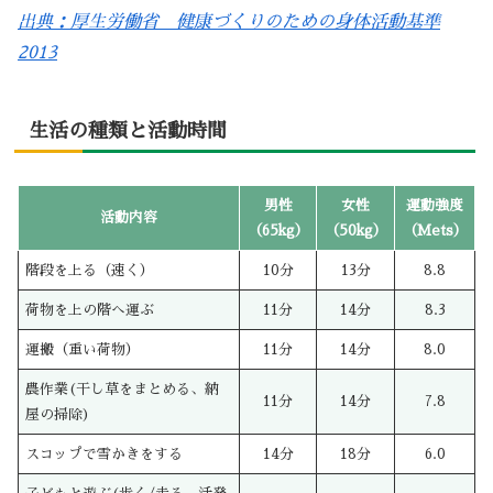
出典：厚生労働省 健康づくりのための身体活動基準
2013
生活の種類と活動時間
男性
女性
運動強度
活動内容
（65kg）
（50kg）
（Mets）
階段を上る（速く）
10分
13分
8.8
荷物を上の階へ運ぶ
11分
14分
8.3
運搬（重い荷物）
11分
14分
8.0
農作業(干し草をまとめる、納
11分
14分
7.8
屋の掃除)
スコップで雪かきをする
14分
18分
6.0