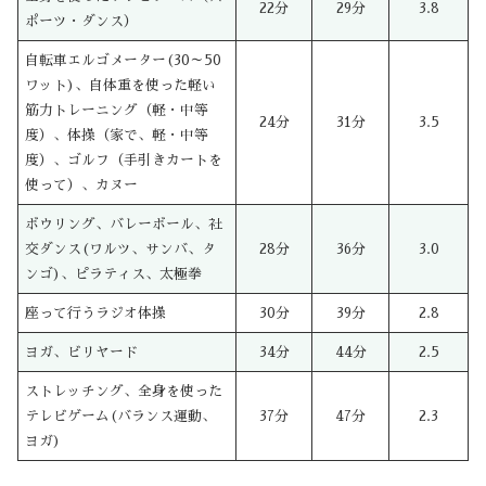
22分
29分
3.8
ポーツ・ダンス）
自転車エルゴメーター(30～50
ワット)、自体重を使った軽い
筋力トレーニング（軽・中等
24分
31分
3.5
度）、体操（家で、軽・中等
度）、ゴルフ（手引きカートを
使って）、カヌー
ボウリング、バレーボール、社
交ダンス(ワルツ、サンバ、タ
28分
36分
3.0
ンゴ)、ピラティス、太極拳
座って行うラジオ体操
30分
39分
2.8
ヨガ、ビリヤード
34分
44分
2.5
ストレッチング、全身を使った
テレビゲーム(バランス運動、
37分
47分
2.3
ヨガ)