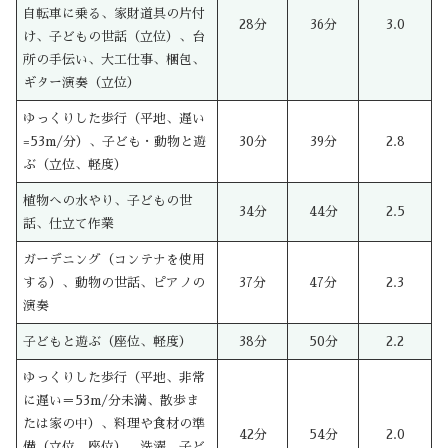
自転車に乗る、家財道具の片付
28分
36分
3.0
け、子どもの世話（立位）、台
所の手伝い、大工仕事、梱包、
ギター演奏（立位）
ゆっくりした歩行（平地、遅い
=53m/分）、子ども・動物と遊
30分
39分
2.8
ぶ（立位、軽度）
植物への水やり、子どもの世
34分
44分
2.5
話、仕立て作業
ガーデニング（コンテナを使用
する）、動物の世話、ピアノの
37分
47分
2.3
演奏
子どもと遊ぶ（座位、軽度）
38分
50分
2.2
ゆっくりした歩行（平地、非常
に遅い＝53m/分未満、散歩ま
たは家の中）、料理や食材の準
42分
54分
2.0
備（立位、座位）、洗濯、子ど