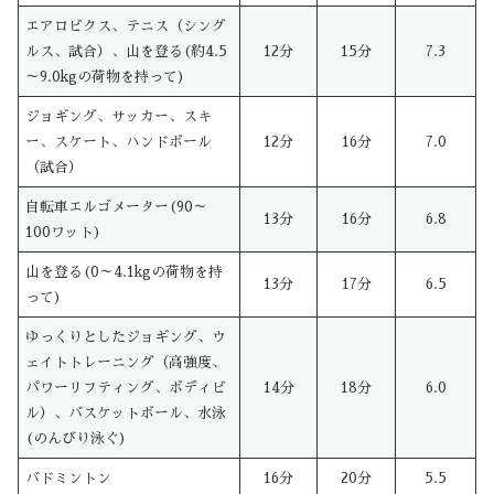
エアロビクス、テニス（シング
ルス、試合）、山を登る(約4.5
12分
15分
7.3
～9.0kgの荷物を持って)
ジョギング、サッカー、スキ
ー、スケート、ハンドボール
12分
16分
7.0
（試合）
自転車エルゴメーター(90～
13分
16分
6.8
100ワット)
山を登る(0～4.1kgの荷物を持
13分
17分
6.5
って)
ゆっくりとしたジョギング、ウ
ェイトトレーニング（高強度、
パワーリフティング、ボディビ
14分
18分
6.0
ル）、バスケットボール、水泳
(のんびり泳ぐ)
バドミントン
16分
20分
5.5