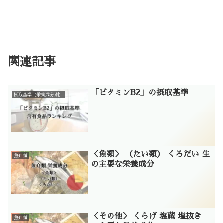
関連記事
「ビタミンB2」の摂取基準
摂取基準（栄養成分別）
＜魚類＞ （たい類） くろだい 生
魚介類
の主要な栄養成分
＜その他＞ くらげ 塩蔵 塩抜き
魚介類