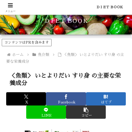
食品のカロリーや糖質などの栄養素がわかる！健康やダイエットに
ＤＩＥＴ ＢＯＯＫ
メニュー
ＤＩＥＴ ＢＯＯＫ
コンテンツはPRを含みます
ホーム
魚介類
＜魚類＞ いとよりだい すり身 の主
要な栄養成分
＜魚類＞ いとよりだい すり身 の主要な栄
養成分
X
Facebook
はてブ
LINE
コピー