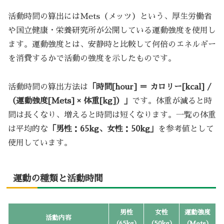
活動時間の算出にはMets（メッツ）という、厚生労働省
や国立健康・栄養研究所が公開している運動強度を使用し
ます。運動強度とは、安静時と比較して何倍のエネルギー
を消費するかで活動の強度を示したものです。
活動時間の算出方法は
「時間[hour] ＝ カロリー[kcal] /
（運動強度[Mets] × 体重[kg]）」
です。体重が減ると時
間は長くなり、増えると時間は短くなります。一覧の体重
は平均的な
「男性：65kg、女性：50kg」
を参考値として
使用しています。
運動の種類と活動時間
男性
女性
運動強度
活動内容
（65kg）
（50kg）
（Mets）