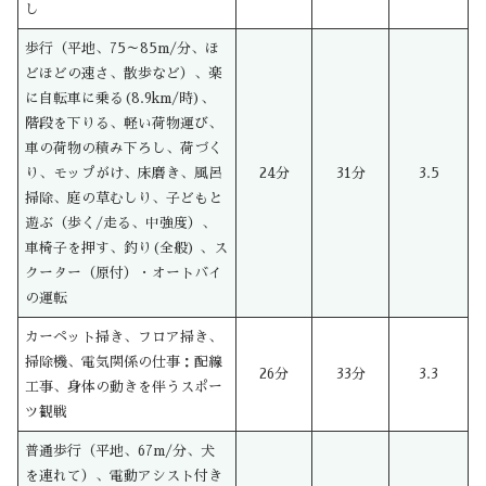
し
歩行（平地、75～85m/分、ほ
どほどの速さ、散歩など）、楽
に自転車に乗る(8.9km/時)、
階段を下りる、軽い荷物運び、
車の荷物の積み下ろし、荷づく
り、モップがけ、床磨き、風呂
24分
31分
3.5
掃除、庭の草むしり、子どもと
遊ぶ（歩く/走る、中強度）、
車椅子を押す、釣り(全般) 、ス
クーター（原付）・オートバイ
の運転
カーペット掃き、フロア掃き、
掃除機、電気関係の仕事：配線
26分
33分
3.3
工事、身体の動きを伴うスポー
ツ観戦
普通歩行（平地、67m/分、犬
を連れて）、電動アシスト付き