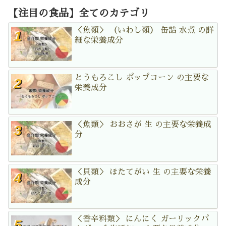
【注目の食品】全てのカテゴリ
＜魚類＞ （いわし類） 缶詰 水煮 の詳
細な栄養成分
とうもろこし ポップコーン の主要な
栄養成分
＜魚類＞ おおさが 生 の主要な栄養成
分
＜貝類＞ ほたてがい 生 の主要な栄養
成分
＜香辛料類＞ にんにく ガーリックパ