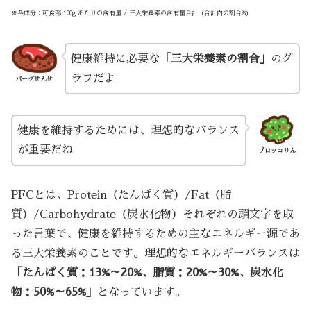
※各成分：可食部 100g あたりの含有量 / 三大栄養素の含有量合計（合計内の割合%）
健康維持に必要な
「三大栄養素の割合」
のグ
ラフだよ
バーグせんせ
健康を維持するためには、理想的なバランス
が重要だね
ブロッコりん
PFCとは、Protein（たんぱく質）/Fat（脂
質）/Carbohydrate（炭水化物）それぞれの頭文字を取
った言葉で、健康を維持するための主なエネルギー源であ
る三大栄養素のことです。理想的なエネルギーバランスは
「たんぱく質：13%～20%、脂質：20%～30%、炭水化
物：50%～65%」
となっています。