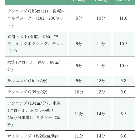
ランニング(188m/分)、自転車
エルゴメーター(161～200ワッ
8分
10分
11.0
ト)
武道・武術(柔道、柔術、空
手、キックボクシング、テコン
9分
11分
10.3
ドー)
水泳(クロール、速い、69m/
9分
11分
10.0
分)
ランニング(161m/分)
9分
12分
9.8
ランニング(139m/分)
10分
12分
9.0
ランニング(134m/分)、水泳
(クロール、ふつうの速さ、
11分
14分
8.3
46m/分未満)、ラグビー（試
合）
サイクリング（約20km/時）
11分
14分
8.0