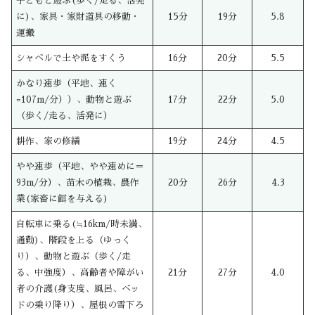
子どもと遊ぶ(歩く/走る、活発
に)、家具・家財道具の移動・
15分
19分
5.8
運搬
シャベルで土や泥をすくう
16分
20分
5.5
かなり速歩（平地、速く
=107m/分））、動物と遊ぶ
17分
22分
5.0
（歩く/走る、活発に）
耕作、家の修繕
19分
24分
4.5
やや速歩（平地、やや速めに＝
93m/分）、苗木の植栽、農作
20分
26分
4.3
業(家畜に餌を与える)
自転車に乗る(≒16km/時未満、
通勤)、階段を上る（ゆっく
り）、動物と遊ぶ（歩く/走
る、中強度）、高齢者や障がい
21分
27分
4.0
者の介護(身支度、風呂、ベッ
ドの乗り降り）、屋根の雪下ろ