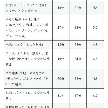
水泳(ゆっくりとした平泳ぎ) 、
16分
21分
5.3
スキー、アクアビクス
かなり速歩（平地、速く
=107m/分）、野球、ソフトボ
17分
22分
5.0
ール、サーフィン、バレエ(モ
ダン、ジャズ)
水泳(ゆっくりとした背泳)
18分
23分
4.8
テニス(ダブルス、試合）、水
中歩行（中等度）、ラジオ体操
19分
24分
4.5
第２
やや速歩(平地、やや速めに
=93m/分)、ゴルフ（クラブを
20分
26分
4.3
担いで運ぶ）
卓球、パワーヨガ、ラジオ体操
21分
27分
4.0
第１
全身を使ったテレビゲーム（ス