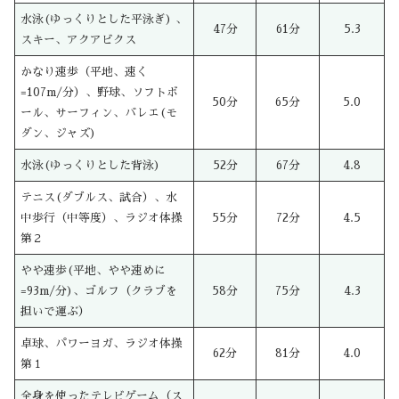
水泳(ゆっくりとした平泳ぎ) 、
47分
61分
5.3
スキー、アクアビクス
かなり速歩（平地、速く
=107m/分）、野球、ソフトボ
50分
65分
5.0
ール、サーフィン、バレエ(モ
ダン、ジャズ)
水泳(ゆっくりとした背泳)
52分
67分
4.8
テニス(ダブルス、試合）、水
中歩行（中等度）、ラジオ体操
55分
72分
4.5
第２
やや速歩(平地、やや速めに
=93m/分)、ゴルフ（クラブを
58分
75分
4.3
担いで運ぶ）
卓球、パワーヨガ、ラジオ体操
62分
81分
4.0
第１
全身を使ったテレビゲーム（ス