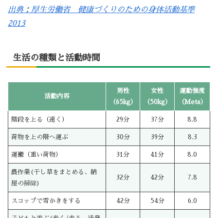
出典：厚生労働省 健康づくりのための身体活動基準
2013
生活の種類と活動時間
男性
女性
運動強度
活動内容
（65kg）
（50kg）
（Mets）
階段を上る（速く）
29分
37分
8.8
荷物を上の階へ運ぶ
30分
39分
8.3
運搬（重い荷物）
31分
41分
8.0
農作業(干し草をまとめる、納
32分
42分
7.8
屋の掃除)
スコップで雪かきをする
42分
54分
6.0