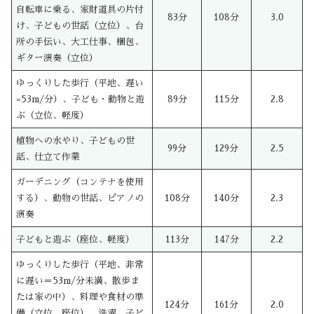
自転車に乗る、家財道具の片付
83分
108分
3.0
け、子どもの世話（立位）、台
所の手伝い、大工仕事、梱包、
ギター演奏（立位）
ゆっくりした歩行（平地、遅い
=53m/分）、子ども・動物と遊
89分
115分
2.8
ぶ（立位、軽度）
植物への水やり、子どもの世
99分
129分
2.5
話、仕立て作業
ガーデニング（コンテナを使用
する）、動物の世話、ピアノの
108分
140分
2.3
演奏
子どもと遊ぶ（座位、軽度）
113分
147分
2.2
ゆっくりした歩行（平地、非常
に遅い＝53m/分未満、散歩ま
たは家の中）、料理や食材の準
124分
161分
2.0
備（立位、座位）、洗濯、子ど