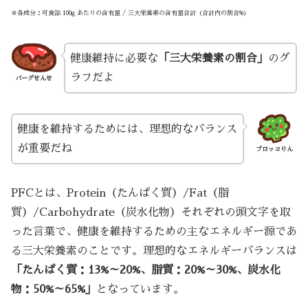
※各成分：可食部 100g あたりの含有量 / 三大栄養素の含有量合計（合計内の割合%）
健康維持に必要な
「三大栄養素の割合」
のグ
ラフだよ
バーグせんせ
健康を維持するためには、理想的なバランス
が重要だね
ブロッコりん
PFCとは、Protein（たんぱく質）/Fat（脂
質）/Carbohydrate（炭水化物）それぞれの頭文字を取
った言葉で、健康を維持するための主なエネルギー源であ
る三大栄養素のことです。理想的なエネルギーバランスは
「たんぱく質：13%～20%、脂質：20%～30%、炭水化
物：50%～65%」
となっています。