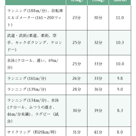
ランニング(188m/分)、自転車
エルゴメーター(161～200ワッ
23分
30分
11.0
ト)
武道・武術(柔道、柔術、空
手、キックボクシング、テコン
25分
32分
10.3
ドー)
水泳(クロール、速い、69m/
25分
33分
10.0
分)
ランニング(161m/分)
26分
33分
9.8
ランニング(139m/分)
28分
36分
9.0
ランニング(134m/分)、水泳
(クロール、ふつうの速さ、
30分
39分
8.3
46m/分未満)、ラグビー（試
合）
サイクリング（約20km/時）
31分
41分
8.0