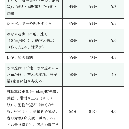
子どもと遊ぶ(歩く/走る、活発
に)、家具・家財道具の移動・
43分
56分
5.8
運搬
シャベルで土や泥をすくう
45分
59分
5.5
かなり速歩（平地、速く
=107m/分））、動物と遊ぶ
50分
65分
5.0
（歩く/走る、活発に）
耕作、家の修繕
55分
72分
4.5
やや速歩（平地、やや速めに＝
93m/分）、苗木の植栽、農作
58分
75分
4.3
業(家畜に餌を与える)
自転車に乗る(≒16km/時未満、
通勤)、階段を上る（ゆっく
り）、動物と遊ぶ（歩く/走
る、中強度）、高齢者や障がい
62分
81分
4.0
者の介護(身支度、風呂、ベッ
ドの乗り降り）、屋根の雪下ろ