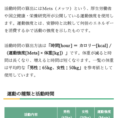
活動時間の算出にはMets（メッツ）という、厚生労働省
や国立健康・栄養研究所が公開している運動強度を使用し
ます。運動強度とは、安静時と比較して何倍のエネルギー
を消費するかで活動の強度を示したものです。
活動時間の算出方法は
「時間[hour] ＝ カロリー[kcal] /
（運動強度[Mets] × 体重[kg]）」
です。体重が減ると時
間は長くなり、増えると時間は短くなります。一覧の体重
は平均的な
「男性：65kg、女性：50kg」
を参考値として
使用しています。
運動の種類と活動時間
男性
女性
運動強度
活動内容
（65kg）
（50kg）
（Mets）