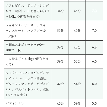
エアロビクス、テニス（シング
ルス、試合）、山を登る(約4.5
34分
45分
7.3
～9.0kgの荷物を持って)
ジョギング、サッカー、スキ
ー、スケート、ハンドボール
36分
46分
7.0
（試合）
自転車エルゴメーター(90～
37分
48分
6.8
100ワット)
山を登る(0～4.1kgの荷物を持
39分
50分
6.5
って)
ゆっくりとしたジョギング、ウ
ェイトトレーニング（高強度、
パワーリフティング、ボディビ
42分
54分
6.0
ル）、バスケットボール、水泳
(のんびり泳ぐ)
バドミントン
45分
59分
5.5