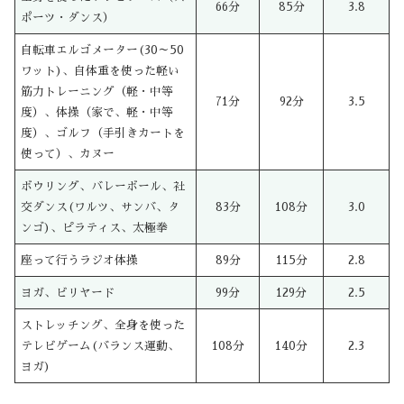
66分
85分
3.8
ポーツ・ダンス）
自転車エルゴメーター(30～50
ワット)、自体重を使った軽い
筋力トレーニング（軽・中等
71分
92分
3.5
度）、体操（家で、軽・中等
度）、ゴルフ（手引きカートを
使って）、カヌー
ボウリング、バレーボール、社
交ダンス(ワルツ、サンバ、タ
83分
108分
3.0
ンゴ)、ピラティス、太極拳
座って行うラジオ体操
89分
115分
2.8
ヨガ、ビリヤード
99分
129分
2.5
ストレッチング、全身を使った
テレビゲーム(バランス運動、
108分
140分
2.3
ヨガ)