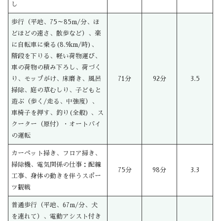
し
歩行（平地、75～85m/分、ほ
どほどの速さ、散歩など）、楽
に自転車に乗る(8.9km/時)、
階段を下りる、軽い荷物運び、
車の荷物の積み下ろし、荷づく
り、モップがけ、床磨き、風呂
71分
92分
3.5
掃除、庭の草むしり、子どもと
遊ぶ（歩く/走る、中強度）、
車椅子を押す、釣り(全般) 、ス
クーター（原付）・オートバイ
の運転
カーペット掃き、フロア掃き、
掃除機、電気関係の仕事：配線
75分
98分
3.3
工事、身体の動きを伴うスポー
ツ観戦
普通歩行（平地、67m/分、犬
を連れて）、電動アシスト付き