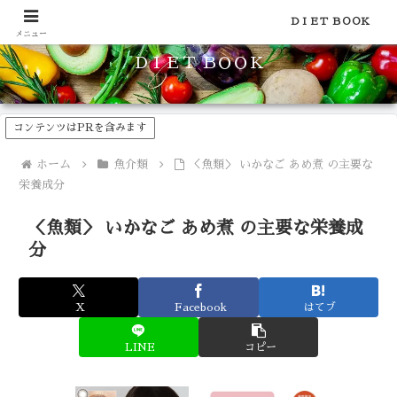
食品のカロリーや糖質などの栄養素がわかる！健康やダイエットに
ＤＩＥＴ ＢＯＯＫ
メニュー
ＤＩＥＴ ＢＯＯＫ
コンテンツはPRを含みます
ホーム
魚介類
＜魚類＞ いかなご あめ煮 の主要な
栄養成分
＜魚類＞ いかなご あめ煮 の主要な栄養成
分
X
Facebook
はてブ
LINE
コピー