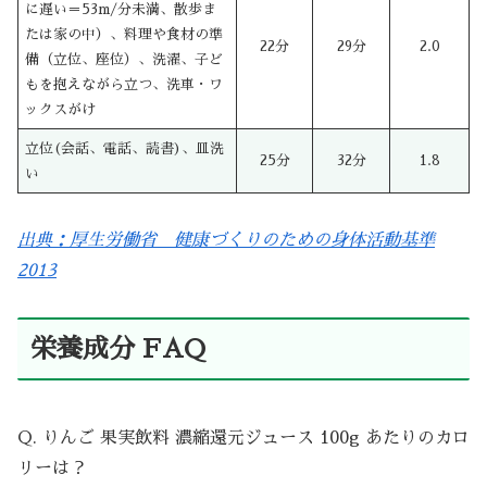
に遅い＝53m/分未満、散歩ま
たは家の中）、料理や食材の準
22分
29分
2.0
備（立位、座位）、洗濯、子ど
もを抱えながら立つ、洗車・ワ
ックスがけ
立位(会話、電話、読書)、皿洗
25分
32分
1.8
い
出典：厚生労働省 健康づくりのための身体活動基準
2013
栄養成分 FAQ
Q. りんご 果実飲料 濃縮還元ジュース 100g あたりのカロ
リーは？