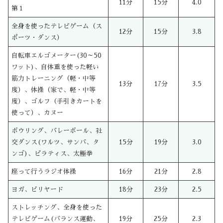
11分
15分
4.0
第１
全身を使ったテレビゲーム（ス
12分
15分
3.8
ポーツ・ダンス）
自転車エルゴメーター(30～50
ワット)、自体重を使った軽い
筋力トレーニング（軽・中等
13分
17分
3.5
度）、体操（家で、軽・中等
度）、ゴルフ（手引きカートを
使って）、カヌー
ボウリング、バレーボール、社
交ダンス(ワルツ、サンバ、タ
15分
19分
3.0
ンゴ)、ピラティス、太極拳
座って行うラジオ体操
16分
21分
2.8
ヨガ、ビリヤード
18分
23分
2.5
ストレッチング、全身を使った
テレビゲーム(バランス運動、
19分
25分
2.3