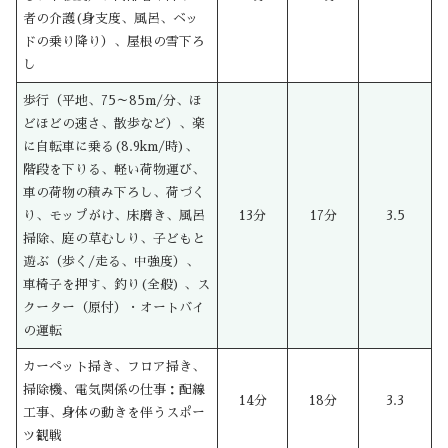
者の介護(身支度、風呂、ベッ
ドの乗り降り）、屋根の雪下ろ
し
歩行（平地、75～85m/分、ほ
どほどの速さ、散歩など）、楽
に自転車に乗る(8.9km/時)、
階段を下りる、軽い荷物運び、
車の荷物の積み下ろし、荷づく
り、モップがけ、床磨き、風呂
13分
17分
3.5
掃除、庭の草むしり、子どもと
遊ぶ（歩く/走る、中強度）、
車椅子を押す、釣り(全般) 、ス
クーター（原付）・オートバイ
の運転
カーペット掃き、フロア掃き、
掃除機、電気関係の仕事：配線
14分
18分
3.3
工事、身体の動きを伴うスポー
ツ観戦