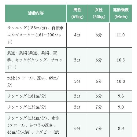
男性
女性
運動強度
活動内容
（65kg）
（50kg）
（Mets）
ランニング(188m/分)、自転車
エルゴメーター(161～200ワッ
4分
6分
11.0
ト)
武道・武術(柔道、柔術、空
手、キックボクシング、テコン
5分
6分
10.3
ドー)
水泳(クロール、速い、69m/
5分
6分
10.0
分)
ランニング(161m/分)
5分
6分
9.8
ランニング(139m/分)
5分
7分
9.0
ランニング(134m/分)、水泳
(クロール、ふつうの速さ、
6分
7分
8.3
46m/分未満)、ラグビー（試