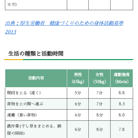
ヨガ)
出典：厚生労働省 健康づくりのための身体活動基準
2013
生活の種類と活動時間
男性
女性
運動強度
活動内容
（65kg）
（50kg）
（Mets）
階段を上る（速く）
5分
7分
8.8
荷物を上の階へ運ぶ
6分
7分
8.3
運搬（重い荷物）
6分
8分
8.0
農作業(干し草をまとめる、納
6分
8分
7.8
屋の掃除)