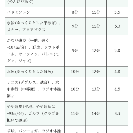
(のんびり泳ぐ)
バドミントン
8分
11分
5.5
水泳(ゆっくりとした平泳ぎ) 、
9分
11分
5.3
スキー、アクアビクス
かなり速歩（平地、速く
=107m/分）、野球、ソフトボ
9分
12分
5.0
ール、サーフィン、バレエ(モ
ダン、ジャズ)
水泳(ゆっくりとした背泳)
10分
12分
4.8
テニス(ダブルス、試合）、水
中歩行（中等度）、ラジオ体操
10分
13分
4.5
第２
やや速歩(平地、やや速めに
=93m/分)、ゴルフ（クラブを
11分
14分
4.3
担いで運ぶ）
卓球、パワーヨガ、ラジオ体操