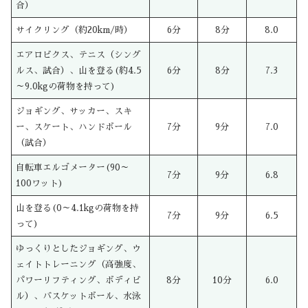
合）
サイクリング（約20km/時）
6分
8分
8.0
エアロビクス、テニス（シング
ルス、試合）、山を登る(約4.5
6分
8分
7.3
～9.0kgの荷物を持って)
ジョギング、サッカー、スキ
ー、スケート、ハンドボール
7分
9分
7.0
（試合）
自転車エルゴメーター(90～
7分
9分
6.8
100ワット)
山を登る(0～4.1kgの荷物を持
7分
9分
6.5
って)
ゆっくりとしたジョギング、ウ
ェイトトレーニング（高強度、
パワーリフティング、ボディビ
8分
10分
6.0
ル）、バスケットボール、水泳