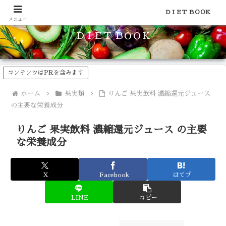
食品のカロリーや糖質などの栄養素がわかる！健康やダイエットに
ＤＩＥＴ ＢＯＯＫ
メニュー
ＤＩＥＴ ＢＯＯＫ
コンテンツはPRを含みます
ホーム
果実類
りんご 果実飲料 濃縮還元ジュース
の主要な栄養成分
りんご 果実飲料 濃縮還元ジュース の主要
な栄養成分
X
Facebook
はてブ
LINE
コピー