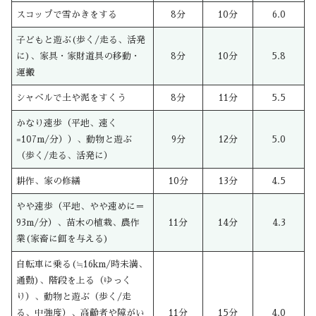
スコップで雪かきをする
8分
10分
6.0
子どもと遊ぶ(歩く/走る、活発
に)、家具・家財道具の移動・
8分
10分
5.8
運搬
シャベルで土や泥をすくう
8分
11分
5.5
かなり速歩（平地、速く
=107m/分））、動物と遊ぶ
9分
12分
5.0
（歩く/走る、活発に）
耕作、家の修繕
10分
13分
4.5
やや速歩（平地、やや速めに＝
93m/分）、苗木の植栽、農作
11分
14分
4.3
業(家畜に餌を与える)
自転車に乗る(≒16km/時未満、
通勤)、階段を上る（ゆっく
り）、動物と遊ぶ（歩く/走
る、中強度）、高齢者や障がい
11分
15分
4.0