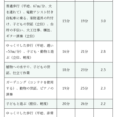
普通歩行（平地、67m/分、犬
を連れて）、電動アシスト付き
自転車に乗る、家財道具の片付
15分
19分
3.0
け、子どもの世話（立位）、台
所の手伝い、大工仕事、梱包、
ギター演奏（立位）
ゆっくりした歩行（平地、遅い
=53m/分）、子ども・動物と遊
16分
21分
2.8
ぶ（立位、軽度）
植物への水やり、子どもの世
18分
23分
2.5
話、仕立て作業
ガーデニング（コンテナを使用
する）、動物の世話、ピアノの
19分
25分
2.3
演奏
子どもと遊ぶ（座位、軽度）
20分
26分
2.2
ゆっくりした歩行（平地、非常