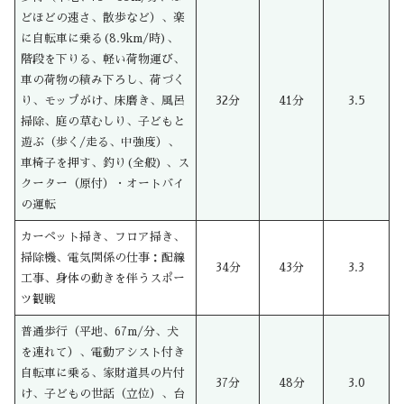
どほどの速さ、散歩など）、楽
に自転車に乗る(8.9km/時)、
階段を下りる、軽い荷物運び、
車の荷物の積み下ろし、荷づく
り、モップがけ、床磨き、風呂
32分
41分
3.5
掃除、庭の草むしり、子どもと
遊ぶ（歩く/走る、中強度）、
車椅子を押す、釣り(全般) 、ス
クーター（原付）・オートバイ
の運転
カーペット掃き、フロア掃き、
掃除機、電気関係の仕事：配線
34分
43分
3.3
工事、身体の動きを伴うスポー
ツ観戦
普通歩行（平地、67m/分、犬
を連れて）、電動アシスト付き
自転車に乗る、家財道具の片付
37分
48分
3.0
け、子どもの世話（立位）、台