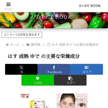
食品のカロリーや糖質などの栄養素がわかる！健康やダイエットに
ＤＩＥＴ ＢＯＯＫ
メニュー
ＤＩＥＴ ＢＯＯＫ
コンテンツはPRを含みます
ホーム
種実類
はす 成熟 ゆで の主要な栄養成分
はす 成熟 ゆで の主要な栄養成分
X
Facebook
はてブ
LINE
コピー