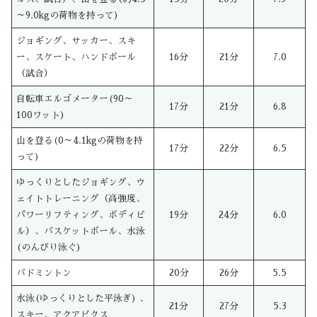
～9.0kgの荷物を持って)
ジョギング、サッカー、スキ
ー、スケート、ハンドボール
16分
21分
7.0
（試合）
自転車エルゴメーター(90～
17分
21分
6.8
100ワット)
山を登る(0～4.1kgの荷物を持
17分
22分
6.5
って)
ゆっくりとしたジョギング、ウ
ェイトトレーニング（高強度、
パワーリフティング、ボディビ
19分
24分
6.0
ル）、バスケットボール、水泳
(のんびり泳ぐ)
バドミントン
20分
26分
5.5
水泳(ゆっくりとした平泳ぎ) 、
21分
27分
5.3
スキー、アクアビクス