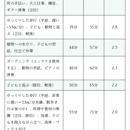
所の手伝い、大工仕事、梱包、
ギター演奏（立位）
ゆっくりした歩行（平地、遅い
=53m/分）、子ども・動物と遊
39分
51分
2.8
ぶ（立位、軽度）
植物への水やり、子どもの世
44分
57分
2.5
話、仕立て作業
ガーデニング（コンテナを使用
する）、動物の世話、ピアノの
48分
62分
2.3
演奏
子どもと遊ぶ（座位、軽度）
50分
65分
2.2
ゆっくりした歩行（平地、非常
に遅い＝53m/分未満、散歩ま
たは家の中）、料理や食材の準
55分
71分
2.0
備（立位、座位）、洗濯、子ど
もを抱えながら立つ、洗車・ワ
ックスがけ