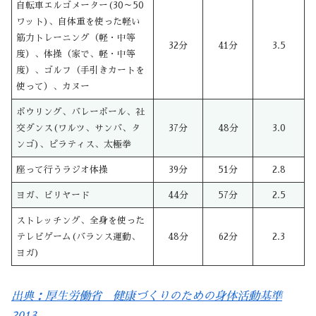
自転車エルゴメーター(30～50
ワット)、自体重を使った軽い
筋力トレーニング（軽・中等
32分
41分
3.5
度）、体操（家で、軽・中等
度）、ゴルフ（手引きカートを
使って）、カヌー
ボウリング、バレーボール、社
交ダンス(ワルツ、サンバ、タ
37分
48分
3.0
ンゴ)、ピラティス、太極拳
座って行うラジオ体操
39分
51分
2.8
ヨガ、ビリヤード
44分
57分
2.5
ストレッチング、全身を使った
テレビゲーム(バランス運動、
48分
62分
2.3
ヨガ)
出典：厚生労働省 健康づくりのための身体活動基準
2013