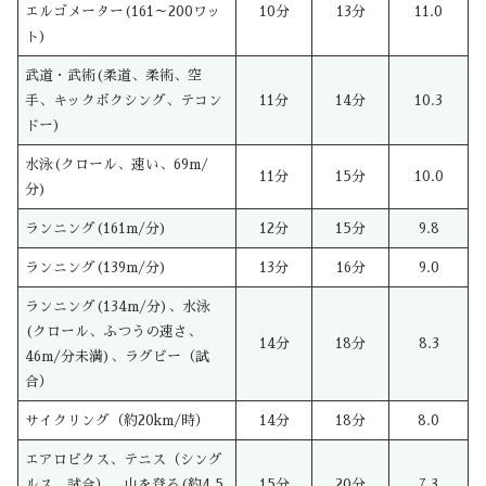
エルゴメーター(161～200ワッ
10分
13分
11.0
ト)
武道・武術(柔道、柔術、空
手、キックボクシング、テコン
11分
14分
10.3
ドー)
水泳(クロール、速い、69m/
11分
15分
10.0
分)
ランニング(161m/分)
12分
15分
9.8
ランニング(139m/分)
13分
16分
9.0
ランニング(134m/分)、水泳
(クロール、ふつうの速さ、
14分
18分
8.3
46m/分未満)、ラグビー（試
合）
サイクリング（約20km/時）
14分
18分
8.0
エアロビクス、テニス（シング
ルス、試合）、山を登る(約4.5
15分
20分
7.3