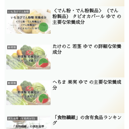
＜でん粉・でん粉製品＞ （でん
いも及びでん粉類
粉製品） タピオカパール ゆで の
主要な栄養成分
たけのこ 若茎 ゆで の詳細な栄養
野菜類
成分
へちま 果実 ゆで の主要な栄養成
野菜類
分
「食物繊維」の含有食品ランキン
摂取基準（栄養成分別）
グ