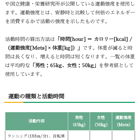
や国立健康・栄養研究所が公開している運動強度を使用し
ます。運動強度とは、安静時と比較して何倍のエネルギー
を消費するかで活動の強度を示したものです。
活動時間の算出方法は
「時間[hour] ＝ カロリー[kcal] /
（運動強度[Mets] × 体重[kg]）」
です。体重が減ると時
間は長くなり、増えると時間は短くなります。一覧の体重
は平均的な
「男性：65kg、女性：50kg」
を参考値として
使用しています。
運動の種類と活動時間
男性
女性
運動強度
活動内容
（65kg）
（50kg）
（Mets）
ランニング(188m/分)、自転車