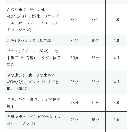
かなり速歩（平地、速く
=107m/分）、野球、ソフトボ
22分
29分
5.0
ール、サーフィン、バレエ(モ
ダン、ジャズ)
水泳(ゆっくりとした背泳)
23分
30分
4.8
テニス(ダブルス、試合）、水
中歩行（中等度）、ラジオ体操
25分
32分
4.5
第２
やや速歩(平地、やや速めに
=93m/分)、ゴルフ（クラブを
26分
33分
4.3
担いで運ぶ）
卓球、パワーヨガ、ラジオ体操
28分
36分
4.0
第１
全身を使ったテレビゲーム（ス
29分
38分
3.8
ポーツ・ダンス）