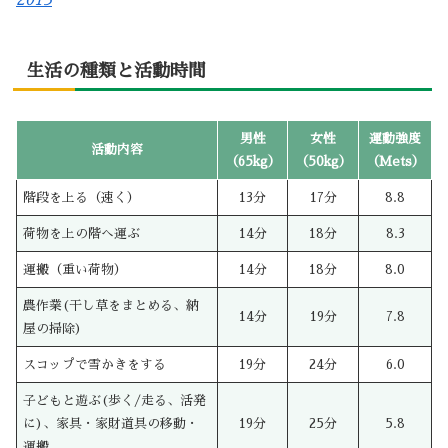
生活の種類と活動時間
男性
女性
運動強度
活動内容
（65kg）
（50kg）
（Mets）
階段を上る（速く）
13分
17分
8.8
荷物を上の階へ運ぶ
14分
18分
8.3
運搬（重い荷物）
14分
18分
8.0
農作業(干し草をまとめる、納
14分
19分
7.8
屋の掃除)
スコップで雪かきをする
19分
24分
6.0
子どもと遊ぶ(歩く/走る、活発
に)、家具・家財道具の移動・
19分
25分
5.8
運搬