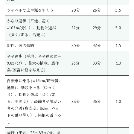
シャベルで土や泥をすくう
20分
26分
5.5
かなり速歩（平地、速く
=107m/分））、動物と遊ぶ
22分
29分
5.0
（歩く/走る、活発に）
耕作、家の修繕
25分
32分
4.5
やや速歩（平地、やや速めに＝
93m/分）、苗木の植栽、農作
26分
33分
4.3
業(家畜に餌を与える)
自転車に乗る(≒16km/時未満、
通勤)、階段を上る（ゆっく
り）、動物と遊ぶ（歩く/走
る、中強度）、高齢者や障がい
28分
36分
4.0
者の介護(身支度、風呂、ベッ
ドの乗り降り）、屋根の雪下ろ
し
歩行（平地、75～85m/分、ほ