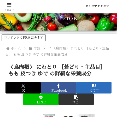
食品のカロリーや糖質などの栄養素がわかる！健康やダイエットに
ＤＩＥＴ ＢＯＯＫ
メニュー
ＤＩＥＴ ＢＯＯＫ
コンテンツはPRを含みます
ホーム
肉類
＜鳥肉類＞ にわとり ［若どり・主品
目］ もも 皮つき ゆで の詳細な栄養成分
＜鳥肉類＞ にわとり ［若どり・主品目］
もも 皮つき ゆで の詳細な栄養成分
X
Facebook
はてブ
LINE
コピー