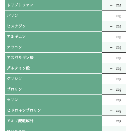
トリプトファン
–
mg
バリン
–
mg
ヒスチジン
–
mg
アルギニン
–
mg
アラニン
–
mg
アスパラギン酸
–
mg
グルタミン酸
–
mg
グリシン
–
mg
プロリン
–
mg
セリン
–
mg
ヒドロキシプロリン
–
mg
アミノ酸組成計
–
mg