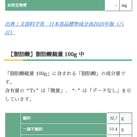
未同定物質
–
mg
出典：文部科学省 日本食品標準成分表2020年版（八
訂）
【脂肪酸】脂肪酸総量 100g 中
「脂肪酸総量 100g」に含まれる「脂肪酸」の成分量で
す。
含有量の“Tr”は「微量」、“-”は「データなし」を示
しています。
飽和
32.7
g
一価不飽和
53.4
g