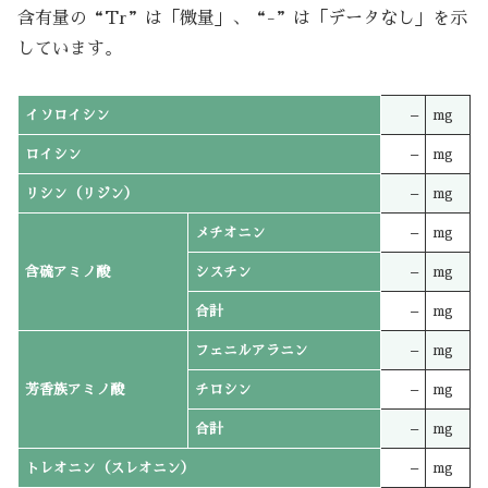
含有量の“Tr”は「微量」、“-”は「データなし」を示
しています。
イソロイシン
–
mg
ロイシン
–
mg
リシン（リジン）
–
mg
メチオニン
–
mg
含硫アミノ酸
シスチン
–
mg
合計
–
mg
フェニルアラニン
–
mg
芳香族アミノ酸
チロシン
–
mg
合計
–
mg
トレオニン（スレオニン）
–
mg