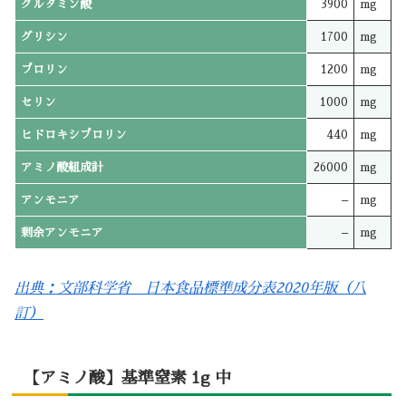
グルタミン酸
3900
mg
グリシン
1700
mg
プロリン
1200
mg
セリン
1000
mg
ヒドロキシプロリン
440
mg
アミノ酸組成計
26000
mg
アンモニア
–
mg
剰余アンモニア
–
mg
出典：文部科学省 日本食品標準成分表2020年版（八
訂）
【アミノ酸】基準窒素 1g 中