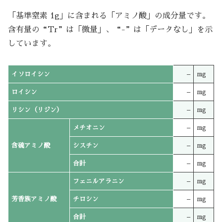
「基準窒素 1g」に含まれる「アミノ酸」の成分量です。
含有量の“Tr”は「微量」、“-”は「データなし」を示
しています。
イソロイシン
–
mg
ロイシン
–
mg
リシン（リジン）
–
mg
メチオニン
–
mg
含硫アミノ酸
シスチン
–
mg
合計
–
mg
フェニルアラニン
–
mg
芳香族アミノ酸
チロシン
–
mg
合計
–
mg