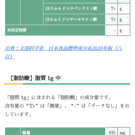
22:5 n-6 ドコサペンタエン酸
Tr
g
22:6 n-3 ドコサヘキサエン酸
Tr
g
未同定物質
–
g
出典：文部科学省 日本食品標準成分表2020年版（八
訂）
【脂肪酸】脂質 1g 中
「脂質 1g」に含まれる「脂肪酸」の成分量です。
含有量の“Tr”は「微量」、“-”は「データなし」を示
しています。
総量
891
mg