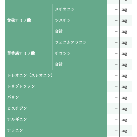
メチオニン
–
mg
含硫アミノ酸
シスチン
–
mg
合計
–
mg
フェニルアラニン
–
mg
芳香族アミノ酸
チロシン
–
mg
合計
–
mg
トレオニン（スレオニン）
–
mg
トリプトファン
–
mg
バリン
–
mg
ヒスチジン
–
mg
アルギニン
–
mg
アラニン
–
mg