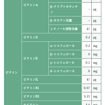
ビタミンA
β-クリプトキサンチ
–
μg
ン
β-カロテン当量
–
μg
レチノール活性当量
47
μg
ビタミンD
0.2
μg
α-トコフェロール
0.2
mg
β-トコフェロール
0
mg
ビタミンE
γ-トコフェロール
0.1
mg
δ-トコフェロール
0
mg
ビタミン
ビタミンK
47
μg
ビタミンB1
0.07
mg
ビタミンB2
0.21
mg
ナイアシン
4.6
mg