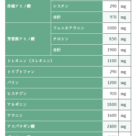
含硫アミノ酸
シスチン
290
mg
合計
970
mg
フェニルアラニン
1000
mg
芳香族アミノ酸
チロシン
850
mg
合計
1900
mg
トレオニン（スレオニン）
1100
mg
トリプトファン
290
mg
バリン
1200
mg
ヒスチジン
910
mg
アルギニン
1800
mg
アラニン
1600
mg
アスパラギン酸
2400
mg