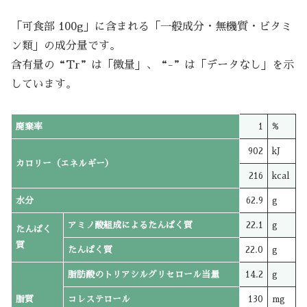
「可食部 100g」に含まれる「一般成分・無機質・ビタミ
ン類」の成分量です。
含有量の“Tr”は「微量」、“-”は「データなし」を示
しています。
廃棄率
1
%
902
kJ
カロリー（エネルギー）
216
kcal
水分
62.9
g
アミノ酸組成によるたんぱく質
22.1
g
たんぱく
質
たんぱく質
22.0
g
脂肪酸のトリアシルグリセロール当量
14.2
g
脂質
コレステロール
130
mg