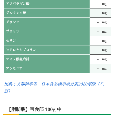
アスパラギン酸
–
mg
グルタミン酸
–
mg
グリシン
–
mg
プロリン
–
mg
セリン
–
mg
ヒドロキシプロリン
–
mg
アミノ酸組成計
–
mg
アンモニア
–
mg
出典：文部科学省 日本食品標準成分表2020年版（八
訂）
【脂肪酸】可食部 100g 中