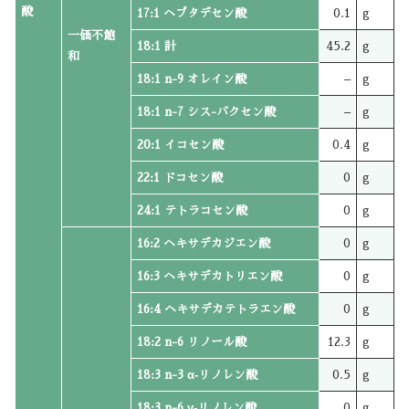
酸
17:1 ヘプタデセン酸
0.1
g
一価不飽
18:1 計
45.2
g
和
18:1 n-9 オレイン酸
–
g
18:1 n-7 シス-バクセン酸
–
g
20:1 イコセン酸
0.4
g
22:1 ドコセン酸
0
g
24:1 テトラコセン酸
0
g
16:2 ヘキサデカジエン酸
0
g
16:3 ヘキサデカトリエン酸
0
g
16:4 ヘキサデカテトラエン酸
0
g
18:2 n-6 リノール酸
12.3
g
18:3 n-3 α‐リノレン酸
0.5
g
18:3 n-6 γ‐リノレン酸
0
g