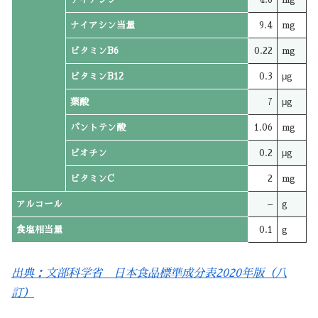
ナイアシン当量
9.4
mg
ビタミンB6
0.22
mg
ビタミンB12
0.3
μg
葉酸
7
μg
パントテン酸
1.06
mg
ビオチン
0.2
μg
ビタミンC
2
mg
アルコール
–
g
食塩相当量
0.1
g
出典：文部科学省 日本食品標準成分表2020年版（八
訂）