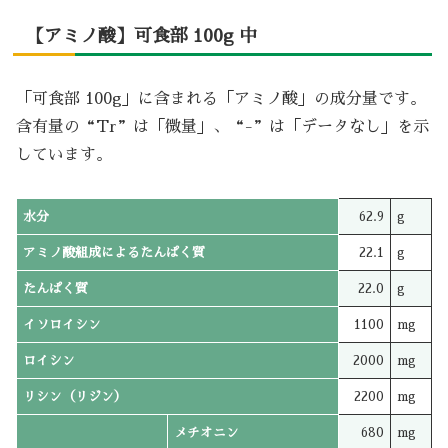
【アミノ酸】可食部 100g 中
「可食部 100g」に含まれる「アミノ酸」の成分量です。
含有量の“Tr”は「微量」、“-”は「データなし」を示
しています。
水分
62.9
g
アミノ酸組成によるたんぱく質
22.1
g
たんぱく質
22.0
g
イソロイシン
1100
mg
ロイシン
2000
mg
リシン（リジン）
2200
mg
メチオニン
680
mg