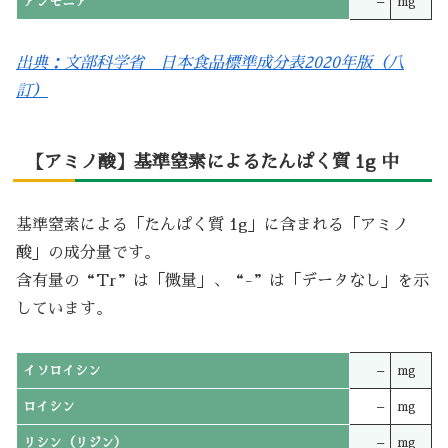
アンモニア
–
mg
出典：文部科学省 日本食品標準成分表2020年版（八
訂）
【アミノ酸】基準窒素によるたんぱく質 1g 中
基準窒素による「たんぱく質 1g」に含まれる「アミノ
酸」の成分量です。
含有量の“Tr”は「微量」、“-”は「データなし」を示
しています。
イソロイシン
–
mg
ロイシン
–
mg
リシン（リジン）
–
mg