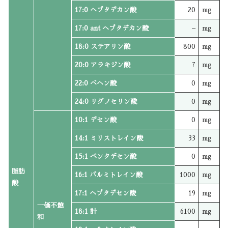
17:0 ヘプタデカン酸
20
mg
17:0 ant ヘプタデカン酸
–
mg
18:0 ステアリン酸
800
mg
20:0 アラキジン酸
7
mg
22:0 ベヘン酸
0
mg
24:0 リグノセリン酸
0
mg
10:1 デセン酸
0
mg
14:1 ミリストレイン酸
33
mg
15:1 ペンタデセン酸
0
mg
脂肪
16:1 パルミトレイン酸
1000
mg
酸
17:1 ヘプタデセン酸
19
mg
一価不飽
18:1 計
6100
mg
和