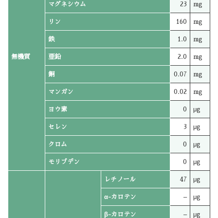
マグネシウム
23
mg
リン
160
mg
鉄
1.0
mg
無機質
亜鉛
2.0
mg
銅
0.07
mg
マンガン
0.02
mg
ヨウ素
0
μg
セレン
3
μg
クロム
0
μg
モリブデン
0
μg
レチノール
47
μg
α-カロテン
–
μg
β-カロテン
–
μg