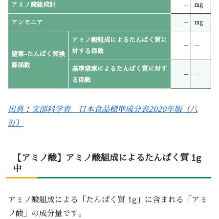
アミノ酸組成計
–
mg
アンモニア
–
mg
アミノ酸組成によるたんぱく質に
–
－
対する係数
窒素-たんぱく質換
算係数
基準窒素によるたんぱく質に対す
–
－
る係数
出典：文部科学省 日本食品標準成分表2020年版（八
訂）
【アミノ酸】アミノ酸組成によるたんぱく質 1g
中
アミノ酸組成による「たんぱく質 1g」に含まれる「アミ
ノ酸」の成分量です。