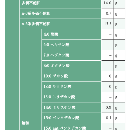
多価不飽和
14.0
g
n-3系多価不飽和
0.7
g
n-6系多価不飽和
13.3
g
4:0 酪酸
–
g
6:0 ヘキサン酸
–
g
7:0 ヘプタン酸
–
g
8:0 オクタン酸
–
g
10:0 デカン酸
0
g
12:0 ラウリン酸
0
g
13:0 トリデカン酸
–
g
14:0 ミリスチン酸
0.8
g
15:0 ペンタデカン酸
0.1
g
飽和
15:0 ant ペンタデカン酸
–
g