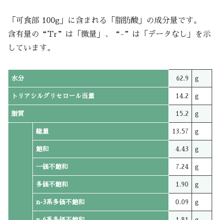
「可食部 100g」に含まれる「脂肪酸」の成分量です。
含有量の“Tr”は「微量」、“-”は「データなし」を示
しています。
水分
62.9
g
トリアシルグリセロール当量
14.2
g
脂質
15.2
g
総量
13.57
g
飽和
4.43
g
一価不飽和
7.24
g
多価不飽和
1.90
g
n-3系多価不飽和
0.09
g
n-6系多価不飽和
1.81
g