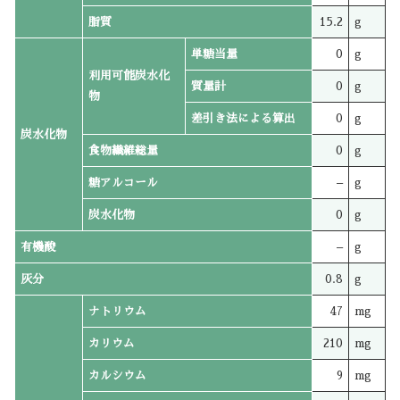
脂質
15.2
g
単糖当量
0
g
利用可能炭水化
質量計
0
g
物
差引き法による算出
0
g
炭水化物
食物繊維総量
0
g
糖アルコール
–
g
炭水化物
0
g
有機酸
–
g
灰分
0.8
g
ナトリウム
47
mg
カリウム
210
mg
カルシウム
9
mg