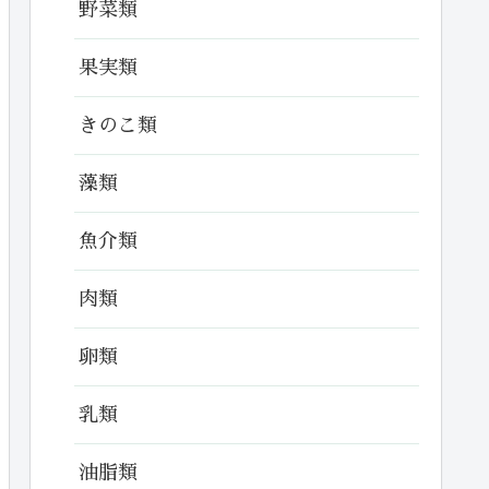
野菜類
果実類
きのこ類
藻類
魚介類
肉類
卵類
乳類
油脂類