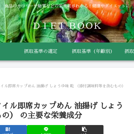
食品のカロリーや糖質などの栄養素がわかる！健康やダイエットに
ＤＩＥＴ ＢＯＯＫ
摂取基準の選定
摂取基準（年齢別）
摂取
タイル即席カップめん 油揚げ しょうゆ味 乾 （添付調味料等を含むもの）
タイル即席カップめん 油揚げ しょう
もの） の主要な栄養成分