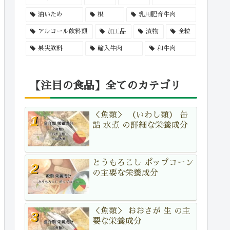
油いため
根
乳用肥育牛肉
アルコール飲料類
加工品
漬物
全粒
果実飲料
輸入牛肉
和牛肉
【注目の食品】全てのカテゴリ
＜魚類＞ （いわし類） 缶
詰 水煮 の詳細な栄養成分
とうもろこし ポップコーン
の主要な栄養成分
＜魚類＞ おおさが 生 の主
要な栄養成分