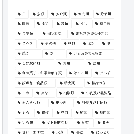
生
魚類
魚介類
畜肉類
野菜類
肉類
ゆで
穀類
うし
菓子類
果実類
調味料類
調味料及び香辛料類
こむぎ
その他
豆類
ぶた
葉
焼き
乾
いも及びでん粉類
し好飲料類
乳類
藻類
和生菓子・和半生菓子類
きのこ類
だいず
調理加工食品類
種実類
脂身つき
こめ
皮なし
油脂類
牛乳及び乳製品
かんきつ類
皮つき
砂糖及び甘味類
もも
養殖
赤肉
卵類
鳥肉類
いも類
皮下脂肪なし
貝類
果実
さけ・ます類
水煮
缶詰
にわとり