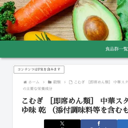
食品群一覧
コンテンツはPRを含みます
ホーム
穀類
こむぎ ［即席めん類］ 中華ス
の主要な栄養成分
こむぎ ［即席めん類］ 中華ス
ゆ味 乾 （添付調味料等を含む