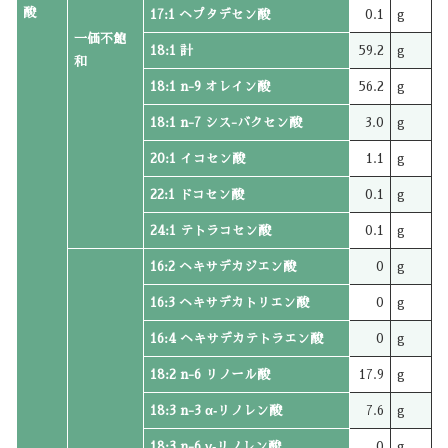
酸
17:1 ヘプタデセン酸
0.1
g
一価不飽
18:1 計
59.2
g
和
18:1 n-9 オレイン酸
56.2
g
18:1 n-7 シス-バクセン酸
3.0
g
20:1 イコセン酸
1.1
g
22:1 ドコセン酸
0.1
g
24:1 テトラコセン酸
0.1
g
16:2 ヘキサデカジエン酸
0
g
16:3 ヘキサデカトリエン酸
0
g
16:4 ヘキサデカテトラエン酸
0
g
18:2 n-6 リノール酸
17.9
g
18:3 n-3 α‐リノレン酸
7.6
g
18:3 n-6 γ‐リノレン酸
0
g