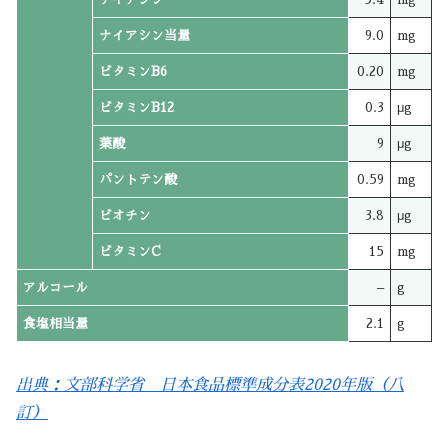
ナイアシン当量
9.0
mg
ビタミンB6
0.20
mg
ビタミンB12
0.3
μg
葉酸
9
μg
パントテン酸
0.59
mg
ビオチン
3.8
μg
ビタミンC
15
mg
アルコール
–
g
食塩相当量
2.1
g
出典：文部科学省 日本食品標準成分表2020年版（八
訂）