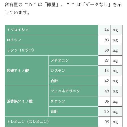
含有量の“Tr”は「微量」、“-”は「データなし」を示
しています。
イソロイシン
44
mg
ロイシン
93
mg
リシン（リジン）
89
mg
メチオニン
27
mg
含硫アミノ酸
シスチン
14
mg
合計
42
mg
フェニルアラニン
49
mg
芳香族アミノ酸
チロシン
36
mg
合計
85
mg
トレオニン（スレオニン）
53
mg