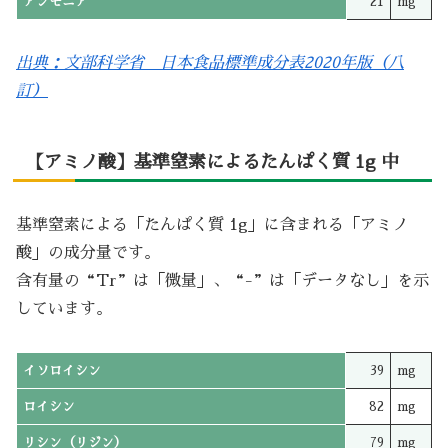
アンモニア
21
mg
出典：文部科学省 日本食品標準成分表2020年版（八
訂）
【アミノ酸】基準窒素によるたんぱく質 1g 中
基準窒素による「たんぱく質 1g」に含まれる「アミノ
酸」の成分量です。
含有量の“Tr”は「微量」、“-”は「データなし」を示
しています。
イソロイシン
39
mg
ロイシン
82
mg
リシン（リジン）
79
mg