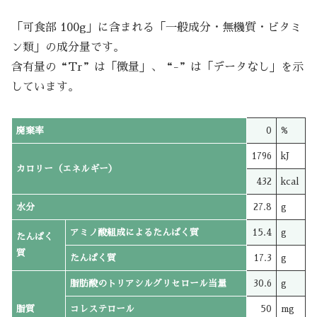
「可食部 100g」に含まれる「一般成分・無機質・ビタミ
ン類」の成分量です。
含有量の“Tr”は「微量」、“-”は「データなし」を示
しています。
廃棄率
0
%
1796
kJ
カロリー（エネルギー）
432
kcal
水分
27.8
g
アミノ酸組成によるたんぱく質
15.4
g
たんぱく
質
たんぱく質
17.3
g
脂肪酸のトリアシルグリセロール当量
30.6
g
脂質
コレステロール
50
mg