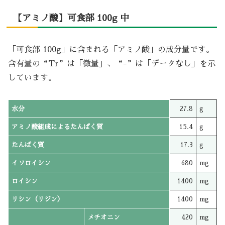
【アミノ酸】可食部 100g 中
「可食部 100g」に含まれる「アミノ酸」の成分量です。
含有量の“Tr”は「微量」、“-”は「データなし」を示
しています。
水分
27.8
g
アミノ酸組成によるたんぱく質
15.4
g
たんぱく質
17.3
g
イソロイシン
680
mg
ロイシン
1400
mg
リシン（リジン）
1400
mg
メチオニン
420
mg