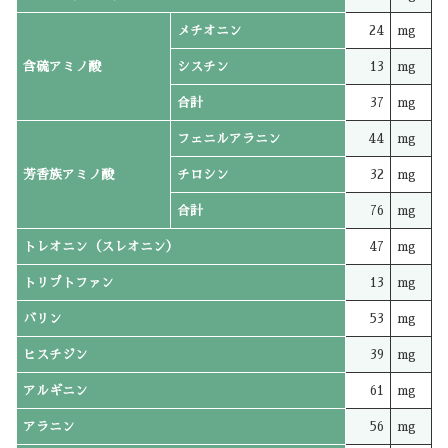
メチオニン
24
mg
含硫アミノ酸
シスチン
13
mg
合計
37
mg
フェニルアラニン
44
mg
芳香族アミノ酸
チロシン
32
mg
合計
76
mg
トレオニン（スレオニン）
47
mg
トリプトファン
13
mg
バリン
53
mg
ヒスチジン
39
mg
アルギニン
61
mg
アラニン
56
mg