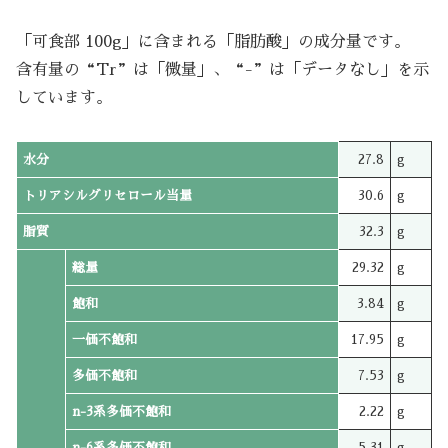
「可食部 100g」に含まれる「脂肪酸」の成分量です。
含有量の“Tr”は「微量」、“-”は「データなし」を示
しています。
水分
27.8
g
トリアシルグリセロール当量
30.6
g
脂質
32.3
g
総量
29.32
g
飽和
3.84
g
一価不飽和
17.95
g
多価不飽和
7.53
g
n-3系多価不飽和
2.22
g
n-6系多価不飽和
5.31
g