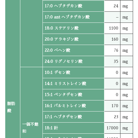
17:0 ヘプタデカン酸
24
mg
17:0 ant ヘプタデカン酸
–
mg
18:0 ステアリン酸
1100
mg
20:0 アラキジン酸
160
mg
22:0 ベヘン酸
76
mg
24:0 リグノセリン酸
35
mg
10:1 デセン酸
0
mg
14:1 ミリストレイン酸
0
mg
15:1 ペンタデセン酸
0
mg
脂肪
16:1 パルミトレイン酸
170
mg
酸
17:1 ヘプタデセン酸
23
mg
一価不飽
18:1 計
17000
mg
和