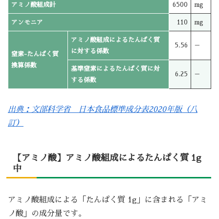
アミノ酸組成計
6500
mg
アンモニア
110
mg
アミノ酸組成によるたんぱく質
5.56
－
に対する係数
窒素-たんぱく質
換算係数
基準窒素によるたんぱく質に対
6.25
－
する係数
出典：文部科学省 日本食品標準成分表2020年版（八
訂）
【アミノ酸】アミノ酸組成によるたんぱく質 1g
中
アミノ酸組成による「たんぱく質 1g」に含まれる「アミ
ノ酸」の成分量です。