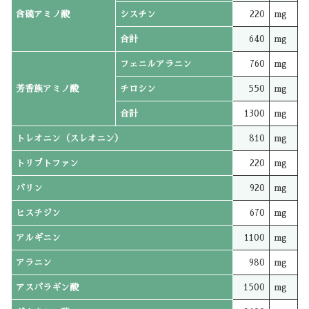
含硫アミノ酸
シスチン
220
mg
合計
640
mg
フェニルアラニン
760
mg
芳香族アミノ酸
チロシン
550
mg
合計
1300
mg
トレオニン（スレオニン）
810
mg
トリプトファン
220
mg
バリン
920
mg
ヒスチジン
670
mg
アルギニン
1100
mg
アラニン
980
mg
アスパラギン酸
1500
mg