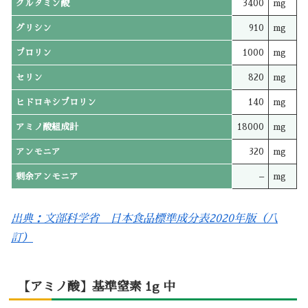
グルタミン酸
3400
mg
グリシン
910
mg
プロリン
1000
mg
セリン
820
mg
ヒドロキシプロリン
140
mg
アミノ酸組成計
18000
mg
アンモニア
320
mg
剰余アンモニア
–
mg
出典：文部科学省 日本食品標準成分表2020年版（八
訂）
【アミノ酸】基準窒素 1g 中