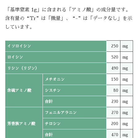
「基準窒素 1g」に含まれる「アミノ酸」の成分量です。
含有量の“Tr”は「微量」、“-”は「データなし」を示
しています。
イソロイシン
250
mg
ロイシン
520
mg
リシン（リジン）
490
mg
メチオニン
150
mg
含硫アミノ酸
シスチン
80
mg
合計
230
mg
フェニルアラニン
270
mg
芳香族アミノ酸
チロシン
200
mg
合計
470
mg