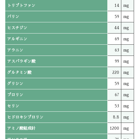
トリプトファン
14
mg
バリン
59
mg
ヒスチジン
44
mg
アルギニン
69
mg
アラニン
63
mg
アスパラギン酸
99
mg
グルタミン酸
220
mg
グリシン
59
mg
プロリン
67
mg
セリン
53
mg
ヒドロキシプロリン
8.8
mg
アミノ酸組成計
1200
mg