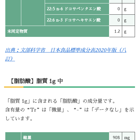
22:5 n-6 ドコサペンタエン酸
0
g
22:6 n-3 ドコサヘキサエン酸
0
g
未同定物質
1.2
g
出典：文部科学省 日本食品標準成分表2020年版（八
訂）
【脂肪酸】脂質 1g 中
「脂質 1g」に含まれる「脂肪酸」の成分量です。
含有量の“Tr”は「微量」、“-”は「データなし」を示
しています。
総量
908
mg