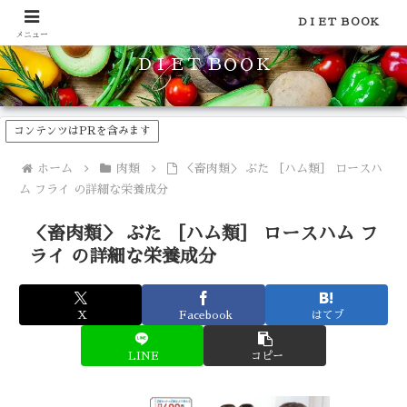
食品のカロリーや糖質などの栄養素がわかる！健康やダイエットに
ＤＩＥＴ ＢＯＯＫ
メニュー
ＤＩＥＴ ＢＯＯＫ
コンテンツはPRを含みます
ホーム
肉類
＜畜肉類＞ ぶた ［ハム類］ ロースハ
ム フライ の詳細な栄養成分
＜畜肉類＞ ぶた ［ハム類］ ロースハム フ
ライ の詳細な栄養成分
X
Facebook
はてブ
LINE
コピー