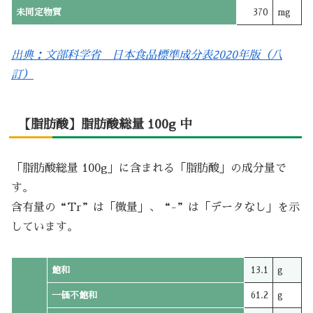
未同定物質
370
mg
出典：文部科学省 日本食品標準成分表2020年版（八
訂）
【脂肪酸】脂肪酸総量 100g 中
「脂肪酸総量 100g」に含まれる「脂肪酸」の成分量で
す。
含有量の“Tr”は「微量」、“-”は「データなし」を示
しています。
飽和
13.1
g
一価不飽和
61.2
g