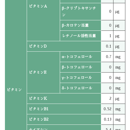
ビタミンA
β-クリプトキサンチ
0
μg
ン
β-カロテン当量
0
μg
レチノール活性当量
1
μg
ビタミンD
0.1
μg
α-トコフェロール
0.7
mg
β-トコフェロール
0
mg
ビタミンE
γ-トコフェロール
0
mg
δ-トコフェロール
0
mg
ビタミン
ビタミンK
2
μg
ビタミンB1
0.52
mg
ビタミンB2
0.13
mg
ナイアシン
5.4
mg