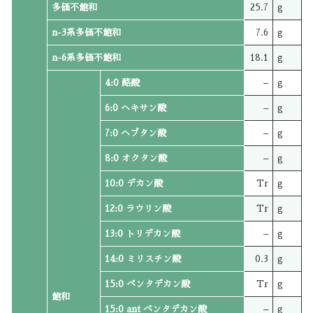
多価不飽和
25.7
g
n-3系多価不飽和
7.6
g
n-6系多価不飽和
18.1
g
4:0 酪酸
–
g
6:0 ヘキサン酸
–
g
7:0 ヘプタン酸
–
g
8:0 オクタン酸
–
g
10:0 デカン酸
Tr
g
12:0 ラウリン酸
Tr
g
13:0 トリデカン酸
–
g
14:0 ミリスチン酸
0.3
g
15:0 ペンタデカン酸
Tr
g
飽和
15:0 ant ペンタデカン酸
–
g