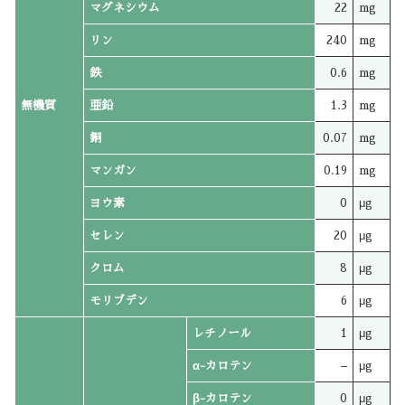
マグネシウム
22
mg
リン
240
mg
鉄
0.6
mg
無機質
亜鉛
1.3
mg
銅
0.07
mg
マンガン
0.19
mg
ヨウ素
0
μg
セレン
20
μg
クロム
8
μg
モリブデン
6
μg
レチノール
1
μg
α-カロテン
–
μg
β-カロテン
0
μg