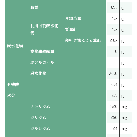
脂質
32.3
g
単糖当量
1.2
g
利用可能炭水化
質量計
1.2
g
物
差引き法による算出
23.2
g
炭水化物
食物繊維総量
0
g
糖アルコール
–
g
炭水化物
20.0
g
有機酸
0.4
g
灰分
2.5
g
ナトリウム
820
mg
カリウム
260
mg
カルシウム
24
mg