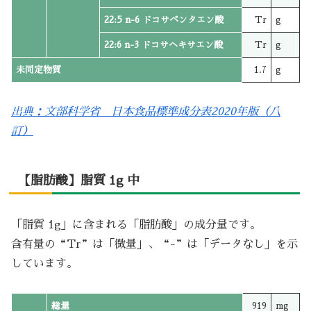
22:5 n-6 ドコサペンタエン酸
Tr
g
22:6 n-3 ドコサヘキサエン酸
Tr
g
未同定物質
1.7
g
出典：文部科学省 日本食品標準成分表2020年版（八
訂）
【脂肪酸】脂質 1g 中
「脂質 1g」に含まれる「脂肪酸」の成分量です。
含有量の“Tr”は「微量」、“-”は「データなし」を示
しています。
総量
919
mg