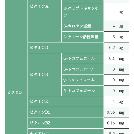
ビタミンA
β-クリプトキサンチ
–
μg
ン
β-カロテン当量
–
μg
レチノール活性当量
3
μg
ビタミンD
0.2
μg
α-トコフェロール
0.1
mg
β-トコフェロール
0
mg
ビタミンE
γ-トコフェロール
0
mg
δ-トコフェロール
0
mg
ビタミン
ビタミンK
4
μg
ビタミンB1
0.86
mg
ビタミンB2
0.16
mg
ナイアシン
9.5
mg