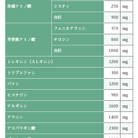
含硫アミノ酸
シスチン
250
mg
合計
900
mg
フェニルアラニン
970
mg
芳香族アミノ酸
チロシン
860
mg
合計
1800
mg
トレオニン（スレオニン）
1200
mg
トリプトファン
300
mg
バリン
1200
mg
ヒスチジン
980
mg
アルギニン
1600
mg
アラニン
1400
mg
アスパラギン酸
2300
mg