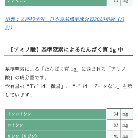
アンモニア
15
mg
出典：文部科学省 日本食品標準成分表2020年版（八
訂）
【アミノ酸】基準窒素によるたんぱく質 1g 中
基準窒素による「たんぱく質 1g」に含まれる「アミノ
酸」の成分量です。
含有量の“Tr”は「微量」、“-”は「データなし」を示
しています。
イソロイシン
34
mg
ロイシン
83
mg
リシン（リジン）
91
mg