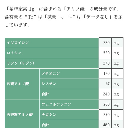
「基準窒素 1g」に含まれる「アミノ酸」の成分量です。
含有量の“Tr”は「微量」、“-”は「データなし」を示
しています。
イソロイシン
220
mg
ロイシン
520
mg
リシン（リジン）
570
mg
メチオニン
170
mg
含硫アミノ酸
シスチン
67
mg
合計
240
mg
フェニルアラニン
260
mg
芳香族アミノ酸
チロシン
230
mg
合計
480
mg