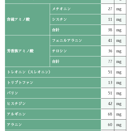
メチオニン
27
mg
含硫アミノ酸
シスチン
11
mg
合計
38
mg
フェニルアラニン
41
mg
芳香族アミノ酸
チロシン
36
mg
合計
77
mg
トレオニン（スレオニン）
51
mg
トリプトファン
13
mg
バリン
51
mg
ヒスチジン
42
mg
アルギニン
68
mg
アラニン
60
mg