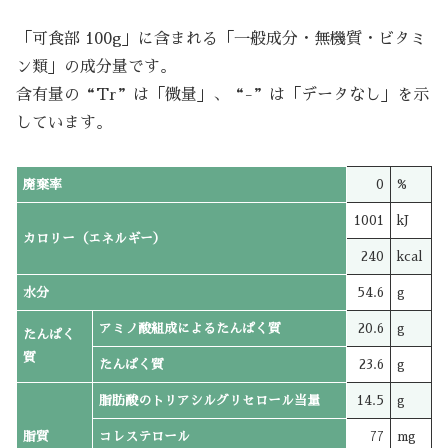
「可食部 100g」に含まれる「一般成分・無機質・ビタミ
ン類」の成分量です。
含有量の“Tr”は「微量」、“-”は「データなし」を示
しています。
廃棄率
0
%
1001
kJ
カロリー（エネルギー）
240
kcal
水分
54.6
g
アミノ酸組成によるたんぱく質
20.6
g
たんぱく
質
たんぱく質
23.6
g
脂肪酸のトリアシルグリセロール当量
14.5
g
脂質
コレステロール
77
mg