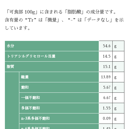
「可食部 100g」に含まれる「脂肪酸」の成分量です。
含有量の“Tr”は「微量」、“-”は「データなし」を示
しています。
水分
54.6
g
トリアシルグリセロール当量
14.5
g
脂質
15.1
g
総量
13.89
g
飽和
5.67
g
一価不飽和
6.67
g
多価不飽和
1.55
g
n-3系多価不飽和
0.09
g
n-6系多価不飽和
1.45
g