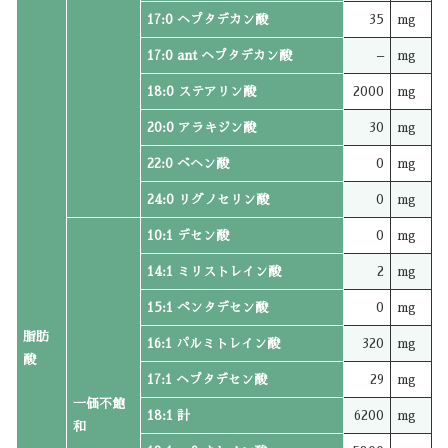
17:0 ヘプタデカン酸
35
mg
17:0 ant ヘプタデカン酸
–
mg
18:0 ステアリン酸
2000
mg
20:0 アラキジン酸
30
mg
22:0 ベヘン酸
0
mg
24:0 リグノセリン酸
0
mg
10:1 デセン酸
0
mg
14:1 ミリストレイン酸
2
mg
15:1 ペンタデセン酸
0
mg
脂肪
16:1 パルミトレイン酸
320
mg
酸
17:1 ヘプタデセン酸
29
mg
一価不飽
18:1 計
6200
mg
和