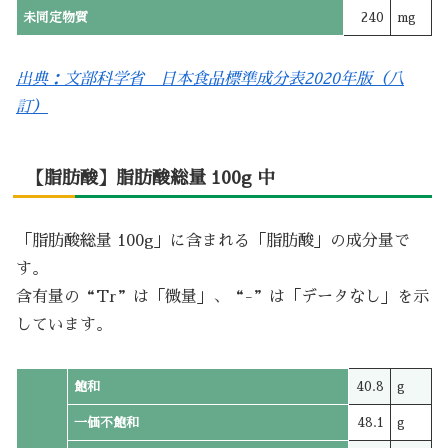
未同定物質
240
mg
出典：文部科学省 日本食品標準成分表2020年版（八
訂）
【脂肪酸】脂肪酸総量 100g 中
「脂肪酸総量 100g」に含まれる「脂肪酸」の成分量で
す。
含有量の“Tr”は「微量」、“-”は「データなし」を示
しています。
飽和
40.8
g
一価不飽和
48.1
g