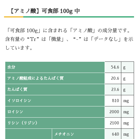
【アミノ酸】可食部 100g 中
「可食部 100g」に含まれる「アミノ酸」の成分量です。
含有量の“Tr”は「微量」、“-”は「データなし」を示
しています。
水分
54.6
g
アミノ酸組成によるたんぱく質
20.6
g
たんぱく質
23.6
g
イソロイシン
810
mg
ロイシン
2000
mg
リシン（リジン）
2100
mg
メチオニン
640
mg