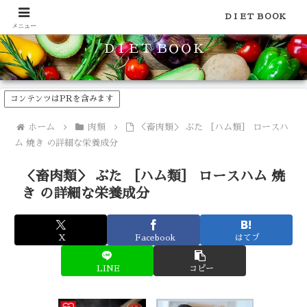
食品のカロリーや糖質などの栄養素がわかる！健康やダイエットに
ＤＩＥＴ ＢＯＯＫ
メニュー
ＤＩＥＴ ＢＯＯＫ
コンテンツはPRを含みます
ホーム
肉類
＜畜肉類＞ ぶた ［ハム類］ ロースハ
ム 焼き の詳細な栄養成分
＜畜肉類＞ ぶた ［ハム類］ ロースハム 焼
き の詳細な栄養成分
X
Facebook
はてブ
LINE
コピー