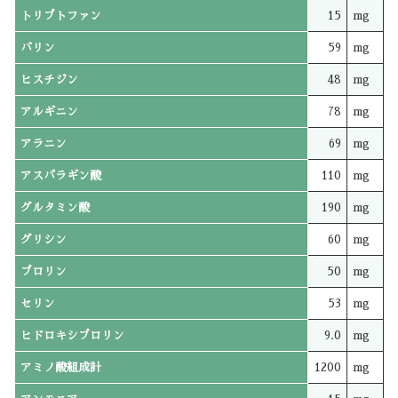
トリプトファン
15
mg
バリン
59
mg
ヒスチジン
48
mg
アルギニン
78
mg
アラニン
69
mg
アスパラギン酸
110
mg
グルタミン酸
190
mg
グリシン
60
mg
プロリン
50
mg
セリン
53
mg
ヒドロキシプロリン
9.0
mg
アミノ酸組成計
1200
mg