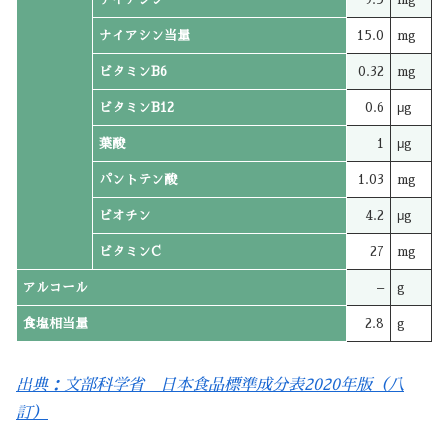
ナイアシン当量
15.0
mg
ビタミンB6
0.32
mg
ビタミンB12
0.6
μg
葉酸
1
μg
パントテン酸
1.03
mg
ビオチン
4.2
μg
ビタミンC
27
mg
アルコール
–
g
食塩相当量
2.8
g
出典：文部科学省 日本食品標準成分表2020年版（八
訂）