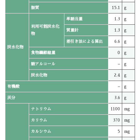
脂質
15.1
g
単糖当量
1.3
g
利用可能炭水化
質量計
1.3
g
物
差引き法による算出
6.6
g
炭水化物
食物繊維総量
0
g
糖アルコール
–
g
炭水化物
2.4
g
有機酸
–
g
灰分
3.6
g
ナトリウム
1100
mg
カリウム
370
mg
カルシウム
5
mg