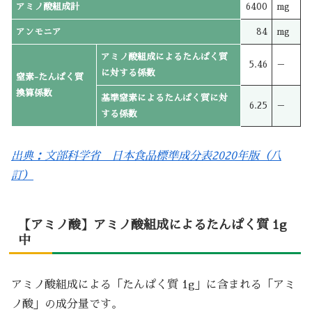
アミノ酸組成計
6400
mg
アンモニア
84
mg
アミノ酸組成によるたんぱく質
5.46
－
に対する係数
窒素-たんぱく質
換算係数
基準窒素によるたんぱく質に対
6.25
－
する係数
出典：文部科学省 日本食品標準成分表2020年版（八
訂）
【アミノ酸】アミノ酸組成によるたんぱく質 1g
中
アミノ酸組成による「たんぱく質 1g」に含まれる「アミ
ノ酸」の成分量です。