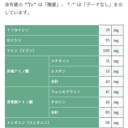
含有量の“Tr”は「微量」、“-”は「データなし」を示
しています。
イソロイシン
39
mg
ロイシン
95
mg
リシン（リジン）
100
mg
メチオニン
31
mg
含硫アミノ酸
シスチン
12
mg
合計
43
mg
フェニルアラニン
47
mg
芳香族アミノ酸
チロシン
42
mg
合計
89
mg
トレオニン（スレオニン）
58
mg