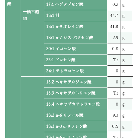
酸
17:1 ヘプタデセン酸
0.2
g
一価不飽
18:1 計
44.7
g
和
18:1 n-9 オレイン酸
41.8
g
18:1 n-7 シス-バクセン酸
2.9
g
20:1 イコセン酸
0.8
g
22:1 ドコセン酸
Tr
g
24:1 テトラコセン酸
0
g
16:2 ヘキサデカジエン酸
0
g
16:3 ヘキサデカトリエン酸
Tr
g
16:4 ヘキサデカテトラエン酸
0
g
18:2 n-6 リノール酸
9.3
g
18:3 n-3 α‐リノレン酸
0.5
g
18:3 n-6 γ‐リノレン酸
Tr
g