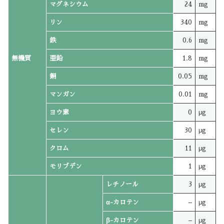
マグネシウム
24
mg
リン
340
mg
鉄
0.6
mg
無機質
亜鉛
1.8
mg
銅
0.05
mg
マンガン
0.01
mg
ヨウ素
0
μg
セレン
30
μg
クロム
11
μg
モリブデン
1
μg
レチノール
3
μg
α-カロテン
–
μg
β-カロテン
–
μg