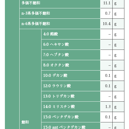
多価不飽和
11.1
g
n-3系多価不飽和
0.7
g
n-6系多価不飽和
10.4
g
4:0 酪酸
–
g
6:0 ヘキサン酸
–
g
7:0 ヘプタン酸
–
g
8:0 オクタン酸
–
g
10:0 デカン酸
0.1
g
12:0 ラウリン酸
0.1
g
13:0 トリデカン酸
–
g
14:0 ミリスチン酸
1.3
g
15:0 ペンタデカン酸
0.1
g
飽和
15:0 ant ペンタデカン酸
–
g