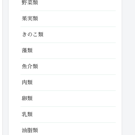
野菜類
果実類
きのこ類
藻類
魚介類
肉類
卵類
乳類
油脂類