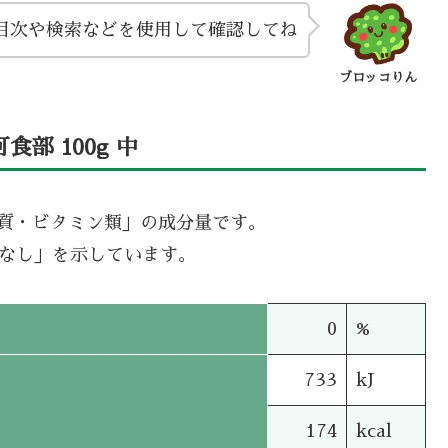
目次や検索などを使用して確認してね
ブロッコりん
部 100g 中
機質・ビタミン類」の成分量です。
タなし」を示しています。
0
%
733
kJ
174
kcal