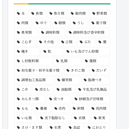
生
魚類
魚介類
畜肉類
野菜類
肉類
ゆで
穀類
うし
菓子類
果実類
調味料類
調味料及び香辛料類
こむぎ
その他
豆類
ぶた
葉
焼き
乾
いも及びでん粉類
し好飲料類
乳類
藻類
和生菓子・和半生菓子類
きのこ類
だいず
調理加工食品類
種実類
脂身つき
こめ
皮なし
油脂類
牛乳及び乳製品
かんきつ類
皮つき
砂糖及び甘味類
もも
養殖
赤肉
卵類
鳥肉類
いも類
皮下脂肪なし
貝類
果実
さけ・ます類
水煮
缶詰
にわとり