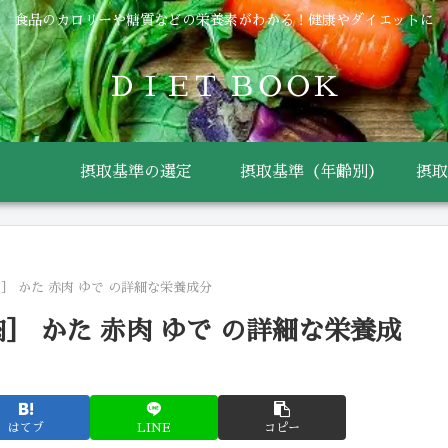
食品のカロリーや糖質などの栄養素がわかる！健康やダイエットに
ＤＩＥＴ ＢＯＯＫ
摂取基準の選定
摂取基準（年齢別）
摂取
］ かた 赤肉 ゆで の詳細な栄養成分
］ かた 赤肉 ゆで の詳細な栄養成
はてブ
LINE
コピー