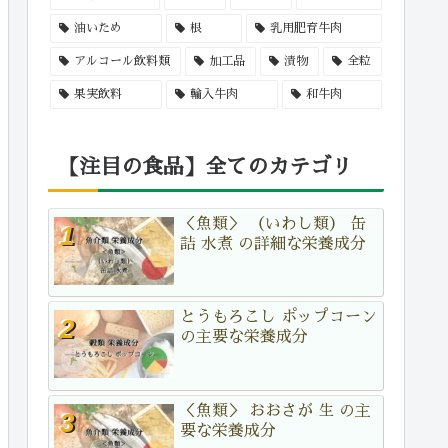
油いため
根
乳用肥育牛肉
アルコール飲料類
加工品
漬物
全粒
果実飲料
輸入牛肉
和牛肉
【注目の食品】全てのカテゴリ
＜魚類＞ （いわし類） 缶
詰 水煮 の詳細な栄養成分
とうもろこし ポップコーン
の主要な栄養成分
＜魚類＞ おおさが 生 の主
要な栄養成分