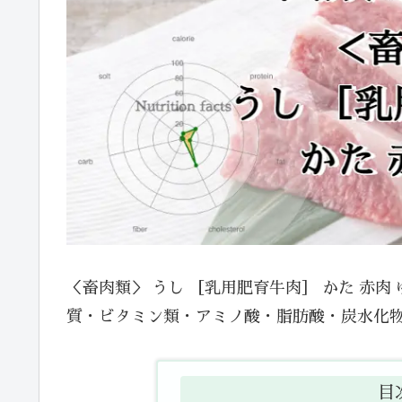
＜畜肉類＞ うし ［乳用肥育牛肉］ かた 赤
質・ビタミン類・アミノ酸・脂肪酸・炭水化
目