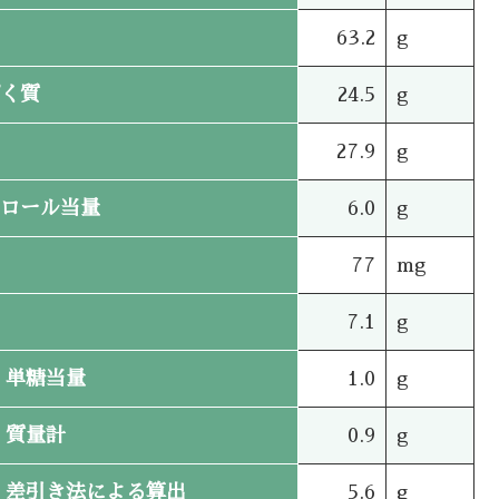
63.2
g
く質
24.5
g
27.9
g
ロール当量
6.0
g
77
mg
7.1
g
単糖当量
1.0
g
質量計
0.9
g
差引き法による算出
5.6
g