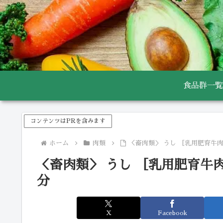
食品群一覧
コンテンツはPRを含みます
ホーム
肉類
＜畜肉類＞ うし ［乳用肥育牛肉
＜畜肉類＞ うし ［乳用肥育牛肉
分
X
Facebook