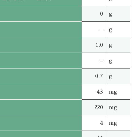
0
g
–
g
1.0
g
–
g
0.7
g
43
mg
220
mg
4
mg