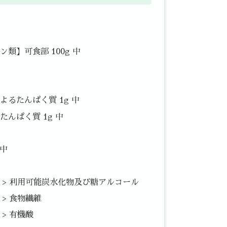
類】可食部 100g 中
るたんぱく質 1g 中
んぱく質 1g 中
 中
中 > 利用可能炭水化物及び糖アルコール
 > 食物繊維
 > 有機酸