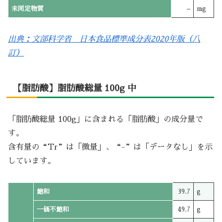
未同定物質
–
mg
出典：文部科学省 日本食品標準成分表2020年版（八
訂）
【脂肪酸】脂肪酸総量 100g 中
「脂肪酸総量 100g」に含まれる「脂肪酸」の成分量で
す。
含有量の“Tr”は「微量」、“-”は「データなし」を示
しています。
飽和
39.7
g
一価不飽和
49.7
g