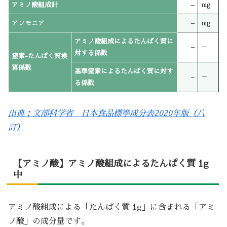
アミノ酸組成計
–
mg
アンモニア
–
mg
アミノ酸組成によるたんぱく質に
–
－
対する係数
窒素-たんぱく質換
算係数
基準窒素によるたんぱく質に対す
–
－
る係数
出典：文部科学省 日本食品標準成分表2020年版（八
訂）
【アミノ酸】アミノ酸組成によるたんぱく質 1g
中
アミノ酸組成による「たんぱく質 1g」に含まれる「アミ
ノ酸」の成分量です。