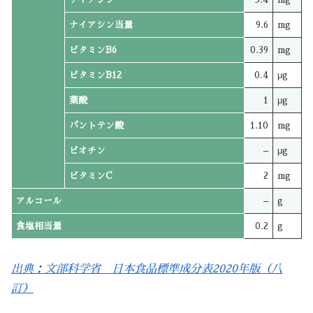
ナイアシン当量
9.6
mg
ビタミンB6
0.39
mg
ビタミンB12
0.4
μg
葉酸
1
μg
パントテン酸
1.10
mg
ビオチン
–
μg
ビタミンC
2
mg
アルコール
–
g
食塩相当量
0.2
g
出典：文部科学省 日本食品標準成分表2020年版（八
訂）