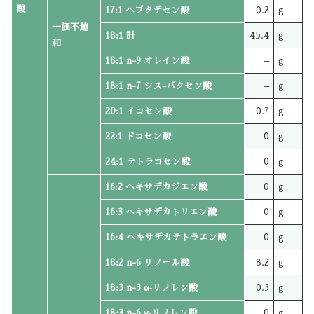
酸
17:1 ヘプタデセン酸
0.2
g
一価不飽
18:1 計
45.4
g
和
18:1 n-9 オレイン酸
–
g
18:1 n-7 シス-バクセン酸
–
g
20:1 イコセン酸
0.7
g
22:1 ドコセン酸
0
g
24:1 テトラコセン酸
0
g
16:2 ヘキサデカジエン酸
0
g
16:3 ヘキサデカトリエン酸
0
g
16:4 ヘキサデカテトラエン酸
0
g
18:2 n-6 リノール酸
8.2
g
18:3 n-3 α‐リノレン酸
0.3
g
18:3 n-6 γ‐リノレン酸
0
g