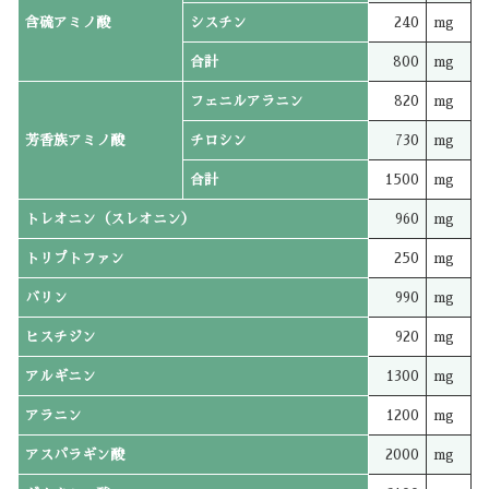
含硫アミノ酸
シスチン
240
mg
合計
800
mg
フェニルアラニン
820
mg
芳香族アミノ酸
チロシン
730
mg
合計
1500
mg
トレオニン（スレオニン）
960
mg
トリプトファン
250
mg
バリン
990
mg
ヒスチジン
920
mg
アルギニン
1300
mg
アラニン
1200
mg
アスパラギン酸
2000
mg