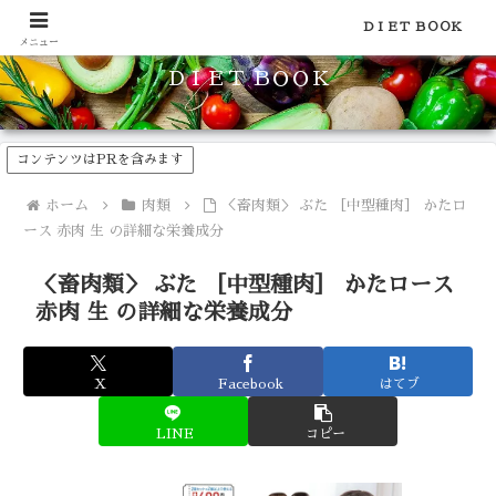
食品のカロリーや糖質などの栄養素がわかる！健康やダイエットに
ＤＩＥＴ ＢＯＯＫ
メニュー
ＤＩＥＴ ＢＯＯＫ
コンテンツはPRを含みます
ホーム
肉類
＜畜肉類＞ ぶた ［中型種肉］ かたロ
ース 赤肉 生 の詳細な栄養成分
＜畜肉類＞ ぶた ［中型種肉］ かたロース
赤肉 生 の詳細な栄養成分
X
Facebook
はてブ
LINE
コピー