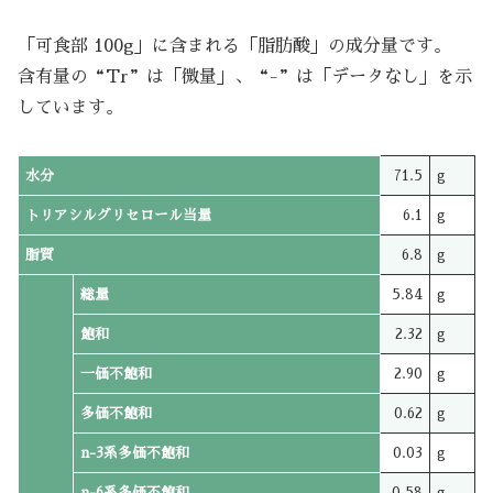
「可食部 100g」に含まれる「脂肪酸」の成分量です。
含有量の“Tr”は「微量」、“-”は「データなし」を示
しています。
水分
71.5
g
トリアシルグリセロール当量
6.1
g
脂質
6.8
g
総量
5.84
g
飽和
2.32
g
一価不飽和
2.90
g
多価不飽和
0.62
g
n-3系多価不飽和
0.03
g
n-6系多価不飽和
0.58
g