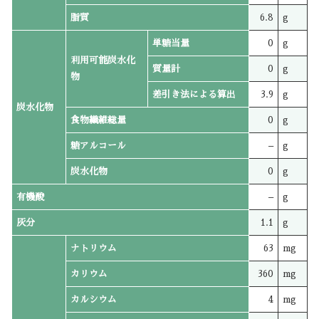
脂質
6.8
g
単糖当量
0
g
利用可能炭水化
質量計
0
g
物
差引き法による算出
3.9
g
炭水化物
食物繊維総量
0
g
糖アルコール
–
g
炭水化物
0
g
有機酸
–
g
灰分
1.1
g
ナトリウム
63
mg
カリウム
360
mg
カルシウム
4
mg