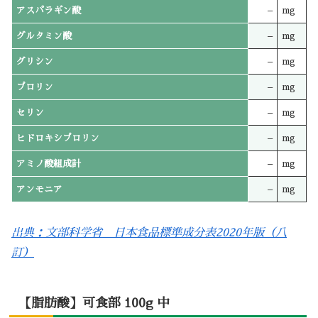
アスパラギン酸
–
mg
グルタミン酸
–
mg
グリシン
–
mg
プロリン
–
mg
セリン
–
mg
ヒドロキシプロリン
–
mg
アミノ酸組成計
–
mg
アンモニア
–
mg
出典：文部科学省 日本食品標準成分表2020年版（八
訂）
【脂肪酸】可食部 100g 中