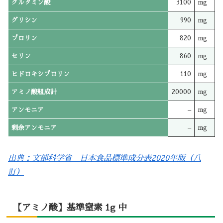
グルタミン酸
3100
mg
グリシン
990
mg
プロリン
820
mg
セリン
860
mg
ヒドロキシプロリン
110
mg
アミノ酸組成計
20000
mg
アンモニア
–
mg
剰余アンモニア
–
mg
出典：文部科学省 日本食品標準成分表2020年版（八
訂）
【アミノ酸】基準窒素 1g 中