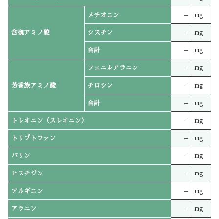
メチオニン
–
mg
含硫アミノ酸
シスチン
–
mg
合計
–
mg
フェニルアラニン
–
mg
芳香族アミノ酸
チロシン
–
mg
合計
–
mg
トレオニン（スレオニン）
–
mg
トリプトファン
–
mg
バリン
–
mg
ヒスチジン
–
mg
アルギニン
–
mg
アラニン
–
mg