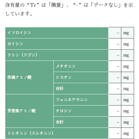
含有量の“Tr”は「微量」、“-”は「データなし」を示
しています。
イソロイシン
–
mg
ロイシン
–
mg
リシン（リジン）
–
mg
メチオニン
–
mg
含硫アミノ酸
シスチン
–
mg
合計
–
mg
フェニルアラニン
–
mg
芳香族アミノ酸
チロシン
–
mg
合計
–
mg
トレオニン（スレオニン）
–
mg