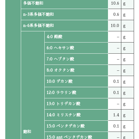
多価不飽和
10.6
g
n-3系多価不飽和
0.6
g
n-6系多価不飽和
10.0
g
4:0 酪酸
–
g
6:0 ヘキサン酸
–
g
7:0 ヘプタン酸
–
g
8:0 オクタン酸
–
g
10:0 デカン酸
0.1
g
12:0 ラウリン酸
0.1
g
13:0 トリデカン酸
–
g
14:0 ミリスチン酸
1.4
g
15:0 ペンタデカン酸
0.1
g
飽和
15:0 ant ペンタデカン酸
–
g