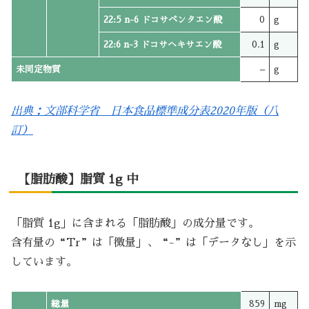
22:5 n-6 ドコサペンタエン酸
0
g
22:6 n-3 ドコサヘキサエン酸
0.1
g
未同定物質
–
g
出典：文部科学省 日本食品標準成分表2020年版（八
訂）
【脂肪酸】脂質 1g 中
「脂質 1g」に含まれる「脂肪酸」の成分量です。
含有量の“Tr”は「微量」、“-”は「データなし」を示
しています。
総量
859
mg