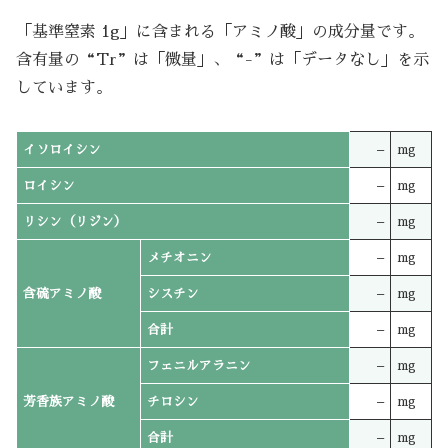
「基準窒素 1g」に含まれる「アミノ酸」の成分量です。
含有量の“Tr”は「微量」、“-”は「データなし」を示
しています。
イソロイシン
–
mg
ロイシン
–
mg
リシン（リジン）
–
mg
メチオニン
–
mg
含硫アミノ酸
シスチン
–
mg
合計
–
mg
フェニルアラニン
–
mg
芳香族アミノ酸
チロシン
–
mg
合計
–
mg