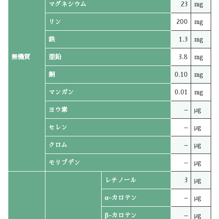
マグネシウム
23
mg
リン
200
mg
鉄
1.3
mg
無機質
亜鉛
3.8
mg
銅
0.10
mg
マンガン
0.01
mg
ヨウ素
–
μg
セレン
–
μg
クロム
–
μg
モリブデン
–
μg
レチノール
3
μg
α-カロテン
–
μg
β-カロテン
–
μg