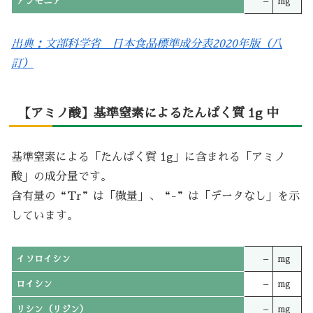
アンモニア
–
mg
出典：文部科学省 日本食品標準成分表2020年版（八
訂）
【アミノ酸】基準窒素によるたんぱく質 1g 中
基準窒素による「たんぱく質 1g」に含まれる「アミノ
酸」の成分量です。
含有量の“Tr”は「微量」、“-”は「データなし」を示
しています。
イソロイシン
–
mg
ロイシン
–
mg
リシン（リジン）
–
mg