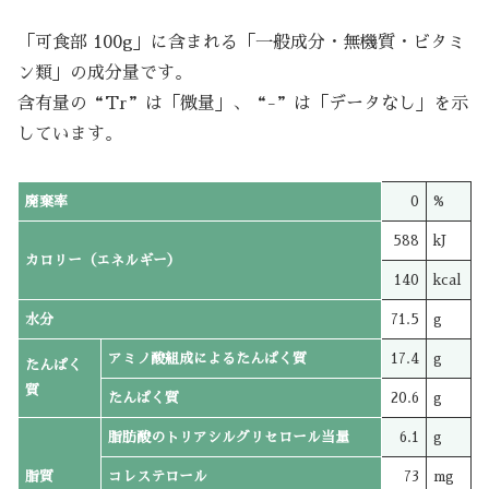
「可食部 100g」に含まれる「一般成分・無機質・ビタミ
ン類」の成分量です。
含有量の“Tr”は「微量」、“-”は「データなし」を示
しています。
廃棄率
0
%
588
kJ
カロリー（エネルギー）
140
kcal
水分
71.5
g
アミノ酸組成によるたんぱく質
17.4
g
たんぱく
質
たんぱく質
20.6
g
脂肪酸のトリアシルグリセロール当量
6.1
g
脂質
コレステロール
73
mg