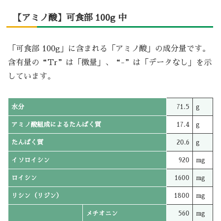
【アミノ酸】可食部 100g 中
「可食部 100g」に含まれる「アミノ酸」の成分量です。
含有量の“Tr”は「微量」、“-”は「データなし」を示
しています。
水分
71.5
g
アミノ酸組成によるたんぱく質
17.4
g
たんぱく質
20.6
g
イソロイシン
920
mg
ロイシン
1600
mg
リシン（リジン）
1800
mg
メチオニン
560
mg