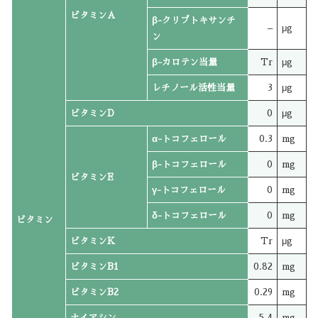
ビタミンA
β-クリプトキサンチ
–
μg
ン
β-カロテン当量
Tr
μg
レチノール活性当量
3
μg
ビタミンD
0
μg
α-トコフェロール
0.3
mg
β-トコフェロール
0
mg
ビタミンE
γ-トコフェロール
0
mg
δ-トコフェロール
0
mg
ビタミン
ビタミンK
Tr
μg
ビタミンB1
0.82
mg
ビタミンB2
0.29
mg
ナイアシン
5.4
mg